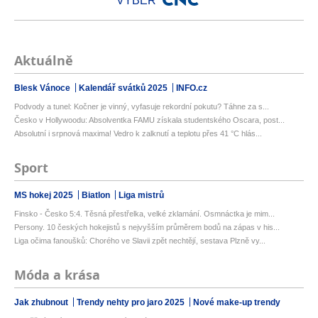
VÝBĚR
Aktuálně
Blesk Vánoce
Kalendář svátků 2025
INFO.cz
Podvody a tunel: Kočner je vinný, vyfasuje rekordní pokutu? Táhne za s...
Česko v Hollywoodu: Absolventka FAMU získala studentského Oscara, post...
Absolutní i srpnová maxima! Vedro k zalknutí a teplotu přes 41 °C hlás...
Sport
MS hokej 2025
Biatlon
Liga mistrů
Finsko - Česko 5:4. Těsná přestřelka, velké zklamání. Osmnáctka je mim...
Persony. 10 českých hokejistů s nejvyšším průměrem bodů na zápas v his...
Liga očima fanoušků: Chorého ve Slavii zpět nechtějí, sestava Plzně vy...
Móda a krása
Jak zhubnout
Trendy nehty pro jaro 2025
Nové make-up trendy