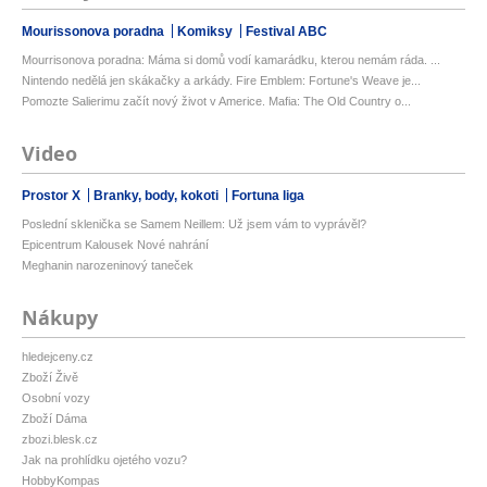
Mourissonova poradna
Komiksy
Festival ABC
Mourrisonova poradna: Máma si domů vodí kamarádku, kterou nemám ráda. ...
Nintendo nedělá jen skákačky a arkády. Fire Emblem: Fortune's Weave je...
Pomozte Salierimu začít nový život v Americe. Mafia: The Old Country o...
Video
Prostor X
Branky, body, kokoti
Fortuna liga
Poslední sklenička se Samem Neillem: Už jsem vám to vyprávěl?
Epicentrum Kalousek Nové nahrání
Meghanin narozeninový taneček
Nákupy
hledejceny.cz
Zboží Živě
Osobní vozy
Zboží Dáma
zbozi.blesk.cz
Jak na prohlídku ojetého vozu?
HobbyKompas