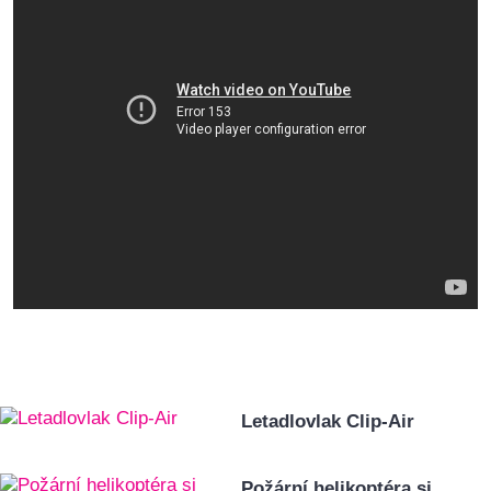
Letadlovlak Clip-Air
Požární helikoptéra si