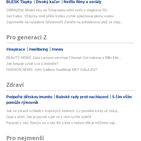
BLESK Tlapky
Divoký kačer
Netflix filmy a seriály
OBRAZEM: Modré slzy na Tchaj-wanu mění moře v magickou říši
Jan Faltus: Vždycky mně přišlo trošku zvrhlé splachovat pitnou vodou
Zapomeňte na rozpálené Středomoří! Zamiřte na pohádkovou pláž se zlatý...
Pro generaci Z
#inspirace
#wellbeing
#news
BEAUTY NEWS: Zara Larsson servíruje Cheetah Girl makeup a Billie Eilis...
Jak funguje vztah Lva a Vodnáře?
FASHION NEWS: John Galliano headlinuje MET GALA 2027
Zdraví
Podpořte dětskou imunitu
Babské rady proti nachlazení
S čím vším
pomůže rýmovník
Jak se zdravě zchladit v tropických vedrech: Co pomáhá a kdy už riskuj...
Úpal a úžeh: Jak je poznat a jak se z nich rychle vyléčit
Parazité v nás: Kterým se u nás líbí a kde v našem těle je můžeme nají...
Pro nejmenší