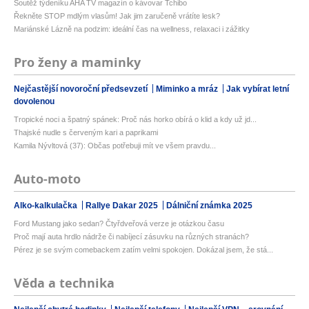
Soutěž týdeníku AHA TV magazín o kávovar Tchibo
Řekněte STOP mdlým vlasům! Jak jim zaručeně vrátíte lesk?
Mariánské Lázně na podzim: ideální čas na wellness, relaxaci i zážitky
Pro ženy a maminky
Nejčastější novoroční předsevzetí
Miminko a mráz
Jak vybírat letní
dovolenou
Tropické noci a špatný spánek: Proč nás horko obírá o klid a kdy už jd...
Thajské nudle s červeným kari a paprikami
Kamila Nývltová (37): Občas potřebuji mít ve všem pravdu...
Auto-moto
Alko-kalkulačka
Rallye Dakar 2025
Dálniční známka 2025
Ford Mustang jako sedan? Čtyřdveřová verze je otázkou času
Proč mají auta hrdlo nádrže či nabíjecí zásuvku na různých stranách?
Pérez je se svým comebackem zatím velmi spokojen. Dokázal jsem, že stá...
Věda a technika