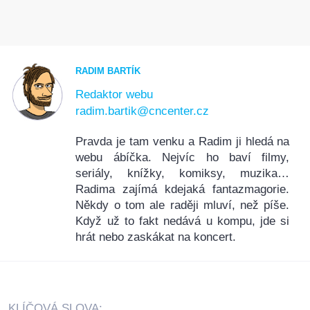
RADIM BARTÍK
Redaktor webu
radim.bartik@cncenter.cz
Pravda je tam venku a Radim ji hledá na
webu ábíčka. Nejvíc ho baví filmy,
seriály, knížky, komiksy, muzika…
Radima zajímá kdejaká fantazmagorie.
Někdy o tom ale raději mluví, než píše.
Když už to fakt nedává u kompu, jde si
hrát nebo zaskákat na koncert.
KLÍČOVÁ SLOVA: