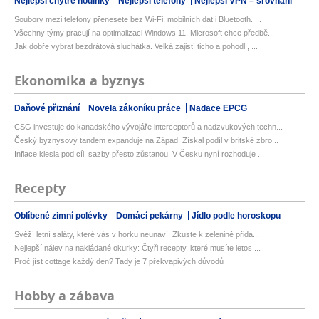
Nejlepší chytré hodinky
Nejlepší telefony
Nejlepší VPN – srovnání
Soubory mezi telefony přenesete bez Wi-Fi, mobilních dat i Bluetooth. ...
Všechny týmy pracují na optimalizaci Windows 11. Microsoft chce předbě...
Jak dobře vybrat bezdrátová sluchátka. Velká zajistí ticho a pohodlí, ...
Ekonomika a byznys
Daňové přiznání
Novela zákoníku práce
Nadace EPCG
CSG investuje do kanadského vývojáře interceptorů a nadzvukových techn...
Český byznysový tandem expanduje na Západ. Získal podíl v britské zbro...
Inflace klesla pod cíl, sazby přesto zůstanou. V Česku nyní rozhoduje ...
Recepty
Oblíbené zimní polévky
Domácí pekárny
Jídlo podle horoskopu
Svěží letní saláty, které vás v horku neunaví: Zkuste k zelenině přida...
Nejlepší nálev na nakládané okurky: Čtyři recepty, které musíte letos ...
Proč jíst cottage každý den? Tady je 7 překvapivých důvodů
Hobby a zábava