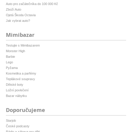
Auto pro začátečníka do 100 000 Kč
Zboží Auto
Ojetá Škoda Octavia
Jak vybrat auto?
Mimibazar
Testujte s Mimibazarem
Monster High
Barbie
Lego
Pyžama
Kosmetika a parfémy
Teplákové soupravy
Dětské boty
Ložní povlečení
Bazar nábytku
Doporučujeme
Starjob
České podcasty
Rádio a zábava pro děti