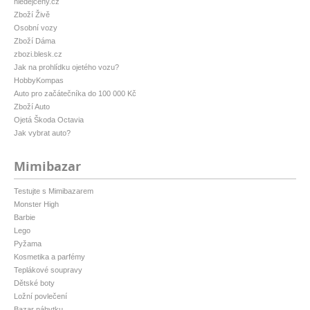
hledejceny.cz
Zboží Živě
Osobní vozy
Zboží Dáma
zbozi.blesk.cz
Jak na prohlídku ojetého vozu?
HobbyKompas
Auto pro začátečníka do 100 000 Kč
Zboží Auto
Ojetá Škoda Octavia
Jak vybrat auto?
Mimibazar
Testujte s Mimibazarem
Monster High
Barbie
Lego
Pyžama
Kosmetika a parfémy
Teplákové soupravy
Dětské boty
Ložní povlečení
Bazar nábytku