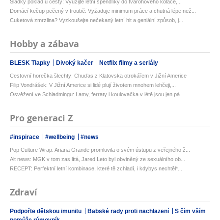
Sladký poklad u cesty: Využijte letní špendlíky do tvarohového koláče,...
Domácí kečup pečený v troubě: Vyžaduje minimum práce a chutná lépe než...
Cuketová zmrzlina? Vyzkoušejte nečekaný letní hit a geniální způsob, j...
Hobby a zábava
BLESK Tlapky
Divoký kačer
Netflix filmy a seriály
Cestovní horečka šlechty: Chuďas z Klatovska otrokářem v Jižní Americe
Filip Vondrášek: V Jižní Americe si lidé plují životem mnohem lehčeji,...
Osvěžení ve Schladmingu: Lamy, ferraty i koulovačka v létě jsou jen pá...
Pro generaci Z
#inspirace
#wellbeing
#news
Pop Culture Wrap: Ariana Grande promluvila o svém ústupu z veřejného ž...
Alt news: MGK v tom zas lítá, Jared Leto byl obviněný ze sexuálního ob...
RECEPT: Perfektní letní kombinace, které tě zchladí, i kdybys nechtěl*...
Zdraví
Podpořte dětskou imunitu
Babské rady proti nachlazení
S čím vším