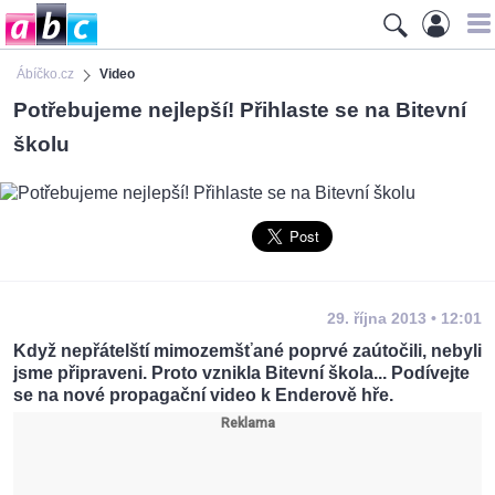
Ábíčko.cz
Video
Potřebujeme nejlepší! Přihlaste se na Bitevní
školu
29. října 2013 • 12:01
Když nepřátelští mimozemšťané poprvé zaútočili, nebyli
jsme připraveni. Proto vznikla Bitevní škola... Podívejte
se na nové propagační video k Enderově hře.