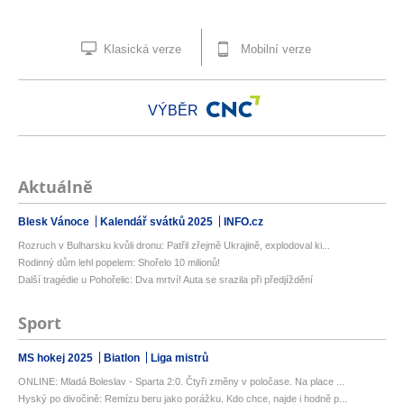
Klasická verze
Mobilní verze
VÝBĚR
Aktuálně
Blesk Vánoce
Kalendář svátků 2025
INFO.cz
Rozruch v Bulharsku kvůli dronu: Patřil zřejmě Ukrajině, explodoval ki...
Rodinný dům lehl popelem: Shořelo 10 milionů!
Další tragédie u Pohořelic: Dva mrtví! Auta se srazila při předjíždění
Sport
MS hokej 2025
Biatlon
Liga mistrů
ONLINE: Mladá Boleslav - Sparta 2:0. Čtyři změny v poločase. Na place ...
Hyský po divočině: Remízu beru jako porážku. Kdo chce, najde i hodně p...