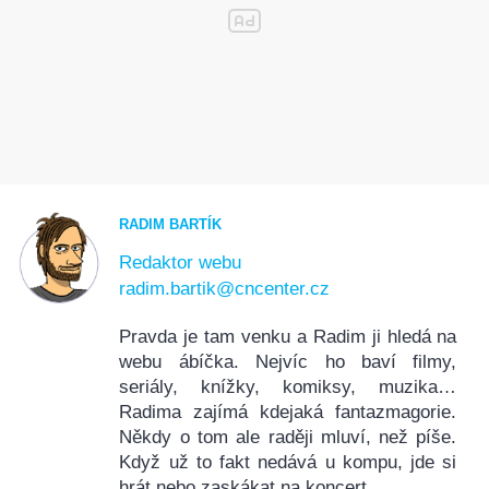
RADIM BARTÍK
Redaktor webu
radim.bartik@cncenter.cz
Pravda je tam venku a Radim ji hledá na
webu ábíčka. Nejvíc ho baví filmy,
seriály, knížky, komiksy, muzika…
Radima zajímá kdejaká fantazmagorie.
Někdy o tom ale raději mluví, než píše.
Když už to fakt nedává u kompu, jde si
hrát nebo zaskákat na koncert.