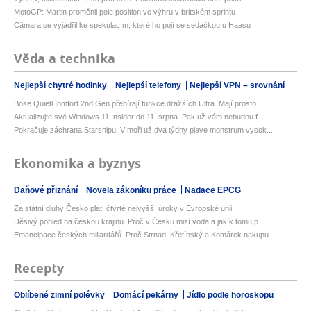
MotoGP: Martin proměnil pole position ve výhru v britském sprintu
Câmara se vyjádřil ke spekulacím, které ho pojí se sedačkou u Haasu
Věda a technika
Nejlepší chytré hodinky
Nejlepší telefony
Nejlepší VPN – srovnání
Bose QuietComfort 2nd Gen přebírají funkce dražších Ultra. Mají prosto...
Aktualizujte své Windows 11 Insider do 11. srpna. Pak už vám nebudou f...
Pokračuje záchrana Starshipu. V moři už dva týdny plave monstrum vysok...
Ekonomika a byznys
Daňové přiznání
Novela zákoníku práce
Nadace EPCG
Za státní dluhy Česko platí čtvrté nejvyšší úroky v Evropské unii
Děsivý pohled na českou krajinu. Proč v Česku mizí voda a jak k tomu p...
Emancipace českých miliardářů. Proč Strnad, Křetínský a Komárek nakupu...
Recepty
Oblíbené zimní polévky
Domácí pekárny
Jídlo podle horoskopu