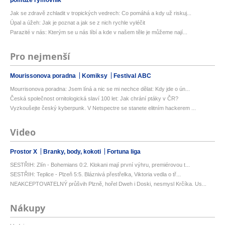
pomůže rýmovník
Jak se zdravě zchladit v tropických vedrech: Co pomáhá a kdy už riskuj...
Úpal a úžeh: Jak je poznat a jak se z nich rychle vyléčit
Parazité v nás: Kterým se u nás líbí a kde v našem těle je můžeme nají...
Pro nejmenší
Mourissonova poradna
Komiksy
Festival ABC
Mourrisonova poradna: Jsem líná a nic se mi nechce dělat: Kdy jde o ún...
Česká společnost ornitologická slaví 100 let: Jak chrání ptáky v ČR?
Vyzkoušejte český kyberpunk. V Netspectre se stanete elitním hackerem ...
Video
Prostor X
Branky, body, kokoti
Fortuna liga
SESTŘIH: Zlín - Bohemians 0:2. Klokani mají první výhru, premiérovou t...
SESTŘIH: Teplice - Plzeň 5:5. Bláznivá přestřelka, Viktoria vedla o tř...
NEAKCEPTOVATELNÝ průšvih Plzně, hořel Dweh i Doski, nesmysl Krčíka. Us...
Nákupy