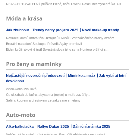
NEAKCEPTOVATELNÝ průšvih Plzně, hořel Dweh i Doski, nesmysl Krčíka. Us...
Móda a krása
Jak zhubnout
Trendy nehty pro jaro 2025
Nové make-up trendy
Navracel domů mrtvá těla Ukrajinců i Rusů: Smrt válečného hrdiny oznám...
Brutální napadení Soukupa. Právník Agáty promluvil
Biden kvůli rakovině trpí! Bolestná slova jeho syna Huntera o šířící s...
Pro ženy a maminky
Nejčastější novoroční předsevzetí
Miminko a mráz
Jak vybírat letní
dovolenou
video Alena Mihulová
Co si zabalit do kufru, abyste na (nejen) u moře zazářily...
Salát s koprem a dresinkem ze zakysané smetany
Auto-moto
Alko-kalkulačka
Rallye Dakar 2025
Dálniční známka 2025
Výhřev, čidla a stačí, říká průzkum. Pokročilá elektronika není priori...