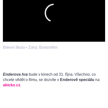
Bitevní škola •
Zdroj: Bontonfilm
Enderova hra
bude v kinech od 31. října. Všechno, co
chcete vědět o filmu, se dozvíte v
Enderově speciálu
na
abicko.cz
.