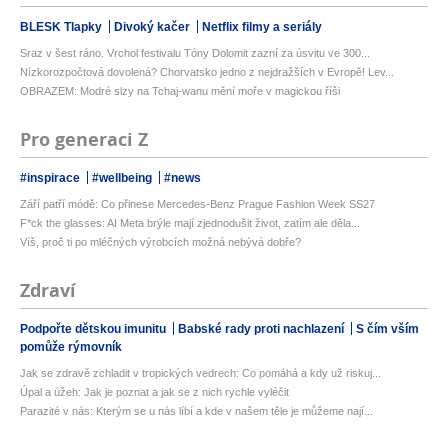
BLESK Tlapky
Divoký kačer
Netflix filmy a seriály
Sraz v šest ráno. Vrchol festivalu Tóny Dolomit zazní za úsvitu ve 300...
Nízkorozpočtová dovolená? Chorvatsko jedno z nejdražších v Evropě! Lev...
OBRAZEM: Modré slzy na Tchaj-wanu mění moře v magickou říši
Pro generaci Z
#inspirace
#wellbeing
#news
Září patří módě: Co přinese Mercedes-Benz Prague Fashion Week SS27
F*ck the glasses: AI Meta brýle mají zjednodušit život, zatím ale děla...
Víš, proč ti po mléčných výrobcích možná nebývá dobře?
Zdraví
Podpořte dětskou imunitu
Babské rady proti nachlazení
S čím vším
pomůže rýmovník
Jak se zdravě zchladit v tropických vedrech: Co pomáhá a kdy už riskuj...
Úpal a úžeh: Jak je poznat a jak se z nich rychle vyléčit
Parazité v nás: Kterým se u nás líbí a kde v našem těle je můžeme nají...