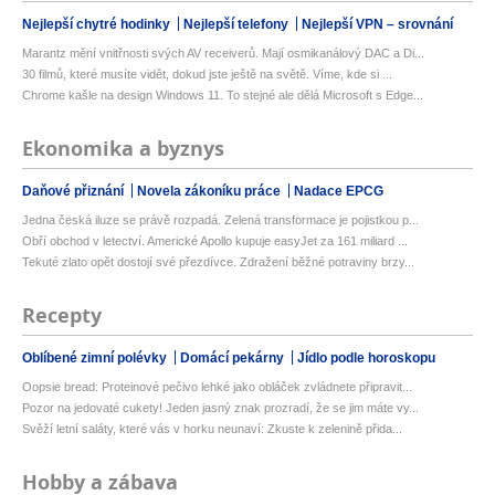
Nejlepší chytré hodinky
Nejlepší telefony
Nejlepší VPN – srovnání
Marantz mění vnitřnosti svých AV receiverů. Mají osmikanálový DAC a Di...
30 filmů, které musíte vidět, dokud jste ještě na světě. Víme, kde si ...
Chrome kašle na design Windows 11. To stejné ale dělá Microsoft s Edge...
Ekonomika a byznys
Daňové přiznání
Novela zákoníku práce
Nadace EPCG
Jedna česká iluze se právě rozpadá. Zelená transformace je pojistkou p...
Obří obchod v letectví. Americké Apollo kupuje easyJet za 161 miliard ...
Tekuté zlato opět dostojí své přezdívce. Zdražení běžné potraviny brzy...
Recepty
Oblíbené zimní polévky
Domácí pekárny
Jídlo podle horoskopu
Oopsie bread: Proteinové pečivo lehké jako obláček zvládnete připravit...
Pozor na jedovaté cukety! Jeden jasný znak prozradí, že se jim máte vy...
Svěží letní saláty, které vás v horku neunaví: Zkuste k zelenině přida...
Hobby a zábava