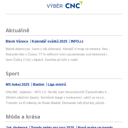
VÝBĚR
Aktuálně
Blesk Vánoce
Kalendář svátků 2025
INFO.cz
Marek Adamczyk: Jsem z něj zklamaný. Klempíř si hraje na ministra. Nes...
Rekordní léto v Česku: 77 % měřicích míst zaznamenalo svá historická t...
Smrt Češky (†14) v Alpách: Zemřela při túře s rodiči
Sport
MS hokej 2025
Biatlon
Liga mistrů
ONLINE: Jablonec - RFS 1:0. Skvělý start Severočechů! Čanturišviliho h...
Střední záložníci Sparty: Sochůrek bojuje s konkurencí, udrží se na Le...
Transfer za tři miliardy do Realu Madrid: Diomande měl před lety působ...
Móda a krása
Jak zhubnout
Trendy nehty pro jaro 2025
Nové make-up trendy