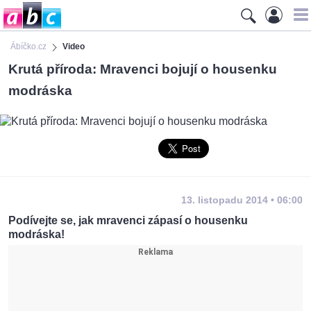
Ábíčko.cz
Video
Krutá příroda: Mravenci bojují o housenku
modráska
13. listopadu 2014 • 06:00
Podívejte se, jak mravenci zápasí o housenku
modráska!