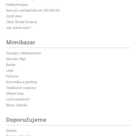
HobbyKompas
Auto pro začátečníka do 100 000 Kč
Zboží Auto
Ojetá Škoda Octavia
Jak vybrat auto?
Mimibazar
Testujte s Mimibazarem
Monster High
Barbie
Lego
Pyžama
Kosmetika a parfémy
Teplákové soupravy
Dětské boty
Ložní povlečení
Bazar nábytku
Doporučujeme
Starjob