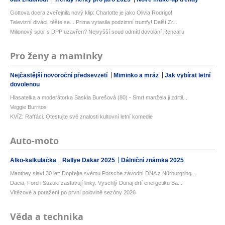
Gottova dcera zveřejnila nový klip: Charlotte je jako Olivia Rodrigo!
Televizní diváci, těšte se... Prima vytasila podzimní trumfy! Další Zr...
Milionový spor s DPP uzavřen? Nejvyšší soud odmítl dovolání Rencaru
Pro ženy a maminky
Nejčastější novoroční předsevzetí
Miminko a mráz
Jak vybírat letní
dovolenou
Hlasatelka a moderátorka Saskia Burešová (80) - Smrt manžela ji zdrtil...
Veggie Burritos
KVÍZ: Rafťáci. Otestujte své znalosti kultovní letní komedie
Auto-moto
Alko-kalkulačka
Rallye Dakar 2025
Dálniční známka 2025
Manthey slaví 30 let: Dopřejte svému Porsche závodní DNA z Nürburgring...
Dacia, Ford i Suzuki zastavují linky. Vyschlý Dunaj drtí energetiku Ba...
Vítězové a poražení po první polovině sezóny 2026
Věda a technika