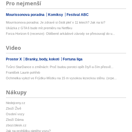
Pro nejmenší
Mourissonova poradna
Komiksy
Festival ABC
Mourrisonova poradna: Je zdravé si čistit pleť v 11 letech? Jak na to?
Ukázka z GTA 6 bude mít premiéru na Netflixu
Forza Horizon 6 (recenze): Oblíbené arkádové závody se přesouvají do u...
Video
Prostor X
Branky, body, kokoti
Fortuna liga
Tvůrci StarDance o změnách: Proč budou porotci opět čtyři a čím přesvě...
František Laurin pohřeb
Ochmelka vylezl ve Frýdku-Místku na 15 m vysokou lezeckou stěnu. (srpe...
Nákupy
hledejceny.cz
Zboží Živě
Osobní vozy
Zboží Dáma
zbozi.blesk.cz
Jak na prohlídku ojetého vozu?