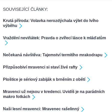
SOUVISEJÍCÍ ČLÁNKY:
Krutá příroda: Volavka nerozdýchala výlet do lvího
výběhu
Vraždění neviňátek: Pravda o zvířecí lásce k mláďatům
Nečekaná návštěva: Tajemství termitího mrakodrapu
Přizpůsobiví mravenci si staví živé rafty
Ploštice je sériový zabiják s brněním z obětí
Mravenci už nejsou v kredenci. Uvidíš je na parádních
makro fotkách
Naši lesní mravenci: Mravenec rašelinný