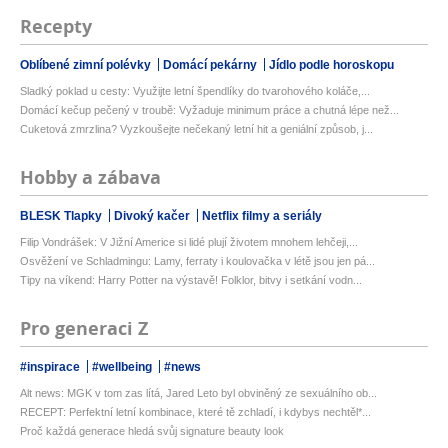
Recepty
Oblíbené zimní polévky
Domácí pekárny
Jídlo podle horoskopu
Sladký poklad u cesty: Využijte letní špendlíky do tvarohového koláče,...
Domácí kečup pečený v troubě: Vyžaduje minimum práce a chutná lépe než...
Cuketová zmrzlina? Vyzkoušejte nečekaný letní hit a geniální způsob, j...
Hobby a zábava
BLESK Tlapky
Divoký kačer
Netflix filmy a seriály
Filip Vondrášek: V Jižní Americe si lidé plují životem mnohem lehčeji,...
Osvěžení ve Schladmingu: Lamy, ferraty i koulovačka v létě jsou jen pá...
Tipy na víkend: Harry Potter na výstavě! Folklor, bitvy i setkání vodn...
Pro generaci Z
#inspirace
#wellbeing
#news
Alt news: MGK v tom zas lítá, Jared Leto byl obviněný ze sexuálního ob...
RECEPT: Perfektní letní kombinace, které tě zchladí, i kdybys nechtěl*...
Proč každá generace hledá svůj signature beauty look