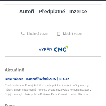
Autoři
Předplatné
Inzerce
Klasická verze
Mobilní verze
VÝBĚR
Aktuálně
Blesk Vánoce
Kalendář svátků 2025
INFO.cz
Charles Manson: Krvavý kejklíř a psychopat, který svými zločiny navždy...
Fištejn: Slibem nezarmoutíš. Ameriku ovládá nová verze komunismu, kter...
Nejvýznamnější chvíle pohřbu Knížáka: Klempíř mluvil o hádce, Klaus vz...
Sport