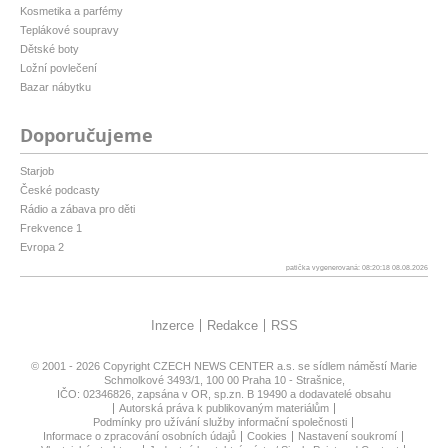
Kosmetika a parfémy
Teplákové soupravy
Dětské boty
Ložní povlečení
Bazar nábytku
Doporučujeme
Starjob
České podcasty
Rádio a zábava pro děti
Frekvence 1
Evropa 2
patička vygenerovaná: 08:20:18 08.08.2026
Inzerce
Redakce
RSS
© 2001 - 2026 Copyright
CZECH NEWS CENTER a.s.
se sídlem náměstí Marie
Schmolkové 3493/1, 100 00 Praha 10 - Strašnice,
IČO: 02346826, zapsána v OR, sp.zn. B 19490 a dodavatelé obsahu
Autorská práva k publikovaným materiálům
Podmínky pro užívání služby informační společnosti
Informace o zpracování osobních údajů
Cookies
Nastavení soukromí