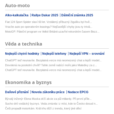
Auto-moto
Alko-kalkulačka
Rallye Dakar 2025
Dálniční známka 2025
Fiat 124 Sport Spider slaví 60 let. Vzdálený příbuzný žigulíku byl hvě...
Vracíte auto po operativním leasingu? Nejčastější chyby jsou ty triviá...
MotoGP: Páteční program ve Velké Británii uzavřel rekordním časem Bezz...
Věda a technika
Nejlepší chytré hodinky
Nejlepší telefony
Nejlepší VPN – srovnání
ChatGPT teď neunavíte. Bezplatná verze má neomezený chat a lepší model...
Dovolená na poslední chvíli? Tahle země nabízí moře jako Maledivy za z...
ChatGPT teď neunavíte. Bezplatná verze má neomezený chat a lepší model...
Ekonomika a byznys
Daňové přiznání
Novela zákoníku práce
Nadace EPCG
Bývalý inženýr Elona Muska drží akcie za půl miliardy. Při první příle...
Sucho drtí vodácký byznys. Voda zmizela i z míst, kde to Česko dosud n...
Češi propadli motorkám. Král trhu těží z trendu, který jiné děsí