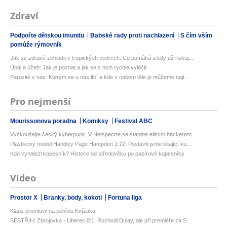
Zdraví
Podpořte dětskou imunitu
Babské rady proti nachlazení
S čím vším
pomůže rýmovník
Jak se zdravě zchladit v tropických vedrech: Co pomáhá a kdy už riskuj...
Úpal a úžeh: Jak je poznat a jak se z nich rychle vyléčit
Parazité v nás: Kterým se u nás líbí a kde v našem těle je můžeme nají...
Pro nejmenší
Mourissonova poradna
Komiksy
Festival ABC
Vyzkoušejte český kyberpunk. V Netspectre se stanete elitním hackerem ...
Plastikový model Handley Page Hampden 1:72: Postavili jsme létající ku...
Kdo vynalezl kapesník? Historie od středověku po papírové kapesníky
Video
Prostor X
Branky, body, kokoti
Fortuna liga
Klaus promluvil na pohřbu Knížáka
SESTŘIH: Zbrojovka - Liberec 0:1. Rozhodl Dulay, ale při premiéře za S...