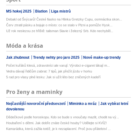
MS hokej 2025
Biatlon
Liga mistrů
Debakl od Švýcarů! České fiasko na Hlinka Gretzky Cupu, osmnáctka skon...
Červ ztratil pásku a bojuje o místo: co se stalo v Plzni a pomůže Hysk...
Už rok neslezou ze hřiště: talisman Slavie i železný Srb. Kdo nechyběl...
Móda a krása
Jak zhubnout
Trendy nehty pro jaro 2025
Nové make-up trendy
Počet kuřáků klesá, zdravotníci ale varují: Výrobci e-cigaret lákají m...
Vedra dávají řidičům zabrat: 7 tipů, jak přežít jízdu v horku
5 rad pro vlasy plné lesku: Jak si užít léto bez zničených kadeří
Pro ženy a maminky
Nejčastější novoroční předsevzetí
Miminko a mráz
Jak vybírat letní
dovolenou
Dědečkové podle horoskopu. Kdo se bude s vnoučaty mazlit, chodit na vý...
Houbaření s dětmi. Jak dobře znáte české houby? Udělejte si KVÍZ!
Kamarádka, která zažila totéž, je k nezaplacení. Proč jsou přátelství ...