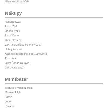
Milan Knížák pohřeb
Nákupy
hledejceny.cz
Zboží Živě
Osobní vozy
Zboží Dáma
zbozi.blesk.cz
Jak na prohlídku ojetého vozu?
HobbyKompas
Auto pro začátečníka do 100 000 Kč
Zboží Auto
Ojetá Škoda Octavia
Jak vybrat auto?
Mimibazar
Testujte s Mimibazarem
Monster High
Barbie
Lego
Pyžama