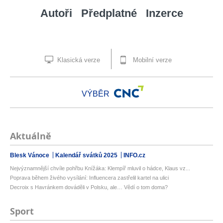
Autoři
Předplatné
Inzerce
Klasická verze
Mobilní verze
VÝBĚR
Aktuálně
Blesk Vánoce
Kalendář svátků 2025
INFO.cz
Nejvýznamnější chvíle pohřbu Knížáka: Klempíř mluvil o hádce, Klaus vz...
Poprava během živého vysílání: Influencera zastřelil kartel na ulici
Decroix s Havránkem dováděli v Polsku, ale… Vědí o tom doma?
Sport