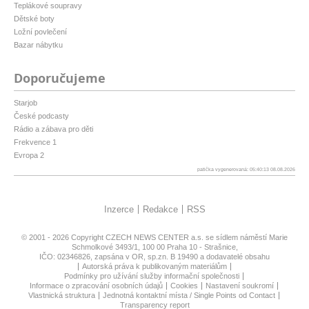
Teplákové soupravy
Dětské boty
Ložní povlečení
Bazar nábytku
Doporučujeme
Starjob
České podcasty
Rádio a zábava pro děti
Frekvence 1
Evropa 2
patička vygenerovaná: 05:40:13 08.08.2026
Inzerce
Redakce
RSS
© 2001 - 2026 Copyright
CZECH NEWS CENTER a.s.
se sídlem náměstí Marie
Schmolkové 3493/1, 100 00 Praha 10 - Strašnice,
IČO: 02346826, zapsána v OR, sp.zn. B 19490 a dodavatelé obsahu
Autorská práva k publikovaným materiálům
Podmínky pro užívání služby informační společnosti
Informace o zpracování osobních údajů
Cookies
Nastavení soukromí
Vlastnická struktura
Jednotná kontaktní místa / Single Points od Contact
Transparency report