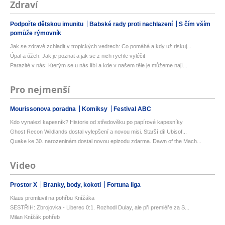
Zdraví
Podpořte dětskou imunitu
Babské rady proti nachlazení
S čím vším
pomůže rýmovník
Jak se zdravě zchladit v tropických vedrech: Co pomáhá a kdy už riskuj...
Úpal a úžeh: Jak je poznat a jak se z nich rychle vyléčit
Parazité v nás: Kterým se u nás líbí a kde v našem těle je můžeme nají...
Pro nejmenší
Mourissonova poradna
Komiksy
Festival ABC
Kdo vynalezl kapesník? Historie od středověku po papírové kapesníky
Ghost Recon Wildlands dostal vylepšení a novou misi. Starší díl Ubisof...
Quake ke 30. narozeninám dostal novou epizodu zdarma. Dawn of the Mach...
Video
Prostor X
Branky, body, kokoti
Fortuna liga
Klaus promluvil na pohřbu Knížáka
SESTŘIH: Zbrojovka - Liberec 0:1. Rozhodl Dulay, ale při premiéře za S...
Milan Knížák pohřeb