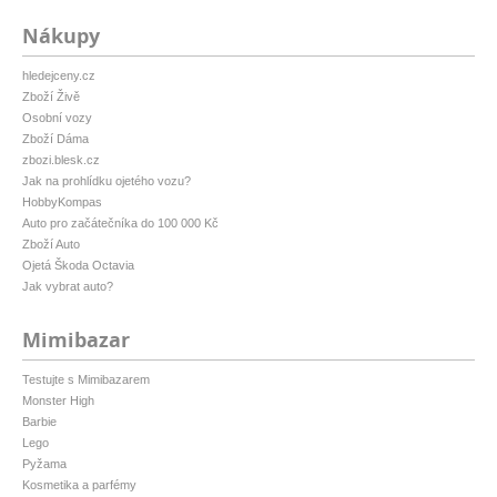
Nákupy
hledejceny.cz
Zboží Živě
Osobní vozy
Zboží Dáma
zbozi.blesk.cz
Jak na prohlídku ojetého vozu?
HobbyKompas
Auto pro začátečníka do 100 000 Kč
Zboží Auto
Ojetá Škoda Octavia
Jak vybrat auto?
Mimibazar
Testujte s Mimibazarem
Monster High
Barbie
Lego
Pyžama
Kosmetika a parfémy