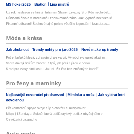
MS hokej 2025
Biatlon
Liga mistrů
Už rok neslezou ze hřiště: talisman Slavie i železný Srb. Kdo nechyběl...
Důkladná čistka v Barceloně i zablokovaná záda. Jak vypadá hektické lé...
Pikantní odhalení! Špehové tajné policie věděli o legendární krasubras...
Móda a krása
Jak zhubnout
Trendy nehty pro jaro 2025
Nové make-up trendy
Počet kuřáků klesá, zdravotníci ale varují: Výrobci e-cigaret lákají m...
Vedra dávají řidičům zabrat: 7 tipů, jak přežít jízdu v horku
5 rad pro vlasy plné lesku: Jak si užít léto bez zničených kadeří
Pro ženy a maminky
Nejčastější novoroční předsevzetí
Miminko a mráz
Jak vybírat letní
dovolenou
Pět kamarádů spojilo svoje síly a otevřeli si minipivovar!
Miluje ji i Zendaya! Sukně, která udělá stylový outfit z obyčejného tr...
Osvěžující gazpacho
Auto-moto