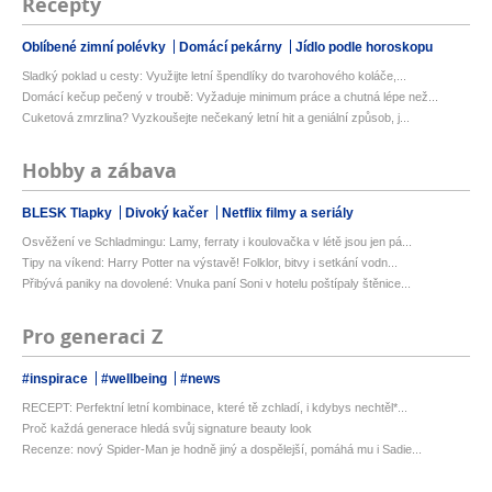
Recepty
Oblíbené zimní polévky
Domácí pekárny
Jídlo podle horoskopu
Sladký poklad u cesty: Využijte letní špendlíky do tvarohového koláče,...
Domácí kečup pečený v troubě: Vyžaduje minimum práce a chutná lépe než...
Cuketová zmrzlina? Vyzkoušejte nečekaný letní hit a geniální způsob, j...
Hobby a zábava
BLESK Tlapky
Divoký kačer
Netflix filmy a seriály
Osvěžení ve Schladmingu: Lamy, ferraty i koulovačka v létě jsou jen pá...
Tipy na víkend: Harry Potter na výstavě! Folklor, bitvy i setkání vodn...
Přibývá paniky na dovolené: Vnuka paní Soni v hotelu poštípaly štěnice...
Pro generaci Z
#inspirace
#wellbeing
#news
RECEPT: Perfektní letní kombinace, které tě zchladí, i kdybys nechtěl*...
Proč každá generace hledá svůj signature beauty look
Recenze: nový Spider-Man je hodně jiný a dospělejší, pomáhá mu i Sadie...