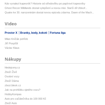
Kdo vynalezl kapesník? Historie od středověku po papírové kapesníky
Ghost Recon Wildlands dostal vylepšení a novou misi. Starší díl Ubisof...
Quake ke 30. narozeninám dostal novou epizodu zdarma. Dawn of the Mach...
Video
Prostor X
Branky, body, kokoti
Fortuna liga
Milan Knížák pohřeb
Jiří Pospíšil
Václav Klaus
Nákupy
hledejceny.cz
Zboží Živě
Osobní vozy
Zboží Dáma
zbozi.blesk.cz
Jak na prohlídku ojetého vozu?
HobbyKompas
Auto pro začátečníka do 100 000 Kč
Zboží Auto