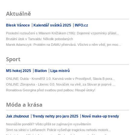
Aktuálně
Blesk Vánoce
Kalendář svátků 2025
INFO.cz
Poslední rozloučení s Milanem Knížákem (†86): Dojemné vzpomínky přátel...
Brutální útok v Tanvaldu: Několik pobodaných
Marek Adamczyk: Problém na DAMU přetrvává. Všichni o něm vědí, jen moc...
Sport
MS hokej 2025
Biatlon
Liga mistrů
ONLINE: Dukla - Kroměříž 1:0. Karviná vede v Prostějově, Slavia B pora...
ONLINE: Zbrojovka - Liberec 0:0. Nováček na vlně, za Slovan je poprvé ...
Ronaldova Georgina před svatbou pod palbou: Hloupé útoky!
Móda a krása
Jak zhubnout
Trendy nehty pro jaro 2025
Nové make-up trendy
Nesnášíte pondělí? Vědci přišli se zajímavým vysvětlením
Smrt na silnici v Letňanech: Policie vyšetřuje tragickou nehodu motork...