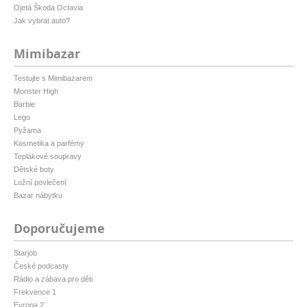
Ojetá Škoda Octavia
Jak vybrat auto?
Mimibazar
Testujte s Mimibazarem
Monster High
Barbie
Lego
Pyžama
Kosmetika a parfémy
Teplákové soupravy
Dětské boty
Ložní povlečení
Bazar nábytku
Doporučujeme
Starjob
České podcasty
Rádio a zábava pro děti
Frekvence 1
Evropa 2