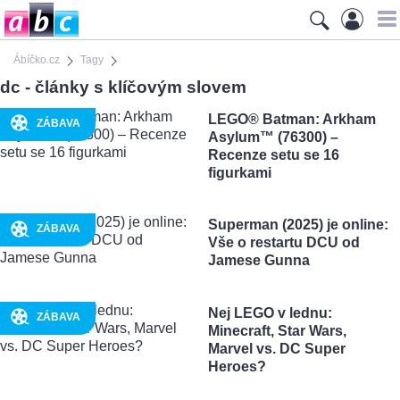
Ábíčko.cz
Tagy
dc - články s klíčovým slovem
LEGO® Batman: Arkham
ZÁBAVA
Asylum™ (76300) –
Recenze setu se 16
figurkami
Superman (2025) je online:
ZÁBAVA
Vše o restartu DCU od
Jamese Gunna
Nej LEGO v lednu:
ZÁBAVA
Minecraft, Star Wars,
Marvel vs. DC Super
Heroes?