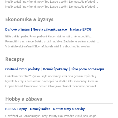
Netflix a další na víkend: nový Ted Lasso a akční Lioness. Ale předevš...
Netflix a další na víkend: nový Ted Lasso a akční Lioness. Ale předevš...
Ekonomika a byznys
Daňové přiznání
Novela zákoníku práce
Nadace EPCG
Itálie vyklízí pláže. První plážové kluby mizí, turisté změnu pocítí b...
Potenciální zachránce Soleku zrušil nabídku. Zadlužené solární společn...
V bratislavské rafinerii Slovnaft hořela nádrž, výbuch otřásl okolím
Recepty
Oblíbené zimní polévky
Domácí pekárny
Jídlo podle horoskopu
Cuketová zmrzlina? Vyzkoušejte nečekaný letní hit a geniální způsob, j...
Rychlé buchty s broskvemi: 5 receptů na sladké letní moučníky, které m...
Oopsie bread: Proteinové pečivo lehké jako obláček zvládnete připravit...
Hobby a zábava
BLESK Tlapky
Divoký kačer
Netflix filmy a seriály
Osvěžení ve Schladmingu: Lamy, ferraty i koulovačka v létě jsou jen pá...