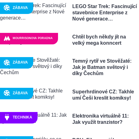
LEGO Star Trek: Fascinující
ZÁBAVA
stavebnice Enterprise z
Nové generace…
Chtěl bych někdy jít na
MOURRISONOVA PORADNA
velký mega konncert
Temný rytíř ve Stověžaté:
ZÁBAVA
Jak je Batman světový i
díky Čechům
Superhrdinové CZ: Takhle
ZÁBAVA
umí Češi kreslit komiksy!
Elektronika virtuálně 11:
TECHNIKA
Jak využít tranzistor?