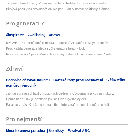
Tipy na víkend: Harry Potter na výstavě! Folklor, bitvy i setkání vodn...
Přibývá paniky na dovolené: Vnuka paní Soni v hotelu poštípaly štěnice...
Pro generaci Z
#inspirace
#wellbeing
#news
RECEPT: Perfektní letní kombinace, které tě zchladí, i kdybys nechtěl*...
Proč každá generace hledá svůj signature beauty look
Recenze: nový Spider-Man je hodně jiný a dospělejší, pomáhá mu i Sadie...
Zdraví
Podpořte dětskou imunitu
Babské rady proti nachlazení
S čím vším
pomůže rýmovník
Jak se zdravě zchladit v tropických vedrech: Co pomáhá a kdy už riskuj...
Úpal a úžeh: Jak je poznat a jak se z nich rychle vyléčit
Parazité v nás: Kterým se u nás líbí a kde v našem těle je můžeme nají...
Pro nejmenší
Mourissonova poradna
Komiksy
Festival ABC