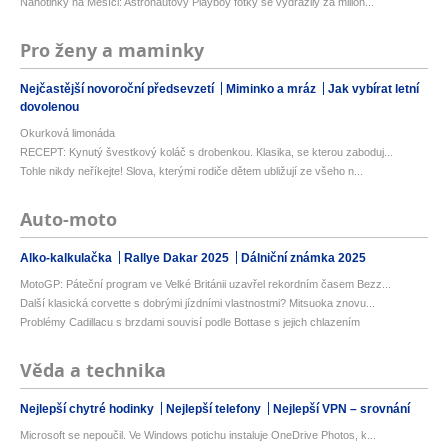
Nahotinky na Měsíci: Astronautovy Playboy fotky se vydražily za milion...
Pro ženy a maminky
Nejčastější novoroční předsevzetí
Miminko a mráz
Jak vybírat letní
dovolenou
Okurková limonáda
RECEPT: Kynutý švestkový koláč s drobenkou. Klasika, se kterou zaboduj...
Tohle nikdy neříkejte! Slova, kterými rodiče dětem ubližují ze všeho n...
Auto-moto
Alko-kalkulačka
Rallye Dakar 2025
Dálniční známka 2025
MotoGP: Páteční program ve Velké Británii uzavřel rekordním časem Bezz...
Další klasická corvette s dobrými jízdními vlastnostmi? Mitsuoka znovu...
Problémy Cadillacu s brzdami souvisí podle Bottase s jejich chlazením
Věda a technika
Nejlepší chytré hodinky
Nejlepší telefony
Nejlepší VPN – srovnání
Microsoft se nepoučil. Ve Windows potichu instaluje OneDrive Photos, k...