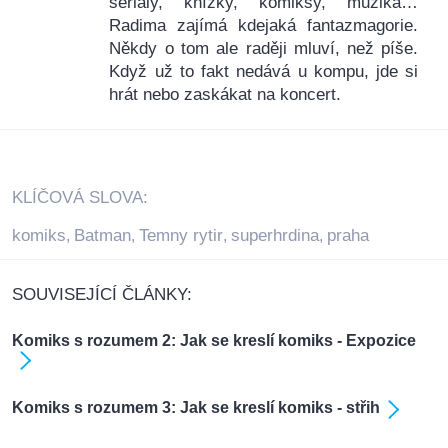
seriály, knížky, komiksy, muzika…
Radima zajímá kdejaká fantazmagorie.
Někdy o tom ale raději mluví, než píše.
Když už to fakt nedává u kompu, jde si
hrát nebo zaskákat na koncert.
KLÍČOVÁ SLOVA:
komiks
Batman
Temny rytir
superhrdina
praha
,
,
,
,
SOUVISEJÍCÍ ČLÁNKY:
Komiks s rozumem 2: Jak se kreslí komiks - Expozice
Komiks s rozumem 3: Jak se kreslí komiks - střih