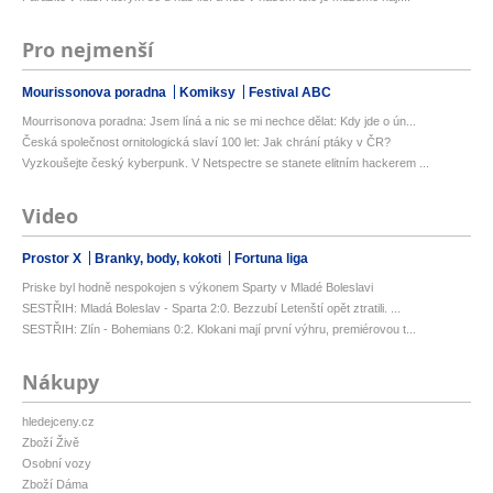
Pro nejmenší
Mourissonova poradna
Komiksy
Festival ABC
Mourrisonova poradna: Jsem líná a nic se mi nechce dělat: Kdy jde o ún...
Česká společnost ornitologická slaví 100 let: Jak chrání ptáky v ČR?
Vyzkoušejte český kyberpunk. V Netspectre se stanete elitním hackerem ...
Video
Prostor X
Branky, body, kokoti
Fortuna liga
Priske byl hodně nespokojen s výkonem Sparty v Mladé Boleslavi
SESTŘIH: Mladá Boleslav - Sparta 2:0. Bezzubí Letenští opět ztratili. ...
SESTŘIH: Zlín - Bohemians 0:2. Klokani mají první výhru, premiérovou t...
Nákupy
hledejceny.cz
Zboží Živě
Osobní vozy
Zboží Dáma