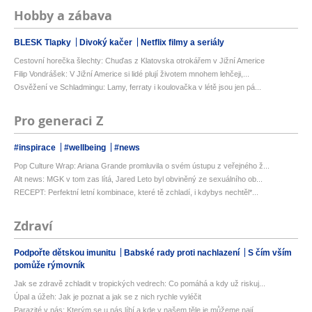
Hobby a zábava
BLESK Tlapky
Divoký kačer
Netflix filmy a seriály
Cestovní horečka šlechty: Chuďas z Klatovska otrokářem v Jižní Americe
Filip Vondrášek: V Jižní Americe si lidé plují životem mnohem lehčeji,...
Osvěžení ve Schladmingu: Lamy, ferraty i koulovačka v létě jsou jen pá...
Pro generaci Z
#inspirace
#wellbeing
#news
Pop Culture Wrap: Ariana Grande promluvila o svém ústupu z veřejného ž...
Alt news: MGK v tom zas lítá, Jared Leto byl obviněný ze sexuálního ob...
RECEPT: Perfektní letní kombinace, které tě zchladí, i kdybys nechtěl*...
Zdraví
Podpořte dětskou imunitu
Babské rady proti nachlazení
S čím vším
pomůže rýmovník
Jak se zdravě zchladit v tropických vedrech: Co pomáhá a kdy už riskuj...
Úpal a úžeh: Jak je poznat a jak se z nich rychle vyléčit
Parazité v nás: Kterým se u nás líbí a kde v našem těle je můžeme nají...