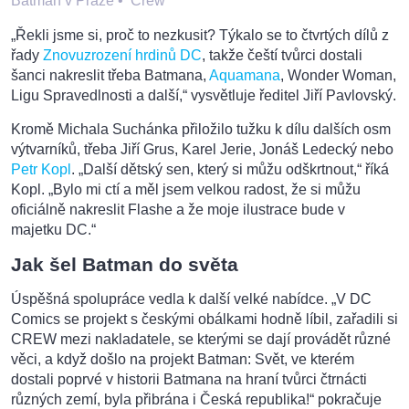
Batman v Praze
•
Crew
„Řekli jsme si, proč to nezkusit? Týkalo se to čtvrtých dílů z
řady
Znovuzrození hrdinů DC
, takže čeští tvůrci dostali
šanci nakreslit třeba Batmana,
Aquamana
, Wonder Woman,
Ligu Spravedlnosti a další,“ vysvětluje ředitel Jiří Pavlovský.
Kromě Michala Suchánka přiložilo tužku k dílu dalších osm
výtvarníků, třeba Jiří Grus, Karel Jerie, Jonáš Ledecký nebo
Petr Kopl
. „Další dětský sen, který si můžu odškrtnout,“ říká
Kopl. „Bylo mi ctí a měl jsem velkou radost, že si můžu
oficiálně nakreslit Flashe a že moje ilustrace bude v
majetku DC.“
Jak šel Batman do světa
Úspěšná spolupráce vedla k další velké nabídce. „V DC
Comics se projekt s českými obálkami hodně líbil, zařadili si
CREW mezi nakladatele, se kterými se dají provádět různé
věci, a když došlo na projekt Batman: Svět, ve kterém
dostali poprvé v historii Batmana na hraní tvůrci čtrnácti
různých zemí, byla přibrána i Česká republika!“ pokračuje