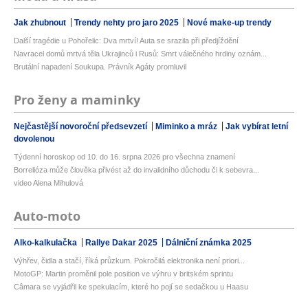
Jak zhubnout
Trendy nehty pro jaro 2025
Nové make-up trendy
Další tragédie u Pohořelic: Dva mrtví! Auta se srazila při předjíždění
Navracel domů mrtvá těla Ukrajinců i Rusů: Smrt válečného hrdiny oznám...
Brutální napadení Soukupa. Právník Agáty promluvil
Pro ženy a maminky
Nejčastější novoroční předsevzetí
Miminko a mráz
Jak vybírat letní
dovolenou
Týdenní horoskop od 10. do 16. srpna 2026 pro všechna znamení
Borrelióza může člověka přivést až do invalidního důchodu či k sebevra...
video Alena Mihulová
Auto-moto
Alko-kalkulačka
Rallye Dakar 2025
Dálniční známka 2025
Výhřev, čidla a stačí, říká průzkum. Pokročilá elektronika není priori...
MotoGP: Martin proměnil pole position ve výhru v britském sprintu
Câmara se vyjádřil ke spekulacím, které ho pojí se sedačkou u Haasu