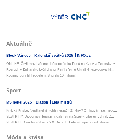
VÝBĚR
Aktuálně
Blesk Vánoce
Kalendář svátků 2025
INFO.cz
ONLINE: Čtyři mrtví včetně dítěte po útoku Rusů na Kyjev a Zelenskyj v...
Rozruch v Bulharsku kvůli dronu: Patřil zřejmě Ukrajině, explodoval ki...
Rodinný dům lehl popelem: Shořelo 10 milionů!
Sport
MS hokej 2025
Biatlon
Liga mistrů
Kritický Priske: Nepřijatelné, tohle nestačí. Změny? Omlouvám se, nedo...
SESTŘIHY: Divočina v Teplicích, další ztráta Sparty. Liberec vyhrál, Z...
SESTŘIH: Boleslav - Sparta 2:0. Bezzubí Letenští opět ztratili, domácí...
Móda a krása