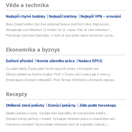
Věda a technika
Nejlepší chytré hodinky
Nejlepší telefony
Nejlepší VPN – srovnání
Bose QuietComfort 2nd Gen přebírají funkce dražších Ultra. Mají prosto...
Aktualizujte své Windows 11 Insider do 11. srpna. Pak už vám nebudou f...
Pokračuje záchrana Starshipu. V moři už dva týdny plave monstrum vysok...
Ekonomika a byznys
Daňové přiznání
Novela zákoníku práce
Nadace EPCG
Za státní dluhy Česko platí čtvrté nejvyšší úroky v Evropské unii
Děsivý pohled na českou krajinu. Proč v Česku mizí voda a jak k tomu p...
Emancipace českých miliardářů. Proč Strnad, Křetínský a Komárek nakupu...
Recepty
Oblíbené zimní polévky
Domácí pekárny
Jídlo podle horoskopu
Sladký poklad u cesty: Využijte letní špendlíky do tvarohového koláče,...
Domácí kečup pečený v troubě: Vyžaduje minimum práce a chutná lépe než...
Cuketová zmrzlina? Vyzkoušejte nečekaný letní hit a geniální způsob, j...