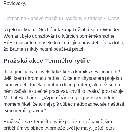
Pavlovský.
Batman na Karlově mostě s Hradčany v zádech
•
Crew
„A jelikož Michal Suchánek zaujal už obálkou k Wonder
Woman, bylo dohadování o tvůrcích poměrně snadné.“
Přesto se autoři museli držet určitých pravidel. Třeba toho,
že Batman nikdy nesmí používat pistoli.
Pražská akce Temného rytíře
Jaké pocity má člověk, když kreslí komiks s Batmanem?
„Měl jsem ohromnou radost. O celém chystaném projektu
jsme věděli docela dlouhou dobu předem, ale než se na
něm začalo skutečně pracovat, chvíli to trvalo,“ prozrazuje
Michal Suchánek. „Vzpomínám si, jak jsem si v jeden
moment říkal, že to nejspíš vůbec nedopadne, ale naštěstí
jsem neměl pravdu.“
Pražská akce Temného rytíře patří k nejzábavnějším
příběhům ve sbírce. A protože svět je malý, ještě letos