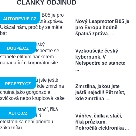
ČLÁNKY ODJINUD
AUTOREVUE.CZ
Nový Leapmotor B05 je
pro Evropu hodně
špatná zpráva. ...
DOUPĚ.CZ
Vyzkoušejte český
kyberpunk. V
Netspectre se stanete
...
RECEPTY.CZ
Zmrzlina, jakou jste
ještě nejedli! Pět míst,
kde zmrzlina ...
AUTO.CZ
Výhřev, čidla a stačí,
říká průzkum.
Pokročilá elektronika ...