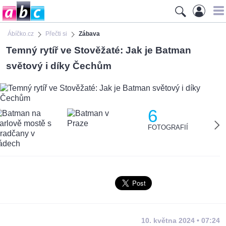
Ábíčko.cz
Přečti si
Zábava
Temný rytíř ve Stověžaté: Jak je Batman
světový i díky Čechům
6
FOTOGRAFIÍ
10. května 2024 • 07:24