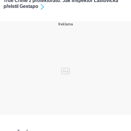
True Crime z protektorátu: Jak inspektor Laštovička
přelstil Gestapo