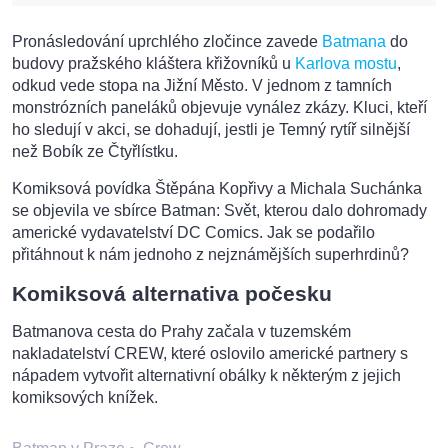
Pronásledování uprchlého zločince zavede
Batmana
do
budovy pražského kláštera křižovníků u
Karlova mostu
,
odkud vede stopa na Jižní Město. V jednom z tamních
monstrózních paneláků objevuje vynález zkázy. Kluci, kteří
ho sledují v akci, se dohadují, jestli je Temný rytíř silnější
než Bobík ze Čtyřlístku.
Komiksová povídka Štěpána Kopřivy a Michala Suchánka
se objevila ve sbírce Batman: Svět, kterou dalo dohromady
americké vydavatelství DC Comics. Jak se podařilo
přitáhnout k nám jednoho z nejznámějších superhrdinů?
Komiksová alternativa počesku
Batmanova cesta do Prahy začala v tuzemském
nakladatelství CREW, které oslovilo americké partnery s
nápadem vytvořit alternativní obálky k některým z jejich
komiksových knížek.