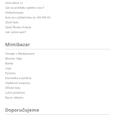
zbozi.blesk.cz
Jak na prohlídku ojetého vozu?
HobbyKompas
Auto pro začátečníka do 100 000 Kč
Zboží Auto
Ojetá Škoda Octavia
Jak vybrat auto?
Mimibazar
Testujte s Mimibazarem
Monster High
Barbie
Lego
Pyžama
Kosmetika a parfémy
Teplákové soupravy
Dětské boty
Ložní povlečení
Bazar nábytku
Doporučujeme