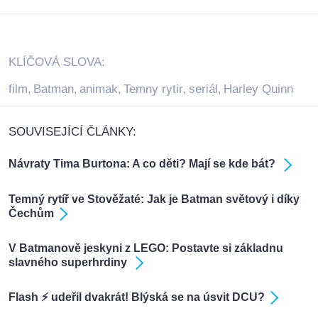
KLÍČOVÁ SLOVA:
film
Batman
animak
Temny rytir
seriál
Harley Quinn
,
,
,
,
,
SOUVISEJÍCÍ ČLÁNKY:
Návraty Tima Burtona: A co děti? Mají se kde bát?
Temný rytíř ve Stověžaté: Jak je Batman světový i díky
Čechům
V Batmanově jeskyni z LEGO: Postavte si základnu
slavného superhrdiny
Flash ⚡ udeřil dvakrát! Blýská se na úsvit DCU?