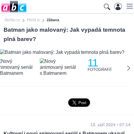
Ábíčko.cz
Přečti si
Zábava
Batman jako malovaný: Jak vypadá temnota
plná barev?
11
FOTOGRAFIÍ
13. září 2024 • 07:14
Kultovní i nový animovaný seriál s Batmanem ukazují,