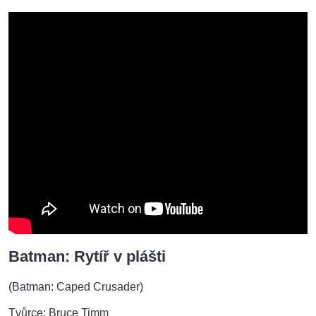
Batman: Rytíř v plášti
(Batman: Caped Crusader)
Tvůrce: Bruce Timm