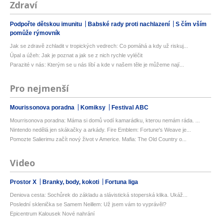
Zdraví
Podpořte dětskou imunitu
Babské rady proti nachlazení
S čím vším
pomůže rýmovník
Jak se zdravě zchladit v tropických vedrech: Co pomáhá a kdy už riskuj...
Úpal a úžeh: Jak je poznat a jak se z nich rychle vyléčit
Parazité v nás: Kterým se u nás líbí a kde v našem těle je můžeme nají...
Pro nejmenší
Mourissonova poradna
Komiksy
Festival ABC
Mourrisonova poradna: Máma si domů vodí kamarádku, kterou nemám ráda. ...
Nintendo nedělá jen skákačky a arkády. Fire Emblem: Fortune's Weave je...
Pomozte Salierimu začít nový život v Americe. Mafia: The Old Country o...
Video
Prostor X
Branky, body, kokoti
Fortuna liga
Deniova cesta: Sochůrek do základu a slávistická stoperská klika. Ukáž...
Poslední sklenička se Samem Neillem: Už jsem vám to vyprávěl?
Epicentrum Kalousek Nové nahrání