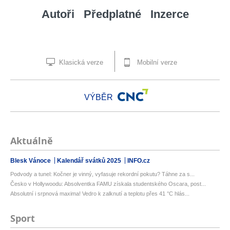
Autoři
Předplatné
Inzerce
Klasická verze
Mobilní verze
VÝBĚR
Aktuálně
Blesk Vánoce
Kalendář svátků 2025
INFO.cz
Podvody a tunel: Kočner je vinný, vyfasuje rekordní pokutu? Táhne za s...
Česko v Hollywoodu: Absolventka FAMU získala studentského Oscara, post...
Absolutní i srpnová maxima! Vedro k zalknutí a teplotu přes 41 °C hlás...
Sport