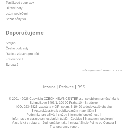
Teplákové soupravy
Dětské boty
Ložní povlečení
Bazar nábytku
Doporučujeme
Starjob
České podcasty
Rádio a zábava pro děti
Frekvence 1
Evropa 2
patička vygenerovaná: 05:00:21 06.08.2026
Inzerce
Redakce
RSS
© 2001 - 2026 Copyright
CZECH NEWS CENTER a.s.
se sídlem náměstí Marie
Schmolkové 3493/1, 100 00 Praha 10 - Strašnice,
IČO: 02346826, zapsána v OR, sp.zn. B 19490 a dodavatelé obsahu
Autorská práva k publikovaným materiálům
Podmínky pro užívání služby informační společnosti
Informace o zpracování osobních údajů
Cookies
Nastavení soukromí
Vlastnická struktura
Jednotná kontaktní místa / Single Points od Contact
Transparency report