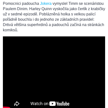
Pomocnici padoucha
Jokera
vymyslel Timm se scenáristou
Paulem Dinim. Harley Quinn vyskočila jako čertík z krabičky
už v sedmé epizodě. Poblázněná holka s velkou palicí
pořádně bouchla i do jednoho ze základních pravidel:
Drtivá většina superhrdinů a padouchů začíná na stránkách
komiksů.