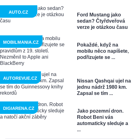
AUTO.CZ
Ford Mustang jako
sedan? Čtyřdveřová
verze je otázkou času
MOBILMANIA.CZ
Pokaždé, když na
mobilu něco napíšete,
podřizujete se ...
AUTOREVUE.CZ
Nissan Qashqai ujel na
jednu nádrž 1980 km.
Zapsal se tím ...
DIGIARENA.CZ
Jako pozemní dron.
Robot Beni vás
automaticky sleduje a
...