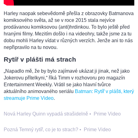
Harley naopak sebevědomě přešla z obrazovky Batmanova
komiksového světa, až se v roce 2015 stala nejvíce
prodávanou komiksovou (anti)hrdinkou. To bylo ještě před
hranými filmy. Mezitím došlo i na videohry, takže jsme za tu
dobu mohli Harley vídat v různých verzích. Jenže ani to nás
nepřipravilo na tu novou.
Rytíř v plášti má strach
„Napadlo mě, že by bylo zajímavé ukázat ji jinak, než jako
Jokerovu přítelkyni,“ říká Timm v rozhovoru pro magazín
Entertainment Weekly. Vrátil se jako hlavní tvůrce
aktuálního animovaného seriálu
Batman: Rytíř v plášti, který
streamuje Prime Video
.
Nová Harley Quinn vypadá strašidelně
•
Prime Video
Pozná Temný rytíř, co je to strach?
•
Prime Video