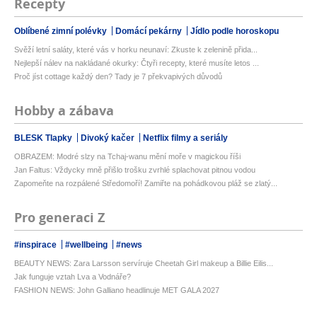
Recepty
Oblíbené zimní polévky
Domácí pekárny
Jídlo podle horoskopu
Svěží letní saláty, které vás v horku neunaví: Zkuste k zelenině přida...
Nejlepší nálev na nakládané okurky: Čtyři recepty, které musíte letos ...
Proč jíst cottage každý den? Tady je 7 překvapivých důvodů
Hobby a zábava
BLESK Tlapky
Divoký kačer
Netflix filmy a seriály
OBRAZEM: Modré slzy na Tchaj-wanu mění moře v magickou říši
Jan Faltus: Vždycky mně přišlo trošku zvrhlé splachovat pitnou vodou
Zapomeňte na rozpálené Středomoří! Zamiřte na pohádkovou pláž se zlatý...
Pro generaci Z
#inspirace
#wellbeing
#news
BEAUTY NEWS: Zara Larsson servíruje Cheetah Girl makeup a Billie Eilis...
Jak funguje vztah Lva a Vodnáře?
FASHION NEWS: John Galliano headlinuje MET GALA 2027