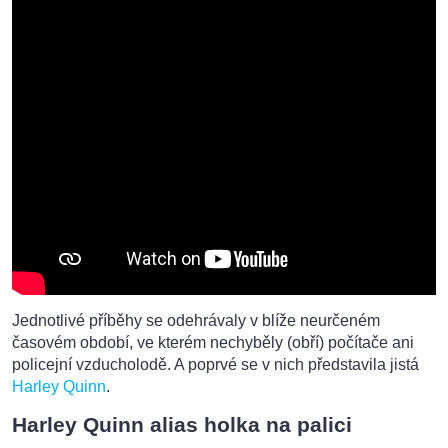
Jednotlivé příběhy se odehrávaly v blíže neurčeném
časovém období, ve kterém nechyběly (obří) počítače ani
policejní vzducholodě. A poprvé se v nich představila jistá
Harley Quinn
.
Harley Quinn alias holka na palici