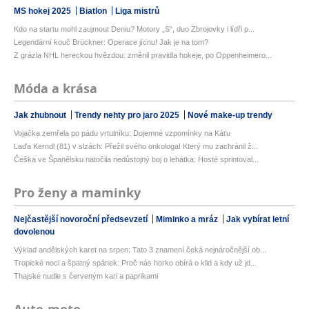
MS hokej 2025
Biatlon
Liga mistrů
Kdo na startu mohl zaujmout Deniu? Motory „S“, duo Zbrojovky i lídři p...
Legendární kouč Brückner: Operace jícnu! Jak je na tom?
Z grázla NHL hereckou hvězdou: změnil pravidla hokeje, po Oppenheimero...
Móda a krása
Jak zhubnout
Trendy nehty pro jaro 2025
Nové make-up trendy
Vojačka zemřela po pádu vrtulníku: Dojemné vzpomínky na Káťu
Laďa Kerndl (81) v slzách: Přežil svého onkologa! Který mu zachránil ž...
Češka ve Španělsku natočila nedůstojný boj o lehátka: Hosté sprintoval...
Pro ženy a maminky
Nejčastější novoroční předsevzetí
Miminko a mráz
Jak vybírat letní
dovolenou
Výklad andělských karet na srpen: Tato 3 znamení čeká nejnáročnější ob...
Tropické noci a špatný spánek: Proč nás horko obírá o klid a kdy už jd...
Thajské nudle s červeným kari a paprikami