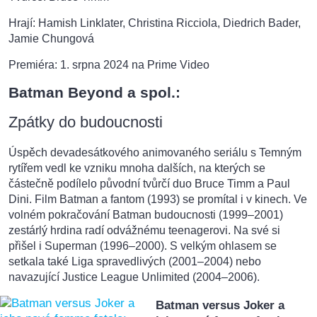
Hrají: Hamish Linklater, Christina Ricciola, Diedrich Bader,
Jamie Chungová
Premiéra: 1. srpna 2024 na Prime Video
Batman Beyond a spol.:
Zpátky do budoucnosti
Úspěch devadesátkového animovaného seriálu s Temným
rytířem vedl ke vzniku mnoha dalších, na kterých se
částečně podílelo původní tvůrčí duo Bruce Timm a Paul
Dini. Film Batman a fantom (1993) se promítal i v kinech. Ve
volném pokračování Batman budoucnosti (1999–2001)
zestárlý hrdina radí odvážnému teenagerovi. Na své si
přišel i Superman (1996–2000). S velkým ohlasem se
setkala také Liga spravedlivých (2001–2004) nebo
navazující Justice League Unlimited (2004–2006).
Batman versus Joker a