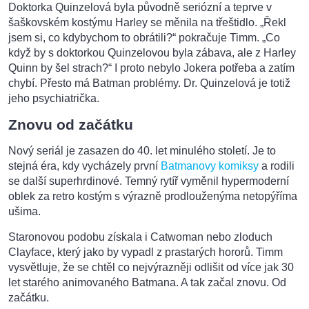
Doktorka Quinzelová byla původně seriózní a teprve v
šaškovském kostýmu Harley se měnila na třeštidlo. „Řekl
jsem si, co kdybychom to obrátili?“ pokračuje Timm. „Co
když by s doktorkou Quinzelovou byla zábava, ale z Harley
Quinn by šel strach?“ I proto nebylo Jokera potřeba a zatím
chybí. Přesto má Batman problémy. Dr. Quinzelová je totiž
jeho psychiatrička.
Znovu od začátku
Nový seriál je zasazen do 40. let minulého století. Je to
stejná éra, kdy vycházely první
Batmanovy komiksy
a rodili
se další superhrdinové. Temný rytíř vyměnil hypermoderní
oblek za retro kostým s výrazně prodlouženýma netopýříma
ušima.
Staronovou podobu získala i Catwoman nebo zloduch
Clayface, který jako by vypadl z prastarých hororů. Timm
vysvětluje, že se chtěl co nejvýrazněji odlišit od více jak 30
let starého animovaného Batmana. A tak začal znovu. Od
začátku.