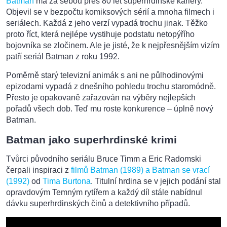
Batman
má za sebou přes 80 let superhrdinské kariéry.
Objevil se v bezpočtu komiksových sérií a mnoha filmech i
seriálech. Každá z jeho verzí vypadá trochu jinak. Těžko
proto říct, která nejlépe vystihuje podstatu netopýřího
bojovníka se zločinem. Ale je jisté, že k nejpřesnějším vizím
patří seriál Batman z roku 1992.
Poměrně starý televizní animák s ani ne půlhodinovými
epizodami vypadá z dnešního pohledu trochu staromódně.
Přesto je opakovaně zařazován na výběry nejlepších
pořadů všech dob. Teď mu roste konkurence – úplně nový
Batman.
Batman jako superhrdinské krimi
Tvůrci původního seriálu Bruce Timm a Eric Radomski
čerpali inspiraci z
filmů Batman (1989) a Batman se vrací
(1992)
od
Tima Burtona
. Titulní hrdina se v jejich podání stal
opravdovým Temným rytířem a každý díl stále nabídnul
dávku superhrdinských činů a detektivního případů.