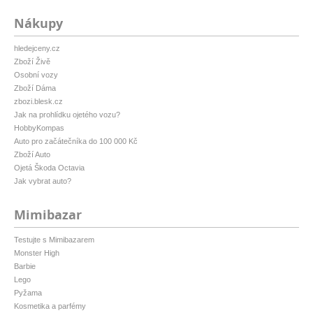
Nákupy
hledejceny.cz
Zboží Živě
Osobní vozy
Zboží Dáma
zbozi.blesk.cz
Jak na prohlídku ojetého vozu?
HobbyKompas
Auto pro začátečníka do 100 000 Kč
Zboží Auto
Ojetá Škoda Octavia
Jak vybrat auto?
Mimibazar
Testujte s Mimibazarem
Monster High
Barbie
Lego
Pyžama
Kosmetika a parfémy