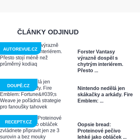
ČLÁNKY ODJINUD
AUTOREVUE.CZ
Forster Vantasy
výrazně dospěl s
chytrým interiérem.
Přesto ...
DOUPĚ.CZ
Nintendo nedělá jen
skákačky a arkády. Fire
Emblem: ...
RECEPTY.CZ
Oopsie bread:
Proteinové pečivo
lehké jako obláček ...