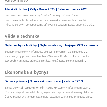
Auto-moto
Alko-kalkulačka
Rallye Dakar 2025
Dálniční známka 2025
Ford Mustang jako sedan? Čtyřdveřová verze je otázkou času
Proč mají auta hrdlo nádrže či nabíjecí zásuvku na různých stranách?
Pérez je se svým comebackem zatím velmi spokojen. Dokázal jsem, že stá...
Věda a technika
Nejlepší chytré hodinky
Nejlepší telefony
Nejlepší VPN – srovnání
Soubory mezi telefony přenesete bez Wi-Fi, mobilních dat i Bluetooth. ...
Všechny týmy pracují na optimalizaci Windows 11. Microsoft chce předbě...
Jak dobře vybrat bezdrátová sluchátka. Velká zajistí ticho a pohodlí, ...
Ekonomika a byznys
Daňové přiznání
Novela zákoníku práce
Nadace EPCG
Banky se vrhají na bitcoin. Umožní nákup kryptoměny přes mobilní aplik...
CSG investuje do kanadského vývojáře interceptorů a nadzvukových techn...
Český byznysový tandem expanduje na Západ. Získal podíl v britské zbro...