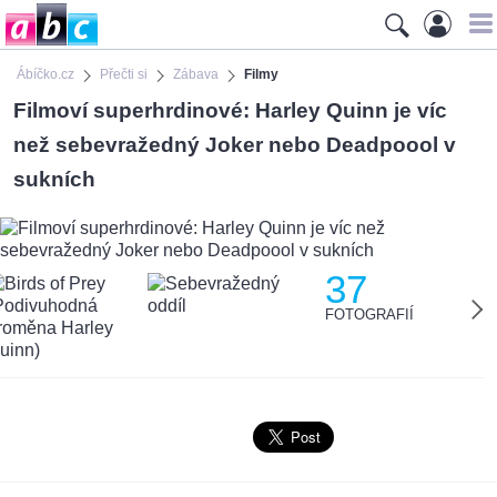
Ábíčko.cz
Přečti si
Zábava
Filmy
Filmoví superhrdinové: Harley Quinn je víc
než sebevražedný Joker nebo Deadpoool v
sukních
37
FOTOGRAFIÍ