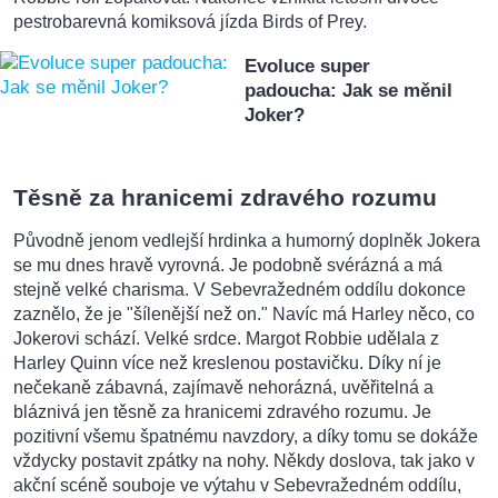
pestrobarevná komiksová jízda Birds of Prey.
Evoluce super
padoucha: Jak se měnil
Joker?
Těsně za hranicemi zdravého rozumu
Původně jenom vedlejší hrdinka a humorný doplněk Jokera
se mu dnes hravě vyrovná. Je podobně svérázná a má
stejně velké charisma. V Sebevražedném oddílu dokonce
zaznělo, že je "šílenější než on." Navíc má Harley něco, co
Jokerovi schází. Velké srdce. Margot Robbie udělala z
Harley Quinn více než kreslenou postavičku. Díky ní je
nečekaně zábavná, zajímavě nehorázná, uvěřitelná a
bláznivá jen těsně za hranicemi zdravého rozumu. Je
pozitivní všemu špatnému navzdory, a díky tomu se dokáže
vždycky postavit zpátky na nohy. Někdy doslova, tak jako v
akční scéně souboje ve výtahu v Sebevražedném oddílu,