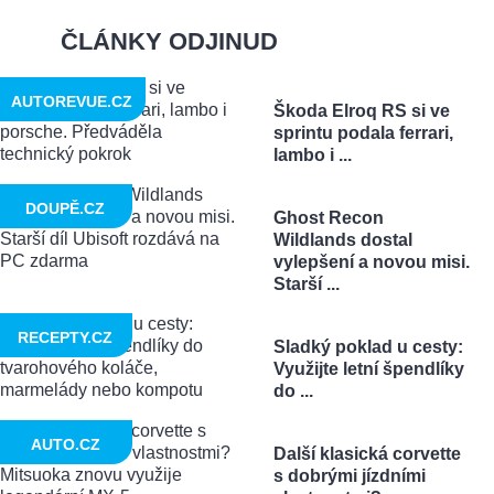
ČLÁNKY ODJINUD
AUTOREVUE.CZ
Škoda Elroq RS si ve
sprintu podala ferrari,
lambo i ...
DOUPĚ.CZ
Ghost Recon
Wildlands dostal
vylepšení a novou misi.
Starší ...
RECEPTY.CZ
Sladký poklad u cesty:
Využijte letní špendlíky
do ...
AUTO.CZ
Další klasická corvette
s dobrými jízdními