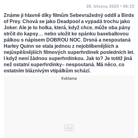
28. března 2020 • 06:15
Známe ji hlavně díky filmům Sebevražedný oddíl a Birds
of Prey. Chová se jako Deadpool a vypadá trochu jako
Joker. Ale je to holka, která, když chce, může oba pány
strčit do kapsy… nebo uložit ke spánku baseballovou
pálkou s nápisem DOBROU NOC. Drsná a nespoutaná
Harley Quinn se stala jednou z nejoblíbenějších a
nejúspěšnějších filmových superhrdinek posledních let.
I když není žádnou superhrdinkou. Jak to? Je totitž jiná
než ostatní superhrdinky– nespoutaná. Má něco, co
ostatním bláznivým vtipálkům schází.