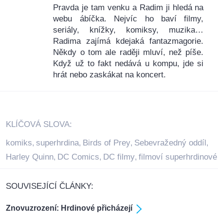
Pravda je tam venku a Radim ji hledá na
webu ábíčka. Nejvíc ho baví filmy,
seriály, knížky, komiksy, muzika…
Radima zajímá kdejaká fantazmagorie.
Někdy o tom ale raději mluví, než píše.
Když už to fakt nedává u kompu, jde si
hrát nebo zaskákat na koncert.
KLÍČOVÁ SLOVA:
komiks
superhrdina
Birds of Prey
Sebevražedný oddíl
,
,
,
,
Harley Quinn
DC Comics
DC filmy
filmoví superhrdinové
,
,
,
SOUVISEJÍCÍ ČLÁNKY:
Znovuzrození: Hrdinové přicházejí