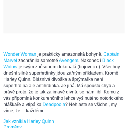
Wonder Woman
je prakticky amazonská bohyně.
Captain
Marvel
zachránila samotné
Avengers
. Nakonec i
Black
Widow
je svým způsobem dokonalá (bojovnice). Všechny
dnešní silné superhrdinky jdou zářným příkladem. Kromě
Harley Quinn. Bláznivá divoška a šprýmařka není
superhrdina ale antihrdinka. Je jiná. Má spoustu chyb a
právě proto, že je tak zajímavě divná, se nám líbí. Komu z
vás připomíná konkurenčního lehce vyšinutého notorického
hláškaře a vtipálka
Deadpoola
? Nehlaste se všichni, my
víme, že… každému.
Jak vznikla Harley Quinn
Proměny