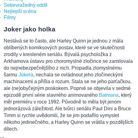
Sebevražedný oddíl
Nejlepší scéna
Filmy
Joker jako holka
Nestává se to často, ale Harley Quinn je jednou z mála
oblíbených komiksových postav, které se ve skutečnosti
zrodily v kresleném seriálu. Bývalá psycholožka z
Arkhamova ústavu pro choromyslné zločince se zamilovala
do nejnebezpečnějšího z nich. Propadla zlomyslnému
šarmu
Jokera
, nechala se ovládnout jeho zločineckými
machinacemi a přišla o rozum. Stala se ne jeho parťačkou,
ale (ne)obyčejným poskokem. Poprvé se objevila v sedmé
epizodě první série slavného animovaného
Batmana
, který
měl premiéru v roce 1992. Původně to měla být jenom
jednorázová záležitost. Ale tvůrci seriálu Paul Dini a Bruce
Timm si rychle uvědomili, že se jim podařilo vymyslet
někoho jedinečného, a Harley Quinn se vrátila v pozdějších
dílech.