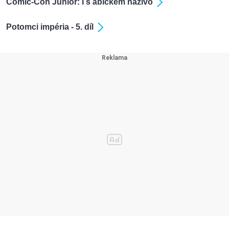
Comic-Con Junior: I s ábíčkem naživo
Potomci impéria - 5. díl