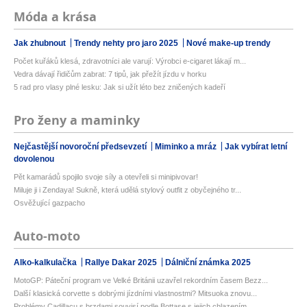
Móda a krása
Jak zhubnout
Trendy nehty pro jaro 2025
Nové make-up trendy
Počet kuřáků klesá, zdravotníci ale varují: Výrobci e-cigaret lákají m...
Vedra dávají řidičům zabrat: 7 tipů, jak přežít jízdu v horku
5 rad pro vlasy plné lesku: Jak si užít léto bez zničených kadeří
Pro ženy a maminky
Nejčastější novoroční předsevzetí
Miminko a mráz
Jak vybírat letní
dovolenou
Pět kamarádů spojilo svoje síly a otevřeli si minipivovar!
Miluje ji i Zendaya! Sukně, která udělá stylový outfit z obyčejného tr...
Osvěžující gazpacho
Auto-moto
Alko-kalkulačka
Rallye Dakar 2025
Dálniční známka 2025
MotoGP: Páteční program ve Velké Británii uzavřel rekordním časem Bezz...
Další klasická corvette s dobrými jízdními vlastnostmi? Mitsuoka znovu...
Problémy Cadillacu s brzdami souvisí podle Bottase s jejich chlazením