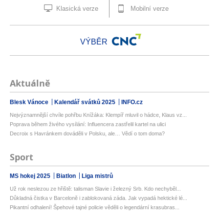
Klasická verze
Mobilní verze
VÝBĚR
Aktuálně
Blesk Vánoce
Kalendář svátků 2025
INFO.cz
Nejvýznamnější chvíle pohřbu Knížáka: Klempíř mluvil o hádce, Klaus vz...
Poprava během živého vysílání: Influencera zastřelil kartel na ulici
Decroix s Havránkem dováděli v Polsku, ale… Vědí o tom doma?
Sport
MS hokej 2025
Biatlon
Liga mistrů
Už rok neslezou ze hřiště: talisman Slavie i železný Srb. Kdo nechyběl...
Důkladná čistka v Barceloně i zablokovaná záda. Jak vypadá hektické lé...
Pikantní odhalení! Špehové tajné policie věděli o legendární krasubras...