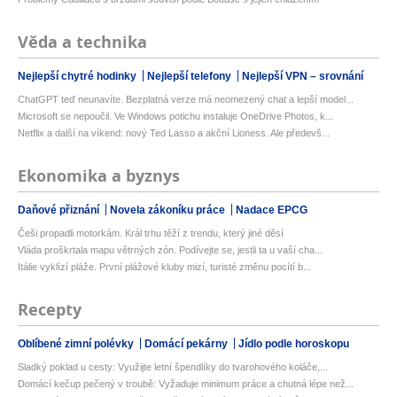
Věda a technika
Nejlepší chytré hodinky
Nejlepší telefony
Nejlepší VPN – srovnání
ChatGPT teď neunavíte. Bezplatná verze má neomezený chat a lepší model...
Microsoft se nepoučil. Ve Windows potichu instaluje OneDrive Photos, k...
Netflix a další na víkend: nový Ted Lasso a akční Lioness. Ale předevš...
Ekonomika a byznys
Daňové přiznání
Novela zákoníku práce
Nadace EPCG
Češi propadli motorkám. Král trhu těží z trendu, který jiné děsí
Vláda proškrtala mapu větrných zón. Podívejte se, jestli ta u vaší cha...
Itálie vyklízí pláže. První plážové kluby mizí, turisté změnu pocítí b...
Recepty
Oblíbené zimní polévky
Domácí pekárny
Jídlo podle horoskopu
Sladký poklad u cesty: Využijte letní špendlíky do tvarohového koláče,...
Domácí kečup pečený v troubě: Vyžaduje minimum práce a chutná lépe než...