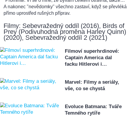
"Promiňte. Ví se o mně, že bývám celkem otravná, takže…"
A nakonec "nevědomky" všechno zastaví, když se převléká
přímo uprostřed rušných příprav.
Filmy: Sebevražedný oddíl (2016), Birds of
Prey (Podivuhodná proměna Harley Quinn)
(2020), Sebevražedný oddíl 2 (2021)
Filmoví superhrdinové:
Captain America dal
facku Hitlerovi i…
Marvel: Filmy a seriály,
vše, co se chystá
Evoluce Batmana: Tváře
Temného rytíře