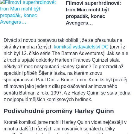
Filmoví superhrdinové:
Iron Man mohl být
propadák, konec
Avengers…
Diváci si novou postavou tak oblíbili, že se přesunula na
stránky mnoha různých
komiksů vydavatelství DC
(první z
nich byl 12. číslo série The Batman Adventures). Jak se ale
z trochu upjaté doktorky Harleen Frances Quinzel stala
někdy až moc nespoutaná Harley Quinn? To prozradil až
speciální příběh Šílená láska, na kterém znovu
spolupracovali Paul Dini a Bruce Timm. Komiks byl později
zfilmován jako jeden z dílů pokračování animovaného
seriálu Batman z roku 1997. A z Harley Quinn se stala jedna
z nejpopulárnějších komiksových hrdinek.
Podivuhodné proměny Harley Quinn
Kromě komiksů jsme mohli Harley Quinn vídat nejčastěji v
mnoha dalších různých animovaných seriálech. Díky