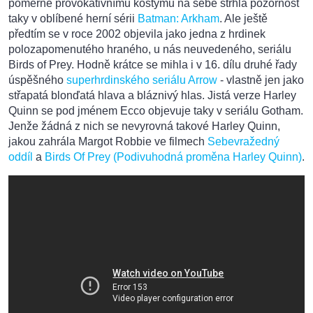
poměrně provokativnímu kostýmu na sebe strhla pozornost
taky v oblíbené herní sérii
Batman: Arkham
. Ale ještě
předtím se v roce 2002 objevila jako jedna z hrdinek
polozapomenutého hraného, u nás neuvedeného, seriálu
Birds of Prey. Hodně krátce se mihla i v 16. dílu druhé řady
úspěšného
superhrdinského seriálu Arrow
- vlastně jen jako
střapatá blonďatá hlava a bláznivý hlas. Jistá verze Harley
Quinn se pod jménem Ecco objevuje taky v seriálu Gotham.
Jenže žádná z nich se nevyrovná takové Harley Quinn,
jakou zahrála Margot Robbie ve filmech
Sebevražedný
oddíl
a
Birds Of Prey (Podivuhodná proměna Harley Quinn)
.