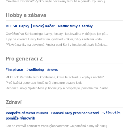
Cuketová zmrzlina? Vyzkoušejte nečekaný letní hit a geniální způsob, j...
Hobby a zábava
BLESK Tlapky
Divoký kačer
Netflix filmy a seriály
Osvěžení ve Schladmingu: Lamy, ferraty i koulovačka v létě jsou jen pá...
Tipy na víkend: Harry Potter na výstavě! Folklor, bitvy i setkání vodn...
Přibývá paniky na dovolené: Vnuka paní Soni v hotelu poštípaly štěnice...
Pro generaci Z
#inspirace
#wellbeing
#news
RECEPT: Perfektní letní kombinace, které tě zchladí, i kdybys nechtěl*...
Proč každá generace hledá svůj signature beauty look
Recenze: nový Spider-Man je hodně jiný a dospělejší, pomáhá mu i Sadie...
Zdraví
Podpořte dětskou imunitu
Babské rady proti nachlazení
S čím vším
pomůže rýmovník
Jak se zdravě zchladit v tropických vedrech: Co pomáhá a kdy už riskuj...