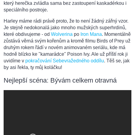
který herečka zvládla sama bez zastoupení kaskadérkou i
speciálního postroje.
Harley máme rádi právě proto, že to není žádný zářný vzor.
Je stejně nedokonalá jako mnoho mužských superhrdinů,
které obdivujeme - od
Wolverina
po
Iron Mana
. Momentálně
zůstává věrná svým kořenům a kromě filmu Birds of Prey už
druhým rokem řádí v novém animovaném seriálu, kde má
hodně blízko ke "kamarádce" Poison Ivy. Ale už příští rok ji
uvidíme v
pokračování Sebevražedného oddílu
. Těš se, jak
by asi řekla, ty můj koláčku!
Nejlepší scéna: Bývám celkem otravná