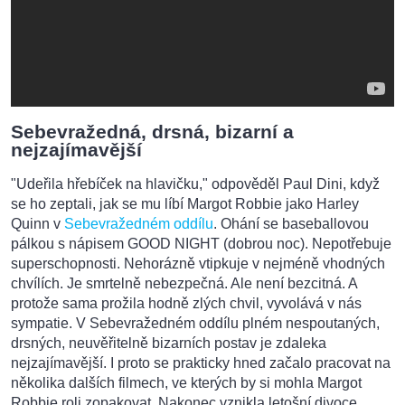
Sebevražedná, drsná, bizarní a
nejzajímavější
"Udeřila hřebíček na hlavičku," odpověděl Paul Dini, když
se ho zeptali, jak se mu líbí Margot Robbie jako Harley
Quinn v
Sebevražedném oddílu
. Ohání se baseballovou
pálkou s nápisem GOOD NIGHT (dobrou noc). Nepotřebuje
superschopnosti. Nehorázně vtipkuje v nejméně vhodných
chvílích. Je smrtelně nebezpečná. Ale není bezcitná. A
protože sama prožila hodně zlých chvil, vyvolává v nás
sympatie. V Sebevražedném oddílu plném nespoutaných,
drsných, neuvěřitelně bizarních postav je zdaleka
nejzajímavější. I proto se prakticky hned začalo pracovat na
několika dalších filmech, ve kterých by si mohla Margot
Robbie roli zopakovat. Nakonec vznikla letošní divoce