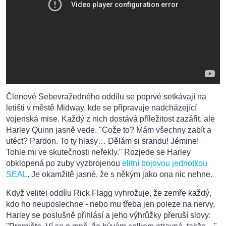
Členové Sebevražedného oddílu se poprvé setkávají na
letišti v městě Midway, kde se připravuje nadcházející
vojenská mise. Každý z nich dostává příležitost zazářit, ale
Harley Quinn jasně vede. "Cože to? Mám všechny zabít a
utéct? Pardon. To ty hlasy… Dělám si srandu! Jémine!
Tohle mi ve skutečnosti neřekly." Rozjede se Harley
obklopená po zuby vyzbrojenou
elitní bojovou jednotkou
SEAL
. Je okamžitě jasné, že s někým jako ona nic nehne.
Když velitel oddílu Rick Flagg vyhrožuje, že zemře každý,
kdo ho neuposlechne - nebo mu třeba jen poleze na nervy,
Harley se poslušně přihlásí a jeho výhrůžky přeruší slovy: