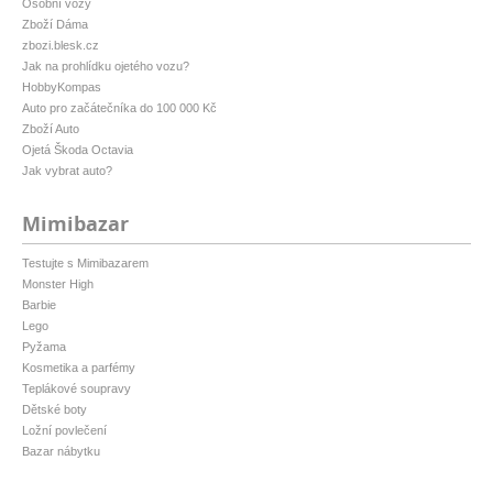
Osobní vozy
Zboží Dáma
zbozi.blesk.cz
Jak na prohlídku ojetého vozu?
HobbyKompas
Auto pro začátečníka do 100 000 Kč
Zboží Auto
Ojetá Škoda Octavia
Jak vybrat auto?
Mimibazar
Testujte s Mimibazarem
Monster High
Barbie
Lego
Pyžama
Kosmetika a parfémy
Teplákové soupravy
Dětské boty
Ložní povlečení
Bazar nábytku