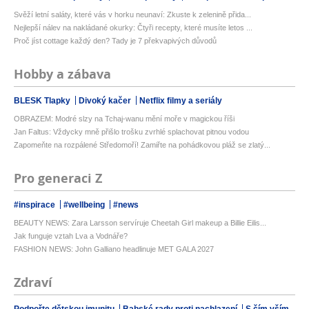
Svěží letní saláty, které vás v horku neunaví: Zkuste k zelenině přida...
Nejlepší nálev na nakládané okurky: Čtyři recepty, které musíte letos ...
Proč jíst cottage každý den? Tady je 7 překvapivých důvodů
Hobby a zábava
BLESK Tlapky
Divoký kačer
Netflix filmy a seriály
OBRAZEM: Modré slzy na Tchaj-wanu mění moře v magickou říši
Jan Faltus: Vždycky mně přišlo trošku zvrhlé splachovat pitnou vodou
Zapomeňte na rozpálené Středomoří! Zamiřte na pohádkovou pláž se zlatý...
Pro generaci Z
#inspirace
#wellbeing
#news
BEAUTY NEWS: Zara Larsson servíruje Cheetah Girl makeup a Billie Eilis...
Jak funguje vztah Lva a Vodnáře?
FASHION NEWS: John Galliano headlinuje MET GALA 2027
Zdraví
Podpořte dětskou imunitu
Babské rady proti nachlazení
S čím vším