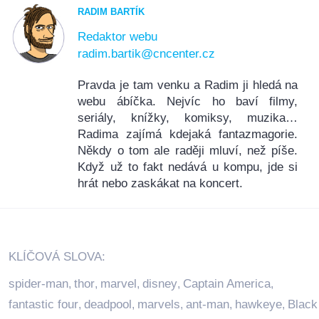
RADIM BARTÍK
Redaktor webu
radim.bartik@cncenter.cz
Pravda je tam venku a Radim ji hledá na
webu ábíčka. Nejvíc ho baví filmy,
seriály, knížky, komiksy, muzika…
Radima zajímá kdejaká fantazmagorie.
Někdy o tom ale raději mluví, než píše.
Když už to fakt nedává u kompu, jde si
hrát nebo zaskákat na koncert.
KLÍČOVÁ SLOVA:
spider-man
thor
marvel
disney
Captain America
,
,
,
,
,
fantastic four
deadpool
marvels
ant-man
hawkeye
Black
,
,
,
,
,