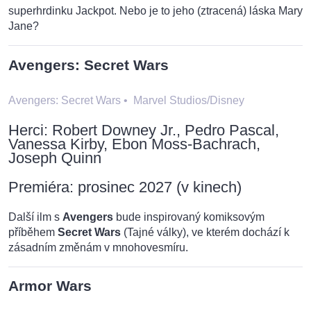
superhrdinku Jackpot. Nebo je to jeho (ztracená) láska Mary
Jane?
Avengers: Secret Wars
Avengers: Secret Wars
•
Marvel Studios/Disney
Herci: Robert Downey Jr., Pedro Pascal,
Vanessa Kirby, Ebon Moss-Bachrach,
Joseph Quinn
Premiéra: prosinec 2027 (v kinech)
Další ilm s
Avengers
bude inspirovaný komiksovým
příběhem
Secret Wars
(Tajné války), ve kterém dochází k
zásadním změnám v mnohovesmíru.
Armor Wars