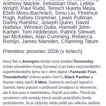
Anthony Mackie, Sebastian Stan, Letitia
Wright, Paul Rudd, Tenoch Huerta Mejía,
Ebon Moss-Bachrach, Simu Liu, Florence
Pugh, Kelsey Grammer, Lewis Pullman,
Danny Ramirez, Joseph Quinn, David
Harbour, Winston Duke, Hannah John-
Kamen, Tom Hiddleston, Patrick Stewart,
Ian McKellen, Alan Cumming, Rebecca
Romijn, James Marsden, Channing Tatum
Premiéra: prosinec 2026 (v kinech)
Nový film s
Avengers
dostal nový podtitul
Doomsday
(místo původního Kang Dynasty) a po boku nejznámějšího
superhrdinského týmu se v něm objeví i
Fantastic Four,
Thunderbolts*
(mínus jeden člen?),
Black Panther
a
Namor nebo starší
X-Meni
. Dokonce nechybí legrační
Gambit, který pobavil v podívané Deadpool & Wolverine,
ale ti dva jsou v nedohlednu. Aspoň prozatím. Těsně po
oznámení celé armády herců stuido podráždilo fandy
prohlášením, že je vždycky místo ještě pro někoho dalšího.