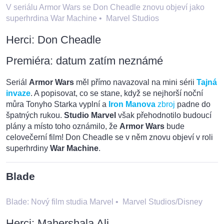
V seriálu Armor Wars se Don Cheadle znovu objeví jako
superhrdina War Machine
•
Marvel Studios
Herci: Don Cheadle
Premiéra: datum zatím neznámé
Seriál
Armor Wars
měl přímo navazoval na mini sérii
Tajná
invaze
. A popisovat, co se stane, když se nejhorší noční
můra Tonyho Starka vyplní a
Iron Manova
zbroj
padne do
špatných rukou.
Studio Marvel
však přehodnotilo budoucí
plány a místo toho oznámilo, že
Armor Wars
bude
celovečerní film! Don Cheadle se v něm znovu objeví v roli
superhrdiny
War Machine
.
Blade
Blade: Nový film studia Marvel
•
Marvel Studios/Disney
Herci: Mahershala Ali