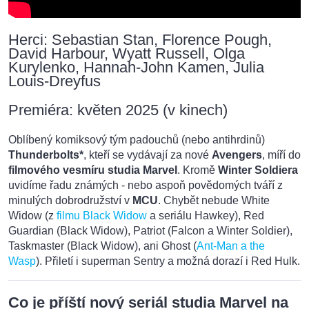
Herci: Sebastian Stan, Florence Pough,
David Harbour, Wyatt Russell, Olga
Kurylenko, Hannah-John Kamen, Julia
Louis-Dreyfus
Premiéra: květen 2025 (v kinech)
Oblíbený komiksový tým padouchů (nebo antihrdinů)
Thunderbolts*
, kteří se vydávají za nové
Avengers
, míří do
filmového vesmíru studia Marvel
. Kromě
Winter Soldiera
uvidíme řadu známých - nebo aspoň povědomých tváří z
minulých dobrodružství v
MCU
. Chybět nebude White
Widow (z
filmu Black Widow
a seriálu Hawkey), Red
Guardian (Black Widow), Patriot (Falcon a Winter Soldier),
Taskmaster (Black Widow), ani Ghost (
Ant-Man a the
Wasp
). Přiletí i superman Sentry a možná dorazí i Red Hulk.
Co je příští nový seriál studia Marvel na