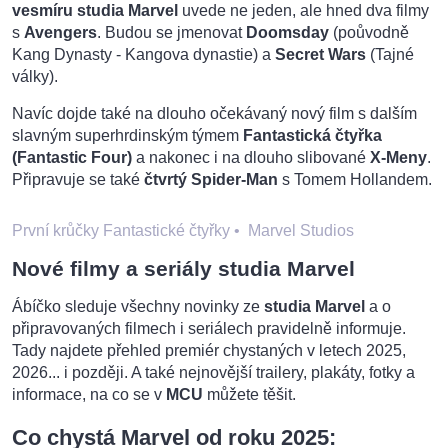
vesmíru studia Marvel
uvede ne jeden, ale hned dva filmy
s
Avengers
. Budou se jmenovat
Doomsday
(poůvodně
Kang Dynasty - Kangova dynastie) a
Secret Wars
(Tajné
války).
Navíc dojde také na dlouho očekávaný nový film s dalším
slavným superhrdinským týmem
Fantastická čtyřka
(Fantastic Four)
a nakonec i na dlouho slibované
X-Meny
.
Připravuje se také
čtvrtý Spider-Man
s Tomem Hollandem.
První krůčky Fantastické čtyřky
•
Marvel Studios
Nové filmy a seriály studia Marvel
Ábíčko sleduje všechny novinky ze
studia Marvel
a o
připravovaných filmech i seriálech pravidelně informuje.
Tady najdete přehled premiér chystaných v letech 2025,
2026... i později. A také nejnovější trailery, plakáty, fotky a
informace, na co se v
MCU
můžete těšit.
Co chystá Marvel od roku 2025: