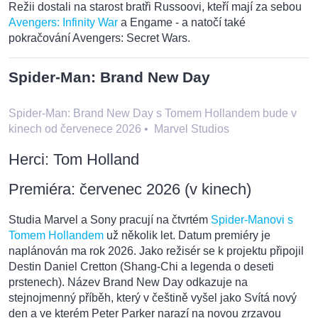
Režii dostali na starost bratři Russoovi, kteří mají za sebou
Avengers: Infinity War
a Engame - a natočí také
pokračování Avengers: Secret Wars.
Spider-Man: Brand New Day
Spider-Man: Brand New Day s Tomem Hollandem bude v
kinech od červenece 2026
•
Marvel Studios
Herci: Tom Holland
Premiéra: červenec 2026 (v kinech)
Studia Marvel a Sony pracují na čtvrtém
Spider-Manovi s
Tomem Hollandem
už několik let. Datum premiéry je
naplánován ma rok 2026. Jako režisér se k projektu připojil
Destin Daniel Cretton (Shang-Chi a legenda o deseti
prstenech). Název Brand New Day odkazuje na
stejnojmenný příběh, který v češtině vyšel jako Svítá nový
den a ve kterém Peter Parker narazí na novou zrzavou