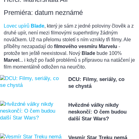
Premiéra: datum neznámé
Lovec upírů
Blade
, který je sám z jedné poloviny člověk a z
druhé upír, není mezi filmovými superhrdiny žádným
nováčkem. Už na přelomu století s ním vznikly tři filmy. Ale
příběhy nezapadají do
filmového vesmíru Marvelu
-
protože ten ještě neexistoval. Nový
Blade
bude 100%
Marvel
... i když po řadě problémů s přípravou na natáčení je
film momentálně odložen na neurčito.
DCU: Filmy, seriály, co
se chystá
Hvězdné války nikdy
neskončí: O čem budou
další Star Wars?
Vesmír Star Treku nemá