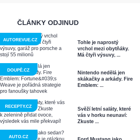
ČLÁNKY ODJINUD
AUTOREVUE.CZ
Tohle je naprostý
vrchol mezi obytňáky.
Má čtyři výsuvy, ...
DOUPĚ.CZ
Nintendo nedělá jen
skákačky a arkády. Fire
Emblem: ...
RECEPTY.CZ
Svěží letní saláty, které
vás v horku neunaví:
Zkuste ...
AUTO.CZ
Ford Mustang jako