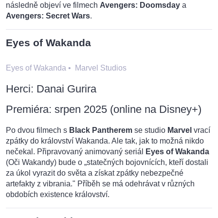
následně objeví ve filmech
Avengers: Doomsday
a
Avengers: Secret Wars
.
Eyes of Wakanda
Eyes of Wakanda
•
Marvel Studios
Herci: Danai Gurira
Premiéra: srpen 2025 (online na Disney+)
Po dvou filmech s
Black Pantherem
se studio
Marvel
vrací
zpátky do království Wakanda. Ale tak, jak to možná nikdo
nečekal. Připravovaný animovaný seriál
Eyes of Wakanda
(Oči Wakandy) bude o „statečných bojovnících, kteří dostali
za úkol vyrazit do světa a získat zpátky nebezpečné
artefakty z vibrania." Příběh se má odehrávat v různých
obdobích existence království.