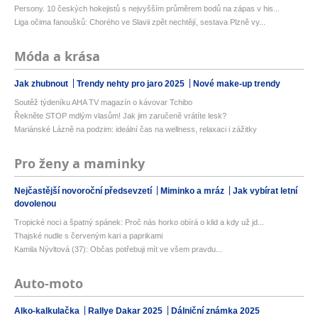
Persony. 10 českých hokejistů s nejvyšším průměrem bodů na zápas v his...
Liga očima fanoušků: Chorého ve Slavii zpět nechtějí, sestava Plzně vy...
Móda a krása
Jak zhubnout
Trendy nehty pro jaro 2025
Nové make-up trendy
Soutěž týdeníku AHA TV magazín o kávovar Tchibo
Řekněte STOP mdlým vlasům! Jak jim zaručeně vrátíte lesk?
Mariánské Lázně na podzim: ideální čas na wellness, relaxaci i zážitky
Pro ženy a maminky
Nejčastější novoroční předsevzetí
Miminko a mráz
Jak vybírat letní
dovolenou
Tropické noci a špatný spánek: Proč nás horko obírá o klid a kdy už jd...
Thajské nudle s červeným kari a paprikami
Kamila Nývltová (37): Občas potřebuji mít ve všem pravdu...
Auto-moto
Alko-kalkulačka
Rallye Dakar 2025
Dálniční známka 2025