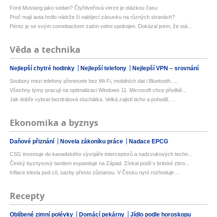
Ford Mustang jako sedan? Čtyřdveřová verze je otázkou času
Proč mají auta hrdlo nádrže či nabíjecí zásuvku na různých stranách?
Pérez je se svým comebackem zatím velmi spokojen. Dokázal jsem, že stá...
Věda a technika
Nejlepší chytré hodinky
Nejlepší telefony
Nejlepší VPN – srovnání
Soubory mezi telefony přenesete bez Wi-Fi, mobilních dat i Bluetooth. ...
Všechny týmy pracují na optimalizaci Windows 11. Microsoft chce předbě...
Jak dobře vybrat bezdrátová sluchátka. Velká zajistí ticho a pohodlí, ...
Ekonomika a byznys
Daňové přiznání
Novela zákoníku práce
Nadace EPCG
CSG investuje do kanadského vývojáře interceptorů a nadzvukových techn...
Český byznysový tandem expanduje na Západ. Získal podíl v britské zbro...
Inflace klesla pod cíl, sazby přesto zůstanou. V Česku nyní rozhoduje ...
Recepty
Oblíbené zimní polévky
Domácí pekárny
Jídlo podle horoskopu