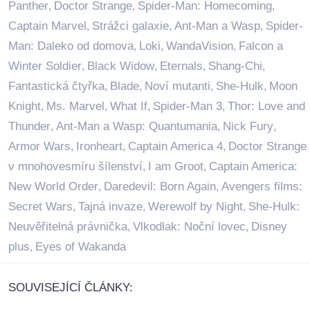
Panther
Doctor Strange
Spider-Man: Homecoming
,
,
,
Captain Marvel
Strážci galaxie
Ant-Man a Wasp
Spider-
,
,
,
Man: Daleko od domova
Loki
WandaVision
Falcon a
,
,
,
Winter Soldier
Black Widow
Eternals
Shang-Chi
,
,
,
,
Fantastická čtyřka
Blade
Noví mutanti
She-Hulk
Moon
,
,
,
,
Knight
Ms. Marvel
What If
Spider-Man 3
Thor: Love and
,
,
,
,
Thunder
Ant-Man a Wasp: Quantumania
Nick Fury
,
,
,
Armor Wars
Ironheart
Captain America 4
Doctor Strange
,
,
,
v mnohovesmíru šílenství
I am Groot
Captain America:
,
,
New World Order
Daredevil: Born Again
Avengers films:
,
,
Secret Wars
Tajná invaze
Werewolf by Night
She-Hulk:
,
,
,
Neuvěřitelná právnička
Vlkodlak: Noční lovec
Disney
,
,
plus
Eyes of Wakanda
,
SOUVISEJÍCÍ ČLÁNKY: