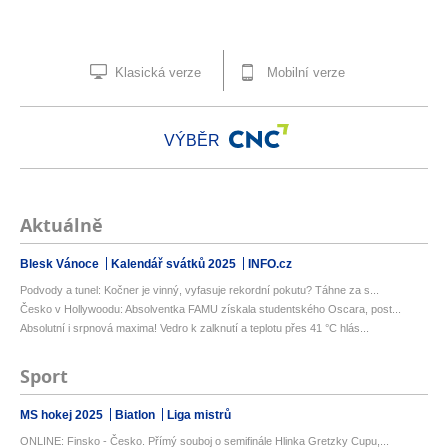
Klasická verze
Mobilní verze
VÝBĚR
Aktuálně
Blesk Vánoce
Kalendář svátků 2025
INFO.cz
Podvody a tunel: Kočner je vinný, vyfasuje rekordní pokutu? Táhne za s...
Česko v Hollywoodu: Absolventka FAMU získala studentského Oscara, post...
Absolutní i srpnová maxima! Vedro k zalknutí a teplotu přes 41 °C hlás...
Sport
MS hokej 2025
Biatlon
Liga mistrů
ONLINE: Finsko - Česko. Přímý souboj o semifinále Hlinka Gretzky Cupu,...