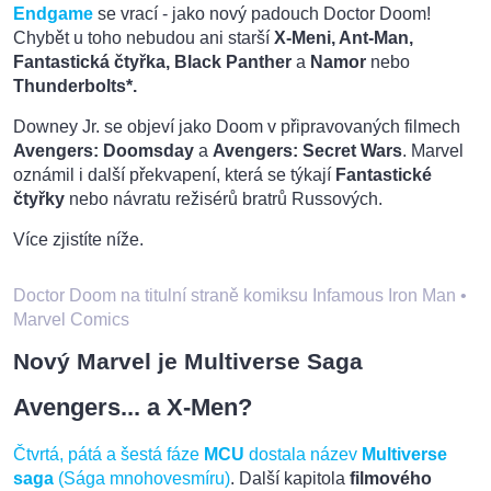
Endgame
se vrací - jako nový padouch Doctor Doom!
Chybět u toho nebudou ani starší
X-Meni, Ant-Man,
Fantastická čtyřka, Black Panther
a
Namor
nebo
Thunderbolts*.
Downey Jr. se objeví jako Doom v připravovaných filmech
Avengers: Doomsday
a
Avengers: Secret Wars
. Marvel
oznámil i další překvapení, která se týkají
Fantastické
čtyřky
nebo návratu režisérů bratrů Russových.
Více zjistíte níže.
Doctor Doom na titulní straně komiksu Infamous Iron Man
•
Marvel Comics
Nový Marvel je Multiverse Saga
Avengers... a X-Men?
Čtvrtá, pátá a šestá fáze
MCU
dostala název
Multiverse
saga
(Sága mnohovesmíru)
. Další kapitola
filmového