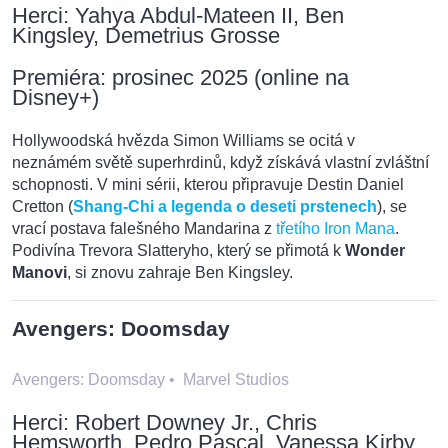
Herci: Yahya Abdul-Mateen II, Ben
Kingsley, Demetrius Grosse
Premiéra: prosinec 2025 (online na
Disney+)
Hollywoodská hvězda Simon Williams se ocitá v
neznámém světě superhrdinů, když získává vlastní zvláštní
schopnosti. V mini sérii, kterou připravuje Destin Daniel
Cretton (
Shang-Chi a legenda o deseti prstenech
), se
vrací postava falešného Mandarina z
třetího Iron Mana
.
Podivína Trevora Slatteryho, který se přimotá k
Wonder
Manovi
, si znovu zahraje Ben Kingsley.
Avengers: Doomsday
Avengers: Doomsday
•
Marvel Studios
Herci: Robert Downey Jr., Chris
Hemsworth, Pedro Pascal, Vanessa Kirby,