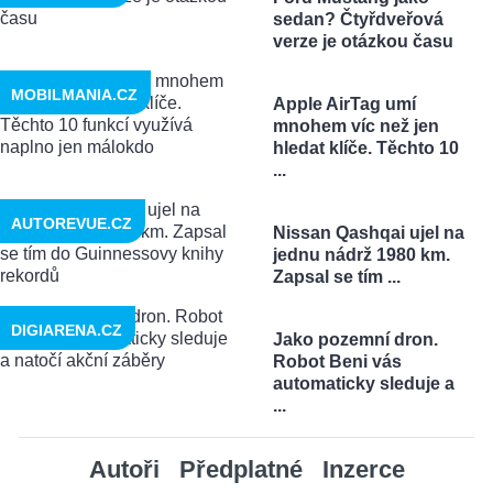
sedan? Čtyřdveřová
verze je otázkou času
MOBILMANIA.CZ
Apple AirTag umí
mnohem víc než jen
hledat klíče. Těchto 10
...
AUTOREVUE.CZ
Nissan Qashqai ujel na
jednu nádrž 1980 km.
Zapsal se tím ...
DIGIARENA.CZ
Jako pozemní dron.
Robot Beni vás
automaticky sleduje a
...
Autoři
Předplatné
Inzerce