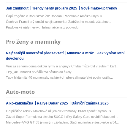
Jak zhubnout
Trendy nehty pro jaro 2025
Nové make-up trendy
Čapí tragédie v Bohuslavicích: Bohdan, Radovan a Amálka uhynuli
Čech ve Francii prý umlátil svoji partnerku: Zadržet ho musela zásahov...
Pawlowské ujely nervy: Halina nařčena z podvodu!
Pro ženy a maminky
Nejčastější novoroční předsevzetí
Miminko a mráz
Jak vybírat letní
dovolenou
Vracejí se vám doma dokola rýmy a angíny? Chyba může být v zubním kart...
Tipy, jak usnadnit prvňáčkovi nástup do školy
Tady hlídám já! 40 momentek, na kterých převzali mateřské povinnosti k...
Auto-moto
Alko-kalkulačka
Rallye Dakar 2025
Dálniční známka 2025
Od příštího roku v Mnichově už jen elektromobily. BMW spouští výrobu s...
Závod Super Formule na okruhu SUGO i díky Safety Caru ovládl Fukuzumi....
Mercedes-AMG GT 53 je novým základem. Stačí mu imitace šestiválce a 54...