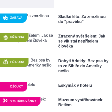
Sladké léto: Za zmrzlinou
ZÁBAVA
do "pravěku"
Ztracený svět šelem: Jak
PŘÍRODA
se vlk stal nepřítelem
člověka
Dobytí Arktidy: Bez psa by
PŘÍRODA
to ze Sibiře do Ameriky
nešlo
Eskymák v hotelu
DŽOUKY
Muzeum vystřihovánek:
VYSTŘIHOVÁNKY
Betlém