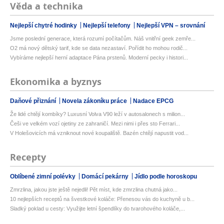
Věda a technika
Nejlepší chytré hodinky
Nejlepší telefony
Nejlepší VPN – srovnání
Jsme poslední generace, která rozumí počítačům. Náš vnitřní geek zemře...
O2 má nový dětský tarif, kde se data nezastaví. Pořídit ho mohou rodič...
Vybíráme nejlepší herní adaptace Pána prstenů. Moderní pecky i histori...
Ekonomika a byznys
Daňové přiznání
Novela zákoníku práce
Nadace EPCG
Že lidé chtějí kombíky? Luxusní Volva V90 leží v autosalonech s milion...
Češi ve velkém vozí ojetiny ze zahraničí. Mezi nimi i přes sto Ferrari...
V Holešovicích má vzniknout nové koupaliště. Bazén chtějí napustit vod...
Recepty
Oblíbené zimní polévky
Domácí pekárny
Jídlo podle horoskopu
Zmrzlina, jakou jste ještě nejedli! Pět míst, kde zmrzlina chutná jako...
10 nejlepších receptů na švestkové koláče: Přenesou vás do kuchyně u b...
Sladký poklad u cesty: Využijte letní špendlíky do tvarohového koláče,...