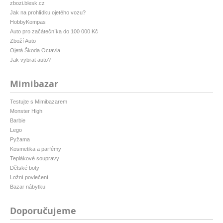
zbozi.blesk.cz
Jak na prohlídku ojetého vozu?
HobbyKompas
Auto pro začátečníka do 100 000 Kč
Zboží Auto
Ojetá Škoda Octavia
Jak vybrat auto?
Mimibazar
Testujte s Mimibazarem
Monster High
Barbie
Lego
Pyžama
Kosmetika a parfémy
Teplákové soupravy
Dětské boty
Ložní povlečení
Bazar nábytku
Doporučujeme