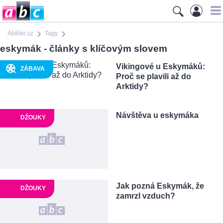
Ábíčko.cz
Tagy
eskymák - články s klíčovým slovem
Vikingové u Eskymáků:
ZÁBAVA
Proč se plavili až do
Arktidy?
Návštěva u eskymáka
DŽOUKY
Jak pozná Eskymák, že
DŽOUKY
zamrzl vzduch?