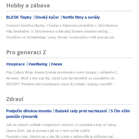
Hobby a zábava
BLESK Tlapky
Divoký kačer
Netflix filmy a seriály
Cestovní horečka šlechty: Chuďas z Klatovska otrokářem v Jižní Americe
Filip Vondrášek: V Jižní Americe si lidé plují životem mnohem lehčeji,...
Osvěžení ve Schladmingu: Lamy, ferraty i koulovačka v létě jsou jen pá...
Pro generaci Z
#inspirace
#wellbeing
#news
Pop Culture Wrap: Ariana Grande promluvila o svém ústupu z veřejného ž...
Alt news: MGK v tom zas lítá, Jared Leto byl obviněný ze sexuálního ob...
RECEPT: Perfektní letní kombinace, které tě zchladí, i kdybys nechtěl*...
Zdraví
Podpořte dětskou imunitu
Babské rady proti nachlazení
S čím vším
pomůže rýmovník
Jak se zdravě zchladit v tropických vedrech: Co pomáhá a kdy už riskuj...
Úpal a úžeh: Jak je poznat a jak se z nich rychle vyléčit
Parazité v nás: Kterým se u nás líbí a kde v našem těle je můžeme nají...