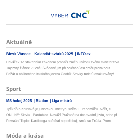
VÝBĚR
Aktuálně
Blesk Vánoce
Kalendář svátků 2025
INFO.cz
Havlíček se stavebním zákonem protlačil změnu názvu svého ministerstva...
Tajemný žlábek v Brně: Švédové jím při obléhání asi chtěli proniknout ...
Požár u oblíbeného italského jezera Čechů: Stovky turistů evakuovány!
Sport
MS hokej 2025
Biatlon
Liga mistrů
Tyčkařka Krutilová je juniorskou mistryní světa: Furt nemůžu uvěřit, c...
ONLINE: Slavia - Pardubice. Naváží Pražané na dosavadní jízdu, nebo př...
Povstání Teplic: Kardiologa naštěstí nepotřebuji, smál se Frťala. Prom...
Móda a krása