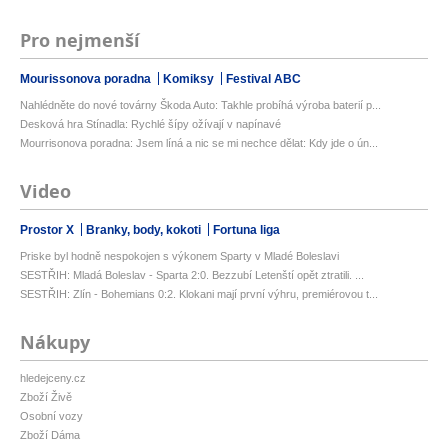
Pro nejmenší
Mourissonova poradna
Komiksy
Festival ABC
Nahlédněte do nové továrny Škoda Auto: Takhle probíhá výroba baterií p...
Desková hra Stínadla: Rychlé šípy ožívají v napínavé
Mourrisonova poradna: Jsem líná a nic se mi nechce dělat: Kdy jde o ún...
Video
Prostor X
Branky, body, kokoti
Fortuna liga
Priske byl hodně nespokojen s výkonem Sparty v Mladé Boleslavi
SESTŘIH: Mladá Boleslav - Sparta 2:0. Bezzubí Letenští opět ztratili. ...
SESTŘIH: Zlín - Bohemians 0:2. Klokani mají první výhru, premiérovou t...
Nákupy
hledejceny.cz
Zboží Živě
Osobní vozy
Zboží Dáma