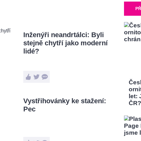
PŘ
Inženýři neandrtálci: Byli
stejně chytří jako moderní
lidé?
Čes
orni
let:
Vystřihovánky ke stažení:
ČR
Pec