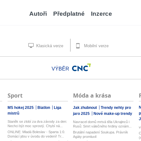
Autoři
Předplatné
Inzerce
Klasická verze
Mobilní verze
VÝBĚR
Sport
Móda a krása
N
MS hokej 2025
Biatlon
Liga
Jak zhubnout
Trendy nehty pro
mistrů
p
jaro 2025
Nové make-up trendy
J
Staněk se zlobí za dva závody za den:
Navracel domů mrtvá těla Ukrajinců i
Nechci být moc sprostý. Chybí ná...
Rusů: Smrt válečného hrdiny oznám...
v
ONLINE: Mladá Boleslav - Sparta 1:0.
Brutální napadení Soukupa. Právník
C
Domácí jdou v úvodu do vedení! Tr...
Agáty promluvil
(