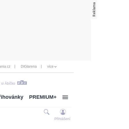
nia.cz
DIGIarena
více
 si Ábíčko
řihovánky
PREMIUM+
Přihlášení