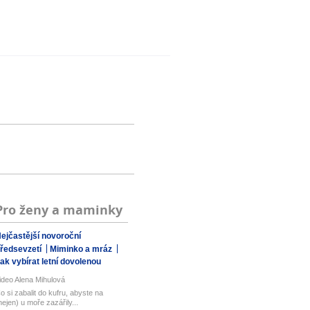
Pro ženy a maminky
ejčastější novoroční
ředsevzetí
Miminko a mráz
ak vybírat letní dovolenou
ideo Alena Mihulová
o si zabalit do kufru, abyste na
nejen) u moře zazářily...