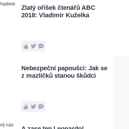
Zlatý oříšek čtenářů ABC
2018: Vladimír Kuželka
Nebezpeční papoušci: Jak se
z mazlíčků stanou škůdci
A zase ten Leonardo!