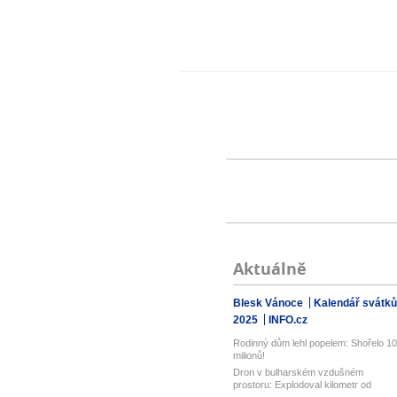
Aktuálně
Blesk Vánoce
Kalendář svátků
2025
INFO.cz
Rodinný dům lehl popelem: Shořelo 10
milionů!
Dron v bulharském vzdušném
prostoru: Explodoval kilometr od