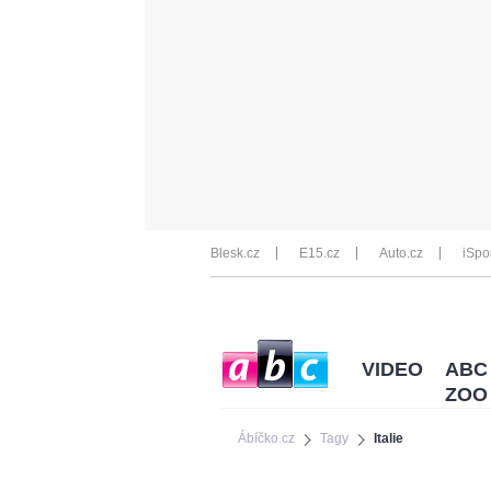
Blesk.cz
E15.cz
Auto.cz
iSpo
VIDEO
ABC
ZOO
Ábíčko.cz
Tagy
Italie