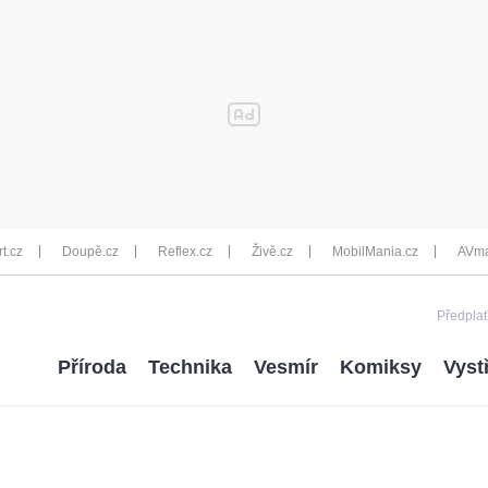
rt.cz
Doupě.cz
Reflex.cz
Živě.cz
MobilMania.cz
AVma
Předplať
Příroda
Technika
Vesmír
Komiksy
Vyst