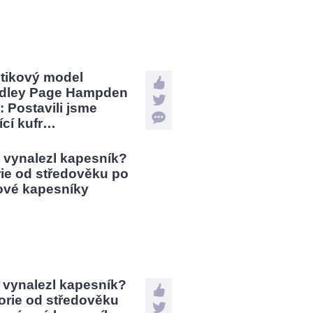
stikový model
dley Page Hampden
: Postavili jsme
jící kufr…
 vynalezl kapesník?
orie od středověku