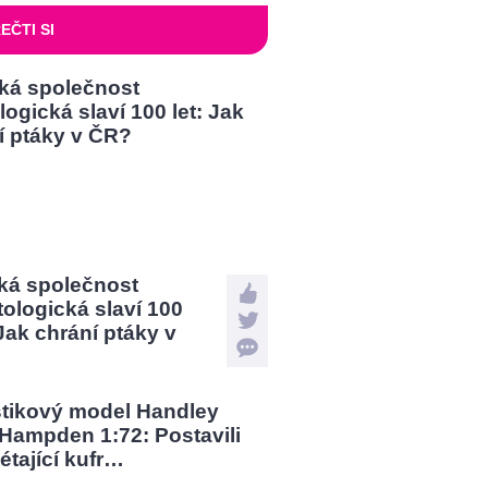
EČTI SI
ká společnost
tologická slaví 100
 Jak chrání ptáky v
?