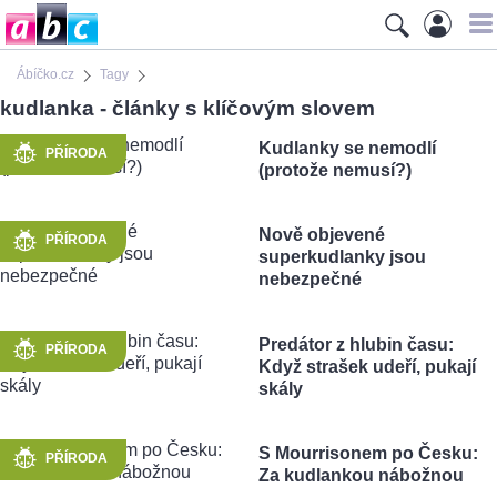
Ábíčko.cz
Tagy
kudlanka - články s klíčovým slovem
Kudlanky se nemodlí
PŘÍRODA
(protože nemusí?)
Nově objevené
PŘÍRODA
superkudlanky jsou
nebezpečné
Predátor z hlubin času:
PŘÍRODA
Když strašek udeří, pukají
skály
S Mourrisonem po Česku:
PŘÍRODA
Za kudlankou nábožnou