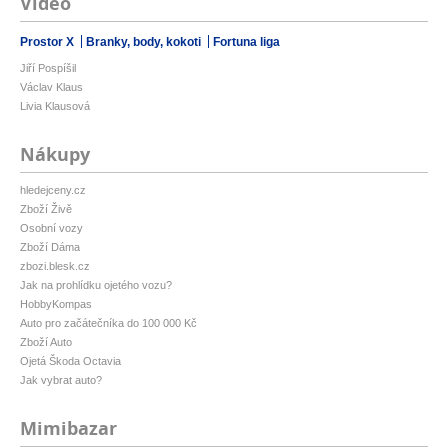
Video
Prostor X
Branky, body, kokoti
Fortuna liga
Jiří Pospíšil
Václav Klaus
Livia Klausová
Nákupy
hledejceny.cz
Zboží Živě
Osobní vozy
Zboží Dáma
zbozi.blesk.cz
Jak na prohlídku ojetého vozu?
HobbyKompas
Auto pro začátečníka do 100 000 Kč
Zboží Auto
Ojetá Škoda Octavia
Jak vybrat auto?
Mimibazar