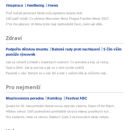
#inspirace
#wellbeing
#news
Proč každá generace hledá svůj signature beauty look
Září patří módě: Co přinese Mercedes-Benz Prague Fashion Week SS27
F*ck the glasses: AI Meta brýle mají zjednodušit život, zatím ale děla...
Zdraví
Podpořte dětskou imunitu
Babské rady proti nachlazení
S čím vším
pomůže rýmovník
Jak se zdravě zchladit v tropických vedrech: Co pomáhá a kdy už riskuj...
Úpal a úžeh: Jak je poznat a jak se z nich rychle vyléčit
Parazité v nás: Kterým se u nás líbí a kde v našem těle je můžeme nají...
Pro nejmenší
Mourissonova poradna
Komiksy
Festival ABC
Quake ke 30. narozeninám dostal novou epizodu zdarma. Dawn of the Mach...
Hřbitov velryb: Obří podmořské pohřebiště skrývá miliony pravěkých kyt...
Hry zadarmo, nebo se slevou: Baldur's Gate 3 na konzolích nikdy nebylo...