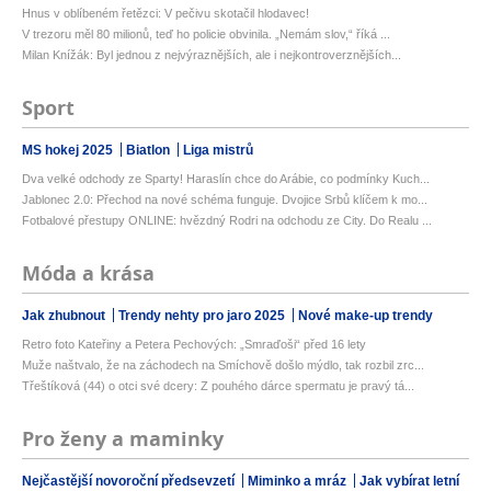
Hnus v oblíbeném řetězci: V pečivu skotačil hlodavec!
V trezoru měl 80 milionů, teď ho policie obvinila. „Nemám slov,“ říká ...
Milan Knížák: Byl jednou z nejvýraznějších, ale i nejkontroverznějších...
Sport
MS hokej 2025
Biatlon
Liga mistrů
Dva velké odchody ze Sparty! Haraslín chce do Arábie, co podmínky Kuch...
Jablonec 2.0: Přechod na nové schéma funguje. Dvojice Srbů klíčem k mo...
Fotbalové přestupy ONLINE: hvězdný Rodri na odchodu ze City. Do Realu ...
Móda a krása
Jak zhubnout
Trendy nehty pro jaro 2025
Nové make-up trendy
Retro foto Kateřiny a Petera Pechových: „Smraďoši“ před 16 lety
Muže naštvalo, že na záchodech na Smíchově došlo mýdlo, tak rozbil zrc...
Třeštíková (44) o otci své dcery: Z pouhého dárce spermatu je pravý tá...
Pro ženy a maminky
Nejčastější novoroční předsevzetí
Miminko a mráz
Jak vybírat letní