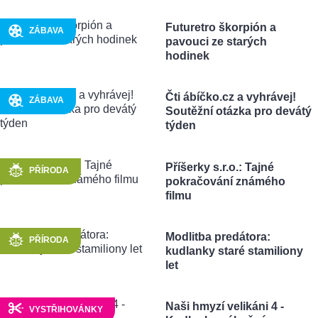
Futuretro škorpión a
ZÁBAVA
pavouci ze starých
hodinek
Čti ábíčko.cz a vyhrávej!
ZÁBAVA
Soutěžní otázka pro devátý
týden
Příšerky s.r.o.: Tajné
PŘÍRODA
pokračování známého
filmu
Modlitba predátora:
PŘÍRODA
kudlanky staré stamiliony
let
Naši hmyzí velikáni 4 -
VYSTŘIHOVÁNKY