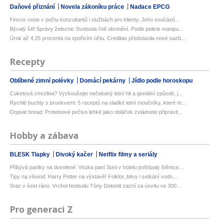
Daňové přiznání
Novela zákoníku práce
Nadace EPCG
Finvox roste v počtu konzultantů i službách pro klienty. Jeho součástí...
Bývalý šéf Správy železnic Svoboda čelí obvinění. Podle policie manipu...
Úrok až 4,25 procenta na spořicím účtu. Creditas představila nové sazb...
Recepty
Oblíbené zimní polévky
Domácí pekárny
Jídlo podle horoskopu
Cuketová zmrzlina? Vyzkoušejte nečekaný letní hit a geniální způsob, j...
Rychlé buchty s broskvemi: 5 receptů na sladké letní moučníky, které m...
Oopsie bread: Proteinové pečivo lehké jako obláček zvládnete připravit...
Hobby a zábava
BLESK Tlapky
Divoký kačer
Netflix filmy a seriály
Přibývá paniky na dovolené: Vnuka paní Soni v hotelu poštípaly štěnice...
Tipy na víkend: Harry Potter na výstavě! Folklor, bitvy i setkání vodn...
Sraz v šest ráno. Vrchol festivalu Tóny Dolomit zazní za úsvitu ve 300...
Pro generaci Z