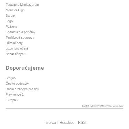
Testujte s Mimibazarem
Monster High
Barbie
Lego
Pyžama
Kosmetika a parfémy
Teplákové soupravy
Dětské boty
Ložní povlečení
Bazar nábytku
Doporučujeme
Starjob
České podcasty
Rádio a zábava pro děti
Frekvence 1
Evropa 2
patička vygenerovaná: 13:40:17 07.08.2026
Inzerce
Redakce
RSS