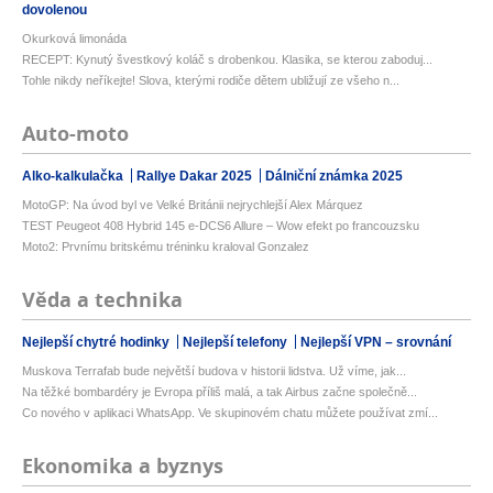
dovolenou
Okurková limonáda
RECEPT: Kynutý švestkový koláč s drobenkou. Klasika, se kterou zaboduj...
Tohle nikdy neříkejte! Slova, kterými rodiče dětem ubližují ze všeho n...
Auto-moto
Alko-kalkulačka
Rallye Dakar 2025
Dálniční známka 2025
MotoGP: Na úvod byl ve Velké Británii nejrychlejší Alex Márquez
TEST Peugeot 408 Hybrid 145 e-DCS6 Allure – Wow efekt po francouzsku
Moto2: Prvnímu britskému tréninku kraloval Gonzalez
Věda a technika
Nejlepší chytré hodinky
Nejlepší telefony
Nejlepší VPN – srovnání
Muskova Terrafab bude největší budova v historii lidstva. Už víme, jak...
Na těžké bombardéry je Evropa příliš malá, a tak Airbus začne společně...
Co nového v aplikaci WhatsApp. Ve skupinovém chatu můžete používat zmí...
Ekonomika a byznys