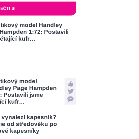
EČTI SI
stikový model
dley Page Hampden
: Postavili jsme
jící kufr…