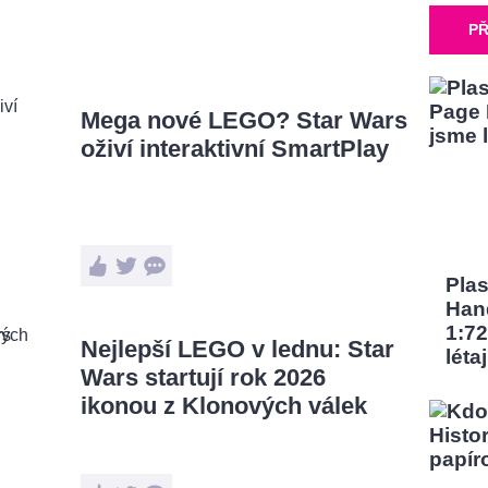
PŘ
Mega nové LEGO? Star Wars
oživí interaktivní SmartPlay
Pla
Han
1:72
Nejlepší LEGO v lednu: Star
léta
Wars startují rok 2026
ikonou z Klonových válek