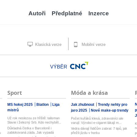
Autoři
Předplatné
Inzerce
Klasická verze
Mobilní verze
VÝBĚR
Sport
Móda a krása
N
MS hokej 2025
Biatlon
Liga
Jak zhubnout
Trendy nehty pro
mistrů
p
jaro 2025
Nové make-up trendy
J
Už rok neslezou ze hřiště: talisman
Počet kuřáků klesá, zdravotníci ale
Slavie i železný Srb. Kdo nechyběl...
varují: Výrobci e-cigaret lákají m...
K
n
Důkladná čistka v Barceloně i
Vedra dávají řidičům zabrat: 7 tipů, jak
zablokovaná záda. Jak vypadá
s
přežít jízdu v horku
P
hektické lé...