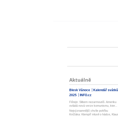
Aktuálně
Blesk Vánoce
Kalendář svátků
2025
INFO.cz
Fištejn: Slibem nezarmoutíš. Ameriku
ovládá nová verze komunismu, kter...
Nejvýznamnější chvíle pohřbu
Knížáka: Klempíř mluvil o hádce, Klau