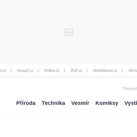
rt.cz
Doupě.cz
Reflex.cz
Živě.cz
MobilMania.cz
AVma
Předplať
Příroda
Technika
Vesmír
Komiksy
Vyst