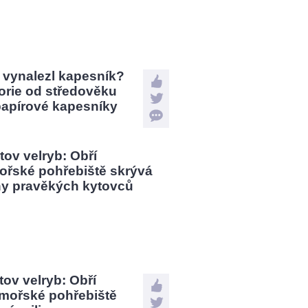
 vynalezl kapesník?
orie od středověku
papírové kapesníky
tov velryb: Obří
mořské pohřebiště