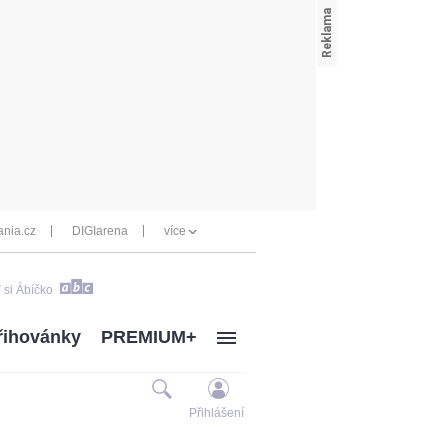
nia.cz
DIGIarena
více
 si Ábíčko
řihovánky
PREMIUM+
Přihlášení