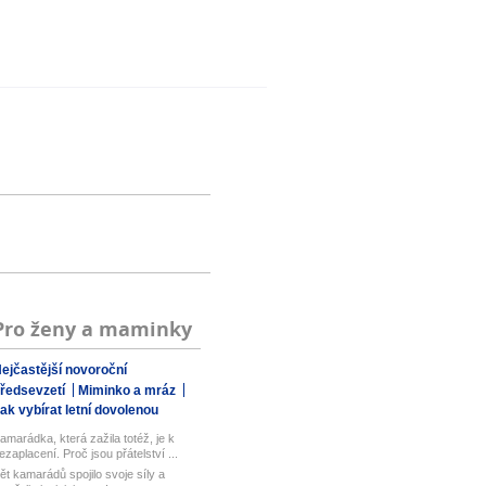
Pro ženy a maminky
ejčastější novoroční
ředsevzetí
Miminko a mráz
ak vybírat letní dovolenou
amarádka, která zažila totéž, je k
ezaplacení. Proč jsou přátelství ...
ět kamarádů spojilo svoje síly a