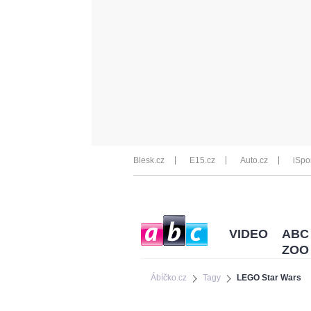
Blesk.cz
E15.cz
Auto.cz
iSpo
VIDEO
ABC
ZOO
Ábíčko.cz
Tagy
LEGO Star Wars