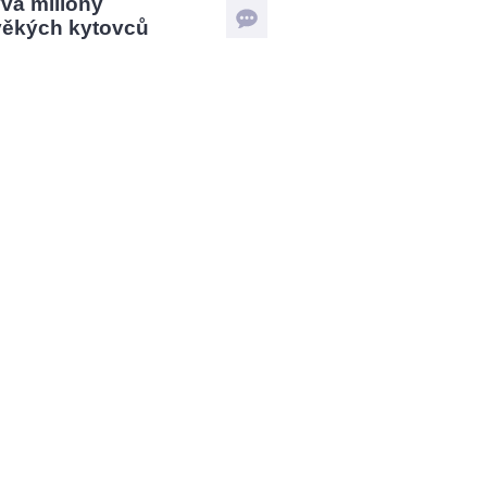
vá miliony
věkých kytovců