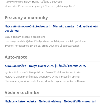
Pawlowské ujely nervy: Halina nařčena z podvodu!
Vlna veder: Proč víc umírají ženy? Není to o „slabším pohlaví“
Pro ženy a maminky
Nejčastější novoroční předsevzetí
Miminko a mráz
Jak vybírat letní
dovolenou
Salát s rajčaty, ořechy a dresinkem
Horoskop na další týden: Kdo by si měl pohlídat peníze a kdo potká sta...
Týdenní horoskop od 10. do 16. srpna 2026 pro všechna znamení
Auto-moto
Alko-kalkulačka
Rallye Dakar 2025
Dálniční známka 2025
Výhřev, čidla a stačí, říká průzkum. Pokročilá elektronika není priori...
MotoGP: Martin proměnil pole position ve výhru v britském sprintu
Câmara se vyjádřil ke spekulacím, které ho pojí se sedačkou u Haasu
Věda a technika
Nejlepší chytré hodinky
Nejlepší telefony
Nejlepší VPN – srovnání