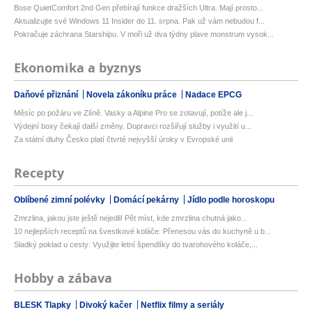
Bose QuietComfort 2nd Gen přebírají funkce dražších Ultra. Mají prosto...
Aktualizujte své Windows 11 Insider do 11. srpna. Pak už vám nebudou f...
Pokračuje záchrana Starshipu. V moři už dva týdny plave monstrum vysok...
Ekonomika a byznys
Daňové přiznání
Novela zákoníku práce
Nadace EPCG
Měsíc po požáru ve Zlíně. Vasky a Alpine Pro se zotavují, potíže ale j...
Výdejní boxy čekají další změny. Dopravci rozšiřují služby i využití u...
Za státní dluhy Česko platí čtvrté nejvyšší úroky v Evropské unii
Recepty
Oblíbené zimní polévky
Domácí pekárny
Jídlo podle horoskopu
Zmrzlina, jakou jste ještě nejedli! Pět míst, kde zmrzlina chutná jako...
10 nejlepších receptů na švestkové koláče: Přenesou vás do kuchyně u b...
Sladký poklad u cesty: Využijte letní špendlíky do tvarohového koláče,...
Hobby a zábava
BLESK Tlapky
Divoký kačer
Netflix filmy a seriály