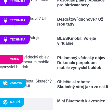
Pozorujte ptáky: Aplikace
TECHNIKA
pro birdwatchery
Bezdrátoví duchové? Už
TECHNIKA
jsou tady!
BLESKmobil: Volejte
TECHNIKA
virtuálně
Přelomový vědecký objev:
VIDEO
Dokonalé perpetuum
mobile vymyslel buldok
Oblečte si robota:
ZÁBAVA
Skutečný stroj jako ze sci-fi
Mini Bluetooth klavesnice
NABÍZÍ