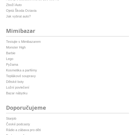
Zboží Auto
Ojetá Škoda Octavia
Jak vybrat auto?
Mimibazar
Testujte s Mimibazarem
Monster High
Barbie
Lego
Pyžama
Kosmetika a parfémy
Teplákové soupravy
Dětské boty
Ložní povlečení
Bazar nábytku
Doporučujeme
Starjob
České podcasty
Rádio a zábava pro děti