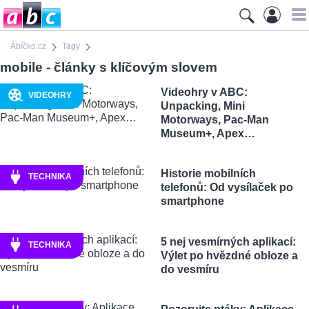
Ábíčko.cz
Tagy
mobile - články s klíčovým slovem
Videohry v ABC:
VIDEOHRY
Unpacking, Mini
Motorways, Pac-Man
Museum+, Apex…
Historie mobilních
TECHNIKA
telefonů: Od vysílaček po
smartphone
5 nej vesmírných aplikací:
TECHNIKA
Výlet po hvězdné obloze a
do vesmíru