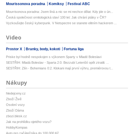
Mourissonova poradna
Komiksy
Festival ABC
Mourrisonova poradna: Jsem líná a nic se mi nechce dělat: Kdy jde o ún...
Česká společnost ornitologická slaví 100 let: Jak chrání ptáky v ČR?
Vyzkoušejte český kyberpunk. V Netspectre se stanete elitním hackerem ...
Video
Prostor X
Branky, body, kokoti
Fortuna liga
Priske byl hodně nespokojen s výkonem Sparty v Mladé Boleslavi
SESTŘIH: Mladá Boleslav - Sparta 2:0. Bezzubí Letenští opět ztratili. ...
SESTŘIH: Zlín - Bohemians 0:2. Klokani mají první výhru, premiérovou t...
Nákupy
hledejceny.cz
Zboží Živě
Osobní vozy
Zboží Dáma
zbozi.blesk.cz
Jak na prohlídku ojetého vozu?
HobbyKompas
Auto pro začátečníka do 100 000 Kč