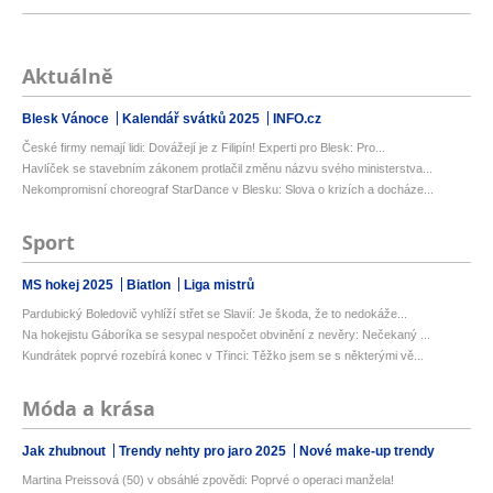
Aktuálně
Blesk Vánoce
Kalendář svátků 2025
INFO.cz
České firmy nemají lidi: Dovážejí je z Filipín! Experti pro Blesk: Pro...
Havlíček se stavebním zákonem protlačil změnu názvu svého ministerstva...
Nekompromisní choreograf StarDance v Blesku: Slova o krizích a docháze...
Sport
MS hokej 2025
Biatlon
Liga mistrů
Pardubický Boledovič vyhlíží střet se Slavií: Je škoda, že to nedokáže...
Na hokejistu Gáboríka se sesypal nespočet obvinění z nevěry: Nečekaný ...
Kundrátek poprvé rozebírá konec v Třinci: Těžko jsem se s některými vě...
Móda a krása
Jak zhubnout
Trendy nehty pro jaro 2025
Nové make-up trendy
Martina Preissová (50) v obsáhlé zpovědi: Poprvé o operaci manžela!