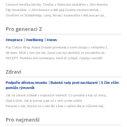
Cestovní horečka šlechty: Chuďas z Klatovska otrokářem v Jižní Americe
Filip Vondrášek: V Jižní Americe si lidé plují životem mnohem lehčeji,...
Osvěžení ve Schladmingu: Lamy, ferraty i koulovačka v létě jsou jen pá...
Pro generaci Z
#inspirace
#wellbeing
#news
Pop Culture Wrap: Ariana Grande promluvila o svém ústupu z veřejného ž...
Alt news: MGK v tom zas lítá, Jared Leto byl obviněný ze sexuálního ob...
RECEPT: Perfektní letní kombinace, které tě zchladí, i kdybys nechtěl*...
Zdraví
Podpořte dětskou imunitu
Babské rady proti nachlazení
S čím vším
pomůže rýmovník
Jak se zdravě zchladit v tropických vedrech: Co pomáhá a kdy už riskuj...
Úpal a úžeh: Jak je poznat a jak se z nich rychle vyléčit
Parazité v nás: Kterým se u nás líbí a kde v našem těle je můžeme nají...
Pro nejmenší