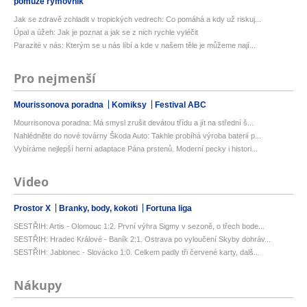
pomůže rýmovník
Jak se zdravě zchladit v tropických vedrech: Co pomáhá a kdy už riskuj...
Úpal a úžeh: Jak je poznat a jak se z nich rychle vyléčit
Parazité v nás: Kterým se u nás líbí a kde v našem těle je můžeme nají...
Pro nejmenší
Mourissonova poradna
Komiksy
Festival ABC
Mourrisonova poradna: Má smysl zrušit devátou třídu a jít na střední š...
Nahlédněte do nové továrny Škoda Auto: Takhle probíhá výroba baterií p...
Vybíráme nejlepší herní adaptace Pána prstenů. Moderní pecky i histori...
Video
Prostor X
Branky, body, kokoti
Fortuna liga
SESTŘIH: Artis - Olomouc 1:2. První výhra Sigmy v sezoně, o třech bode...
SESTŘIH: Hradec Králové - Baník 2:1. Ostrava po vyloučení Skyby dohráv...
SESTŘIH: Jablonec - Slovácko 1:0. Celkem padly tři červené karty, dalš...
Nákupy