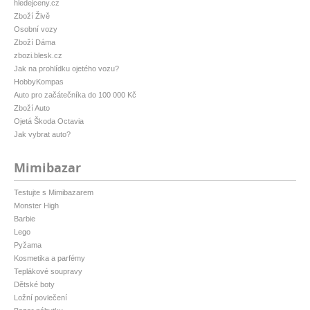
hledejceny.cz
Zboží Živě
Osobní vozy
Zboží Dáma
zbozi.blesk.cz
Jak na prohlídku ojetého vozu?
HobbyKompas
Auto pro začátečníka do 100 000 Kč
Zboží Auto
Ojetá Škoda Octavia
Jak vybrat auto?
Mimibazar
Testujte s Mimibazarem
Monster High
Barbie
Lego
Pyžama
Kosmetika a parfémy
Teplákové soupravy
Dětské boty
Ložní povlečení