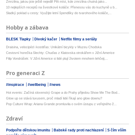
Zmrzlina, jakou jste ještě nejedli! Pět míst, kde zmrzlina chutná jako...
10 nejlepších receptů na švestkové koláče: Přenesou vás do kuchyně u b...
Sladký poklad u cesty: Využijte letní špendlíky do tvarohového koláče,...
Hobby a zábava
BLESK Tlapky
Divoký kačer
Netflix filmy a seriály
Draisina, velocipéd i kostitřas: Unikátní bicykly v Muzeu Chodska
Cestovní horečka šlechty: Chuďas z Klatovska otrokářem v Jižní Americe
Filip Vondrášek: V Jižní Americe si lidé plují životem mnohem lehčeji,...
Pro generaci Z
#inspirace
#wellbeing
#news
Hot events: Začíná slovenský Grape a do Prahy přijedou Show Me The Bod...
Glow up se stává luxusem, proč mladí lidé říkají ano glow downu?
Pop Culture Wrap: Ariana Grande promluvila o svém ústupu z veřejného ž...
Zdraví
Podpořte dětskou imunitu
Babské rady proti nachlazení
S čím vším