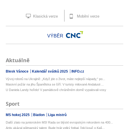
Klasická verze
Mobilní verze
VÝBĚR
Aktuálně
Blesk Vánoce
Kalendář svátků 2025
INFO.cz
Vývoj robotů na Ukrajině: „Když jde o život, máte nejlepší nápady,“ po...
Masivní požár na jihu Španělska se šíří: V turisty milované Andalusii ...
U Daniela Landy hořelo! V památkově chráněném domě vypalovali vosy
Sport
MS hokej 2025
Biatlon
Liga mistrů
Další zlato na juniorském MS! Rada se blýskl evropským rekordem na 400...
Artis ukázal gólmanský talent. Bude hrát velký fotbal, řekl kouč o Kaš...