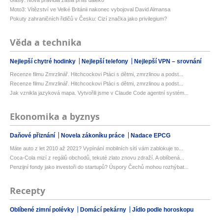
Gasly: Nová pravidla zašla příliš daleko
Moto3: Vítězství ve Velké Británii nakonec vybojoval David Almansa
Pokuty zahraničních řidičů v Česku: Cizí značka jako privilegium?
Věda a technika
Nejlepší chytré hodinky
Nejlepší telefony
Nejlepší VPN – srovnání
Recenze filmu Zmrzlinář. Hitchcockovi Ptáci s dětmi, zmrzlinou a podst...
Recenze filmu Zmrzlinář. Hitchcockovi Ptáci s dětmi, zmrzlinou a podst...
Jak vznikla jazyková mapa. Vytvořili jsme v Claude Code agentní systém...
Ekonomika a byznys
Daňové přiznání
Novela zákoníku práce
Nadace EPCG
Máte auto z let 2010 až 2021? Vypínání mobilních sítí vám zablokuje to...
Coca-Cola mizí z regálů obchodů, tekuté zlato znovu zdraží. A oblíbená...
Penzijní fondy jako investoři do startupů? Úspory Čechů mohou rozhýbat...
Recepty
Oblíbené zimní polévky
Domácí pekárny
Jídlo podle horoskopu