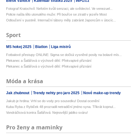
Blesk Vánoce
Kalendář svátků 2025
INFO.cz
Fotograf Kratochvíl: Nefotím kvůli senzaci, ale svědectví. Ve venezuel...
Policie našla tělo utonulého muže: Při bouřce se ztratil v jezeře Most
Odloučení v pustině. Internační tábory měly zabránit Japoncům v útocíc...
Sport
MS hokej 2025
Biatlon
Liga mistrů
Fotbalové přestupy ONLINE: Sigma se dočká vysněné posily na bolavé mís...
Plekanec a Šafářová o výchově dětí: Překvapivé přiznání
Plekanec a Šafářová o výchově dětí: Překvapivé přiznání
Móda a krása
Jak zhubnout
Trendy nehty pro jaro 2025
Nové make-up trendy
Jakub je hrdina: Vrhl se do vody pro sousedku! Dostal ocenění
Kuba Ryba z Rybiček 48 prozradil netradiční jméno syna. Třikrát kopnul...
Vondráčková kontra Šafářová: Nejnovější jablko sváru!
Pro ženy a maminky