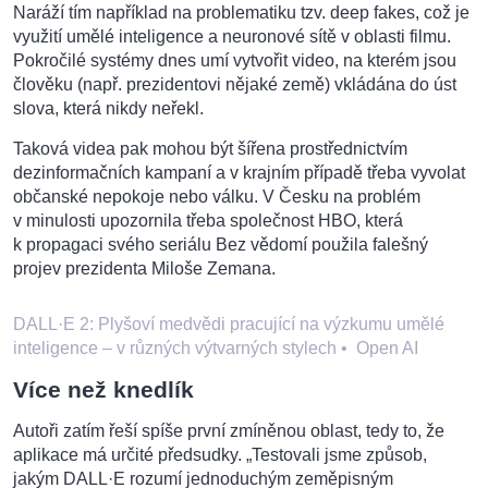
Naráží tím například na problematiku tzv. deep fakes, což je
využití umělé inteligence a neuronové sítě v oblasti filmu.
Pokročilé systémy dnes umí vytvořit video, na kterém jsou
člověku (např. prezidentovi nějaké země) vkládána do úst
slova, která nikdy neřekl.
Taková videa pak mohou být šířena prostřednictvím
dezinformačních kampaní a v krajním případě třeba vyvolat
občanské nepokoje nebo válku. V Česku na problém
v minulosti upozornila třeba společnost HBO, která
k propagaci svého seriálu Bez vědomí použila falešný
projev prezidenta Miloše Zemana.
DALL·E 2: Plyšoví medvědi pracující na výzkumu umělé
inteligence – v různých výtvarných stylech
•
Open AI
Více než knedlík
Autoři zatím řeší spíše první zmíněnou oblast, tedy to, že
aplikace má určité předsudky. „Testovali jsme způsob,
jakým DALL·E rozumí jednoduchým zeměpisným