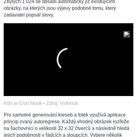
Zbylých 1 024 se obsadí automaticky již existujícími
obrázky, na kterých jsou výjevy podobné tomu, který
zadavatel popsal slovy.
Kdo je Elon Musk •
Zdroj: Videhub
Pro samotné generování kreseb a fotek využívá aplikace
princip zvaný autoregrese. Každý vhodný obrázek rozřeže
na šachovnici o velikosti 32 x 32 čtverců a následně hledá
jejich podobnosti v řádcích a sloupcích. Vybere několik