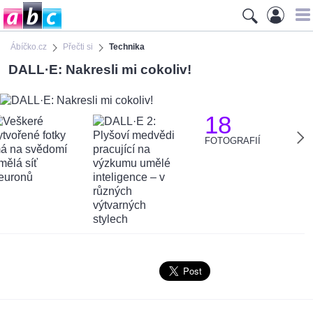
Ábíčko.cz
Přečti si
Technika
DALL·E: Nakresli mi cokoliv!
18
FOTOGRAFIÍ