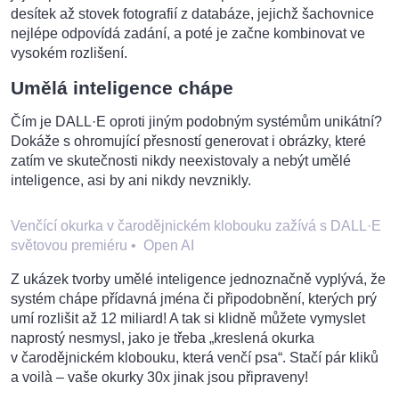
desítek až stovek fotografií z databáze, jejichž šachovnice
nejlépe odpovídá zadání, a poté je začne kombinovat ve
vysokém rozlišení.
Umělá inteligence chápe
Čím je DALL·E oproti jiným podobným systémům unikátní?
Dokáže s ohromující přesností generovat i obrázky, které
zatím ve skutečnosti nikdy neexistovaly a nebýt umělé
inteligence, asi by ani nikdy nevznikly.
Venčící okurka v čarodějnickém klobouku zažívá s DALL·E
světovou premiéru
•
Open AI
Z ukázek tvorby umělé inteligence jednoznačně vyplývá, že
systém chápe přídavná jména či připodobnění, kterých prý
umí rozlišit až 12 miliard! A tak si klidně můžete vymyslet
naprostý nesmysl, jako je třeba „kreslená okurka
v čarodějnickém klobouku, která venčí psa“. Stačí pár kliků
a voilà – vaše okurky 30x jinak jsou připraveny!