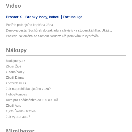
Video
Prostor X
Branky, body, kokoti
Fortuna liga
Pohřeb policejního kapitána Jána
Deniova cesta: Sochůrek do základu a slávistická stoperská klika. Ukáž...
Poslední sklenička se Samem Neillem: Už jsem vám to vyprávěl?
Nákupy
hledejceny.cz
Zboží Živě
Osobní vozy
Zboží Dáma
zbozi.blesk.cz
Jak na prohlídku ojetého vozu?
HobbyKompas
Auto pro začátečníka do 100 000 Kč
Zboží Auto
Ojetá Škoda Octavia
Jak vybrat auto?
Mimibazar