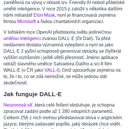
zaměřená na vývoj v oblasti tzv. Friendly AI neboli přátelské
umělé inteligence. V roce 2015 ji založil s několika dalšími
lidmi miliardář
Elon Musk
, nyní je financovaná zejména
firmou
Microsoft
a řadou charitativních organizací.
V loňském roce OpenAI představila světu jedinečnou
umělou inteligenci
zvanou DALL·E (čti Dalí). Ta před
nedávnem dostala významná vylepšení a nyní se jako
DALL·E 2 pyšní schopností generovat obrázky se čtyřikrát
vyšším rozlišením i ještě větší přesností. Jméno aplikace
odráží slavného umělce Salvadora Dalího a sci-fi film
WALL-E (v ČR jako
VALL-I
), čímž upozorňuje zejména na
to, že i to, co se zdá nemožné, se může jednou stát
skutečností.
Jak funguje DALL·E
Neuronová síť
, která celé řešení obsluhuje, je schopna
zpracovat zadání podle až 1 280 vstupních parametrů.
Celkem 256 z nich mohou představovat slova v anglickém
jazyce, kterými zadavatel popíše, jaký obrázek chce vidět.