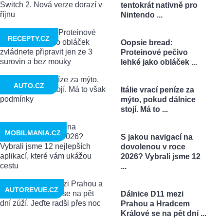
tentokrát nativně pro
Nintendo ...
RECEPTY.CZ
Oopsie bread:
Proteinové pečivo
lehké jako obláček ...
AUTO.CZ
Itálie vrací peníze za
mýto, pokud dálnice
stojí. Má to ...
MOBILMANIA.CZ
S jakou navigací na
dovolenou v roce
2026? Vybrali jsme 12
...
AUTOREVUE.CZ
Dálnice D11 mezi
Prahou a Hradcem
Králové se na pět dní ...