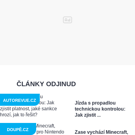
ČLÁNKY ODJINUD
AUTOREVUE.CZ
Jízda s propadlou
technickou kontrolou:
Jak zjistit ...
DOUPĚ.CZ
Zase vychází Minecraft,