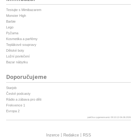
Testujte s Mimibazarem
Monster High
Barbie
Lego
Pyžama
Kosmetika a parfémy
Teplákové soupravy
Dětské boty
Ložní povlečení
Bazar nábytku
Doporučujeme
Starjob
České podcasty
Rádio a zábava pro děti
Frekvence 1
Evropa 2
patička vygenerovaná: 09:10:13 06.08.2026
Inzerce
Redakce
RSS