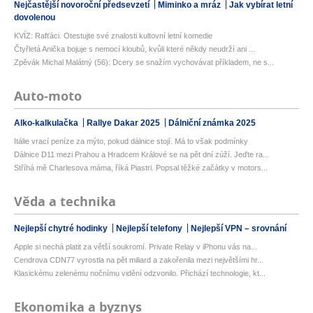
Nejčastější novoroční předsevzetí
Miminko a mráz
Jak vybírat letní
dovolenou
KVÍZ: Rafťáci. Otestujte své znalosti kultovní letní komedie
Čtyřletá Anička bojuje s nemocí kloubů, kvůli které někdy neudrží ani ...
Zpěvák Michal Malátný (56): Dcery se snažím vychovávat příkladem, ne s...
Auto-moto
Alko-kalkulačka
Rallye Dakar 2025
Dálniční známka 2025
Itálie vrací peníze za mýto, pokud dálnice stojí. Má to však podmínky
Dálnice D11 mezi Prahou a Hradcem Králové se na pět dní zúží. Jeďte ra...
Stříhá mě Charlesova máma, říká Piastri. Popsal těžké začátky v motors...
Věda a technika
Nejlepší chytré hodinky
Nejlepší telefony
Nejlepší VPN – srovnání
Apple si nechá platit za větší soukromí. Private Relay v iPhonu vás na...
Cendrova CDN77 vyrostla na pět miliard a zakořenila mezi největšími hr...
Klasickému zelenému nočnímu vidění odzvonilo. Přichází technologie, kt...
Ekonomika a byznys