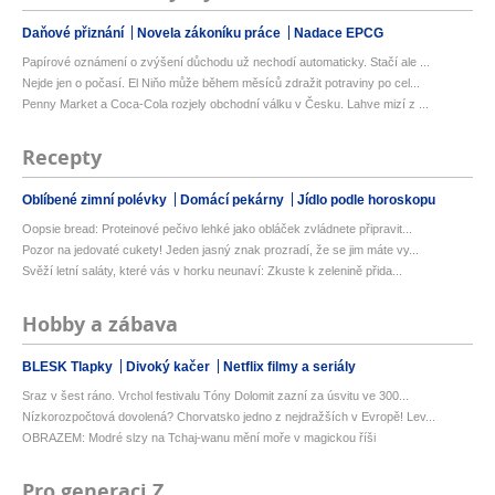
Daňové přiznání
Novela zákoníku práce
Nadace EPCG
Papírové oznámení o zvýšení důchodu už nechodí automaticky. Stačí ale ...
Nejde jen o počasí. El Niňo může během měsíců zdražit potraviny po cel...
Penny Market a Coca-Cola rozjely obchodní válku v Česku. Lahve mizí z ...
Recepty
Oblíbené zimní polévky
Domácí pekárny
Jídlo podle horoskopu
Oopsie bread: Proteinové pečivo lehké jako obláček zvládnete připravit...
Pozor na jedovaté cukety! Jeden jasný znak prozradí, že se jim máte vy...
Svěží letní saláty, které vás v horku neunaví: Zkuste k zelenině přida...
Hobby a zábava
BLESK Tlapky
Divoký kačer
Netflix filmy a seriály
Sraz v šest ráno. Vrchol festivalu Tóny Dolomit zazní za úsvitu ve 300...
Nízkorozpočtová dovolená? Chorvatsko jedno z nejdražších v Evropě! Lev...
OBRAZEM: Modré slzy na Tchaj-wanu mění moře v magickou říši
Pro generaci Z