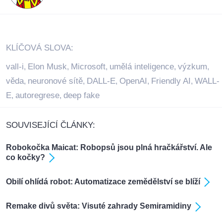
KLÍČOVÁ SLOVA:
vall-i
Elon Musk
Microsoft
umělá inteligence
výzkum
,
,
,
,
,
věda
neuronové sítě
DALL-E
OpenAI
Friendly AI
WALL-
,
,
,
,
,
E
autoregrese
deep fake
,
,
SOUVISEJÍCÍ ČLÁNKY:
Robokočka Maicat: Robopsů jsou plná hračkářství. Ale
co kočky?
Obilí ohlídá robot: Automatizace zemědělství se blíží
Remake divů světa: Visuté zahrady Semiramidiny