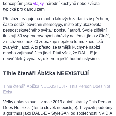
konceptům jako
vlajky
, národní kuchyně nebo zvířata
typická pro danou zemi.
Přestože reaguje na mnoho takových zadání s úspěchem,
často odráží povrchní stereotypy, místo aby ukazovala
pestrost skutečného světa,“ popisují autoři. Svoje zjištění
ilustrují 30 vygenerovanými obrázky na téma „jídlo v Číně“,
z nichž více než 20 zobrazuje nějakou formu knedlíčků
zvaných jiaozi. A to přesto, že tamější kuchyně nabízí
mnoho zajímavějších jídel. Platí však, že DALL·E je
neuvěřitelný vynález, o kterém ještě hodně uslyšíme.
Tihle čtenáři Ábíčka NEEXISTUJÍ
Tihle čtenáři Ábíčka NEEXISTUJÍ
•
This Person Does Not
Exist
Velký ohlas vzbudili v roce 2019 autoři stránky This Person
Does Not Exist (Tento člověk neexistuje). Ti využili podobný
algoritmus jako DALL·E – StyleGAN od společnosti NVIDIA