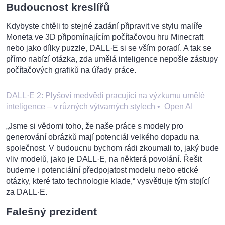
Budoucnost kreslířů
Kdybyste chtěli to stejné zadání připravit ve stylu malíře
Moneta ve 3D připomínajícím počítačovou hru Minecraft
nebo jako dílky puzzle, DALL·E si se vším poradí. A tak se
přímo nabízí otázka, zda umělá inteligence nepošle zástupy
počítačových grafiků na úřady práce.
DALL·E 2: Plyšoví medvědi pracující na výzkumu umělé
inteligence – v různých výtvarných stylech
•
Open AI
„Jsme si vědomi toho, že naše práce s modely pro
generování obrázků mají potenciál velkého dopadu na
společnost. V budoucnu bychom rádi zkoumali to, jaký bude
vliv modelů, jako je DALL·E, na některá povolání. Řešit
budeme i potenciální předpojatost modelu nebo etické
otázky, které tato technologie klade,“ vysvětluje tým stojící
za DALL·E.
Falešný prezident