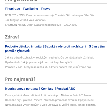
#inspirace
#wellbeing
#news
BEAUTY NEWS: Zara Larsson servíruje Cheetah Girl makeup a Billie Eilis...
Jak funguje vztah Lva a Vodnáře?
FASHION NEWS: John Galliano headlinuje MET GALA 2027
Zdraví
Podpořte dětskou imunitu
Babské rady proti nachlazení
S čím vším
pomůže rýmovník
Jak se zdravě zchladit v tropických vedrech: Co pomáhá a kdy už riskuj...
Úpal a úžeh: Jak je poznat a jak se z nich rychle vyléčit
Parazité v nás: Kterým se u nás líbí a kde v našem těle je můžeme nají...
Pro nejmenší
Mourissonova poradna
Komiksy
Festival ABC
Zase vychází Minecraft, tentokrát nativně pro Nintendo Switch 2. Nová ...
Recenze hry Splatoon Raiders. Nintendo proměnilo svou multiplayerovou ...
Nová mláďata vyder malých v Zoo Ostrava: K vidění budou jen do podzimu