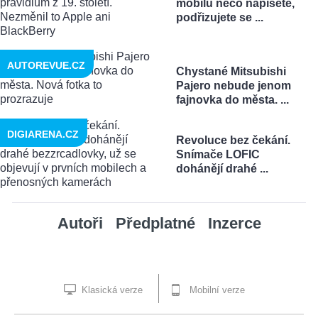
mobilu něco napíšete,
podřizujete se ...
AUTOREVUE.CZ
Chystané Mitsubishi
Pajero nebude jenom
fajnovka do města. ...
DIGIARENA.CZ
Revoluce bez čekání.
Snímače LOFIC
dohánějí drahé ...
Autoři
Předplatné
Inzerce
Klasická verze
Mobilní verze