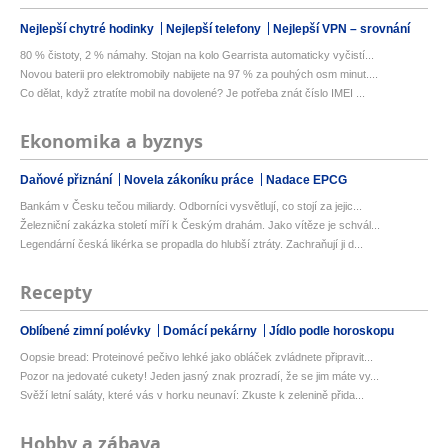
Nejlepší chytré hodinky
Nejlepší telefony
Nejlepší VPN – srovnání
80 % čistoty, 2 % námahy. Stojan na kolo Gearrista automaticky vyčistí...
Novou baterii pro elektromobily nabijete na 97 % za pouhých osm minut....
Co dělat, když ztratíte mobil na dovolené? Je potřeba znát číslo IMEI ...
Ekonomika a byznys
Daňové přiznání
Novela zákoníku práce
Nadace EPCG
Bankám v Česku tečou miliardy. Odborníci vysvětlují, co stojí za jejic...
Železniční zakázka století míří k Českým drahám. Jako vítěze je schvál...
Legendární česká likérka se propadla do hlubší ztráty. Zachraňují ji d...
Recepty
Oblíbené zimní polévky
Domácí pekárny
Jídlo podle horoskopu
Oopsie bread: Proteinové pečivo lehké jako obláček zvládnete připravit...
Pozor na jedovaté cukety! Jeden jasný znak prozradí, že se jim máte vy...
Svěží letní saláty, které vás v horku neunaví: Zkuste k zelenině přida...
Hobby a zábava