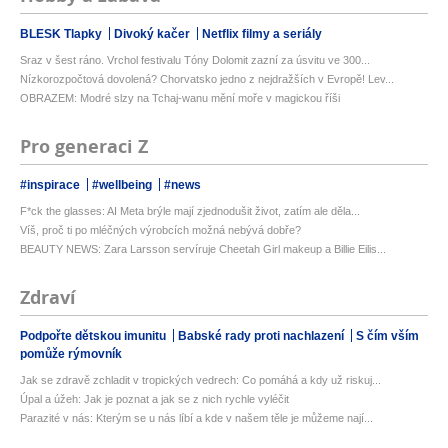
BLESK Tlapky
Divoký kačer
Netflix filmy a seriály
Sraz v šest ráno. Vrchol festivalu Tóny Dolomit zazní za úsvitu ve 300...
Nízkorozpočtová dovolená? Chorvatsko jedno z nejdražších v Evropě! Lev...
OBRAZEM: Modré slzy na Tchaj-wanu mění moře v magickou říši
Pro generaci Z
#inspirace
#wellbeing
#news
F*ck the glasses: AI Meta brýle mají zjednodušit život, zatím ale děla...
Víš, proč ti po mléčných výrobcích možná nebývá dobře?
BEAUTY NEWS: Zara Larsson servíruje Cheetah Girl makeup a Billie Eilis...
Zdraví
Podpořte dětskou imunitu
Babské rady proti nachlazení
S čím vším
pomůže rýmovník
Jak se zdravě zchladit v tropických vedrech: Co pomáhá a kdy už riskuj...
Úpal a úžeh: Jak je poznat a jak se z nich rychle vyléčit
Parazité v nás: Kterým se u nás líbí a kde v našem těle je můžeme nají...