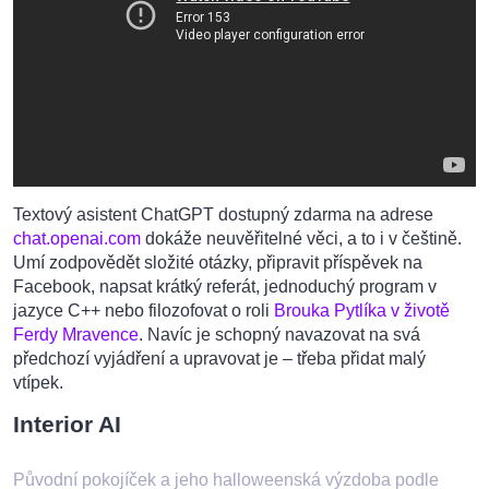
Textový asistent ChatGPT dostupný zdarma na adrese
chat.openai.com
dokáže neuvěřitelné věci, a to i v češtině.
Umí zodpovědět složité otázky, připravit příspěvek na
Facebook, napsat krátký referát, jednoduchý program v
jazyce C++ nebo filozofovat o roli
Brouka Pytlíka v životě
Ferdy Mravence
. Navíc je schopný navazovat na svá
předchozí vyjádření a upravovat je – třeba přidat malý
vtípek.
Interior AI
Původní pokojíček a jeho halloweenská výzdoba podle