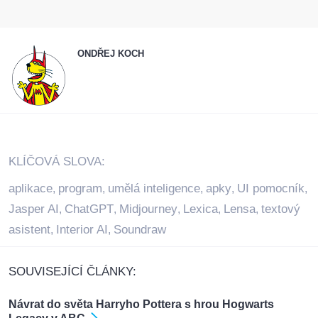
ONDŘEJ KOCH
KLÍČOVÁ SLOVA:
aplikace
program
umělá inteligence
apky
UI pomocník
,
,
,
,
,
Jasper AI
ChatGPT
Midjourney
Lexica
Lensa
textový
,
,
,
,
,
asistent
Interior AI
Soundraw
,
,
SOUVISEJÍCÍ ČLÁNKY:
Návrat do světa Harryho Pottera s hrou Hogwarts