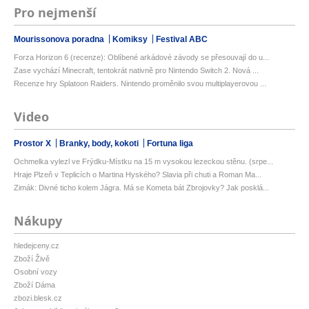
Pro nejmenší
Mourissonova poradna
Komiksy
Festival ABC
Forza Horizon 6 (recenze): Oblíbené arkádové závody se přesouvají do u...
Zase vychází Minecraft, tentokrát nativně pro Nintendo Switch 2. Nová ...
Recenze hry Splatoon Raiders. Nintendo proměnilo svou multiplayerovou ...
Video
Prostor X
Branky, body, kokoti
Fortuna liga
Ochmelka vylezl ve Frýdku-Místku na 15 m vysokou lezeckou stěnu. (srpe...
Hraje Plzeň v Teplicích o Martina Hyského? Slavia při chuti a Roman Ma...
Zimák: Divné ticho kolem Jágra. Má se Kometa bát Zbrojovky? Jak posklá...
Nákupy
hledejceny.cz
Zboží Živě
Osobní vozy
Zboží Dáma
zbozi.blesk.cz