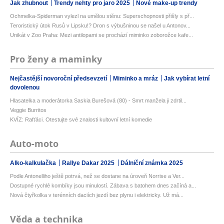
Jak zhubnout
Trendy nehty pro jaro 2025
Nové make-up trendy
Ochmelka-Spiderman vylezl na umělou stěnu: Superschopnosti přišly s př...
Teroristický útok Rusů v Lipsku!? Dron s výbušninou se našel u Antonov...
Unikát v Zoo Praha: Mezi antilopami se prochází miminko zoborožce kafe...
Pro ženy a maminky
Nejčastější novoroční předsevzetí
Miminko a mráz
Jak vybírat letní
dovolenou
Hlasatelka a moderátorka Saskia Burešová (80) - Smrt manžela ji zdrtil...
Veggie Burritos
KVÍZ: Rafťáci. Otestujte své znalosti kultovní letní komedie
Auto-moto
Alko-kalkulačka
Rallye Dakar 2025
Dálniční známka 2025
Podle Antonelliho ještě potrvá, než se dostane na úroveň Norrise a Ver...
Dostupné rychlé kombíky jsou minulostí. Zábava s batohem dnes začíná a...
Nová čtyřkolka v terénních daciích jezdí bez plynu i elektricky. Už má...
Věda a technika