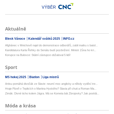
VÝBĚR
Aktuálně
Blesk Vánoce
Kalendář svátků 2025
INFO.cz
Afghánec v Mnichově najel do demonstrace odborářů, zabil matku s batol...
Kandidatura Karla Řehky do Senátu budí pozdvižení. Ministr Zůna ho kri...
Korupce na Bulovce: Státní zástupce obžaloval 5 lidí!
Sport
MS hokej 2025
Biatlon
Liga mistrů
Artisu pomáhá divočák ze Slavie: neumí moc anglicky a někdy vyděsí tre...
Hraje Plzeň v Teplicích o Martina Hyského? Slavia při chuti a Roman Ma...
Zimák: Divné ticho kolem Jágra. Má se Kometa bát Zbrojovky? Jak posklá...
Móda a krása