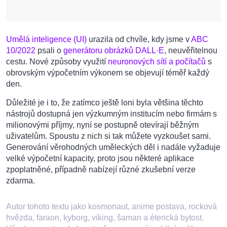
Umělá inteligence (UI)
urazila od chvíle, kdy jsme v
ABC
10/2022
psali o
generátoru obrázků DALL·E
, neuvěřitelnou
cestu. Nové způsoby využití
neuronových sítí a počítačů
s
obrovským výpočetním výkonem se objevují téměř každý
den.
Důležité je i to, že zatímco ještě loni byla většina těchto
nástrojů dostupná jen výzkumným institucím nebo firmám s
milionovými příjmy, nyní se postupně otevírají běžným
uživatelům. Spoustu z nich si tak můžete vyzkoušet sami.
Generování věrohodných uměleckých děl i nadále vyžaduje
velké výpočetní kapacity, proto jsou některé aplikace
zpoplatněné, případně nabízejí různé zkušební verze
zdarma.
Autor tohoto textu jako kosmonaut, anime postava, rocková
hvězda, faraon, kyborg, viking, šaman a éterická bytost.