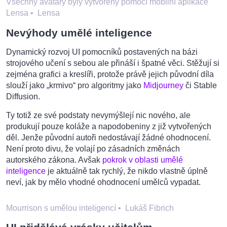
Všechny avatary byly vytvořeny pomocí mobilní aplikace
Lensa
•
Lensa
Nevýhody umělé inteligence
Dynamický rozvoj UI pomocníků postavených na bázi
strojového učení s sebou ale přináší i špatné věci. Stěžují si
zejména grafici a kreslíři, protože právě jejich původní díla
slouží jako „krmivo“ pro algoritmy jako
Midjourney
či Stable
Diffusion.
Ty totiž ze své podstaty nevymýšlejí nic nového, ale
produkují pouze koláže a napodobeniny z již vytvořených
děl. Jenže původní autoři nedostávají žádné ohodnocení.
Není proto divu, že volají po zásadních změnách
autorského zákona. Avšak
pokrok v oblasti umělé
inteligence
je aktuálně tak rychlý, že nikdo vlastně úplně
neví, jak by mělo vhodné ohodnocení umělců vypadat.
Mourrison s umělou inteligencí
•
Lukáš Fibrich