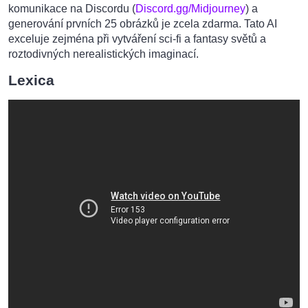
komunikace na Discordu (
Discord.gg/Midjourney
) a
generování prvních 25 obrázků je zcela zdarma. Tato AI
exceluje zejména při vytváření sci-fi a fantasy světů a
roztodivných nerealistických imaginací.
Lexica