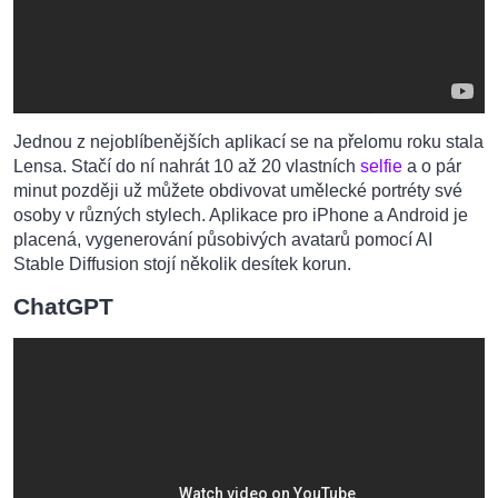
Jednou z nejoblíbenějších aplikací se na přelomu roku stala
Lensa. Stačí do ní nahrát 10 až 20 vlastních
selfie
a o pár
minut později už můžete obdivovat umělecké portréty své
osoby v různých stylech. Aplikace pro iPhone a Android je
placená, vygenerování působivých avatarů pomocí AI
Stable Diffusion stojí několik desítek korun.
ChatGPT