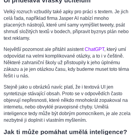
UI přidělává vrásky učitelům
Velký rozruch vzbudily také apky pro práci s textem. Je jich
celá řada, například firma Jasper AI nabízí mnoho
placených nástrojů, které umí samy vymýšlet tweety, psát
shrnutí složitých textů v bodech, připravit byznys plán nebo
text reklamy.
Největší pozornost ale přitáhl asistent
ChatGPT
, který umí
odpovídat na velmi komplikované otázky, a to i v češtině.
Některé zahraniční školy už přistoupily k jeho úplnému
zákazu a je jen otázkou času, kdy budeme muset toto téma
řešit i u nás.
Stejně jako u obrázků navíc platí, že i textová UI jen
syntetizuje stávající obsah. Proto se v odpovědích často
objevují nepřesnosti, které někdo mnohokrát zopakoval na
internetu, nebo obvyklé pravopisné chyby. Umělá
inteligence tedy může být dobrým pomocníkem, je ale zcela
nezbytné ji doplnit i vlastním myšlením.
Jak ti může pomáhat umělá inteligence?