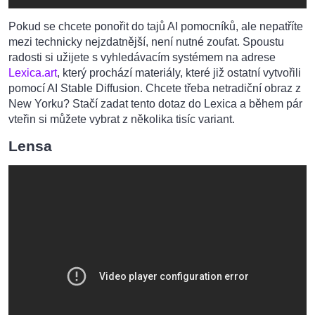
Pokud se chcete ponořit do tajů AI pomocníků, ale nepatříte
mezi technicky nejzdatnější, není nutné zoufat. Spoustu
radosti si užijete s vyhledávacím systémem na adrese
Lexica.art
, který prochází materiály, které již ostatní vytvořili
pomocí AI Stable Diffusion. Chcete třeba netradiční obraz z
New Yorku? Stačí zadat tento dotaz do Lexica a během pár
vteřin si můžete vybrat z několika tisíc variant.
Lensa