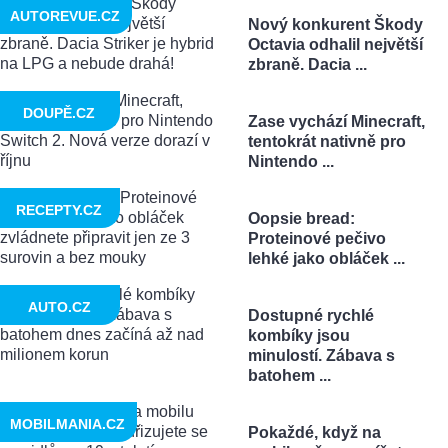
AUTOREVUE.CZ
Nový konkurent Škody
Octavia odhalil největší
zbraně. Dacia ...
DOUPĚ.CZ
Zase vychází Minecraft,
tentokrát nativně pro
Nintendo ...
RECEPTY.CZ
Oopsie bread:
Proteinové pečivo
lehké jako obláček ...
AUTO.CZ
Dostupné rychlé
kombíky jsou
minulostí. Zábava s
batohem ...
MOBILMANIA.CZ
Pokaždé, když na