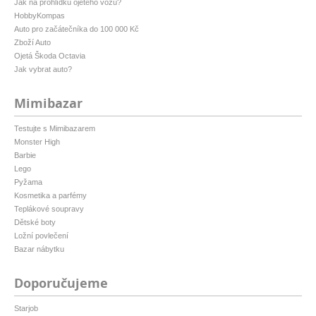
Jak na prohlídku ojetého vozu?
HobbyKompas
Auto pro začátečníka do 100 000 Kč
Zboží Auto
Ojetá Škoda Octavia
Jak vybrat auto?
Mimibazar
Testujte s Mimibazarem
Monster High
Barbie
Lego
Pyžama
Kosmetika a parfémy
Teplákové soupravy
Dětské boty
Ložní povlečení
Bazar nábytku
Doporučujeme
Starjob