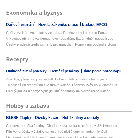
Ekonomika a byznys
Daňové přiznání
Novela zákoníku práce
Nadace EPCG
Češi ve velkém vozí ojetiny ze zahraničí. Mezi nimi i přes sto Ferrari...
V Holešovicích má vzniknout nové koupaliště. Bazén chtějí napustit vod...
Český prodejce telefonů míří k pěti miliardám. Pomohl mu obchod s Goog...
Recepty
Oblíbené zimní polévky
Domácí pekárny
Jídlo podle horoskopu
Zmrzlina, jakou jste ještě nejedli! Pět míst, kde zmrzlina chutná jako...
10 nejlepších receptů na švestkové koláče: Přenesou vás do kuchyně u b...
Sladký poklad u cesty: Využijte letní špendlíky do tvarohového koláče,...
Hobby a zábava
BLESK Tlapky
Divoký kačer
Netflix filmy a seriály
Cestovní horečka šlechty: Chuďas z Klatovska otrokářem v Jižní Americe
Filip Vondrášek: V Jižní Americe si lidé plují životem mnohem lehčeji,...
Osvěžení ve Schladmingu: Lamy, ferraty i koulovačka v létě jsou jen pá...