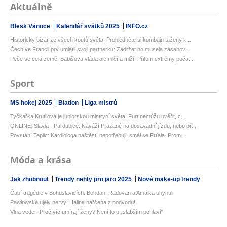
Aktuálně
Blesk Vánoce
Kalendář svátků 2025
INFO.cz
Historický bizár ze všech koutů světa: Prohlédněte si kombajn tažený k...
Čech ve Francii prý umlátil svoji partnerku: Zadržet ho musela zásahov...
Peče se celá země, Babišova vláda ale mlčí a mlží. Přitom extrémy poča...
Sport
MS hokej 2025
Biatlon
Liga mistrů
Tyčkařka Krutilová je juniorskou mistryní světa: Furt nemůžu uvěřit, c...
ONLINE: Slavia - Pardubice. Naváží Pražané na dosavadní jízdu, nebo př...
Povstání Teplic: Kardiologa naštěstí nepotřebuji, smál se Frťala. Prom...
Móda a krása
Jak zhubnout
Trendy nehty pro jaro 2025
Nové make-up trendy
Čapí tragédie v Bohuslavicích: Bohdan, Radovan a Amálka uhynuli
Pawlowské ujely nervy: Halina nařčena z podvodu!
Vlna veder: Proč víc umírají ženy? Není to o „slabším pohlaví“