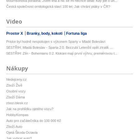
Mourrisonova poradna: Jsem líná a nic se mi nechce dělat: Kdy jde o ún...
Česká společnost ornitologická slaví 100 let: Jak chrání ptáky v ČR?
Video
Prostor X
Branky, body, kokoti
Fortuna liga
Priske byl hodně nespokojen s výkonem Sparty v Mladé Boleslavi
SESTŘIH: Mladá Boleslav - Sparta 2:0. Bezzubí Letenští opět ztratili. ...
SESTŘIH: Zlín - Bohemians 0:2. Klokani mají první výhru, premiérovou t...
Nákupy
hledejceny.cz
Zboží Živě
Osobní vozy
Zboží Dáma
zbozi.blesk.cz
Jak na prohlídku ojetého vozu?
HobbyKompas
Auto pro začátečníka do 100 000 Kč
Zboží Auto
Ojetá Škoda Octavia
Jak vybrat auto?