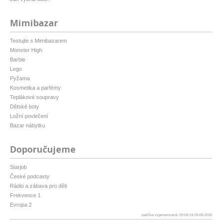
Mimibazar
Testujte s Mimibazarem
Monster High
Barbie
Lego
Pyžama
Kosmetika a parfémy
Teplákové soupravy
Dětské boty
Ložní povlečení
Bazar nábytku
Doporučujeme
Starjob
České podcasty
Rádio a zábava pro děti
Frekvence 1
Evropa 2
patička vygenerovaná: 09:00:19 09.08.2026