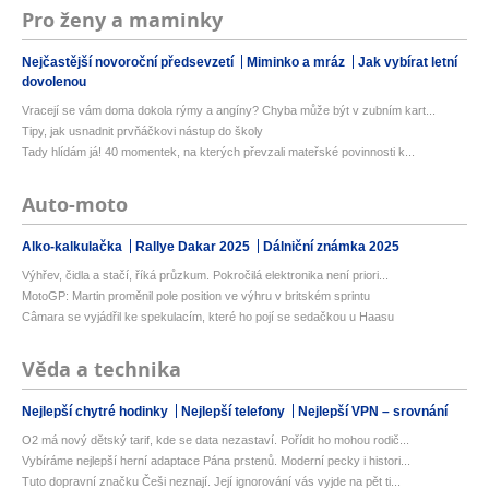
Pro ženy a maminky
Nejčastější novoroční předsevzetí
Miminko a mráz
Jak vybírat letní
dovolenou
Vracejí se vám doma dokola rýmy a angíny? Chyba může být v zubním kart...
Tipy, jak usnadnit prvňáčkovi nástup do školy
Tady hlídám já! 40 momentek, na kterých převzali mateřské povinnosti k...
Auto-moto
Alko-kalkulačka
Rallye Dakar 2025
Dálniční známka 2025
Výhřev, čidla a stačí, říká průzkum. Pokročilá elektronika není priori...
MotoGP: Martin proměnil pole position ve výhru v britském sprintu
Câmara se vyjádřil ke spekulacím, které ho pojí se sedačkou u Haasu
Věda a technika
Nejlepší chytré hodinky
Nejlepší telefony
Nejlepší VPN – srovnání
O2 má nový dětský tarif, kde se data nezastaví. Pořídit ho mohou rodič...
Vybíráme nejlepší herní adaptace Pána prstenů. Moderní pecky i histori...
Tuto dopravní značku Češi neznají. Její ignorování vás vyjde na pět ti...