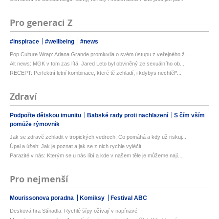
Pro generaci Z
#inspirace
#wellbeing
#news
Pop Culture Wrap: Ariana Grande promluvila o svém ústupu z veřejného ž...
Alt news: MGK v tom zas lítá, Jared Leto byl obviněný ze sexuálního ob...
RECEPT: Perfektní letní kombinace, které tě zchladí, i kdybys nechtěl*...
Zdraví
Podpořte dětskou imunitu
Babské rady proti nachlazení
S čím vším
pomůže rýmovník
Jak se zdravě zchladit v tropických vedrech: Co pomáhá a kdy už riskuj...
Úpal a úžeh: Jak je poznat a jak se z nich rychle vyléčit
Parazité v nás: Kterým se u nás líbí a kde v našem těle je můžeme nají...
Pro nejmenší
Mourissonova poradna
Komiksy
Festival ABC
Desková hra Stínadla: Rychlé šípy ožívají v napínavé