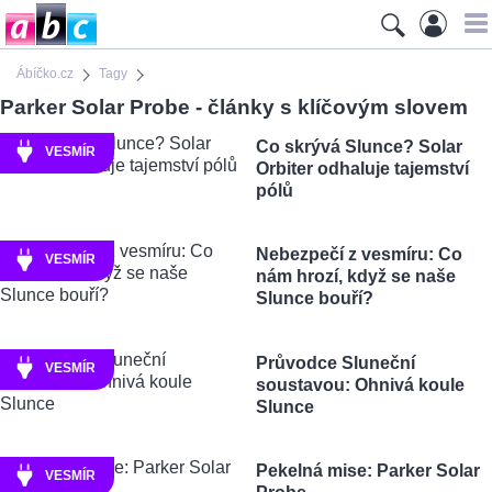
Ábíčko.cz
Tagy
Parker Solar Probe - články s klíčovým slovem
Co skrývá Slunce? Solar
VESMÍR
Orbiter odhaluje tajemství
pólů
Nebezpečí z vesmíru: Co
VESMÍR
nám hrozí, když se naše
Slunce bouří?
Průvodce Sluneční
VESMÍR
soustavou: Ohnivá koule
Slunce
Pekelná mise: Parker Solar
VESMÍR