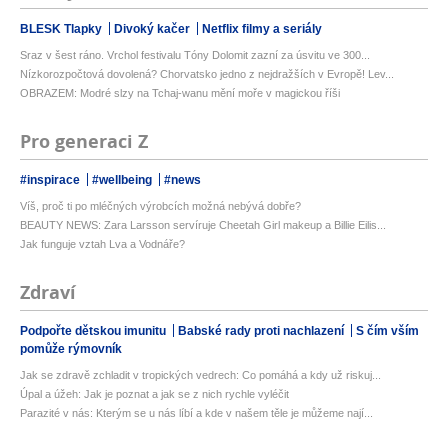
BLESK Tlapky
Divoký kačer
Netflix filmy a seriály
Sraz v šest ráno. Vrchol festivalu Tóny Dolomit zazní za úsvitu ve 300...
Nízkorozpočtová dovolená? Chorvatsko jedno z nejdražších v Evropě! Lev...
OBRAZEM: Modré slzy na Tchaj-wanu mění moře v magickou říši
Pro generaci Z
#inspirace
#wellbeing
#news
Víš, proč ti po mléčných výrobcích možná nebývá dobře?
BEAUTY NEWS: Zara Larsson servíruje Cheetah Girl makeup a Billie Eilis...
Jak funguje vztah Lva a Vodnáře?
Zdraví
Podpořte dětskou imunitu
Babské rady proti nachlazení
S čím vším
pomůže rýmovník
Jak se zdravě zchladit v tropických vedrech: Co pomáhá a kdy už riskuj...
Úpal a úžeh: Jak je poznat a jak se z nich rychle vyléčit
Parazité v nás: Kterým se u nás líbí a kde v našem těle je můžeme nají...