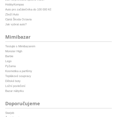
HobbyKompas
Auto pro začátečníka do 100 000 Kč
Zboží Auto
Ojetá Škoda Octavia
Jak vybrat auto?
Mimibazar
Testujte s Mimibazarem
Monster High
Barbie
Lego
Pyžama
Kosmetika a parfémy
Teplákové soupravy
Dětské boty
Ložní povlečení
Bazar nábytku
Doporučujeme
Starjob