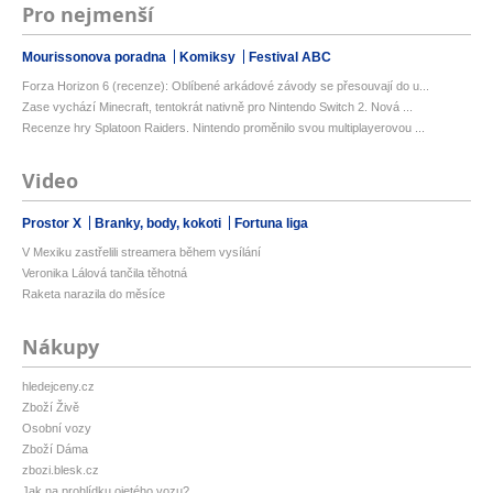
Pro nejmenší
Mourissonova poradna
Komiksy
Festival ABC
Forza Horizon 6 (recenze): Oblíbené arkádové závody se přesouvají do u...
Zase vychází Minecraft, tentokrát nativně pro Nintendo Switch 2. Nová ...
Recenze hry Splatoon Raiders. Nintendo proměnilo svou multiplayerovou ...
Video
Prostor X
Branky, body, kokoti
Fortuna liga
V Mexiku zastřelili streamera během vysílání
Veronika Lálová tančila těhotná
Raketa narazila do měsíce
Nákupy
hledejceny.cz
Zboží Živě
Osobní vozy
Zboží Dáma
zbozi.blesk.cz
Jak na prohlídku ojetého vozu?