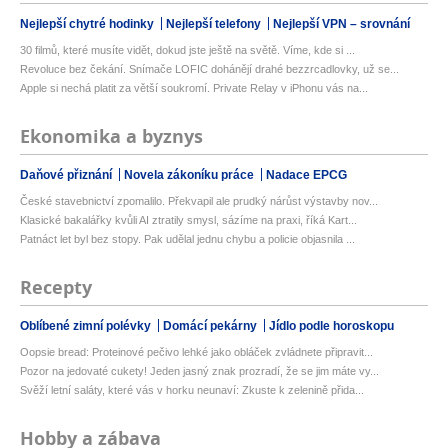
Nejlepší chytré hodinky
Nejlepší telefony
Nejlepší VPN – srovnání
30 filmů, které musíte vidět, dokud jste ještě na světě. Víme, kde si ...
Revoluce bez čekání. Snímače LOFIC dohánějí drahé bezzrcadlovky, už se...
Apple si nechá platit za větší soukromí. Private Relay v iPhonu vás na...
Ekonomika a byznys
Daňové přiznání
Novela zákoníku práce
Nadace EPCG
České stavebnictví zpomalilo. Překvapil ale prudký nárůst výstavby nov...
Klasické bakalářky kvůli AI ztratily smysl, sázíme na praxi, říká Kart...
Patnáct let byl bez stopy. Pak udělal jednu chybu a policie objasnila ...
Recepty
Oblíbené zimní polévky
Domácí pekárny
Jídlo podle horoskopu
Oopsie bread: Proteinové pečivo lehké jako obláček zvládnete připravit...
Pozor na jedovaté cukety! Jeden jasný znak prozradí, že se jim máte vy...
Svěží letní saláty, které vás v horku neunaví: Zkuste k zelenině přida...
Hobby a zábava