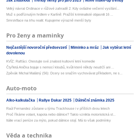
Jak zhubnout
Trendy nehty pro jaro 2025
Nové make-up trendy
Velký návrat Ordinace v růžové zahradě 2: Kdy ovládne večerní vysílání...
Muž s podříznutým hrdlem v Karlíně: Pražští kriminalisté objasnili 16 ...
Smrskflace na trhu realit: Kupujeme výrazně menší byty
Pro ženy a maminky
Nejčastější novoroční předsevzetí
Miminko a mráz
Jak vybírat letní
dovolenou
KVÍZ: Rafťáci. Otestujte své znalosti kultovní letní komedie
Čtyřletá Anička bojuje s nemocí kloubů, kvůli které někdy neudrží ani ...
Zpěvák Michal Malátný (56): Dcery se snažím vychovávat příkladem, ne s...
Auto-moto
Alko-kalkulačka
Rallye Dakar 2025
Dálniční známka 2025
Raúl Fernandez zůstane u týmu Trackhouse i v příštích dvou letech
Proč říkáme volant, kapota nebo dálnice? Takto vznikla motoristická sl...
Itálie vrací peníze za mýto, pokud dálnice stojí. Má to však podmínky
Věda a technika