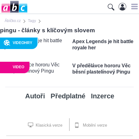
Ábíčko.cz
Tagy
pingu - články s klíčovým slovem
Apex Legends je hit battle
VIDEOHRY
royale her
V předělávce hororu Věc
VIDEO
běsní plastelínový Pingu
Autoři
Předplatné
Inzerce
Klasická verze
Mobilní verze