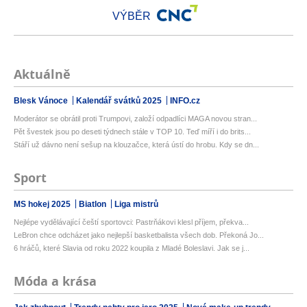
VÝBĚR
Aktuálně
Blesk Vánoce
Kalendář svátků 2025
INFO.cz
Moderátor se obrátil proti Trumpovi, založí odpadlíci MAGA novou stran...
Pět švestek jsou po deseti týdnech stále v TOP 10. Teď míří i do brits...
Stáří už dávno není sešup na klouzačce, která ústí do hrobu. Kdy se dn...
Sport
MS hokej 2025
Biatlon
Liga mistrů
Nejlépe vydělávající čeští sportovci: Pastrňákovi klesl příjem, překva...
LeBron chce odcházet jako nejlepší basketbalista všech dob. Překoná Jo...
6 hráčů, které Slavia od roku 2022 koupila z Mladé Boleslavi. Jak se j...
Móda a krása