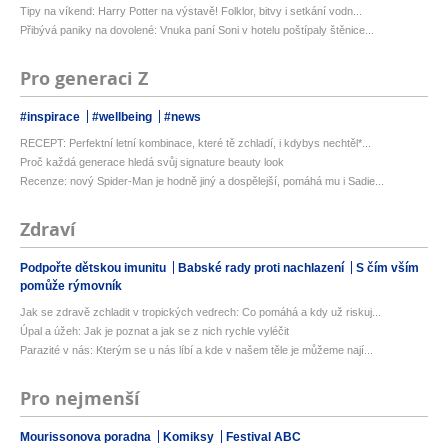
Tipy na víkend: Harry Potter na výstavě! Folklor, bitvy i setkání vodn...
Přibývá paniky na dovolené: Vnuka paní Soni v hotelu poštípaly štěnice...
Pro generaci Z
#inspirace
#wellbeing
#news
RECEPT: Perfektní letní kombinace, které tě zchladí, i kdybys nechtěl*...
Proč každá generace hledá svůj signature beauty look
Recenze: nový Spider-Man je hodně jiný a dospělejší, pomáhá mu i Sadie...
Zdraví
Podpořte dětskou imunitu
Babské rady proti nachlazení
S čím vším
pomůže rýmovník
Jak se zdravě zchladit v tropických vedrech: Co pomáhá a kdy už riskuj...
Úpal a úžeh: Jak je poznat a jak se z nich rychle vyléčit
Parazité v nás: Kterým se u nás líbí a kde v našem těle je můžeme nají...
Pro nejmenší
Mourissonova poradna
Komiksy
Festival ABC