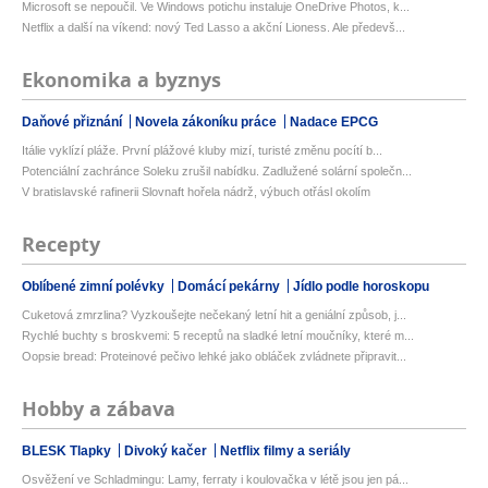
Microsoft se nepoučil. Ve Windows potichu instaluje OneDrive Photos, k...
Netflix a další na víkend: nový Ted Lasso a akční Lioness. Ale předevš...
Ekonomika a byznys
Daňové přiznání
Novela zákoníku práce
Nadace EPCG
Itálie vyklízí pláže. První plážové kluby mizí, turisté změnu pocítí b...
Potenciální zachránce Soleku zrušil nabídku. Zadlužené solární společn...
V bratislavské rafinerii Slovnaft hořela nádrž, výbuch otřásl okolím
Recepty
Oblíbené zimní polévky
Domácí pekárny
Jídlo podle horoskopu
Cuketová zmrzlina? Vyzkoušejte nečekaný letní hit a geniální způsob, j...
Rychlé buchty s broskvemi: 5 receptů na sladké letní moučníky, které m...
Oopsie bread: Proteinové pečivo lehké jako obláček zvládnete připravit...
Hobby a zábava
BLESK Tlapky
Divoký kačer
Netflix filmy a seriály
Osvěžení ve Schladmingu: Lamy, ferraty i koulovačka v létě jsou jen pá...