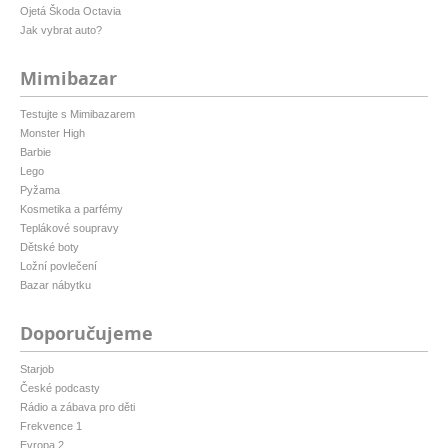
Ojetá Škoda Octavia
Jak vybrat auto?
Mimibazar
Testujte s Mimibazarem
Monster High
Barbie
Lego
Pyžama
Kosmetika a parfémy
Teplákové soupravy
Dětské boty
Ložní povlečení
Bazar nábytku
Doporučujeme
Starjob
České podcasty
Rádio a zábava pro děti
Frekvence 1
Evropa 2