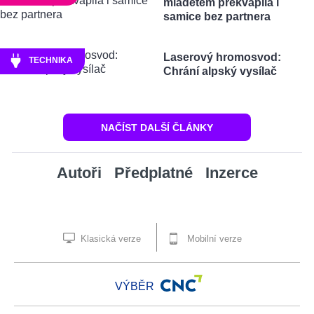
mládětem překvapila i
samice bez partnera
Laserový hromosvod:
TECHNIKA
Chrání alpský vysílač
NAČÍST DALŠÍ ČLÁNKY
Autoři
Předplatné
Inzerce
Klasická verze
Mobilní verze
VÝBĚR