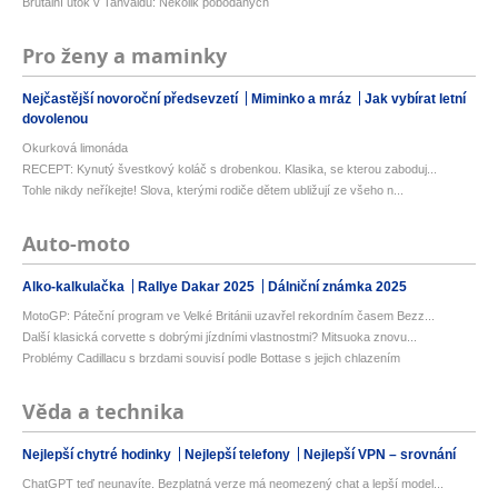
Brutální útok v Tanvaldu: Několik pobodaných
Pro ženy a maminky
Nejčastější novoroční předsevzetí
Miminko a mráz
Jak vybírat letní
dovolenou
Okurková limonáda
RECEPT: Kynutý švestkový koláč s drobenkou. Klasika, se kterou zaboduj...
Tohle nikdy neříkejte! Slova, kterými rodiče dětem ubližují ze všeho n...
Auto-moto
Alko-kalkulačka
Rallye Dakar 2025
Dálniční známka 2025
MotoGP: Páteční program ve Velké Británii uzavřel rekordním časem Bezz...
Další klasická corvette s dobrými jízdními vlastnostmi? Mitsuoka znovu...
Problémy Cadillacu s brzdami souvisí podle Bottase s jejich chlazením
Věda a technika
Nejlepší chytré hodinky
Nejlepší telefony
Nejlepší VPN – srovnání
ChatGPT teď neunavíte. Bezplatná verze má neomezený chat a lepší model...