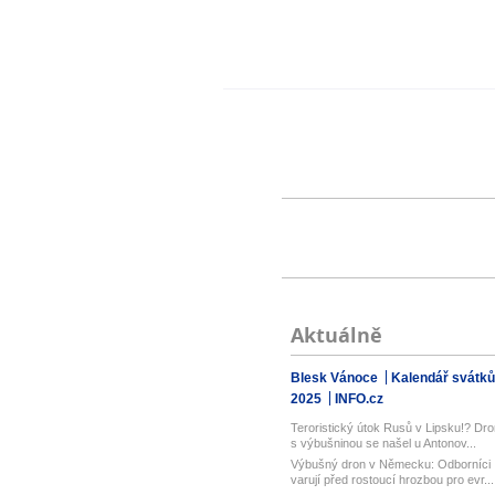
Aktuálně
Blesk Vánoce
Kalendář svátků
2025
INFO.cz
Teroristický útok Rusů v Lipsku!? Dro
s výbušninou se našel u Antonov...
Výbušný dron v Německu: Odborníci
varují před rostoucí hrozbou pro evr...