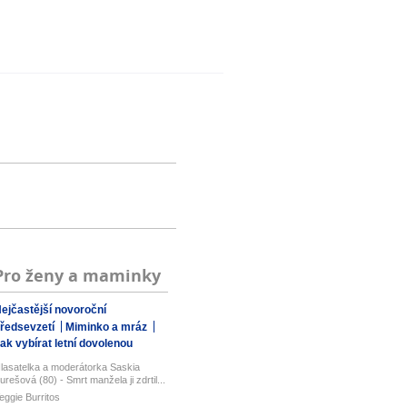
Pro ženy a maminky
ejčastější novoroční
ředsevzetí
Miminko a mráz
ak vybírat letní dovolenou
lasatelka a moderátorka Saskia
urešová (80) - Smrt manžela ji zdrtil...
eggie Burritos