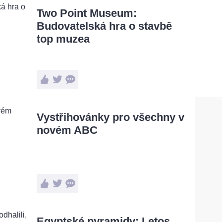
Two Point Museum:
Budovatelská hra o stavbě
top muzea
Vystřihovánky pro všechny v
novém ABC
Egyptské pyramidy: Letos