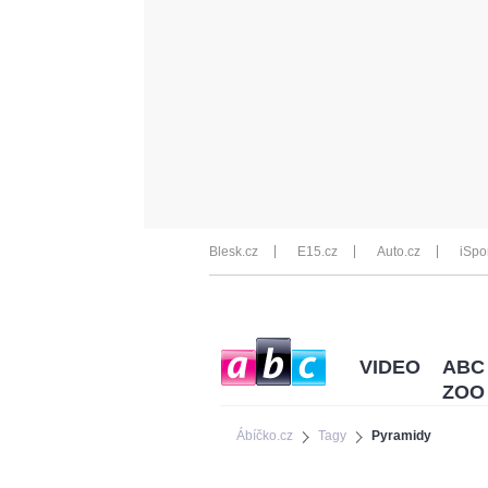
Blesk.cz
E15.cz
Auto.cz
iSpo
VIDEO
ABC
ZOO
Ábíčko.cz
Tagy
Pyramidy