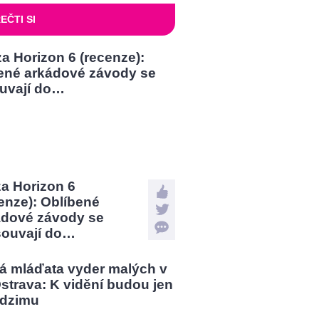
EČTI SI
a Horizon 6
enze): Oblíbené
ádové závody se
souvají do…