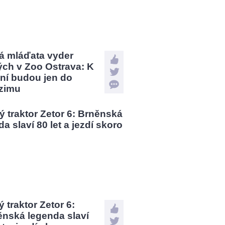
á mláďata vyder
ých v Zoo Ostrava: K
ní budou jen do
zimu
 traktor Zetor 6:
ěnská legenda slaví