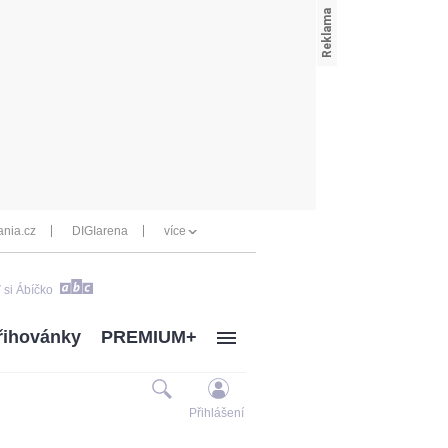
nia.cz
DIGIarena
více
 si Ábíčko
řihovánky
PREMIUM+
Přihlášení