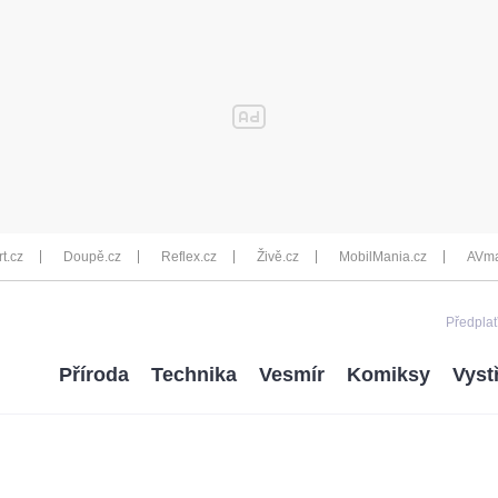
rt.cz
Doupě.cz
Reflex.cz
Živě.cz
MobilMania.cz
AVma
Předplať
Příroda
Technika
Vesmír
Komiksy
Vyst