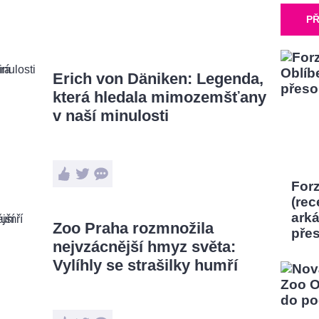
PŘ
Erich von Däniken: Legenda,
která hledala mimozemšťany
v naší minulosti
Forz
(rec
ark
Zoo Praha rozmnožila
pře
nejvzácnější hmyz světa:
Vylíhly se strašilky humří