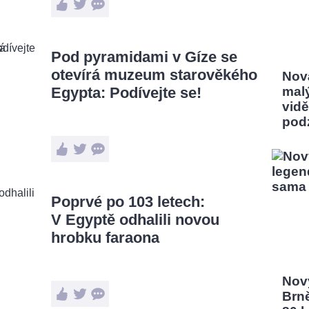
Pod pyramidami v Gíze se
otevírá muzeum starověkého
Nov
Egypta: Podívejte se!
mal
vidě
pod
Poprvé po 103 letech:
V Egyptě odhalili novou
hrobku faraona
Nový
Brn