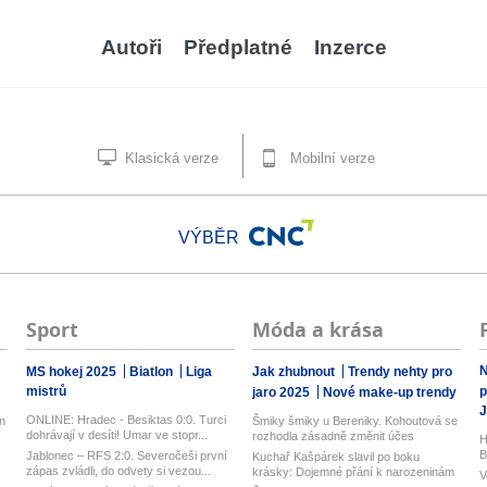
Autoři
Předplatné
Inzerce
Klasická verze
Mobilní verze
VÝBĚR
Sport
Móda a krása
N
MS hokej 2025
Biatlon
Liga
Jak zhubnout
Trendy nehty pro
mistrů
p
jaro 2025
Nové make-up trendy
J
ONLINE: Hradec - Besiktas 0:0. Turci
n
Šmiky šmiky u Bereniky. Kohoutová se
dohrávají v desíti! Umar ve stopr...
rozhodla zásadně změnit účes
H
B
Jablonec – RFS 2:0. Severočeši první
Kuchař Kašpárek slavil po boku
zápas zvládli, do odvety si vezou...
krásky: Dojemné přání k narozeninám
V