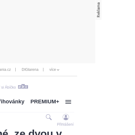
nia.cz
DIGIarena
více
 si Ábíčko
řihovánky
PREMIUM+
Přihlášení
né, ze dvou v