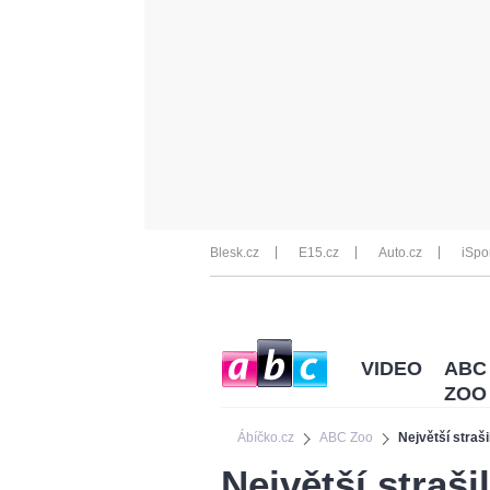
Blesk.cz
E15.cz
Auto.cz
iSpo
VIDEO
ABC
ZOO
Ábíčko.cz
ABC Zoo
Největší straš
Největší straši