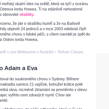
 mořský skalní útes na světě, který se tyčí z oceánu
 Ostrova lorda Howea. Ti na zdánlivě nehostinné
ési obrovské
strašilky
.
rzeno, že jde o strašilku humří a že na Ballově
hdy objevili 24 jedinců a v roce 2003 odebrali čtyři
nného chovu v lidské péči, s cílem navrátit je zpět do
a Ostrov lorda Howea.
mří v zoo Melbourne v Austrálii
•
Rohan Cleave,
ako Adam a Eva
 putoval do soukromého chovu v Sydney. Během
nakladla samice 21 vajíček, bohužel krátce poté
 velká rána, nicméně zklamání se proměnilo v úlevu
vajec vylíhlo osm zdravých nymf. Chov ale
nikl.