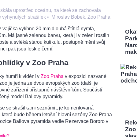
skála uprostřed oceánu, na které se zachovala
vyhynulých strašilek
•
Miroslav Bobek, Zoo Praha
z vajíčka vylíhne 20 mm dlouhá štíhlá nymfa,
Okat
 Má jasně zelenou barvu, která ji v zeleni rostlin
Park
ste a svléká starou kutikulu, postupně mění svůj
Naro
nci pak jsou leskle černí.
mak
hlídky v Zoo Praha
ky humří k vidění v
Zoo Praha
v expozici nazvané
zoo je jedna ze dvou evropských zoo (další je
hovné zařízení přístupné návštěvníkům. Součástí
šený model Ballovy pyramidy.
 se se strašilkami seznámit, je komentovaná
, která bude během letošní hlavní sezóny Zoo Praha
pozice Ballova pyramida vedle Rezervace Bororo v
Reko
Zoo
sla