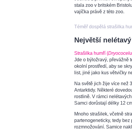
stala zoo v britském Bristolu.
vajíčka právě z této zoo.
Téměř dospělá strašilka hu
Největší nelétav
Strašilka humří (
Dryococelus
Jde o býložravý, převážně t
okolní prostředí, aby se skr
list, jiné jako kus větvičky
Na světě jich žije více než
Antarktidy. Některé dovedou 
rostlině. V rámci nelétavých
Samci dorůstají délky 12 cm
Mnoho strašilek, včetně str
partenogeneticky, tedy bez 
rozmnožování. Samice nakl