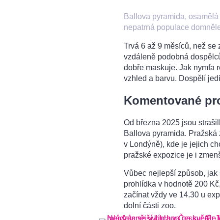
Ballova pyramida, osamělá 
nepatrná populace domněle 
Trvá 6 až 9 měsíců, než se 
vzdáleně podobná dospělcům.
dobře maskuje. Jak nymfa ro
vzhled a barvu. Dospělí jedi
Komentované pro
Od března 2025 jsou strašil
Ballova pyramida. Pražská 
v Londýně), kde je jejich c
pražské expozice je i zmen
Vůbec nejlepší způsob, jak
prohlídka v hodnotě 200 Kč
začínat vždy ve 14.30 u ex
dolní části zoo.