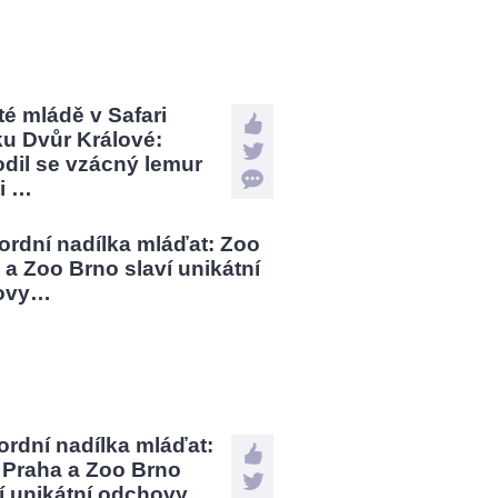
é mládě v Safari
u Dvůr Králové:
dil se vzácný lemur
i …
rdní nadílka mláďat:
 Praha a Zoo Brno
ví unikátní odchovy…