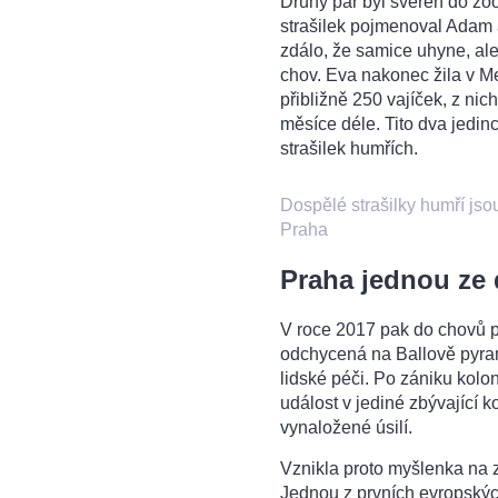
Druhý pár byl svěřen do zoo
strašilek pojmenoval Adam a
zdálo, že samice uhyne, ale 
chov. Eva nakonec žila v M
přibližně 250 vajíček, z nic
měsíce déle. Tito dva jedin
strašilek humřích.
Dospělé strašilky humří jsou
Praha
Praha jednou ze
V roce 2017 pak do chovů 
odchycená na Ballově pyrami
lidské péči. Po zániku kolon
událost v jediné zbývající 
vynaložené úsilí.
Vznikla proto myšlenka na z
Jednou z prvních evropských