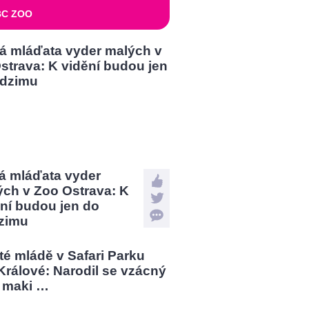
BC ZOO
á mláďata vyder
ých v Zoo Ostrava: K
ní budou jen do
zimu