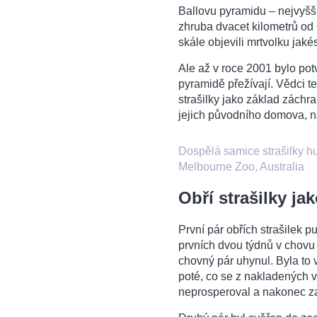
Ballovu pyramidu – nejvyšší
zhruba dvacet kilometrů od
skále objevili mrtvolku jak
Ale až v roce 2001 bylo potv
pyramidě přežívají. Vědci te
strašilky jako základ záchra
jejich původního domova, n
Dospělá samice strašilky hu
Melbourne Zoo, Australia
Obří strašilky j
První pár obřích strašilek
prvních dvou týdnů v chovu 
chovný pár uhynul. Byla to
poté, co se z nakladených 
neprosperoval a nakonec za