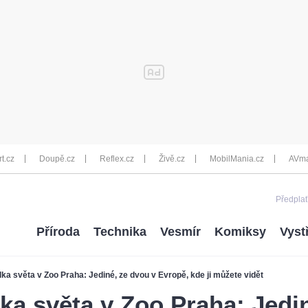
rt.cz
Doupě.cz
Reflex.cz
Živě.cz
MobilMania.cz
AVma
Předplať
Příroda
Technika
Vesmír
Komiksy
Vyst
ilka světa v Zoo Praha: Jediné, ze dvou v Evropě, kde ji můžete vidět
lka světa v Zoo Praha: Jedi