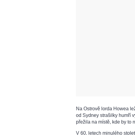
Na Ostrově lorda Howea lež
od Sydney strašilky humří v
přežila na místě, kde by to 
V 60. letech minulého stole