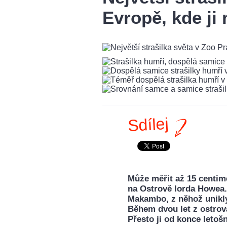
Evropě, kde ji
Sdílej
Může měřit až 15 centime
na Ostrově lorda Howea.
Makambo, z něhož unikly 
Během dvou let z ostrov
Přesto ji od konce letoš