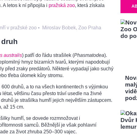
 A letos k ní připojila i
pražská zoo
, která získala
A
mří v pražské zoo
•
Miroslav Bobek, Zoo Praha
ý druh
 australis
) patří do řádu strašilek (
Phasmatodea
).
eplomilný hmyz bizarních tvarů, kterými napodobují
yly před zraky predátorů. Některé vypadají jako suchý
 nebo třeba úlomek kůry stromu.
Nov
mal
 3 600 druhů, a to na všech kontinentech s výjimkou
vidě
létat, většinu času přesto tráví usedle na živné
pod
 druhů je strašilka humří jejich největším zástupcem.
, až 15 cm.
ašilky humří, se dovede rozmnožovat i
přítomnosti samců. Běžnější je však pohlavní
ade za život zhruba 250–300 vajec.