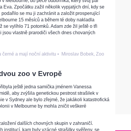
 v Melbourne, do péče odborníka, který svůj pár
 Eva. Zpočátku zažil několik vypjatých dní, kdy se
podařilo se mu ji zachránit a založit prosperující
elbourne 15 měsíců a během té doby nakladla
hž se vylíhlo 71 potomků. Adam zde žil ještě o tři
ci jsou vlastně prarodiči všech dnes chovaných
 černé a mají noční aktivitu
•
Miroslav Bobek, Zoo
 dvou zoo v Evropě
přibyla ještě jedna samička jménem Vanessa
dě, aby zvýšila genetickou pestrost strašilek v
ie v Sydney ale bylo zřejmé, že jakákoli katastrofická
kolonii v Melbourne by mohla zničit veškeré
aložení dalších chovných skupin v zahraničí.
 institucí, kam byly vzácné strašilky svěřeny, se