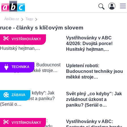
Ábíčko.cz
Tagy
ruce - články s klíčovým slovem
Vystřihovánky v ABC
VYSTŘIHOVÁNKY
4/2026: Dvojitá porce!
Husitský hejtman,…
Upletení roboti:
TECHNIKA
Budoucnost techniky jsou
měkké stroje…
Svět plný „co kdyby“: Jak
ZÁBAVA
zvládnout úzkost a
paniku? (Seriál o…
Vystřihovánky v ABC:
VYSTŘIHOVÁNKY