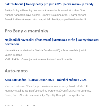
Jak zhubnout
Trendy nehty pro jaro 2025
Nové make-up trendy
Šmiky šmiky u Bereniky. Kohoutová se rozhodla zásadně změnit účes
Kuchař Kašpárek slavil po boku krásky: Dojemné přání k narozeninám
Šokující video ukazuje zkázu na palubě: Prudký propad letadla o desítk...
Pro ženy a maminky
Nejčastější novoroční předsevzetí
Miminko a mráz
Jak vybírat letní
dovolenou
Hlasatelka a moderátorka Saskia Burešová (80) - Smrt manžela ji zdrtil...
Veggie Burritos
KVÍZ: Rafťáci. Otestujte své znalosti kultovní letní komedie
Auto-moto
Alko-kalkulačka
Rallye Dakar 2025
Dálniční známka 2025
Více než polovina Němců je pro zrušení neomezené rychlosti. Vláda řekl...
Manthey slaví 30 let: Dopřejte svému Porsche závodní DNA z Nürburgring...
Dacia, Ford i Suzuki zastavují linky. Vyschlý Dunaj drtí energetiku Ba...