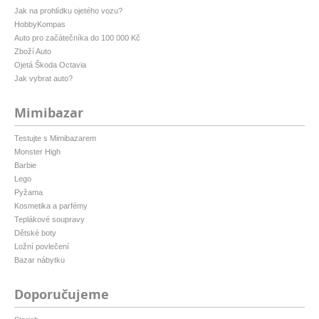
Jak na prohlídku ojetého vozu?
HobbyKompas
Auto pro začátečníka do 100 000 Kč
Zboží Auto
Ojetá Škoda Octavia
Jak vybrat auto?
Mimibazar
Testujte s Mimibazarem
Monster High
Barbie
Lego
Pyžama
Kosmetika a parfémy
Teplákové soupravy
Dětské boty
Ložní povlečení
Bazar nábytku
Doporučujeme