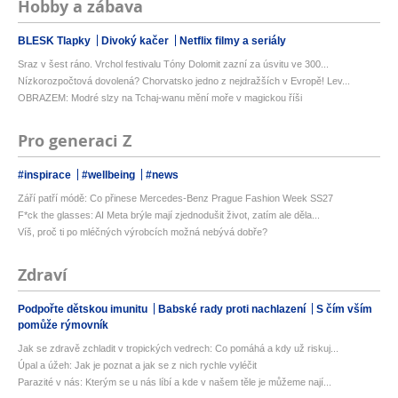
Hobby a zábava
BLESK Tlapky
Divoký kačer
Netflix filmy a seriály
Sraz v šest ráno. Vrchol festivalu Tóny Dolomit zazní za úsvitu ve 300...
Nízkorozpočtová dovolená? Chorvatsko jedno z nejdražších v Evropě! Lev...
OBRAZEM: Modré slzy na Tchaj-wanu mění moře v magickou říši
Pro generaci Z
#inspirace
#wellbeing
#news
Září patří módě: Co přinese Mercedes-Benz Prague Fashion Week SS27
F*ck the glasses: AI Meta brýle mají zjednodušit život, zatím ale děla...
Víš, proč ti po mléčných výrobcích možná nebývá dobře?
Zdraví
Podpořte dětskou imunitu
Babské rady proti nachlazení
S čím vším
pomůže rýmovník
Jak se zdravě zchladit v tropických vedrech: Co pomáhá a kdy už riskuj...
Úpal a úžeh: Jak je poznat a jak se z nich rychle vyléčit
Parazité v nás: Kterým se u nás líbí a kde v našem těle je můžeme nají...