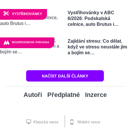
Vystřihovánky v ABC
VYSTŘIHOVÁNKY
6/2026: Podskalská
celnice, auto Brutus i…
Zajídání stresu: Co dělat,
MOURRISONOVA PORADNA
když ve stresu neustále jím
a bojím se…
NAČÍST DALŠÍ ČLÁNKY
Autoři
Předplatné
Inzerce
Klasická verze
Mobilní verze