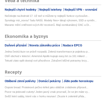
Věda a technika
Nejlepší chytré hodinky
Nejlepší telefony
Nejlepší VPN – srovnání
Nečekejte na Android 17. Už teď si můžete ty nejlepší funkce vyzkoušet...
Synology má „novou“ řadu NASů. Modely Neo+ lákají výkonem, SSD a vyměn...
Marantz mění vnitřnosti svých AV receiverů. Mají osmikanálový DAC a Di...
Ekonomika a byznys
Daňové přiznání
Novela zákoníku práce
Nadace EPCG
Jedna česká iluze se právě rozpadá. Zelená transformace je pojistkou p...
Obří obchod v letectví. Americké Apollo kupuje easyJet za 161 miliard ...
Tekuté zlato opět dostojí své přezdívce. Zdražení běžné potraviny brzy...
Recepty
Oblíbené zimní polévky
Domácí pekárny
Jídlo podle horoskopu
Oopsie bread: Proteinové pečivo lehké jako obláček zvládnete připravit...
Pozor na jedovaté cukety! Jeden jasný znak prozradí, že se jim máte vy...
Svěží letní saláty, které vás v horku neunaví: Zkuste k zelenině přida...