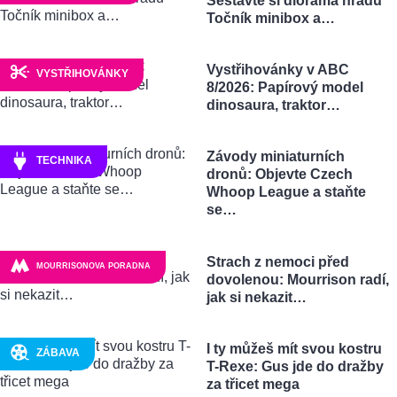
Sestavte si dioráma hradu
Točník minibox a…
Vystřihovánky v ABC
VYSTŘIHOVÁNKY
8/2026: Papírový model
dinosaura, traktor…
Závody miniaturních
TECHNIKA
dronů: Objevte Czech
Whoop League a staňte
se…
Strach z nemoci před
MOURRISONOVA PORADNA
dovolenou: Mourrison radí,
jak si nekazit…
I ty můžeš mít svou kostru
ZÁBAVA
T-Rexe: Gus jde do dražby
za třicet mega