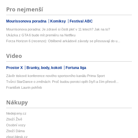
Pro nejmenší
Mourissonova poradna
Komiksy
Festival ABC
Mourrisonova poradna: Je zdravé si čistit pleť v 11 letech? Jak na to?
Ukázka z GTA 6 bude mít premiéru na Netflixu
Forza Horizon 6 (recenze): Oblíbené arkádové závody se přesouvají do u...
Video
Prostor X
Branky, body, kokoti
Fortuna liga
Závěr tiskové konference nového sportovního kanálu Prima Sport
Tvůrci StarDance o změnách: Proč budou porotci opět čtyři a čím přesvě...
František Laurin pohřeb
Nákupy
hledejceny.cz
Zboží Živě
Osobní vozy
Zboží Dáma
zbozi.blesk.cz