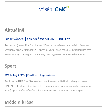
VÝBĚR
Aktuálně
Blesk Vánoce
Kalendář svátků 2025
INFO.cz
Teroristický útok Rusů v Lipsku!? Dron s výbušninou se našel u Antonov...
Výbušný dron v Německu: Odborníci varují před rostoucí hrozbou pro evr...
18 historických fotografií Bratislavy. Jak vypadalo slovenské hlavní m...
Sport
MS hokej 2025
Biatlon
Liga mistrů
Jablonec – RFS 2:0. Severočeši první zápas zvládli, do odvety si vezou...
ONLINE: Hradec - Besiktas 0:0. Domácí nápor na konci prvního poločasu,...
Nový sportovní kanál křtili slávisti i Procházka. Co bude Prima Sport ...
Móda a krása