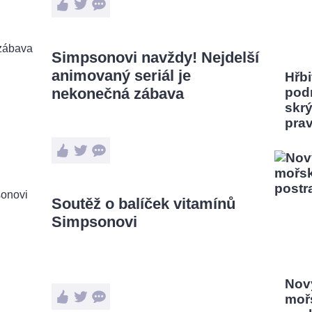
Simpsonovi navždy! Nejdelší
animovaný seriál je
Hřbi
nekonečná zábava
pod
skrý
pra
Soutěž o balíček vitamínů
Simpsonovi
Nový
moř