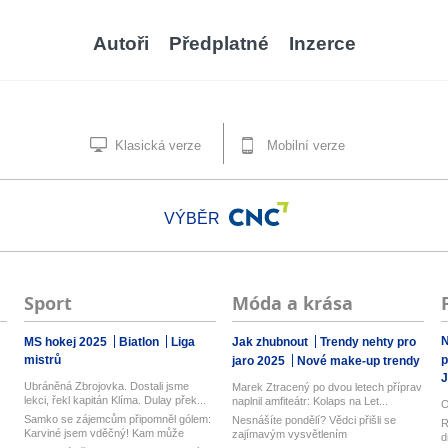
Autoři
Předplatné
Inzerce
Klasická verze
Mobilní verze
VÝBĚR
Sport
Móda a krása
N
MS hokej 2025
Biatlon
Liga
Jak zhubnout
Trendy nehty pro
mistrů
p
jaro 2025
Nové make-up trendy
J
Ubráněná Zbrojovka. Dostali jsme
Marek Ztracený po dvou letech příprav
lekci, řekl kapitán Klíma. Dulay přek...
naplnil amfiteátr: Kolaps na Let...
O
Samko se zájemcům připomněl gólem:
Nesnášíte pondělí? Vědci přišli se
R
Karviné jsem vděčný! Kam může
zajímavým vysvětlením
d
odejí...