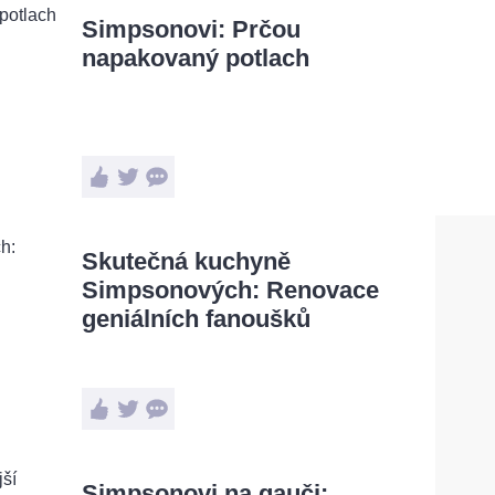
Simpsonovi: Prčou
napakovaný potlach
Skutečná kuchyně
Simpsonových: Renovace
geniálních fanoušků
Simpsonovi na gauči: