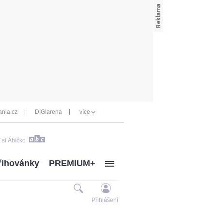
nia.cz
DIGIarena
více
 si Ábíčko
řihovánky
PREMIUM+
Přihlášení