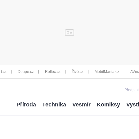
rt.cz
Doupě.cz
Reflex.cz
Živě.cz
MobilMania.cz
AVma
Předplať
Příroda
Technika
Vesmír
Komiksy
Vyst