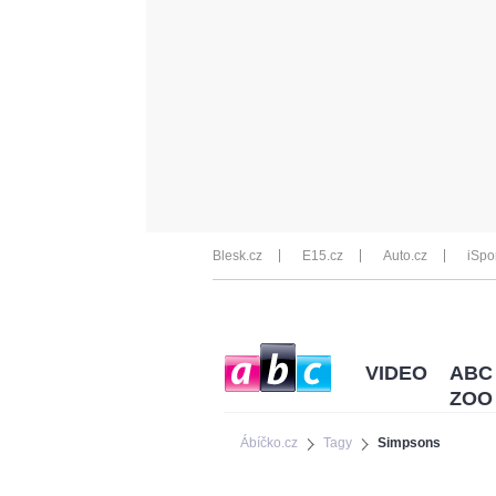
Blesk.cz
E15.cz
Auto.cz
iSpo
VIDEO
ABC
ZOO
Ábíčko.cz
Tagy
Simpsons