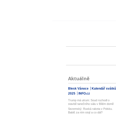
Aktuálně
Blesk Vánoce
Kalendář svátků
2025
INFO.cz
Trump má utrum: Soud rozhodl o
stavbě tanečního sálu v Bílém domě
Sezemský: Ruská raketa v Polsku.
Babiš za ním stojí a co dál?