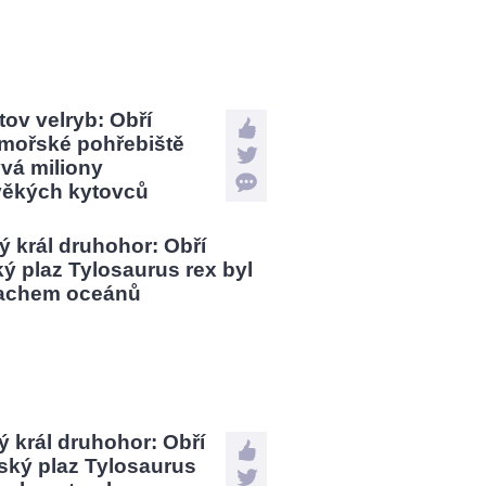
tov velryb: Obří
mořské pohřebiště
vá miliony
věkých kytovců
 král druhohor: Obří
ský plaz Tylosaurus