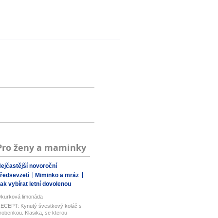
Pro ženy a maminky
ejčastější novoroční
ředsevzetí
Miminko a mráz
ak vybírat letní dovolenou
kurková limonáda
ECEPT: Kynutý švestkový koláč s
robenkou. Klasika, se kterou