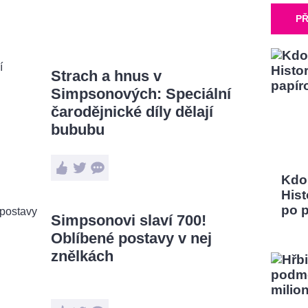
PŘ
Strach a hnus v
Simpsonových: Speciální
čarodějnické díly dělají
bububu
Kdo
Hist
po 
Simpsonovi slaví 700!
Oblíbené postavy v nej
znělkách