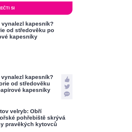
EČTI SI
 vynalezl kapesník?
orie od středověku
papírové kapesníky