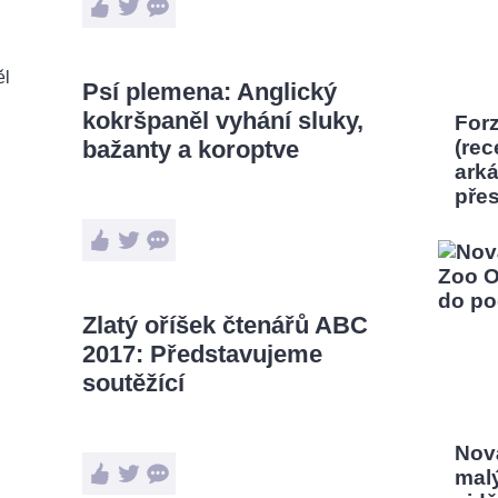
Psí plemena: Anglický
kokršpaněl vyhání sluky,
Forz
bažanty a koroptve
(rec
ark
pře
Zlatý oříšek čtenářů ABC
2017: Představujeme
soutěžící
Nov
mal