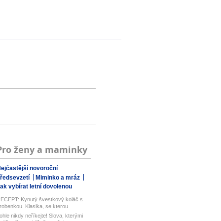
Pro ženy a maminky
ejčastější novoroční
ředsevzetí
Miminko a mráz
ak vybírat letní dovolenou
ECEPT: Kynutý švestkový koláč s
robenkou. Klasika, se kterou
aboduj...
ohle nikdy neříkejte! Slova, kterými