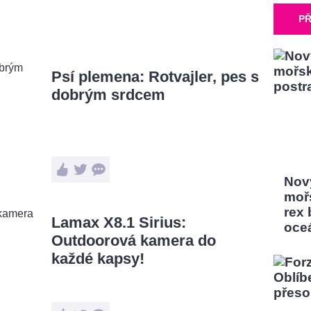
PŘ
Psí plemena: Rotvajler, pes s
dobrým srdcem
Nový
moř
rex
Lamax X8.1 Sirius:
oce
Outdoorová kamera do
každé kapsy!