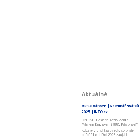
Aktuálně
Blesk Vánoce
Kalendář svátků
2025
INFO.cz
ONLINE: Poslední rozloučení s
Milanem Knížákem (†86). Kdo přišel?
Když je vrchol každý rok, co přijde
příště? Let It Roll 2026 zaujal lo...