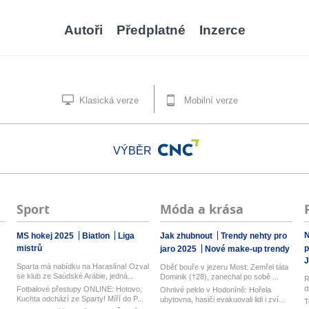
Autoři
Předplatné
Inzerce
Klasická verze
Mobilní verze
VÝBĚR
Sport
Móda a krása
N
MS hokej 2025
Biatlon
Liga
Jak zhubnout
Trendy nehty pro
mistrů
p
jaro 2025
Nové make-up trendy
J
Sparta má nabídku na Haraslína! Ozval
Oběť bouře v jezeru Most: Zemřel táta
se klub ze Saúdské Arábie, jedná...
Dominik (†28), zanechal po sobě ...
R
d
Fotbalové přestupy ONLINE: Hotovo,
Ohnivé peklo v Hodoníně: Hořela
z
Kuchta odchází ze Sparty! Míří do P...
ubytovna, hasiči evakuovali lidi i zví...
T