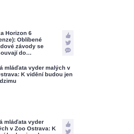
a Horizon 6
enze): Oblíbené
ádové závody se
souvají do…
á mláďata vyder
ých v Zoo Ostrava: K