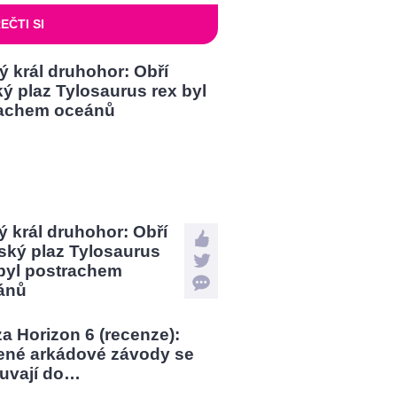
EČTI SI
 král druhohor: Obří
ský plaz Tylosaurus
 byl postrachem
ánů