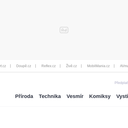
rt.cz
Doupě.cz
Reflex.cz
Živě.cz
MobilMania.cz
AVma
Předplať
Příroda
Technika
Vesmír
Komiksy
Vyst