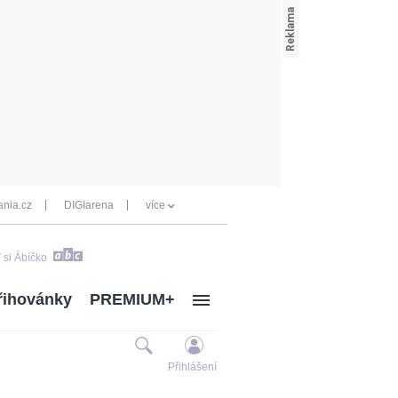
nia.cz
DIGIarena
více
 si Ábíčko
řihovánky
PREMIUM+
Přihlášení