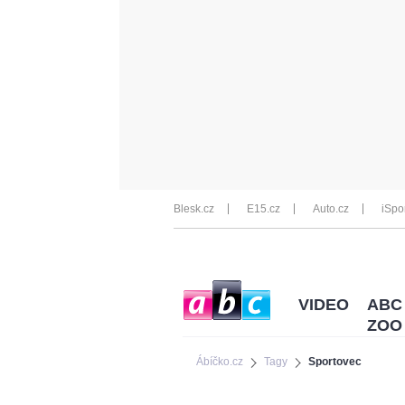
Blesk.cz
E15.cz
Auto.cz
iSpo
VIDEO
ABC
ZOO
Ábíčko.cz
Tagy
Sportovec