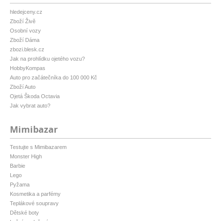
hledejceny.cz
Zboží Živě
Osobní vozy
Zboží Dáma
zbozi.blesk.cz
Jak na prohlídku ojetého vozu?
HobbyKompas
Auto pro začátečníka do 100 000 Kč
Zboží Auto
Ojetá Škoda Octavia
Jak vybrat auto?
Mimibazar
Testujte s Mimibazarem
Monster High
Barbie
Lego
Pyžama
Kosmetika a parfémy
Teplákové soupravy
Dětské boty