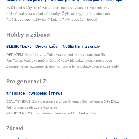
Svěží letní saláty, které vás v horku neunaví: Zkuste k zelenině přida...
Nejlepší nálev na nakládané okurky: Čtyři recepty, které musíte letos ...
Proč jíst cottage každý den? Tady je 7 překvapivých důvodů
Hobby a zábava
BLESK Tlapky
Divoký kačer
Netflix filmy a seriály
OBRAZEM: Modré slzy na Tchaj-wanu mění moře v magickou říši
Jan Faltus: Vždycky mně přišlo trošku zvrhlé splachovat pitnou vodou
Zapomeňte na rozpálené Středomoří! Zamiřte na pohádkovou pláž se zlatý...
Pro generaci Z
#inspirace
#wellbeing
#news
BEAUTY NEWS: Zara Larsson servíruje Cheetah Girl makeup a Billie Eilis...
Jak funguje vztah Lva a Vodnáře?
FASHION NEWS: John Galliano headlinuje MET GALA 2027
Zdraví