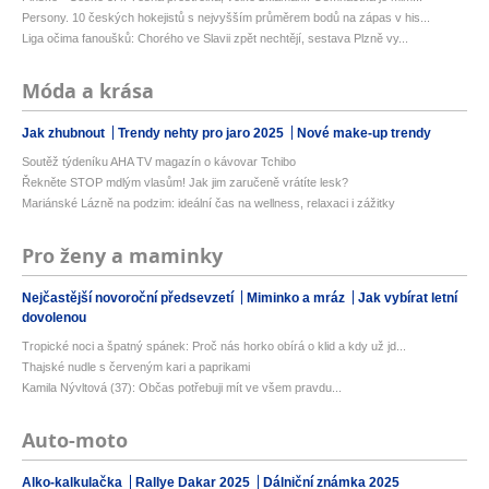
Persony. 10 českých hokejistů s nejvyšším průměrem bodů na zápas v his...
Liga očima fanoušků: Chorého ve Slavii zpět nechtějí, sestava Plzně vy...
Móda a krása
Jak zhubnout
Trendy nehty pro jaro 2025
Nové make-up trendy
Soutěž týdeníku AHA TV magazín o kávovar Tchibo
Řekněte STOP mdlým vlasům! Jak jim zaručeně vrátíte lesk?
Mariánské Lázně na podzim: ideální čas na wellness, relaxaci i zážitky
Pro ženy a maminky
Nejčastější novoroční předsevzetí
Miminko a mráz
Jak vybírat letní
dovolenou
Tropické noci a špatný spánek: Proč nás horko obírá o klid a kdy už jd...
Thajské nudle s červeným kari a paprikami
Kamila Nývltová (37): Občas potřebuji mít ve všem pravdu...
Auto-moto
Alko-kalkulačka
Rallye Dakar 2025
Dálniční známka 2025