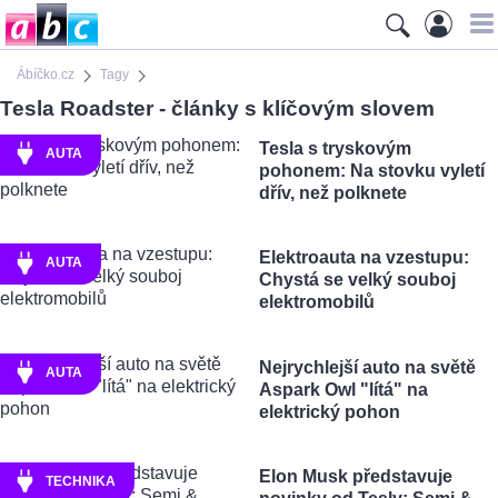
Ábíčko.cz
Tagy
Tesla Roadster - články s klíčovým slovem
Tesla s tryskovým
AUTA
pohonem: Na stovku vyletí
dřív, než polknete
Elektroauta na vzestupu:
AUTA
Chystá se velký souboj
elektromobilů
Nejrychlejší auto na světě
AUTA
Aspark Owl "lítá" na
elektrický pohon
Elon Musk představuje
TECHNIKA