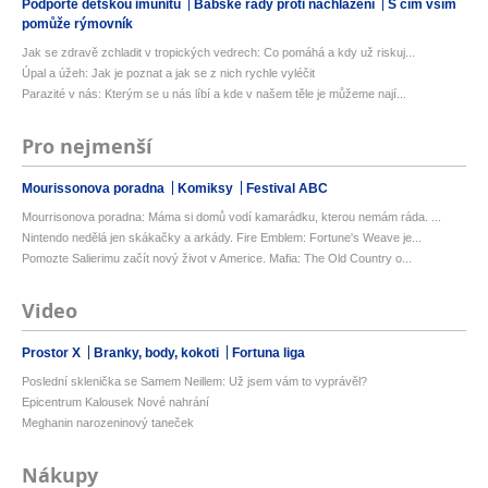
Podpořte dětskou imunitu
Babské rady proti nachlazení
S čím vším
pomůže rýmovník
Jak se zdravě zchladit v tropických vedrech: Co pomáhá a kdy už riskuj...
Úpal a úžeh: Jak je poznat a jak se z nich rychle vyléčit
Parazité v nás: Kterým se u nás líbí a kde v našem těle je můžeme nají...
Pro nejmenší
Mourissonova poradna
Komiksy
Festival ABC
Mourrisonova poradna: Máma si domů vodí kamarádku, kterou nemám ráda. ...
Nintendo nedělá jen skákačky a arkády. Fire Emblem: Fortune's Weave je...
Pomozte Salierimu začít nový život v Americe. Mafia: The Old Country o...
Video
Prostor X
Branky, body, kokoti
Fortuna liga
Poslední sklenička se Samem Neillem: Už jsem vám to vyprávěl?
Epicentrum Kalousek Nové nahrání
Meghanin narozeninový taneček
Nákupy