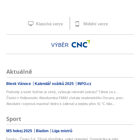
Klasická verze
Mobilní verze
VÝBĚR
Aktuálně
Blesk Vánoce
Kalendář svátků 2025
INFO.cz
Podvody a tunel: Kočner je vinný, vyfasuje rekordní pokutu? Táhne za s...
Česko v Hollywoodu: Absolventka FAMU získala studentského Oscara, post...
Absolutní i srpnová maxima! Vedro k zalknutí a teplotu přes 41 °C hlás...
Sport
MS hokej 2025
Biatlon
Liga mistrů
Finsko - Česko 5:4. Těsná přestřelka, velké zklamání. Osmnáctka je mim...