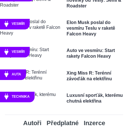
novinky od Tesly: Semi &
Roadster
Elon Musk poslal do
VESMÍR
vesmíru Teslu v raketě
Falcon Heavy
Auto ve vesmíru: Start
VESMÍR
rakety Falcon Heavy
Xing Miss R: Terénní
AUTA
závoďák na elektřinu
Luxusní sporťák, kterému
TECHNIKA
chutná elektřina
Autoři
Předplatné
Inzerce