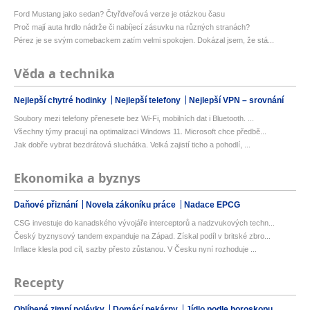
Ford Mustang jako sedan? Čtyřdveřová verze je otázkou času
Proč mají auta hrdlo nádrže či nabíjecí zásuvku na různých stranách?
Pérez je se svým comebackem zatím velmi spokojen. Dokázal jsem, že stá...
Věda a technika
Nejlepší chytré hodinky
Nejlepší telefony
Nejlepší VPN – srovnání
Soubory mezi telefony přenesete bez Wi-Fi, mobilních dat i Bluetooth. ...
Všechny týmy pracují na optimalizaci Windows 11. Microsoft chce předbě...
Jak dobře vybrat bezdrátová sluchátka. Velká zajistí ticho a pohodlí, ...
Ekonomika a byznys
Daňové přiznání
Novela zákoníku práce
Nadace EPCG
CSG investuje do kanadského vývojáře interceptorů a nadzvukových techn...
Český byznysový tandem expanduje na Západ. Získal podíl v britské zbro...
Inflace klesla pod cíl, sazby přesto zůstanou. V Česku nyní rozhoduje ...
Recepty
Oblíbené zimní polévky
Domácí pekárny
Jídlo podle horoskopu