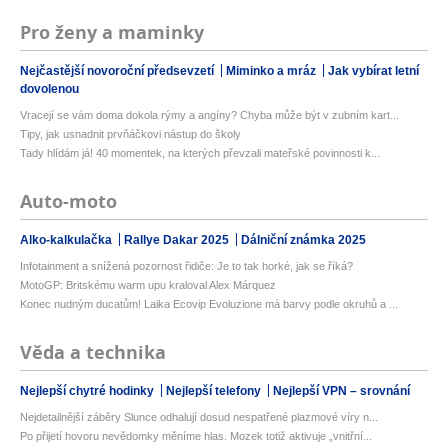
Pro ženy a maminky
Nejčastější novoroční předsevzetí
Miminko a mráz
Jak vybírat letní
dovolenou
Vracejí se vám doma dokola rýmy a angíny? Chyba může být v zubním kart...
Tipy, jak usnadnit prvňáčkovi nástup do školy
Tady hlídám já! 40 momentek, na kterých převzali mateřské povinnosti k...
Auto-moto
Alko-kalkulačka
Rallye Dakar 2025
Dálniční známka 2025
Infotainment a snížená pozornost řidiče: Je to tak horké, jak se říká?
MotoGP: Britskému warm upu kraloval Alex Márquez
Konec nudným ducatům! Laika Ecovip Evoluzione má barvy podle okruhů a ...
Věda a technika
Nejlepší chytré hodinky
Nejlepší telefony
Nejlepší VPN – srovnání
Nejdetailnější záběry Slunce odhalují dosud nespatřené plazmové víry n...
Po přijetí hovoru nevědomky měníme hlas. Mozek totiž aktivuje „vnitřní...