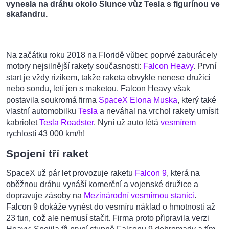
vynesla na dráhu okolo Slunce vůz Tesla s figurínou ve
skafandru.
Na začátku roku 2018 na Floridě vůbec poprvé zaburácely
motory nejsilnější rakety současnosti:
Falcon Heavy
. První
start je vždy rizikem, takže raketa obvykle nenese družici
nebo sondu, letí jen s maketou. Falcon Heavy však
postavila soukromá firma
SpaceX
Elona Muska
, který také
vlastní automobilku
Tesla
a neváhal na vrchol rakety umísit
kabriolet
Tesla Roadster
. Nyní už auto létá
vesmírem
rychlostí 43 000 km/h!
Spojení tří raket
SpaceX už pár let provozuje raketu
Falcon 9
, která na
oběžnou dráhu vynáší komerční a vojenské družice a
dopravuje zásoby na
Mezinárodní vesmírnou stanici
.
Falcon 9 dokáže vynést do vesmíru náklad o hmotnosti až
23 tun, což ale nemusí stačit. Firma proto připravila verzi