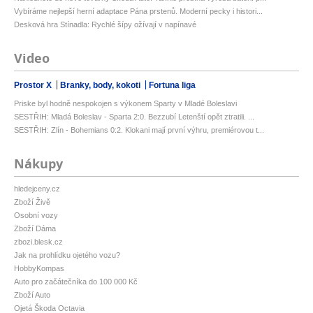
Vybíráme nejlepší herní adaptace Pána prstenů. Moderní pecky i histori...
Desková hra Stínadla: Rychlé šípy ožívají v napínavé
Video
Prostor X
Branky, body, kokoti
Fortuna liga
Priske byl hodně nespokojen s výkonem Sparty v Mladé Boleslavi
SESTŘIH: Mladá Boleslav - Sparta 2:0. Bezzubí Letenští opět ztratili. ...
SESTŘIH: Zlín - Bohemians 0:2. Klokani mají první výhru, premiérovou t...
Nákupy
hledejceny.cz
Zboží Živě
Osobní vozy
Zboží Dáma
zbozi.blesk.cz
Jak na prohlídku ojetého vozu?
HobbyKompas
Auto pro začátečníka do 100 000 Kč
Zboží Auto
Ojetá Škoda Octavia