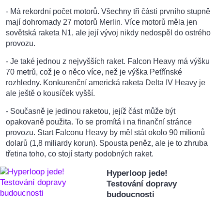
- Má rekordní počet motorů. Všechny tři části prvního stupně
mají dohromady 27 motorů Merlin. Více motorů měla jen
sovětská raketa N1, ale její vývoj nikdy nedospěl do ostrého
provozu.
- Je také jednou z nejvyšších raket. Falcon Heavy má výšku
70 metrů, což je o něco více, než je výška Petřínské
rozhledny. Konkurenční americká raketa Delta IV Heavy je
ale ještě o kousíček vyšší.
- Současně je jedinou raketou, jejíž část může být
opakovaně použita. To se promítá i na finanční stránce
provozu. Start Falconu Heavy by měl stát okolo 90 milionů
dolarů (1,8 miliardy korun). Spousta peněz, ale je to zhruba
třetina toho, co stojí starty podobných raket.
Hyperloop jede!
Testování dopravy
budoucnosti