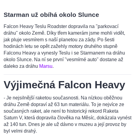
Starman už obíhá okolo Slunce
Falcon Heavy Teslu Roadster dopravila na "parkovací
dráhu" okolo Země. Díky třem kamerám jsme mohli vidět,
jak pluje vesmírem s naší planetou za zády. Po šesti
hodinách letu se opět zažehly motory druhého stupně
Falconu Heavy a vynesly Teslu i se Starmanem na dráhu
okolo Slunce. Na ní se první "vesmírné auto" dostane až
daleko za dráhu
Marsu
.
Výjimečná Falcon Heavy
- Je nejsilnější raketou současnosti. Na nízkou oběžnou
dráhu Země dopraví až 63 tun materiálu. To je nejvíce ze
současných raket, ale není to historický rekord Raketa
Saturn V, která dopravila člověka na Měsíc, dokázala vynést
až 140 tun. Dnes je ale už dávno v muzeu a její provoz by
byl velmi drahý.