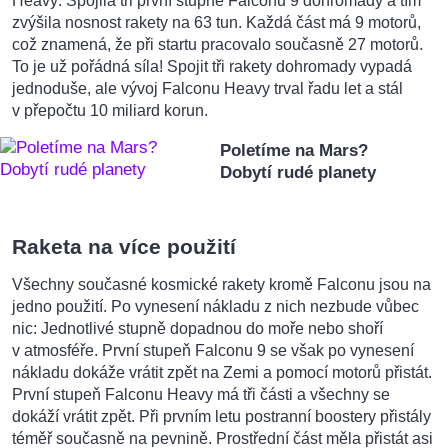
Heavy: Spojila tři první stupně Falconu 9 dohromady a tím
zvýšila nosnost rakety na 63 tun. Každá část má 9 motorů,
což znamená, že při startu pracovalo současně 27 motorů.
To je už pořádná síla! Spojit tři rakety dohromady vypadá
jednoduše, ale vývoj Falconu Heavy trval řadu let a stál
v přepočtu 10 miliard korun.
Poletíme na Mars?
Dobytí rudé planety
Raketa na více použití
Všechny současné kosmické rakety kromě Falconu jsou na
jedno použití. Po vynesení nákladu z nich nezbude vůbec
nic: Jednotlivé stupně dopadnou do moře nebo shoří
v atmosféře. První stupeň Falconu 9 se však po vynesení
nákladu dokáže vrátit zpět na Zemi a pomocí motorů přistát.
První stupeň Falconu Heavy má tři části a všechny se
dokáží vrátit zpět. Při prvním letu postranní boostery přistály
téměř současně na pevnině. Prostřední část měla přistát asi