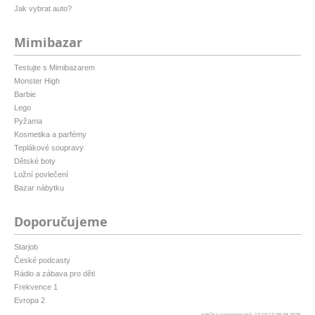
Jak vybrat auto?
Mimibazar
Testujte s Mimibazarem
Monster High
Barbie
Lego
Pyžama
Kosmetika a parfémy
Teplákové soupravy
Dětské boty
Ložní povlečení
Bazar nábytku
Doporučujeme
Starjob
České podcasty
Rádio a zábava pro děti
Frekvence 1
Evropa 2
patička vygenerovaná: 12:10:12 09.08.2026