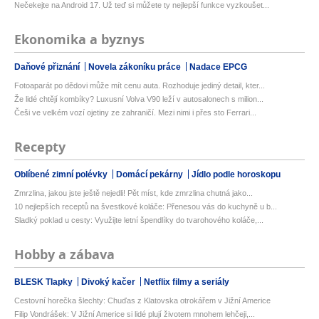
Nečekejte na Android 17. Už teď si můžete ty nejlepší funkce vyzkoušet...
Ekonomika a byznys
Daňové přiznání
Novela zákoníku práce
Nadace EPCG
Fotoaparát po dědovi může mít cenu auta. Rozhoduje jediný detail, kter...
Že lidé chtějí kombíky? Luxusní Volva V90 leží v autosalonech s milion...
Češi ve velkém vozí ojetiny ze zahraničí. Mezi nimi i přes sto Ferrari...
Recepty
Oblíbené zimní polévky
Domácí pekárny
Jídlo podle horoskopu
Zmrzlina, jakou jste ještě nejedli! Pět míst, kde zmrzlina chutná jako...
10 nejlepších receptů na švestkové koláče: Přenesou vás do kuchyně u b...
Sladký poklad u cesty: Využijte letní špendlíky do tvarohového koláče,...
Hobby a zábava
BLESK Tlapky
Divoký kačer
Netflix filmy a seriály
Cestovní horečka šlechty: Chuďas z Klatovska otrokářem v Jižní Americe
Filip Vondrášek: V Jižní Americe si lidé plují životem mnohem lehčeji,...