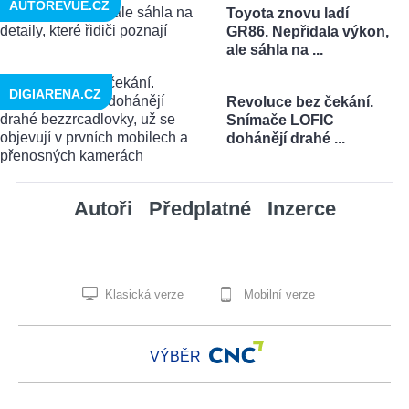
AUTOREVUE.CZ
Toyota znovu ladí
GR86. Nepřidala výkon,
ale sáhla na ...
DIGIARENA.CZ
Revoluce bez čekání.
Snímače LOFIC
dohánějí drahé ...
Autoři
Předplatné
Inzerce
Klasická verze
Mobilní verze
VÝBĚR