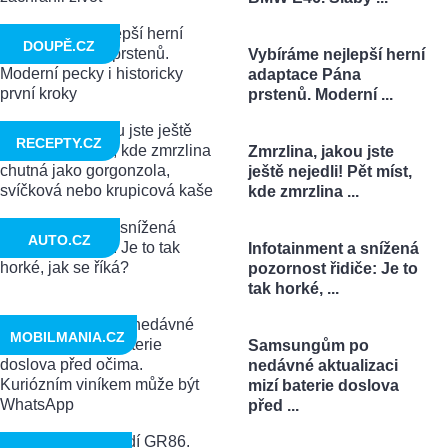
DOUPĚ.CZ
Vybíráme nejlepší herní
adaptace Pána
prstenů. Moderní ...
RECEPTY.CZ
Zmrzlina, jakou jste
ještě nejedli! Pět míst,
kde zmrzlina ...
AUTO.CZ
Infotainment a snížená
pozornost řidiče: Je to
tak horké, ...
MOBILMANIA.CZ
Samsungům po
nedávné aktualizaci
mizí baterie doslova
před ...