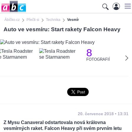
Ábíčko.cz
Přečti si
Technika
Vesmír
Auto ve vesmíru: Start rakety Falcon Heavy
8
FOTOGRAFIÍ
20. července 2018 • 13:31
Z Mysu Canaveral odstartovala nová královna
vesmírných raket. Falcon Heavy při svém prvním letu