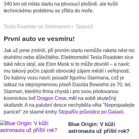
340 km od místa startu na plovoucí plošině, ale kvůli
technickému problému se zřítila do moře.
Tesla Roadster se Starmanem
•
SpaceX
První auto ve vesmíru!
Jak už jsme zmínili, při prvním startu nemůže raketa nést nic
drahého nebo důležitého. Elektromobil Tesla Roadster sice
také něco stojí, ale Elon Musk si to může dovolit – a navíc
mu takový počin zajistil obrovský zájem médií i veřejnosti.
Do kabiny vozu navíc posadil figurínu Starmana, což je
odkaz na stejnojmennou píseň Davida Bowieho ze 70. let.
Starman, kterého firma chystá i pro svou pilotovanou
kosmickou loď
Dragon Crew
, měl na sobě skutečný
skafandr. A na palubní desce nechyběla věta "Nepropadejte
panice!" ze slavné knihy
Stopařův průvodce po Galaxii
.
Blue Origin: V kůži
astronauta už příští rok?