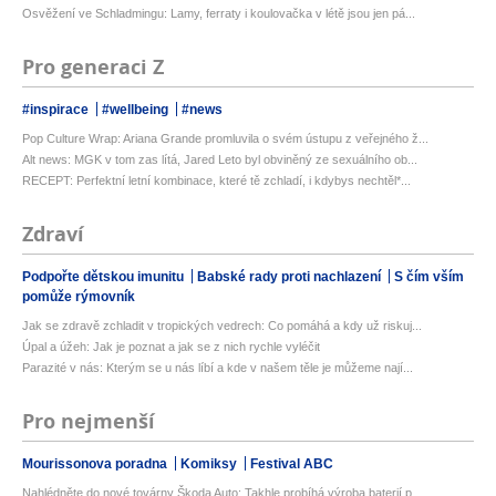
Osvěžení ve Schladmingu: Lamy, ferraty i koulovačka v létě jsou jen pá...
Pro generaci Z
#inspirace
#wellbeing
#news
Pop Culture Wrap: Ariana Grande promluvila o svém ústupu z veřejného ž...
Alt news: MGK v tom zas lítá, Jared Leto byl obviněný ze sexuálního ob...
RECEPT: Perfektní letní kombinace, které tě zchladí, i kdybys nechtěl*...
Zdraví
Podpořte dětskou imunitu
Babské rady proti nachlazení
S čím vším
pomůže rýmovník
Jak se zdravě zchladit v tropických vedrech: Co pomáhá a kdy už riskuj...
Úpal a úžeh: Jak je poznat a jak se z nich rychle vyléčit
Parazité v nás: Kterým se u nás líbí a kde v našem těle je můžeme nají...
Pro nejmenší
Mourissonova poradna
Komiksy
Festival ABC
Nahlédněte do nové továrny Škoda Auto: Takhle probíhá výroba baterií p...