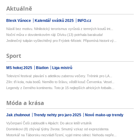
Aktuálně
Blesk Vánoce
Kalendář svátků 2025
INFO.cz
Násilí bez motivu. Nihilistický terorismus vyrůstá z temných koutů int...
Noční můra v dovolenkovém ráji: Dívku (13) potrhala barakuda!
Jedinečný tulipán vyšlechtěný pro Frýdek-Místek: Připomíná historii vý...
Sport
MS hokej 2025
Biatlon
Liga mistrů
Televizní festival: plavání s atletikou zaberou večery. Trénink pro LA...
Zlín: tři kola, nula bodů. Nemělo to šťávu, věděl kouč Červenka. Vesel...
Legendy z černého kontinentu. Toto je 15 nejlepších afrických fotbalis...
Móda a krása
Jak zhubnout
Trendy nehty pro jaro 2025
Nové make-up trendy
Vyčerpaní Češi zabloudili v Alpách: Do akce letěl vrtulník
Dominikovi (8) zbývají týdny života: Smutný vzkaz od exprezidenta
Motorkář na Táborsku nezvládl řízení, vyjel mimo silnici: Nehodu nepře...