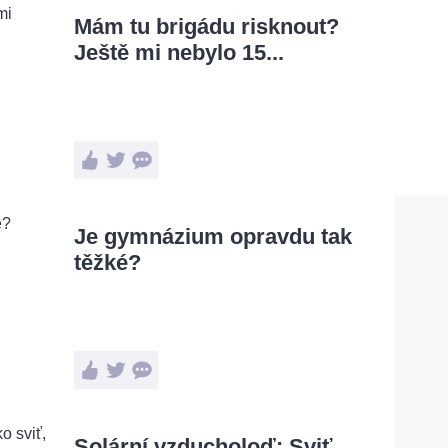
Mám tu brigádu risknout?
Ještě mi nebylo 15...
Je gymnázium opravdu tak
těžké?
Solární vzducholoď: Sviť,