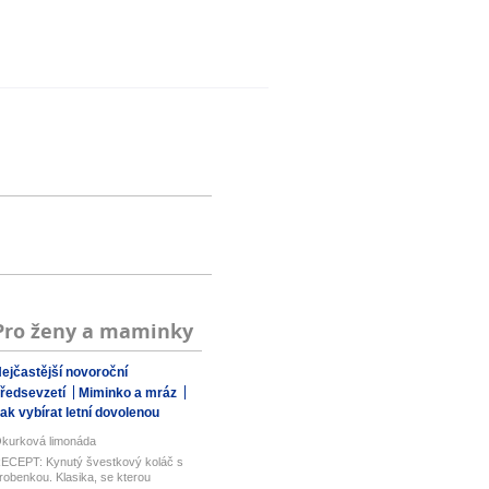
Pro ženy a maminky
ejčastější novoroční
ředsevzetí
Miminko a mráz
ak vybírat letní dovolenou
kurková limonáda
ECEPT: Kynutý švestkový koláč s
robenkou. Klasika, se kterou