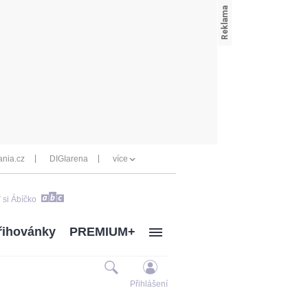
nia.cz
DIGIarena
více
 si Ábíčko
řihovánky
PREMIUM+
Přihlášení