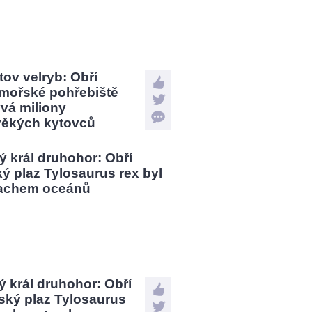
tov velryb: Obří
mořské pohřebiště
vá miliony
věkých kytovců
 král druhohor: Obří
ský plaz Tylosaurus