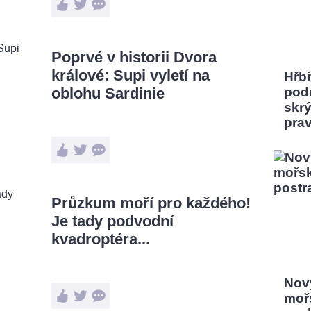
Poprvé v historii Dvora
králové: Supi vyletí na
Hřbi
oblohu Sardinie
pod
skrý
pra
Průzkum moří pro každého!
Je tady podvodní
kvadroptéra...
Nový
moř