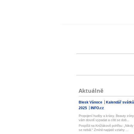
Aktuálně
Blesk Vánoce
Kalendář svátků
2025
INFO.cz
Propojení hudby a krásy. Beauty zóny
vám dovolí vypadat a cítit se dob...
Pospíšil na Knížákově pohřbu: „Nikdy
se nebál.“ Zmínil napjaté vztahy ...