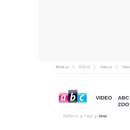
Blesk.cz
E15.cz
Auto.cz
iSpo
VIDEO
ABC
ZOO
Ábíčko.cz
Tagy
Uraz