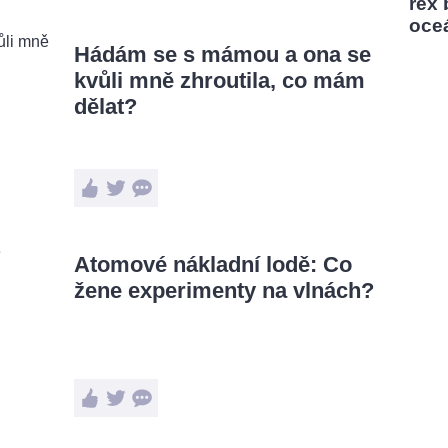
rex
oce
Hádám se s mámou a ona se
kvůli mně zhroutila, co mám
dělat?
Atomové nákladní lodě: Co
žene experimenty na vlnách?