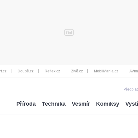
rt.cz
Doupě.cz
Reflex.cz
Živě.cz
MobilMania.cz
AVma
Předplať
Příroda
Technika
Vesmír
Komiksy
Vyst