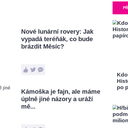
PŘ
Nové lunární rovery: Jak
vypadá teréňák, co bude
brázdit Měsíc?
Kdo
Hist
po 
Kámoška je fajn, ale máme
úplně jiné názory a uráží
mě...