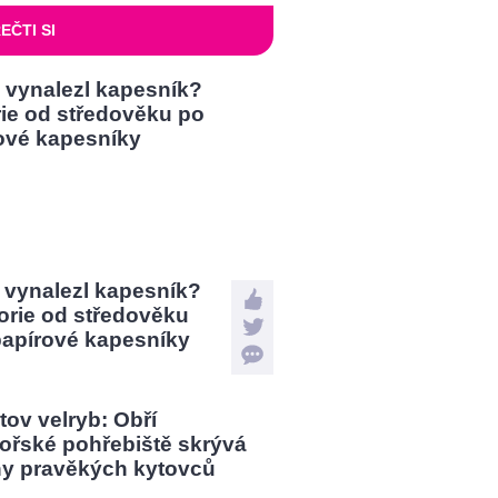
EČTI SI
 vynalezl kapesník?
orie od středověku
papírové kapesníky