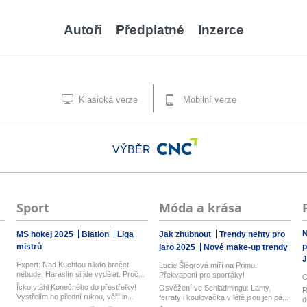
Autoři
Předplatné
Inzerce
Klasická verze
Mobilní verze
VÝBĚR
Sport
Móda a krása
N
MS hokej 2025
Biatlon
Liga
Jak zhubnout
Trendy nehty pro
mistrů
p
jaro 2025
Nové make-up trendy
J
Expert: Nad Kuchtou nikdo brečet
Lucie Šlégrová míří na Primu.
nebude, Haraslín si jde vydělat. Proč...
Překvapení pro sporťáky!
O
Ícko vtáhl Konečného do přestřelky!
Osvěžení ve Schladmingu: Lamy,
R
Vystřelím ho přední rukou, věří in...
ferraty i koulovačka v létě jsou jen pá...
d