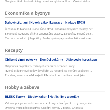
Google vrátí do Androidu integrované zamykání aplikací. Výrobci si dos...
Ekonomika a byznys
Daňové přiznání
Novela zákoníku práce
Nadace EPCG
Čínská auta Made in Europe. Říše středu obsazuje nevyužité továrny evr...
Slovenský Sudolabs přilákal amerického dravce. Za desítky milionů dola...
Čechům dál zdražují hypotéky. Sazby vystoupaly na dvouleté maximum
Recepty
Oblíbené zimní polévky
Domácí pekárny
Jídlo podle horoskopu
Od pondělí do pátku: 5 rodinných večeří ze srpnové úrody
Rychlé prázdninové obědy či večeře: 10 receptů, se kterými uspějete i ...
Zmrzlina, jakou jste ještě nejedli! Pět míst, kde zmrzlina chutná jako...
Hobby a zábava
BLESK Tlapky
Divoký kačer
Netflix filmy a seriály
Videomapping i scénické nasvícení. Jeskyně Na Špičáku ožije novými tec...
Draisina, velocipéd i kostitřas: Unikátní bicykly v Muzeu Chodska