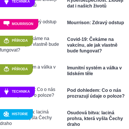
Kyberbezpečnost: Zloději
TECHNIKA
dat i našich životů
Mourrison: Zdravý odstup
MOURRISON
Covid-19: Čekáme na
PŘÍRODA
vakcínu, ale jak vlastně
bude fungovat?
Imunitní systém a válka v
PŘÍRODA
lidském těle
Pod dohledem: Co o nás
TECHNIKA
prozrazují údaje o poloze?
Osudová bitva: laciná
HISTORIE
prohra, která vyšla Čechy
draho