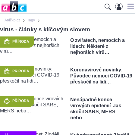
Ábíčko.cz
Tagy
virus - články s klíčovým slovem
O zvířatech, nemocích a
PŘÍRODA
lidech: Některé z
nejhorších virů…
Koronavirové novinky:
PŘÍRODA
Původce nemoci COVID-19
přeskočil na lidi…
Nenápadné konce
PŘÍRODA
virových epidemií. Jak
skočil SARS, MERS
nebo…