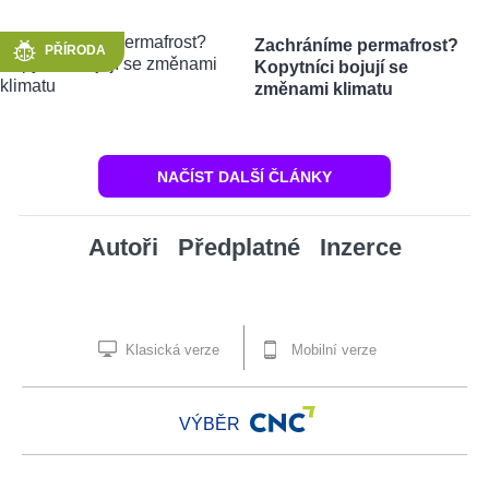
Zachráníme permafrost?
PŘÍRODA
Kopytníci bojují se
změnami klimatu
NAČÍST DALŠÍ ČLÁNKY
Autoři
Předplatné
Inzerce
Klasická verze
Mobilní verze
VÝBĚR