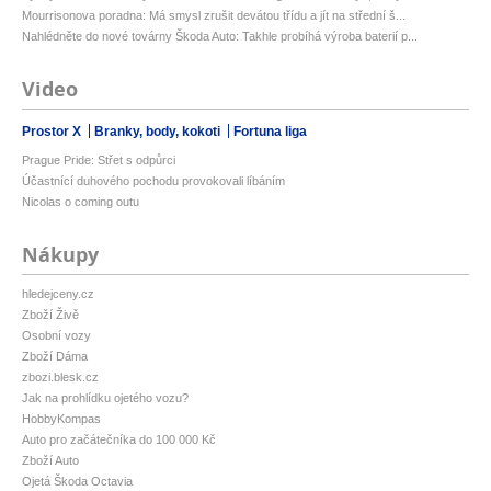
Mourrisonova poradna: Má smysl zrušit devátou třídu a jít na střední š...
Nahlédněte do nové továrny Škoda Auto: Takhle probíhá výroba baterií p...
Video
Prostor X
Branky, body, kokoti
Fortuna liga
Prague Pride: Střet s odpůrci
Účastnící duhového pochodu provokovali líbáním
Nicolas o coming outu
Nákupy
hledejceny.cz
Zboží Živě
Osobní vozy
Zboží Dáma
zbozi.blesk.cz
Jak na prohlídku ojetého vozu?
HobbyKompas
Auto pro začátečníka do 100 000 Kč
Zboží Auto
Ojetá Škoda Octavia