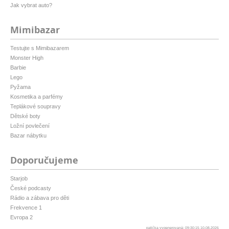
Jak vybrat auto?
Mimibazar
Testujte s Mimibazarem
Monster High
Barbie
Lego
Pyžama
Kosmetika a parfémy
Teplákové soupravy
Dětské boty
Ložní povlečení
Bazar nábytku
Doporučujeme
Starjob
České podcasty
Rádio a zábava pro děti
Frekvence 1
Evropa 2
patička vygenerovaná: 09:30:15 10.08.2026