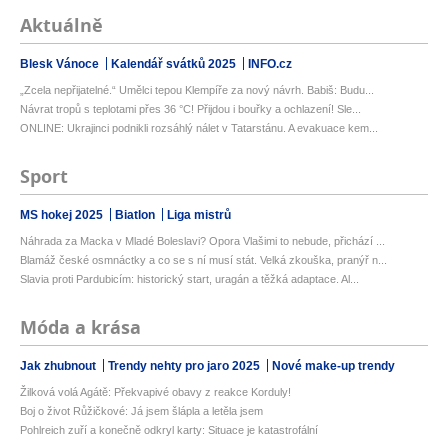
Aktuálně
Blesk Vánoce
Kalendář svátků 2025
INFO.cz
„Zcela nepřijatelné.“ Umělci tepou Klempíře za nový návrh. Babiš: Budu...
Návrat tropů s teplotami přes 36 °C! Přijdou i bouřky a ochlazení! Sle...
ONLINE: Ukrajinci podnikli rozsáhlý nálet v Tatarstánu. A evakuace kem...
Sport
MS hokej 2025
Biatlon
Liga mistrů
Náhrada za Macka v Mladé Boleslavi? Opora Vlašimi to nebude, přichází ...
Blamáž české osmnáctky a co se s ní musí stát. Velká zkouška, pranýř n...
Slavia proti Pardubicím: historický start, uragán a těžká adaptace. Al...
Móda a krása
Jak zhubnout
Trendy nehty pro jaro 2025
Nové make-up trendy
Žilková volá Agátě: Překvapivé obavy z reakce Korduly!
Boj o život Růžičkové: Já jsem šlápla a letěla jsem
Pohlreich zuří a konečně odkryl karty: Situace je katastrofální