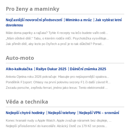
Pro ženy a maminky
Nejčastější novoroční předsevzetí
Miminko a mráz
Jak vybírat letní
dovolenou
Máte doma papriky a rajčata? Tyhle 4 recepty na lečo budete vařit celé...
„Mám ošklivé dítě.“ Tabu, o kterém rodiče mlčí. Psycholožka vysvětluje...
Jak přimět dítě, aby lezlo po čtyřech a proč je to tak důležité? Porad...
Auto-moto
Alko-kalkulačka
Rallye Dakar 2025
Dálniční známka 2025
Anketa Ojetina roku 2026 pokračuje: Hlasujte pro nejúspornější spalova...
Pondělník F1sport: Ohlasy na první polovinu sezony F1 či další závod R...
Zezadu porsche, zepředu ferrari, jméno jako lexus: Tento elektromobil ...
Věda a technika
Nejlepší chytré hodinky
Nejlepší telefony
Nejlepší VPN – srovnání
Konec hranaté nudy u Apple Watch. Apple zvažuje náramek bez displeje, ...
Nejlepší příslušenství do kanceláře. Alzácký čistič za 179 Kč se posta...