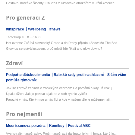
Cestovní horečka šlechty: Chuďas z Klatovska otrokářem v Jižní Americe
Pro generaci Z
#inspirace
#wellbeing
#news
Tarotskop 10. 8.—16. 8.
Hot events: Začíná slovenský Grape a do Prahy přijedou Show Me The Bod...
Glow up se stává luxusem, proč mladí lidé říkají ano glow downu?
Zdraví
Podpořte dětskou imunitu
Babské rady proti nachlazení
S čím vším
pomůže rýmovník
Jak se zdravě zchladit v tropických vedrech: Co pomáhá a kdy už riskuj...
Úpal a úžeh: Jak je poznat a jak se z nich rychle vyléčit
Parazité v nás: Kterým se u nás líbí a kde v našem těle je můžeme nají...
Pro nejmenší
Mourissonova poradna
Komiksy
Festival ABC
Vychytralé masožravky: Proč masožravá darlingtonie krmí hmyz, který lo...