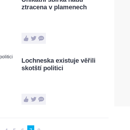
ztracena v plamenech
Lochneska existuje věřili
skotští politici