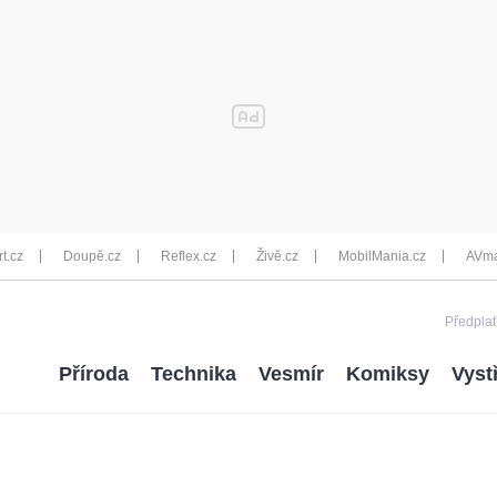
rt.cz
Doupě.cz
Reflex.cz
Živě.cz
MobilMania.cz
AVma
Předplať
Příroda
Technika
Vesmír
Komiksy
Vyst