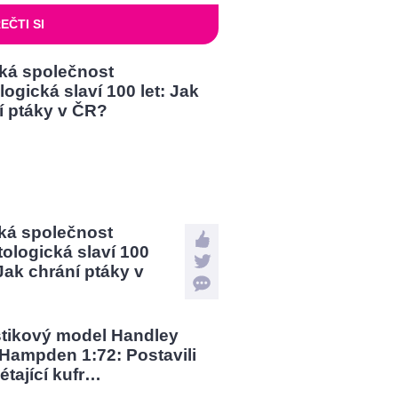
EČTI SI
ká společnost
tologická slaví 100
 Jak chrání ptáky v
?