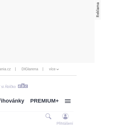
nia.cz
DIGIarena
více
 si Ábíčko
řihovánky
PREMIUM+
Přihlášení