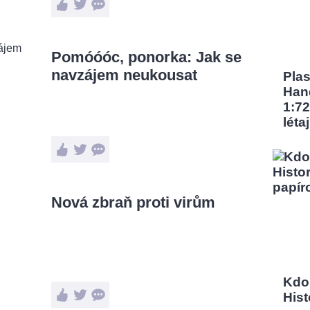
Pomóóóc, ponorka: Jak se
navzájem neukousat
Pla
Han
1:72
léta
Nová zbraň proti virům
Kdo
Hist