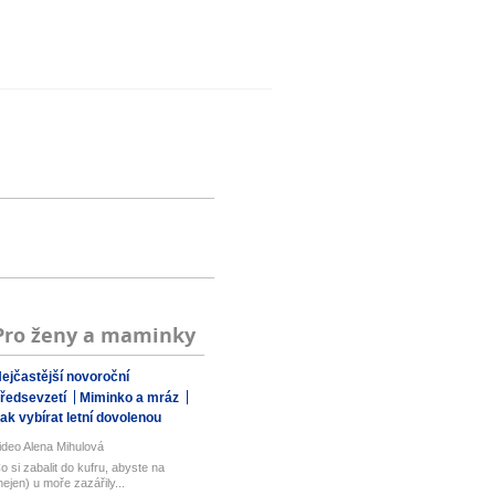
Pro ženy a maminky
ejčastější novoroční
ředsevzetí
Miminko a mráz
ak vybírat letní dovolenou
ideo Alena Mihulová
o si zabalit do kufru, abyste na
nejen) u moře zazářily...