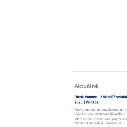
Aktuálně
Blesk Vánoce
Kalendář svátků
2025
INFO.cz
Maďarsko bude mít nového prezident
Vládní strana nominovala bývalého...
Místo opředené historkami plnými krv
Nadšenci zachraňují Lorenzovu h...