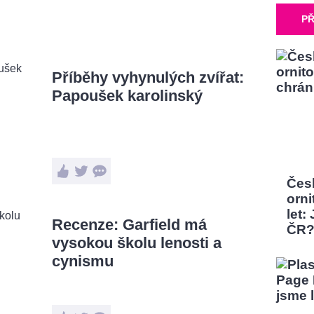
PŘ
Příběhy vyhynulých zvířat:
Papoušek karolinský
Čes
orni
let:
Recenze: Garfield má
ČR
vysokou školu lenosti a
cynismu