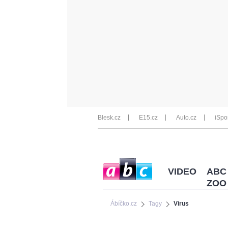
Blesk.cz
E15.cz
Auto.cz
iSpo
VIDEO
ABC
ZOO
Ábíčko.cz
Tagy
Virus