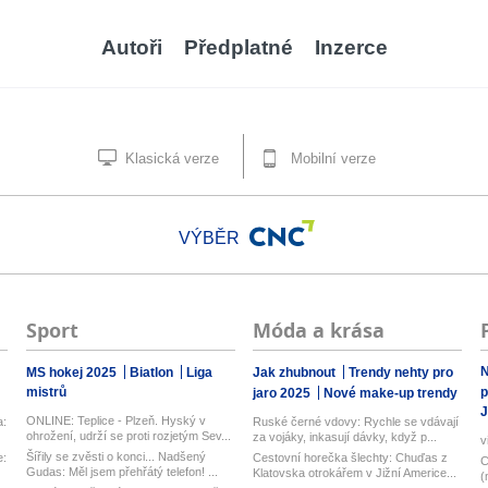
Autoři
Předplatné
Inzerce
Klasická verze
Mobilní verze
VÝBĚR
Sport
Móda a krása
N
MS hokej 2025
Biatlon
Liga
Jak zhubnout
Trendy nehty pro
mistrů
p
jaro 2025
Nové make-up trendy
J
ONLINE: Teplice - Plzeň. Hyský v
a:
Ruské černé vdovy: Rychle se vdávají
ohrožení, udrží se proti rozjetým Sev...
za vojáky, inkasují dávky, když p...
v
Šířily se zvěsti o konci... Nadšený
e:
Cestovní horečka šlechty: Chuďas z
C
Gudas: Měl jsem přehřátý telefon! ...
Klatovska otrokářem v Jižní Americe...
(