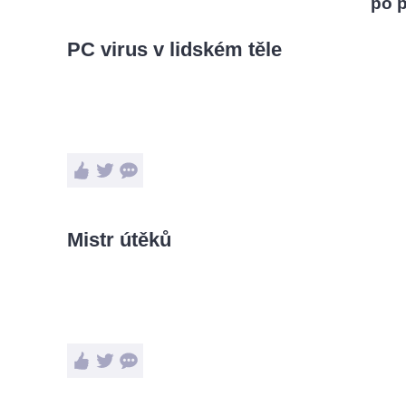
po 
PC virus v lidském těle
Mistr útěků