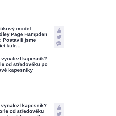
stikový model
dley Page Hampden
: Postavili jsme
jící kufr…
 vynalezl kapesník?
orie od středověku