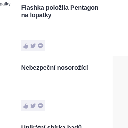
Flashka položila Pentagon
na lopatky
Nebezpeční nosorožíci
Unikátní sbírka hadů