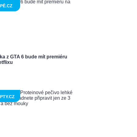
PĚ.CZ
ka z GTA 6 bude mít premiéru
tflixu
PTY.CZ