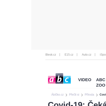
Blesk.cz
E15.cz
Auto.cz
iSpo
VIDEO
ABC
ZOO
Ábíčko.cz
Přečti si
Příroda
Covi
Covid-19: Čeká