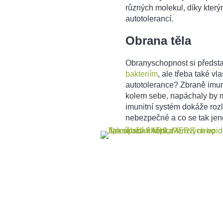
různých molekul, díky který
autotolerancí.
Obrana těla
Obranyschopnost si předsta
bakteriím
, ale třeba také 
autotolerance? Zbraně imun
kolem sebe, napáchaly by m
imunitní systém dokáže rozliš
nebezpečné a co se tak jeno