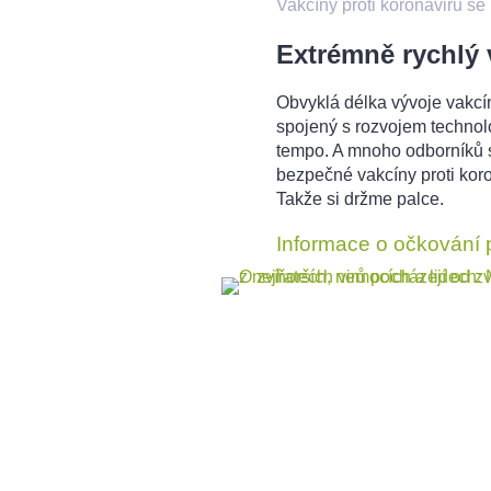
Vakcíny proti koronaviru s
Extrémně rychlý 
Obvyklá délka vývoje vakcín
spojený s rozvojem technolo
tempo. A mnoho odborníků s
bezpečné vakcíny proti kor
Takže si držme palce.
Informace o očkování pr