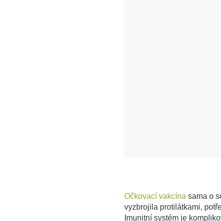
Očkovací vakcína
sama o so
vyzbrojila protilátkami, pot
Imunitní systém je kompliko