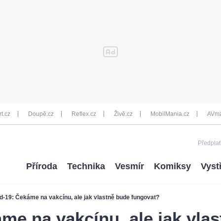
rt.cz
Doupě.cz
Reflex.cz
Živě.cz
MobilMania.cz
AVma
Předplať
Příroda
Technika
Vesmír
Komiksy
Vyst
d-19: Čekáme na vakcínu, ale jak vlastně bude fungovat?
me na vakcínu, ale jak vla