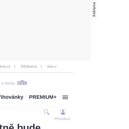
nia.cz
DIGIarena
více
 si Ábíčko
řihovánky
PREMIUM+
Přihlášení
stně bude