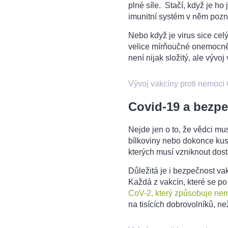
plné síle. Stačí, když je h
imunitní systém v něm pozná 
Nebo když je virus sice cel
velice mírňoučné onemocnění
není nijak složitý, ale vývoj
Vývoj vakcíny proti nemoci
Covid-19 a bezp
Nejde jen o to, že vědci mus
bílkoviny nebo dokonce ku
kterých musí vzniknout dos
Důležitá je i bezpečnost va
Každá z vakcín, které se po
CoV-2, který způsobuje ne
na tisících dobrovolníků, než