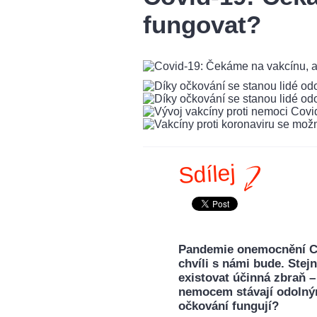
fungovat?
Sdílej
Pandemie onemocnění Covi
chvíli s námi bude. Stej
existovat účinná zbraň –
nemocem stávají odolný
očkování fungují?