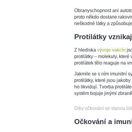
Obranyschopnost ani autoto
proto někdo dostane rakovi
neškodné látky a způsobuj
Protilátky vznika
Z hlediska
vývoje vakcín
js
protilátky – molekuly, které
protilátek tělo reaguje na vn
Jakmile se s ním imunitní 
protilátky, které jsou jakob
ho likvidují. Tvorba protilá
systém bojuje jinými zbran
Díky očkování se stanou l
Očkování a imuni