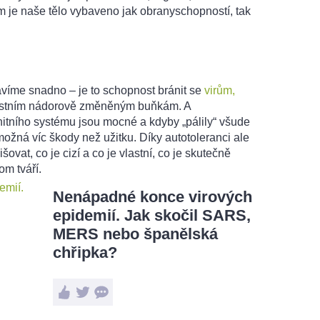
m je naše tělo vybaveno jak obranyschopností, tak
víme snadno – je to schopnost bránit se
virům,
vlastním nádorově změněným buňkám. A
itního systému jsou mocné a kdyby „pálily“ všude
ožná víc škody než užitku. Díky autotoleranci ale
ovat, co je cizí a co je vlastní, co je skutečně
m tváří.
Nenápadné konce virových
epidemií. Jak skočil SARS,
MERS nebo španělská
chřipka?