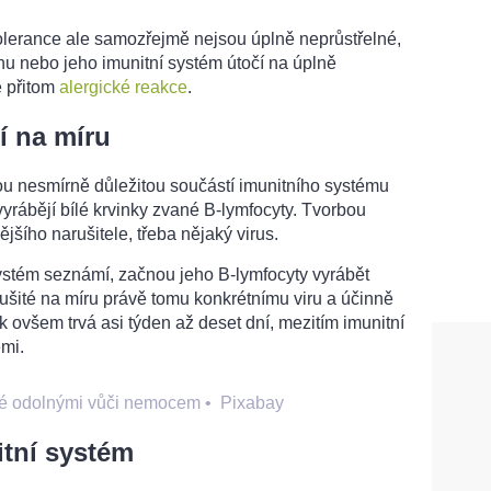
lerance ale samozřejmě nejsou úplně neprůstřelné,
nu nebo jeho imunitní systém útočí na úplně
e přitom
alergické reakce
.
jí na míru
ou nesmírně důležitou součástí imunitního systému
 vyrábějí bílé krvinky zvané B-lymfocyty. Tvorbou
ějšího narušitele, třeba nějaký virus.
systém seznámí, začnou jeho B-lymfocyty vyrábět
y ušité na míru právě tomu konkrétnímu viru a účinně
tek ovšem trvá asi týden až deset dní, mezitím imunitní
ěmi.
idé odolnými vůči nemocem
•
Pixabay
tní systém