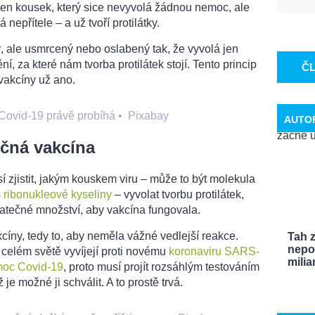
o jen kousek, který sice nevyvolá žádnou nemoc, ale
nepřítele – a už tvoří protilátky.
ý, ale usmrcený nebo oslabený tak, že vyvolá jen
, za které nám tvorba protilátek stojí. Tento princip
Č
 vakcíny už ano.
 Covid-19 právě probíhá
•
Pixabay
AUTO
ečná vakcína
í zjistit, jakým kouskem viru – může to být molekula
s
ribonukleové kyseliny
– vyvolat tvorbu protilátek,
tatečné množství, aby vakcína fungovala.
kcíny, tedy to, aby neměla vážné vedlejší reakce.
Tah 
nepo
 celém světě vyvíjejí proti novému
koronaviru SARS-
miliar
moc Covid-19
, proto musí projít rozsáhlým testováním
 je možné ji schválit. A to prostě trvá.