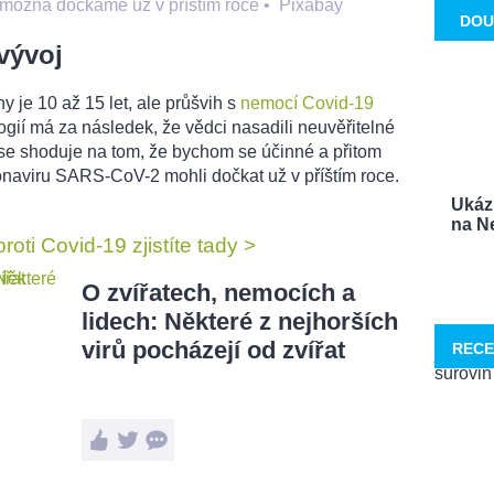
e možná dočkáme už v příštím roce
•
Pixabay
DOU
vývoj
y je 10 až 15 let, ale průšvih s
nemocí Covid-19
gií má za následek, že vědci nasadili neuvěřitelné
e shoduje na tom, že bychom se účinné a přitom
onaviru SARS-CoV-2 mohli dočkat už v příštím roce.
Ukáz
na Ne
oti Covid-19 zjistíte tady >
O zvířatech, nemocích a
lidech: Některé z nejhorších
virů pocházejí od zvířat
RECE