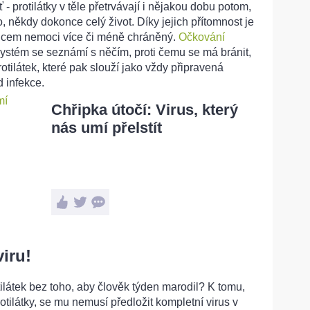
 - protilátky v těle přetrvávají i nějakou dobu potom,
, někdy dokonce celý život. Díky jejich přítomnost je
cem nemoci více či méně chráněný.
Očkování
systém se seznámí s něčím, proti čemu se má bránit,
otilátek, které pak slouží jako vždy připravená
d infekce.
Chřipka útočí: Virus, který
nás umí přelstít
iru!
otilátek bez toho, aby člověk týden marodil? K tomu,
rotilátky, se mu nemusí předložit kompletní virus v