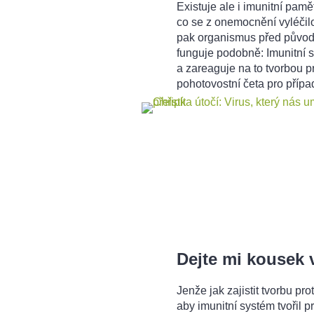
Existuje ale i imunitní paměť
co se z onemocnění vyléčilo
pak organismus před původ
funguje podobně: Imunitní 
a zareaguje na to tvorbou pr
pohotovostní četa pro přípa
Dejte mi kousek v
Jenže jak zajistit tvorbu pr
aby imunitní systém tvořil p