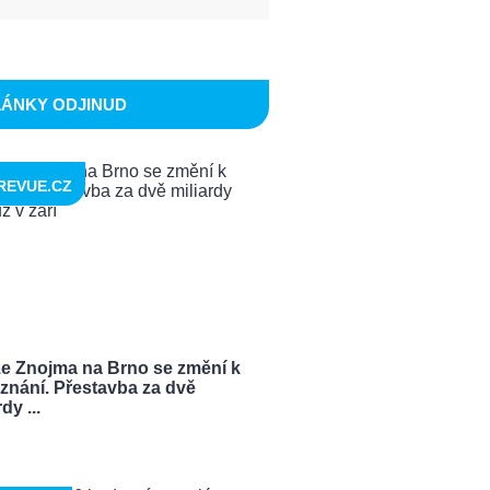
LÁNKY ODJINUD
REVUE.CZ
ze Znojma na Brno se změní k
znání. Přestavba za dvě
dy ...