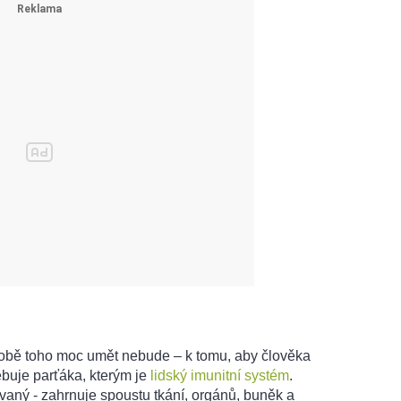
bě toho moc umět nebude – k tomu, aby člověka
řebuje parťáka, kterým je
lidský imunitní systém
.
vaný - zahrnuje spoustu tkání, orgánů, buněk a