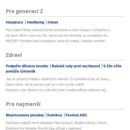
Pro generaci Z
#inspirace
#wellbeing
#news
Pop Culture Wrap: Ariana Grande promluvila o svém ústupu z veřejného ž...
Alt news: MGK v tom zas lítá, Jared Leto byl obviněný ze sexuálního ob...
RECEPT: Perfektní letní kombinace, které tě zchladí, i kdybys nechtěl*...
Zdraví
Podpořte dětskou imunitu
Babské rady proti nachlazení
S čím vším
pomůže rýmovník
Jak se zdravě zchladit v tropických vedrech: Co pomáhá a kdy už riskuj...
Úpal a úžeh: Jak je poznat a jak se z nich rychle vyléčit
Parazité v nás: Kterým se u nás líbí a kde v našem těle je můžeme nají...
Pro nejmenší
Mourissonova poradna
Komiksy
Festival ABC
Vybíráme nejlepší herní adaptace Pána prstenů. Moderní pecky i histori...
Desková hra Stínadla: Rychlé šípy ožívají v napínavé