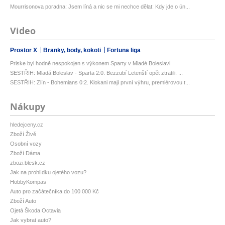
Mourrisonova poradna: Jsem líná a nic se mi nechce dělat: Kdy jde o ún...
Video
Prostor X
Branky, body, kokoti
Fortuna liga
Priske byl hodně nespokojen s výkonem Sparty v Mladé Boleslavi
SESTŘIH: Mladá Boleslav - Sparta 2:0. Bezzubí Letenští opět ztratili. ...
SESTŘIH: Zlín - Bohemians 0:2. Klokani mají první výhru, premiérovou t...
Nákupy
hledejceny.cz
Zboží Živě
Osobní vozy
Zboží Dáma
zbozi.blesk.cz
Jak na prohlídku ojetého vozu?
HobbyKompas
Auto pro začátečníka do 100 000 Kč
Zboží Auto
Ojetá Škoda Octavia
Jak vybrat auto?