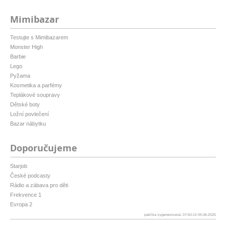
Mimibazar
Testujte s Mimibazarem
Monster High
Barbie
Lego
Pyžama
Kosmetika a parfémy
Teplákové soupravy
Dětské boty
Ložní povlečení
Bazar nábytku
Doporučujeme
Starjob
České podcasty
Rádio a zábava pro děti
Frekvence 1
Evropa 2
patička vygenerovaná: 07:50:14 09.08.2026