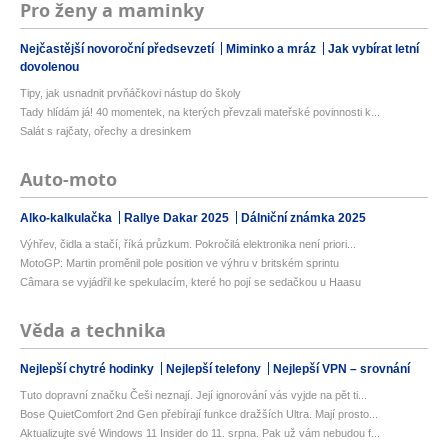
Pro ženy a maminky
Nejčastější novoroční předsevzetí
Miminko a mráz
Jak vybírat letní
dovolenou
Tipy, jak usnadnit prvňáčkovi nástup do školy
Tady hlídám já! 40 momentek, na kterých převzali mateřské povinnosti k...
Salát s rajčaty, ořechy a dresinkem
Auto-moto
Alko-kalkulačka
Rallye Dakar 2025
Dálniční známka 2025
Výhřev, čidla a stačí, říká průzkum. Pokročilá elektronika není priori...
MotoGP: Martin proměnil pole position ve výhru v britském sprintu
Câmara se vyjádřil ke spekulacím, které ho pojí se sedačkou u Haasu
Věda a technika
Nejlepší chytré hodinky
Nejlepší telefony
Nejlepší VPN – srovnání
Tuto dopravní značku Češi neznají. Její ignorování vás vyjde na pět ti...
Bose QuietComfort 2nd Gen přebírají funkce dražších Ultra. Mají prosto...
Aktualizujte své Windows 11 Insider do 11. srpna. Pak už vám nebudou f...