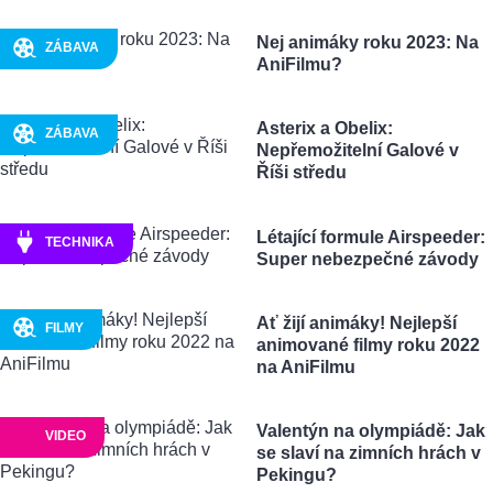
Nej animáky roku 2023: Na
ZÁBAVA
AniFilmu?
Asterix a Obelix:
ZÁBAVA
Nepřemožitelní Galové v
Říši středu
Létající formule Airspeeder:
TECHNIKA
Super nebezpečné závody
Ať žijí animáky! Nejlepší
FILMY
animované filmy roku 2022
na AniFilmu
Valentýn na olympiádě: Jak
VIDEO
se slaví na zimních hrách v
Pekingu?