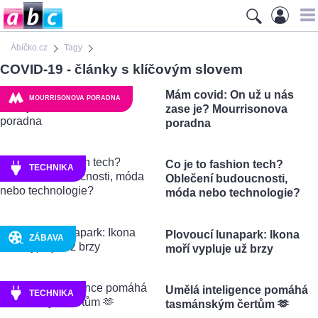
Ábíčko.cz
Tagy
COVID-19 - články s klíčovým slovem
Mám covid: On už u nás
MOURRISONOVA PORADNA
zase je? Mourrisonova
poradna
Co je to fashion tech?
TECHNIKA
Oblečení budoucnosti,
móda nebo technologie?
Plovoucí lunapark: Ikona
ZÁBAVA
moří vypluje už brzy
Umělá inteligence pomáhá
TECHNIKA
tasmánským čertům 🫶