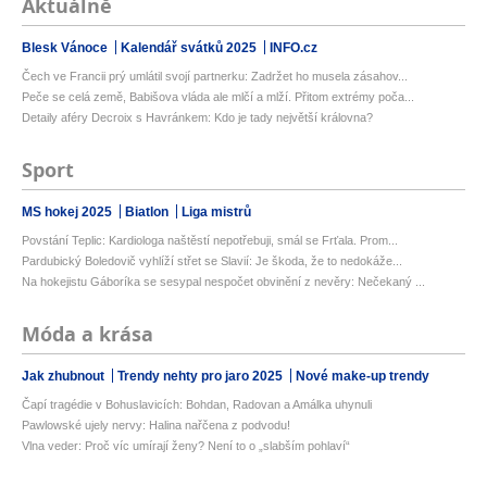
Aktuálně
Blesk Vánoce
Kalendář svátků 2025
INFO.cz
Čech ve Francii prý umlátil svojí partnerku: Zadržet ho musela zásahov...
Peče se celá země, Babišova vláda ale mlčí a mlží. Přitom extrémy poča...
Detaily aféry Decroix s Havránkem: Kdo je tady největší královna?
Sport
MS hokej 2025
Biatlon
Liga mistrů
Povstání Teplic: Kardiologa naštěstí nepotřebuji, smál se Frťala. Prom...
Pardubický Boledovič vyhlíží střet se Slavií: Je škoda, že to nedokáže...
Na hokejistu Gáboríka se sesypal nespočet obvinění z nevěry: Nečekaný ...
Móda a krása
Jak zhubnout
Trendy nehty pro jaro 2025
Nové make-up trendy
Čapí tragédie v Bohuslavicích: Bohdan, Radovan a Amálka uhynuli
Pawlowské ujely nervy: Halina nařčena z podvodu!
Vlna veder: Proč víc umírají ženy? Není to o „slabším pohlaví“