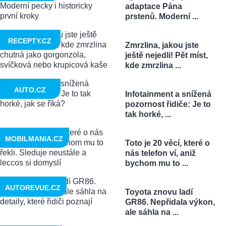
adaptace Pána
prstenů. Moderní ...
RECEPTY.CZ
Zmrzlina, jakou jste
ještě nejedli! Pět míst,
kde zmrzlina ...
AUTO.CZ
Infotainment a snížená
pozornost řidiče: Je to
tak horké, ...
MOBILMANIA.CZ
Toto je 20 věcí, které o
nás telefon ví, aniž
bychom mu to ...
AUTOREVUE.CZ
Toyota znovu ladí
GR86. Nepřidala výkon,
ale sáhla na ...