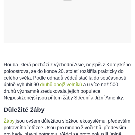
Houba, která pochází z východní Asie, nejspíš z Korejského
poloostrova, se do konce 20. století rozšířila prakticky do
celého světa. Podle odhadů vědců stačila do současnosti
úplně vyhubit 90
druhů obojživelníků
a u více než 500
druhů významně zredukovala jejich populace.
Nejpostiženější jsou přitom žáby Střední a Jižní Ameriky.
Důležité žáby
Žáby
jsou ovšem důležitou složkou ekosystému, především
potravního řetězce. Jsou pro mnoho živočichů, především
pro hady, hlavní potravou. Vědci se proto pokusili úplně