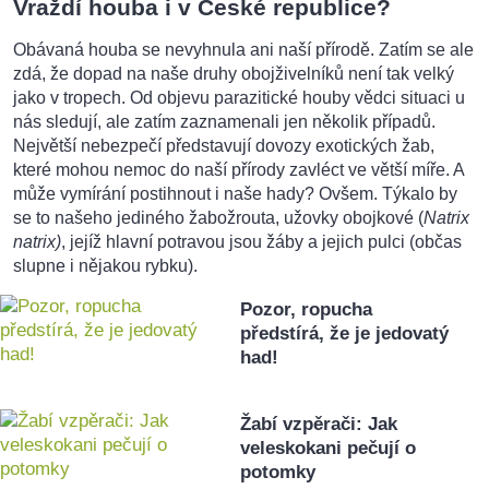
Vraždí houba i v České republice?
Obávaná houba se nevyhnula ani naší přírodě. Zatím se ale
zdá, že dopad na naše druhy obojživelníků není tak velký
jako v tropech. Od objevu parazitické houby vědci situaci u
nás sledují, ale zatím zaznamenali jen několik případů.
Největší nebezpečí představují dovozy exotických žab,
které mohou nemoc do naší přírody zavléct ve větší míře. A
může vymírání postihnout i naše hady? Ovšem. Týkalo by
se to našeho jediného žabožrouta, užovky obojkové (
Natrix
natrix)
, jejíž hlavní potravou jsou žáby a jejich pulci (občas
slupne i nějakou rybku).
Pozor, ropucha
předstírá, že je jedovatý
had!
Žabí vzpěrači: Jak
veleskokani pečují o
potomky