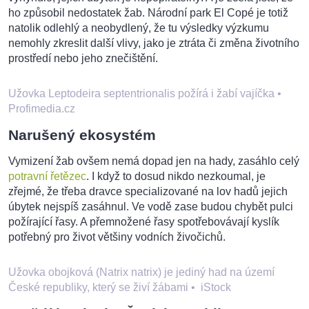
ho způsobil nedostatek žab. Národní park El Copé je totiž
natolik odlehlý a neobydlený, že tu výsledky výzkumu
nemohly zkreslit další vlivy, jako je ztráta či změna životního
prostředí nebo jeho znečištění.
Užovka Leptodeira septentrionalis požírá i žabí vajíčka
•
Profimedia.cz
Narušený ekosystém
Vymizení žab ovšem nemá dopad jen na hady, zasáhlo celý
potravní řetězec
. I když to dosud nikdo nezkoumal, je
zřejmé, že třeba dravce specializované na lov hadů jejich
úbytek nejspíš zasáhnul. Ve vodě zase budou chybět pulci
požírající řasy. A přemnožené řasy spotřebovávají kyslík
potřebný pro život většiny vodních živočichů.
Užovka obojková (Natrix natrix) je jediný had na území
České republiky, který se živí žábami
•
iStock