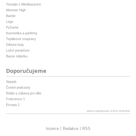
Testujte s Mimibazarem
Monster High
Barbie
Lego
Pyžama
Kosmetika a parfémy
Teplákové soupravy
Dětské boty
Ložní povlečení
Bazar nábytku
Doporučujeme
Starjob
České podcasty
Rádio a zábava pro děti
Frekvence 1
Evropa 2
patička vygenerovaná: 12:40:21 09.08.2026
Inzerce
Redakce
RSS