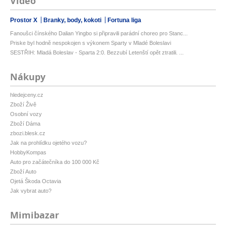
Video
Prostor X
Branky, body, kokoti
Fortuna liga
Fanoušci čínského Dalian Yingbo si připravili parádní choreo pro Stanc...
Priske byl hodně nespokojen s výkonem Sparty v Mladé Boleslavi
SESTŘIH: Mladá Boleslav - Sparta 2:0. Bezzubí Letenští opět ztratili. ...
Nákupy
hledejceny.cz
Zboží Živě
Osobní vozy
Zboží Dáma
zbozi.blesk.cz
Jak na prohlídku ojetého vozu?
HobbyKompas
Auto pro začátečníka do 100 000 Kč
Zboží Auto
Ojetá Škoda Octavia
Jak vybrat auto?
Mimibazar