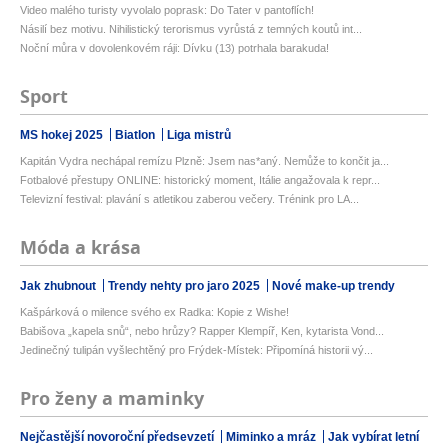
Video malého turisty vyvolalo poprask: Do Tater v pantoflích!
Násilí bez motivu. Nihilistický terorismus vyrůstá z temných koutů int...
Noční můra v dovolenkovém ráji: Dívku (13) potrhala barakuda!
Sport
MS hokej 2025
Biatlon
Liga mistrů
Kapitán Vydra nechápal remízu Plzně: Jsem nas*aný. Nemůže to končit ja...
Fotbalové přestupy ONLINE: historický moment, Itálie angažovala k repr...
Televizní festival: plavání s atletikou zaberou večery. Trénink pro LA...
Móda a krása
Jak zhubnout
Trendy nehty pro jaro 2025
Nové make-up trendy
Kašpárková o milence svého ex Radka: Kopie z Wishe!
Babišova „kapela snů“, nebo hrůzy? Rapper Klempíř, Ken, kytarista Vond...
Jedinečný tulipán vyšlechtěný pro Frýdek-Místek: Připomíná historii vý...
Pro ženy a maminky
Nejčastější novoroční předsevzetí
Miminko a mráz
Jak vybírat letní