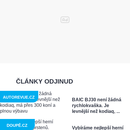
ČLÁNKY ODJINUD
AUTOREVUE.CZ
BAIC BJ30 není žádná
rychlokvaška. Je
levnější než kodiaq, ...
DOUPĚ.CZ
Vybíráme nejlepší herní