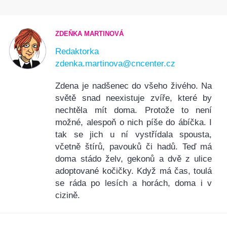
ZDEŇKA MARTINOVÁ
Redaktorka
zdenka.martinova@cncenter.cz
Zdena je nadšenec do všeho živého. Na
světě snad neexistuje zvíře, které by
nechtěla mít doma. Protože to není
možné, alespoň o nich píše do ábíčka. I
tak se jich u ní vystřídala spousta,
včetně štírů, pavouků či hadů. Teď má
doma stádo želv, gekonů a dvě z ulice
adoptované kočičky. Když má čas, toulá
se ráda po lesích a horách, doma i v
cizině.