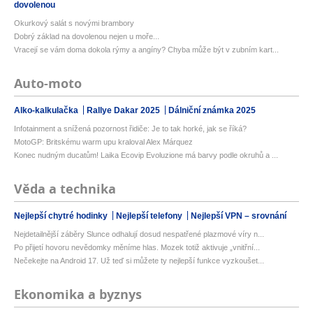
dovolenou
Okurkový salát s novými brambory
Dobrý základ na dovolenou nejen u moře...
Vracejí se vám doma dokola rýmy a angíny? Chyba může být v zubním kart...
Auto-moto
Alko-kalkulačka
Rallye Dakar 2025
Dálniční známka 2025
Infotainment a snížená pozornost řidiče: Je to tak horké, jak se říká?
MotoGP: Britskému warm upu kraloval Alex Márquez
Konec nudným ducatům! Laika Ecovip Evoluzione má barvy podle okruhů a ...
Věda a technika
Nejlepší chytré hodinky
Nejlepší telefony
Nejlepší VPN – srovnání
Nejdetailnější záběry Slunce odhalují dosud nespatřené plazmové víry n...
Po přijetí hovoru nevědomky měníme hlas. Mozek totiž aktivuje „vnitřní...
Nečekejte na Android 17. Už teď si můžete ty nejlepší funkce vyzkoušet...
Ekonomika a byznys