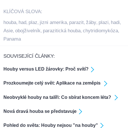
KLÍČOVÁ SLOVA:
houba
had
plaz
jizni amerika
parazit
žáby
plazi
hadi
,
,
,
,
,
,
,
,
Asie
obojživelník
parazitická houba
chytridiomykóza
,
,
,
,
Panama
SOUVISEJÍCÍ ČLÁNKY:
Houby versus LED žárovky: Proč svítí?
Prozkoumejte celý svět: Aplikace na zeměpis
Neobvyklé houby na talíři: Co sbírat koncem léta?
Nová dravá houba se představuje
Pohled do světa: Houby nejsou "na houby"