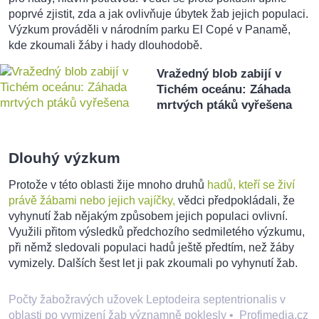
poprvé zjistit, zda a jak ovlivňuje úbytek žab jejich populaci.
Výzkum prováděli v národním parku El Copé v Panamě,
kde zkoumali žáby i hady dlouhodobě.
Vražedný blob zabijí v
Tichém oceánu: Záhada
mrtvých ptáků vyřešena
Dlouhý výzkum
Protože v této oblasti žije mnoho druhů
hadů, kteří se živí
právě žábami nebo jejich vajíčky,
vědci předpokládali, že
vyhynutí žab nějakým způsobem jejich populaci ovlivní.
Využili přitom výsledků předchozího sedmiletého výzkumu,
při němž sledovali populaci hadů ještě předtím, než žáby
vymizely. Dalších šest let ji pak zkoumali po vyhynutí žab.
Počty žabožravých užovek Leptodeira septentrionalis v
oblasti po vymizení žab významně poklesly
•
Profimedia.cz