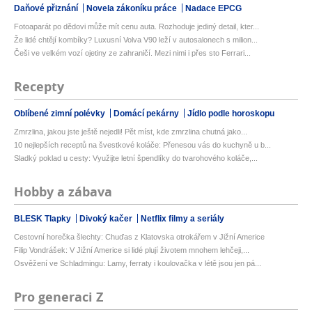
Daňové přiznání
Novela zákoníku práce
Nadace EPCG
Fotoaparát po dědovi může mít cenu auta. Rozhoduje jediný detail, kter...
Že lidé chtějí kombíky? Luxusní Volva V90 leží v autosalonech s milion...
Češi ve velkém vozí ojetiny ze zahraničí. Mezi nimi i přes sto Ferrari...
Recepty
Oblíbené zimní polévky
Domácí pekárny
Jídlo podle horoskopu
Zmrzlina, jakou jste ještě nejedli! Pět míst, kde zmrzlina chutná jako...
10 nejlepších receptů na švestkové koláče: Přenesou vás do kuchyně u b...
Sladký poklad u cesty: Využijte letní špendlíky do tvarohového koláče,...
Hobby a zábava
BLESK Tlapky
Divoký kačer
Netflix filmy a seriály
Cestovní horečka šlechty: Chuďas z Klatovska otrokářem v Jižní Americe
Filip Vondrášek: V Jižní Americe si lidé plují životem mnohem lehčeji,...
Osvěžení ve Schladmingu: Lamy, ferraty i koulovačka v létě jsou jen pá...
Pro generaci Z