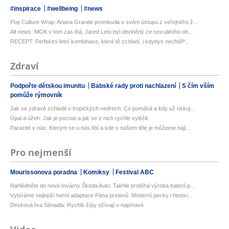
#inspirace
#wellbeing
#news
Pop Culture Wrap: Ariana Grande promluvila o svém ústupu z veřejného ž...
Alt news: MGK v tom zas lítá, Jared Leto byl obviněný ze sexuálního ob...
RECEPT: Perfektní letní kombinace, které tě zchladí, i kdybys nechtěl*...
Zdraví
Podpořte dětskou imunitu
Babské rady proti nachlazení
S čím vším
pomůže rýmovník
Jak se zdravě zchladit v tropických vedrech: Co pomáhá a kdy už riskuj...
Úpal a úžeh: Jak je poznat a jak se z nich rychle vyléčit
Parazité v nás: Kterým se u nás líbí a kde v našem těle je můžeme nají...
Pro nejmenší
Mourissonova poradna
Komiksy
Festival ABC
Nahlédněte do nové továrny Škoda Auto: Takhle probíhá výroba baterií p...
Vybíráme nejlepší herní adaptace Pána prstenů. Moderní pecky i histori...
Desková hra Stínadla: Rychlé šípy ožívají v napínavé