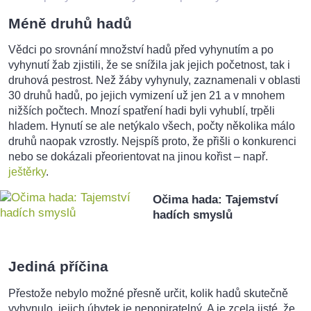
Méně druhů hadů
Vědci po srovnání množství hadů před vyhynutím a po
vyhynutí žab zjistili, že se snížila jak jejich početnost, tak i
druhová pestrost. Než žáby vyhynuly, zaznamenali v oblasti
30 druhů hadů, po jejich vymizení už jen 21 a v mnohem
nižších počtech. Mnozí spatření hadi byli vyhublí, trpěli
hladem. Hynutí se ale netýkalo všech, počty několika málo
druhů naopak vzrostly. Nejspíš proto, že přišli o konkurenci
nebo se dokázali přeorientovat na jinou kořist – např.
ještěrky
.
Očima hada: Tajemství
hadích smyslů
Jediná příčina
Přestože nebylo možné přesně určit, kolik hadů skutečně
vyhynulo, jejich úbytek je nepopiratelný. A je zcela jisté, že