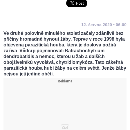
12. června 2020 • 06:00
Ve druhé polovině minulého století začaly zdánlivě bez
příčiny hromadně hynout žáby. Teprve v roce 1998 byla
objevena parazitická houba, která je doslova požírá
zaživa. Vědci ji pojmenovali Batrachochytrium
dendrobatidis a nemoc, kterou u žab a dalších
obojživelníků vyvolává, chytridiomykóza. Tato zákeřná
parazitická houba hubí žáby na celém světě. Jenže žáby
nejsou její jediné oběti.