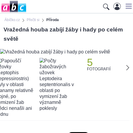
Ábíčko.cz
Přečti si
Příroda
Vražedná houba zabíjí žáby i hady po celém
světě
5
FOTOGRAFIÍ