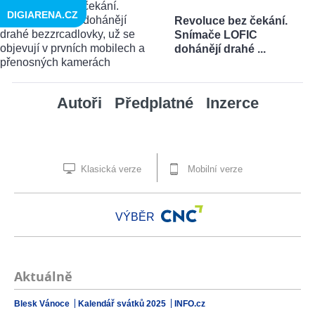
DIGIARENA.CZ
Revoluce bez čekání.
Snímače LOFIC
dohánějí drahé ...
Autoři
Předplatné
Inzerce
Klasická verze
Mobilní verze
VÝBĚR
Aktuálně
Blesk Vánoce
Kalendář svátků 2025
INFO.cz