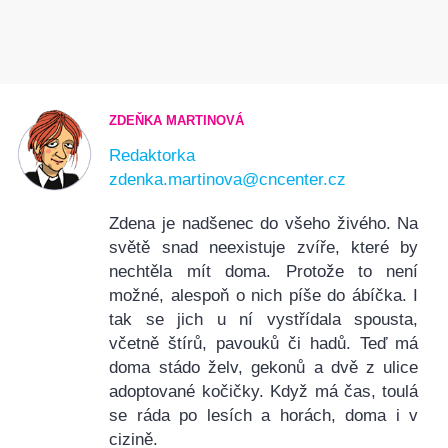
ZDEŇKA MARTINOVÁ
Redaktorka
zdenka.martinova@cncenter.cz
Zdena je nadšenec do všeho živého. Na
světě snad neexistuje zvíře, které by
nechtěla mít doma. Protože to není
možné, alespoň o nich píše do ábíčka. I
tak se jich u ní vystřídala spousta,
včetně štírů, pavouků či hadů. Teď má
doma stádo želv, gekonů a dvě z ulice
adoptované kočičky. Když má čas, toulá
se ráda po lesích a horách, doma i v
cizině.