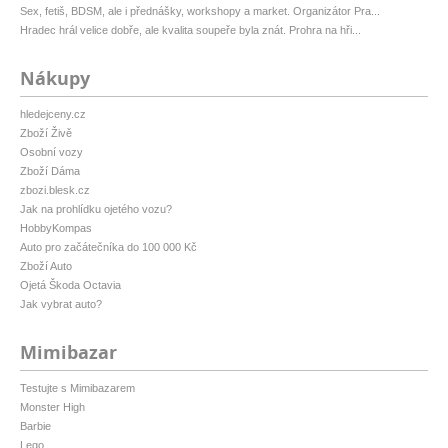
Sex, fetiš, BDSM, ale i přednášky, workshopy a market. Organizátor Pra...
Hradec hrál velice dobře, ale kvalita soupeře byla znát. Prohra na hři...
Nákupy
hledejceny.cz
Zboží Živě
Osobní vozy
Zboží Dáma
zbozi.blesk.cz
Jak na prohlídku ojetého vozu?
HobbyKompas
Auto pro začátečníka do 100 000 Kč
Zboží Auto
Ojetá Škoda Octavia
Jak vybrat auto?
Mimibazar
Testujte s Mimibazarem
Monster High
Barbie
Lego