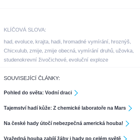
KLÍČOVÁ SLOVA:
had
evoluce
krajta
hadi
hromadné vymírání
hroznýš
,
,
,
,
,
,
Chicxulub
zmije
zmije obecná
vymírání druhů
užovka
,
,
,
,
,
studenokrevní živočichové
evoluční exploze
,
SOUVISEJÍCÍ ČLÁNKY:
Pohled do světa: Vodní draci
Tajemství hadí kůže: Z chemické laboratoře na Mars
Na české hady útočí nebezpečná americká houba!
Vražedná houba zabíjí žáby i hady po celém světě