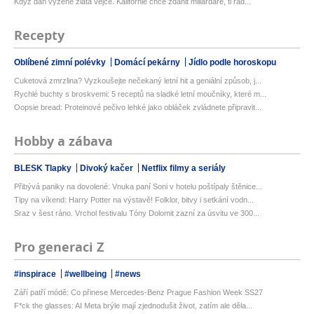
Když daň vyžene zlatá vejce. Kalifornie chce zdanit miliardáře, ti rad...
Recepty
Oblíbené zimní polévky
Domácí pekárny
Jídlo podle horoskopu
Cuketová zmrzlina? Vyzkoušejte nečekaný letní hit a geniální způsob, j...
Rychlé buchty s broskvemi: 5 receptů na sladké letní moučníky, které m...
Oopsie bread: Proteinové pečivo lehké jako obláček zvládnete připravit...
Hobby a zábava
BLESK Tlapky
Divoký kačer
Netflix filmy a seriály
Přibývá paniky na dovolené: Vnuka paní Soni v hotelu poštípaly štěnice...
Tipy na víkend: Harry Potter na výstavě! Folklor, bitvy i setkání vodn...
Sraz v šest ráno. Vrchol festivalu Tóny Dolomit zazní za úsvitu ve 300...
Pro generaci Z
#inspirace
#wellbeing
#news
Září patří módě: Co přinese Mercedes-Benz Prague Fashion Week SS27
F*ck the glasses: AI Meta brýle mají zjednodušit život, zatím ale děla...