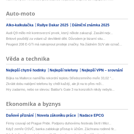
Auto-moto
Alko-kalkulačka
Rallye Dakar 2025
Dálniční známka 2025
Audi Q9 mělo mít kontroverzní prvek, který někde zakazují. Zasáhl nejv...
Britové pouštějí za volant už devítileté děti. Důvodem je bizarní situ...
Peugeot 208 E-GTi má nakopnout prodeje značky. Na žádném SUV ale označ...
Věda a technika
Nejlepší chytré hodinky
Nejlepší telefony
Nejlepší VPN – srovnání
Bójka na Mallorce naměřila rekordní teplotu Středozemního moře 33,02 °...
Zkrátit dobu nabíjení telefonu by chtěl každý, ale jít na to přes reži...
Hry zadarmo, nebo se slevou: Baldur's Gate 3 na konzolích nikdy nebylo...
Ekonomika a byznys
Daňové přiznání
Novela zákoníku práce
Nadace EPCG
Firmy couvají od Prague Pride. Podporu duhovému festivalu škrtl i Micr...
Když zemře OSVČ, banka zablokuje přístup k účtům. Záchrana rodinné fir...