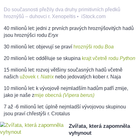
Do současnosti přežily dva druhy primitivních předků
hroznýšů – duhovci r. Xenopeltis
•
iStock.com
40 milionů let: jedni z prvních pravých hroznýšovitých hadů
jsou hroznýšci rodu
Eryx
30 milionů let: objevují se praví
hroznýši rodu
Boa
20 milionů let: odděluje se skupina
krajt včetně rodu
Python
15 milionů let: rozvoj většiny současných hadů včetně
našich
užovek r.
Natrix
nebo jedovatých kober r. Naja
10 milionů let: k vývojově nejmladším hadům patří zmije,
jako je naše z
mije obecná
(Vipera berus)
7 až -6 milionů let: úplně nejmladší vývojovou skupinou
jsou praví chřestýši r. Crotalus
Zvířata, která zapomněla
vyhynout