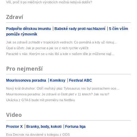
Víš, proč ti po mléčných výrobcích možná nebývá dobře?
Zdraví
Podpořte dětskou imunitu
Babské rady proti nachlazení
S čím vším
pomůže rýmovník
Jak se zdravě zchladit v tropických vedrech: Co pomáhá a kdy už riskuj...
Úpal a úžeh: Jak je poznat a jak se z nich rychle vyléčit
Parazité v nás: Kterým se u nás líbí a kde v našem těle je můžeme nají...
Pro nejmenší
Mourissonova poradna
Komiksy
Festival ABC
Nový král druhohor: Obří mořský plaz Tylosaurus rex byl postrachem oce...
Mourrisonova poradna: Je zdravé si čistit pleť v 11 letech? Jak na to?
Ukázka z GTA 6 bude mít premiéru na Netflixu
Video
Prostor X
Branky, body, kokoti
Fortuna liga
Eva Decroix na dovolené s kolegou z ODS