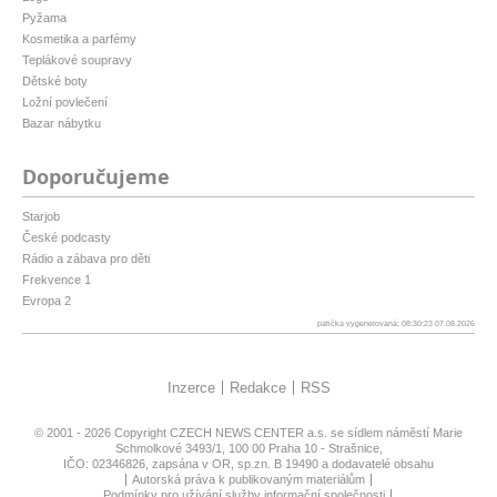
Pyžama
Kosmetika a parfémy
Teplákové soupravy
Dětské boty
Ložní povlečení
Bazar nábytku
Doporučujeme
Starjob
České podcasty
Rádio a zábava pro děti
Frekvence 1
Evropa 2
patička vygenerovaná: 08:30:23 07.08.2026
Inzerce
Redakce
RSS
© 2001 - 2026 Copyright
CZECH NEWS CENTER a.s.
se sídlem náměstí Marie
Schmolkové 3493/1, 100 00 Praha 10 - Strašnice,
IČO: 02346826, zapsána v OR, sp.zn. B 19490 a dodavatelé obsahu
Autorská práva k publikovaným materiálům
Podmínky pro užívání služby informační společnosti