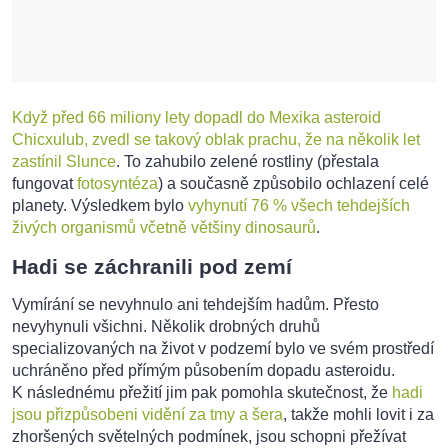
Když před 66 miliony lety dopadl do Mexika asteroid
Chicxulub, zvedl se takový oblak prachu, že na několik let
zastínil Slunce
. To zahubilo zelené rostliny (přestala
fungovat
fotosyntéza
) a současně způsobilo ochlazení celé
planety. Výsledkem bylo
vyhynutí 76 % všech tehdejších
živých organismů včetně většiny dinosaurů
.
Hadi se záchranili pod zemí
Vymírání se nevyhnulo ani tehdejším hadům. Přesto
nevyhynuli všichni. Několik drobných druhů
specializovaných na život v podzemí bylo ve svém prostředí
uchráněno před přímým působením dopadu asteroidu.
K následnému přežití jim pak pomohla skutečnost, že
hadi
jsou přizpůsobeni vidění za tmy a šera
, takže mohli lovit i za
zhoršených světelných podmínek, jsou schopni přežívat