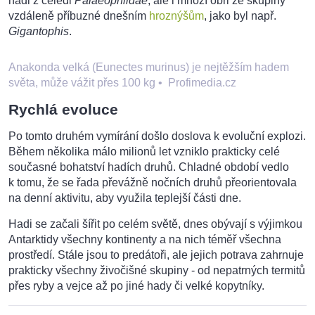
hadi z čeledi
Palaeophiidae
, ale i mnozí obři ze skupiny
vzdáleně příbuzné dnešním
hroznýšům
, jako byl např.
Gigantophis
.
Anakonda velká (Eunectes murinus) je nejtěžším hadem
světa, může vážit přes 100 kg
•
Profimedia.cz
Rychlá evoluce
Po tomto druhém vymírání došlo doslova k evoluční explozi.
Během několika málo milionů let vzniklo prakticky celé
současné bohatství hadích druhů. Chladné období vedlo
k tomu, že se řada převážně nočních druhů přeorientovala
na denní aktivitu, aby využila teplejší části dne.
Hadi se začali šířit po celém světě, dnes obývají s výjimkou
Antarktidy všechny kontinenty a na nich téměř všechna
prostředí. Stále jsou to predátoři, ale jejich potrava zahrnuje
prakticky všechny živočišné skupiny - od nepatrných termitů
přes ryby a vejce až po jiné hady či velké kopytníky.