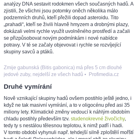
analýzy DNA sestavit rodokmen všech současných hadů. A
zjistili, že všichni jsou potomky oněch několika málo
podzemních druhů, kteří přežili dopad asteroidu. Tito
„prahadi“, kteří se živili hlavně hmyzem a drobnými plazy,
dokázali velmi rychle využít uvolněného prostředí a začali
se přizpůsobovat novým podmínkám i nové nabídce
potravy. V té se začaly objevovat i rychle se rozvíjející
skupiny savců a ptáků.
Zmije gabunská (Bitis gabonica) má přes 5 cm dlouhé
jedové zuby, nejdelší ze všech hadů
•
Profimedia.cz
Druhé vymírání
Nově vznikající skupiny hadů ovšem postihlo ještě jedno, i
když ne tak masivní vymírání, a to v oligocénu před asi 35
miliony lety. Klimatické změny vedoucí k náhlým obdobím
chladu postihly především tzv.
studenokrevné živočichy
,
tedy ty s nestálou tělesnou teplotou, k nimž patří i hadi.
V tomto období vyhynuli např. tehdejší silně zploštělí mořští