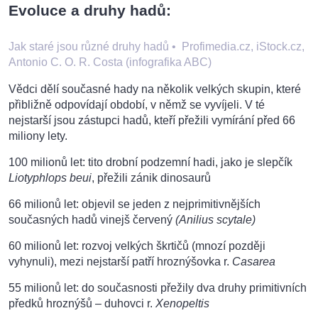
Evoluce a druhy hadů:
Jak staré jsou různé druhy hadů
•
Profimedia.cz, iStock.cz,
Antonio C. O. R. Costa (infografika ABC)
Vědci dělí současné hady na několik velkých skupin, které
přibližně odpovídají období, v němž se vyvíjeli. V té
nejstarší jsou zástupci hadů, kteří přežili vymírání před 66
miliony lety.
100 milionů let: tito drobní podzemní hadi, jako je slepčík
Liotyphlops beui
, přežili zánik dinosaurů
66 milionů let: objevil se jeden z nejprimitivnějších
současných hadů vinejš červený
(Anilius scytale)
60 milionů let: rozvoj velkých škrtičů (mnozí později
vyhynuli), mezi nejstarší patří hroznýšovka r.
Casarea
55 milionů let: do současnosti přežily dva druhy primitivních
předků hroznýšů – duhovci r.
Xenopeltis