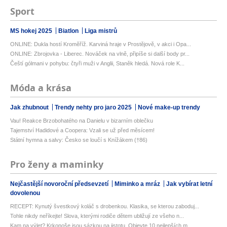
Sport
MS hokej 2025
Biatlon
Liga mistrů
ONLINE: Dukla hostí Kroměříž. Karviná hraje v Prostějově, v akci i Opa...
ONLINE: Zbrojovka - Liberec. Nováček na vlně, připíše si další body pr...
Čeští gólmani v pohybu: čtyři muži v Anglii, Staněk hledá. Nová role K...
Móda a krása
Jak zhubnout
Trendy nehty pro jaro 2025
Nové make-up trendy
Vau! Reakce Brzobohatého na Danielu v bizarním oblečku
Tajemství Hadidové a Coopera: Vzali se už před měsícem!
Státní hymna a salvy: Česko se loučí s Knížákem (†86)
Pro ženy a maminky
Nejčastější novoroční předsevzetí
Miminko a mráz
Jak vybírat letní
dovolenou
RECEPT: Kynutý švestkový koláč s drobenkou. Klasika, se kterou zaboduj...
Tohle nikdy neříkejte! Slova, kterými rodiče dětem ubližují ze všeho n...
Kam na výlet? Krkonoše jsou sázkou na jistotu. Objevte 10 nejlepších m...