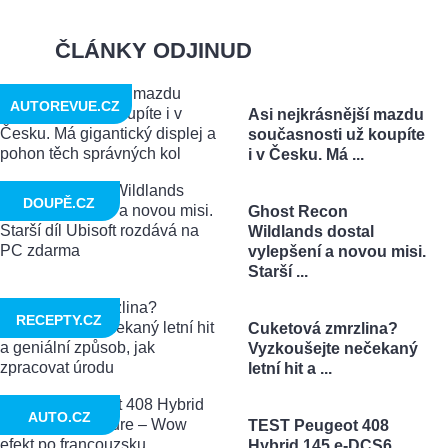
ČLÁNKY ODJINUD
AUTOREVUE.CZ
Asi nejkrásnější mazdu
současnosti už koupíte
i v Česku. Má ...
DOUPĚ.CZ
Ghost Recon
Wildlands dostal
vylepšení a novou misi.
Starší ...
RECEPTY.CZ
Cuketová zmrzlina?
Vyzkoušejte nečekaný
letní hit a ...
AUTO.CZ
TEST Peugeot 408
Hybrid 145 e-DCS6