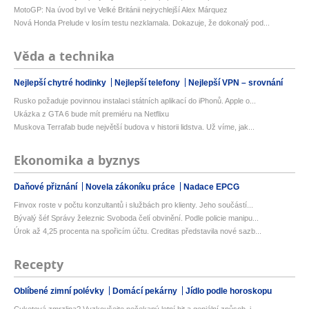
MotoGP: Na úvod byl ve Velké Británii nejrychlejší Alex Márquez
Nová Honda Prelude v losím testu nezklamala. Dokazuje, že dokonalý pod...
Věda a technika
Nejlepší chytré hodinky
Nejlepší telefony
Nejlepší VPN – srovnání
Rusko požaduje povinnou instalaci státních aplikací do iPhonů. Apple o...
Ukázka z GTA 6 bude mít premiéru na Netflixu
Muskova Terrafab bude největší budova v historii lidstva. Už víme, jak...
Ekonomika a byznys
Daňové přiznání
Novela zákoníku práce
Nadace EPCG
Finvox roste v počtu konzultantů i službách pro klienty. Jeho součástí...
Bývalý šéf Správy železnic Svoboda čelí obvinění. Podle policie manipu...
Úrok až 4,25 procenta na spořicím účtu. Creditas představila nové sazb...
Recepty
Oblíbené zimní polévky
Domácí pekárny
Jídlo podle horoskopu
Cuketová zmrzlina? Vyzkoušejte nečekaný letní hit a geniální způsob, j...