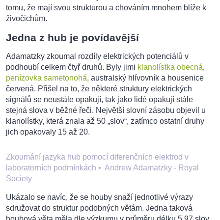
tomu, že mají svou strukturou a chováním mnohem blíže k
živočichům.
Jedna z hub je povídavější
Adamatzky zkoumal rozdíly elektrických potenciálů v
podhoubí celkem čtyř druhů. Byly jimi
klanolístka obecná
,
penízovka sametonohá
, australský hlívovník a housenice
červená. Přišel na to, že některé struktury elektrických
signálů se neustále opakují, tak jako lidé opakují stále
stejná slova v běžné řeči. Největší slovní zásobu objevil u
klanolístky, která znala až 50 „slov“, zatímco ostatní druhy
jich opakovaly 15 až 20.
Zkoumání jazyka hub pomocí diferenčních elektrod v
laboratorních podmínkách
•
Andrew Adamatzky - Royal
Society
Ukázalo se navíc, že se houby snaží jednotlivé výrazy
sdružovat do struktur podobných větám. Jedna taková
houbová věta měla dle výzkumu v průměru délku 5,97 slov,