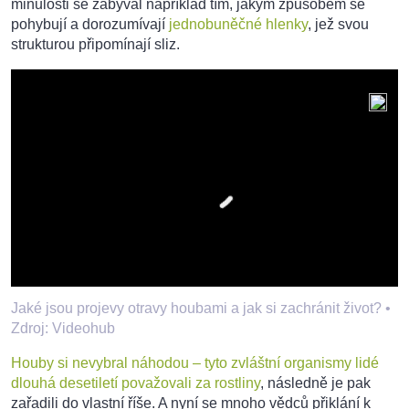
minulosti se zabýval například tím, jakým způsobem se
pohybují a dorozumívají
jednobuněčné hlenky
, jež svou
strukturou připomínají sliz.
Jaké jsou projevy otravy houbami a jak si zachránit život? •
Zdroj: Videohub
Houby si nevybral náhodou – tyto zvláštní organismy lidé
dlouhá desetiletí považovali za rostliny
, následně je pak
zařadili do vlastní říše. A nyní se mnoho vědců přiklání k