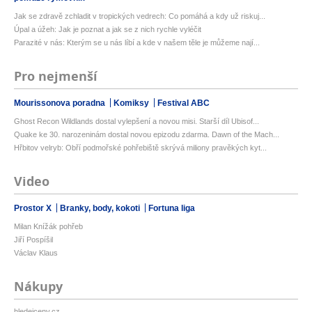
Jak se zdravě zchladit v tropických vedrech: Co pomáhá a kdy už riskuj...
Úpal a úžeh: Jak je poznat a jak se z nich rychle vyléčit
Parazité v nás: Kterým se u nás líbí a kde v našem těle je můžeme nají...
Pro nejmenší
Mourissonova poradna
Komiksy
Festival ABC
Ghost Recon Wildlands dostal vylepšení a novou misi. Starší díl Ubisof...
Quake ke 30. narozeninám dostal novou epizodu zdarma. Dawn of the Mach...
Hřbitov velryb: Obří podmořské pohřebiště skrývá miliony pravěkých kyt...
Video
Prostor X
Branky, body, kokoti
Fortuna liga
Milan Knížák pohřeb
Jiří Pospíšil
Václav Klaus
Nákupy
hledejceny.cz