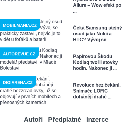
Allure – Wow efekt po
...
MOBILMANIA.CZ
Čeká Samsung stejný
osud jako Nokii a
HTC? Vývoj se ...
AUTOREVUE.CZ
Papírovou Škodu
Kodiaq tvořil stovky
hodin. Nakonec ji ...
DIGIARENA.CZ
Revoluce bez čekání.
Snímače LOFIC
dohánějí drahé ...
Autoři
Předplatné
Inzerce