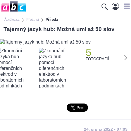
Ábíčko.cz
Přečti si
Příroda
Tajemný jazyk hub: Možná umí až 50 slov
5
FOTOGRAFIÍ
24. srpna 2022 • 07:09