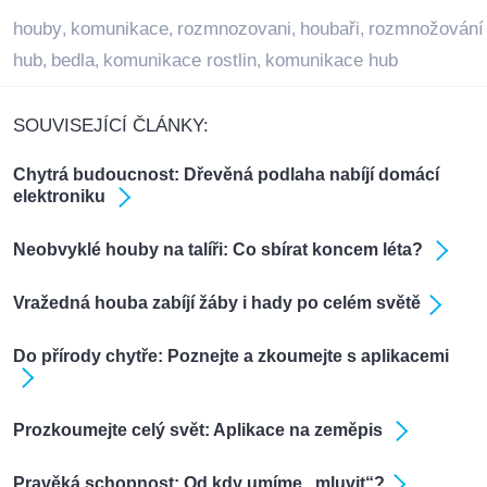
houby
komunikace
rozmnozovani
houbaři
rozmnožování
,
,
,
,
hub
bedla
komunikace rostlin
komunikace hub
,
,
,
SOUVISEJÍCÍ ČLÁNKY:
Chytrá budoucnost: Dřevěná podlaha nabíjí domácí
elektroniku
Neobvyklé houby na talíři: Co sbírat koncem léta?
Vražedná houba zabíjí žáby i hady po celém světě
Do přírody chytře: Poznejte a zkoumejte s aplikacemi
Prozkoumejte celý svět: Aplikace na zeměpis
Pravěká schopnost: Od kdy umíme „mluvit“?