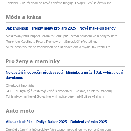
Jablonec 2.0: Přechod na nové schéma funguje. Dvojice Srbů klíčem k mo...
Móda a krása
Jak zhubnout
Trendy nehty pro jaro 2025
Nové make-up trendy
Maskovaný muž napadl Jaromíra Soukupa: Krvavá nakládačka a pobyt v nem...
Retro foto Kateřiny a Petera Pechových: „Smraďoši“ před 16 lety
Muže naštvalo, že na záchodech na Smíchově došlo mýdlo, tak rozbil zrc...
Pro ženy a maminky
Nejčastější novoroční předsevzetí
Miminko a mráz
Jak vybírat letní
dovolenou
Okurková limonáda
RECEPT: Kynutý švestkový koláč s drobenkou. Klasika, se kterou zaboduj...
Tohle nikdy neříkejte! Slova, kterými rodiče dětem ubližují ze všeho n...
Auto-moto
Alko-kalkulačka
Rallye Dakar 2025
Dálniční známka 2025
Domácí zázemí a jiné projekty. Verstappen popsal, co mu pomáhá se sous...