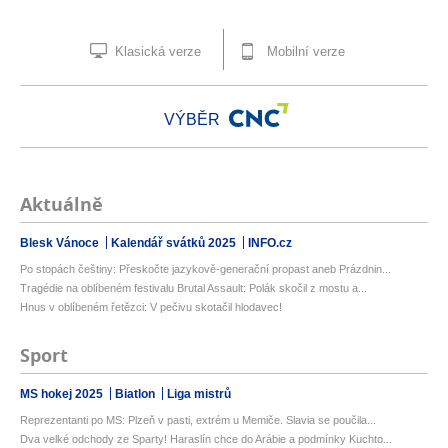
Klasická verze
Mobilní verze
VÝBĚR
Aktuálně
Blesk Vánoce
Kalendář svátků 2025
INFO.cz
Po stopách češtiny: Přeskočte jazykově-generační propast aneb Prázdnin...
Tragédie na oblíbeném festivalu Brutal Assault: Polák skočil z mostu a...
Hnus v oblíbeném řetězci: V pečivu skotačil hlodavec!
Sport
MS hokej 2025
Biatlon
Liga mistrů
Reprezentanti po MS: Plzeň v pasti, extrém u Memiče. Slavia se poučila...
Dva velké odchody ze Sparty! Haraslín chce do Arábie a podmínky Kuchto...