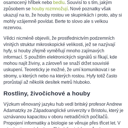
osamocený hříbek nebo
bedlu
. Souvisí to s tím, jakým
způsobem se
houby rozmnožují
. Nové poznatky však
ukazují na to, že houby rostou ve skupinkách i proto, aby si
mohly vzájemně povídat. Berte to slovo ale s velkou
rezervou.
Vědci nicméně objevili, že prostřednictvím podzemních
vlnitých struktur mikroskopické velikosti, jež se nazývají
hyfy, si houby zřejmě vyměňují mnoho zajímavých
informací. S použitím elektronických signálů si říkají, kde
mohou najít živiny, a zároveň se snaží držet souvislé
uskupení. Teoreticky je možné, že umí komunikovat i se
stromy, u kterých nebo na kterých rostou. Hyfy totiž často
prorůstají až několik desítek metrů hluboko.
Rostliny, živočichové a houby
Výzkum věnovaný jazyku hub vedl britský profesor Andrew
Adamatzky ze Západoanglické univerzity v Bristolu, který je
uznávanou kapacitou v oboru netradičních počítačů.
Propojení informatiky a biologie se věnuje přes třicet let. V