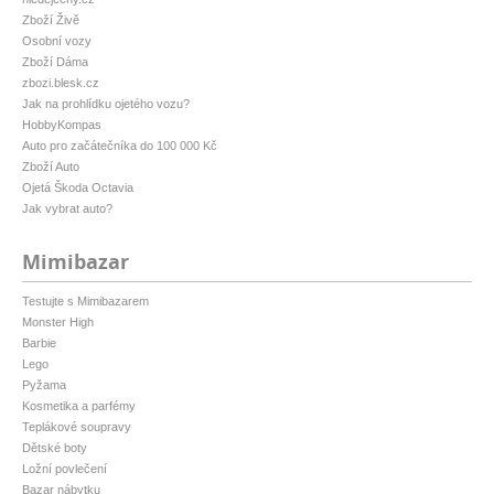
Zboží Živě
Osobní vozy
Zboží Dáma
zbozi.blesk.cz
Jak na prohlídku ojetého vozu?
HobbyKompas
Auto pro začátečníka do 100 000 Kč
Zboží Auto
Ojetá Škoda Octavia
Jak vybrat auto?
Mimibazar
Testujte s Mimibazarem
Monster High
Barbie
Lego
Pyžama
Kosmetika a parfémy
Teplákové soupravy
Dětské boty
Ložní povlečení
Bazar nábytku