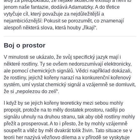
tedy za předpokladu, že nějaké skutečně existují a není to
jenom naše fantazie, dodává Adamatzky. A do třetice
vytyčuje cíl, který považuje za nejdůležitější a
nejambicióznější: Pokusit se porozumět, co znamenají
alespoň některá slova, která houby „říkají“.
Boj o prostor
V minulosti se ukázalo, že svůj specifický jazyk mají i
některé rostliny. Ty se ovšem nedorozumívají elektronicky,
ale pomocí chemických signálů. Vědci například dokázali,
že rostliny, jejichž kořeny narazí na konkurenční kořenový
systém, umí vyslat chemický signál a vzájemně se domluvit,
že si „nepolezou do zelí“.
I když by se jejich kořeny teoreticky mezi sebou mohly
propojit, protože na to měly dostatek prostoru, raději po
signálu uhnuly na druhou stranu, tak aby obě rostliny mohly
přežít a prosperovat. A to i přesto, že by mohly vzájemně
soupeřit a vítěz by měl dvakrát tolik živin. Tato situace se v
teorii her nazývá vězňovo dilema a v přírodě se vyskytuje