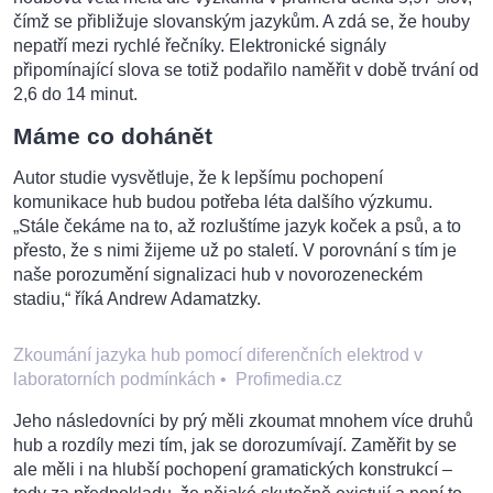
čímž se přibližuje slovanským jazykům. A zdá se, že houby
nepatří mezi rychlé řečníky. Elektronické signály
připomínající slova se totiž podařilo naměřit v době trvání od
2,6 do 14 minut.
Máme co dohánět
Autor studie vysvětluje, že k lepšímu pochopení
komunikace hub budou potřeba léta dalšího výzkumu.
„Stále čekáme na to, až rozluštíme jazyk koček a psů, a to
přesto, že s nimi žijeme už po staletí. V porovnání s tím je
naše porozumění signalizaci hub v novorozeneckém
stadiu,“ říká Andrew Adamatzky.
Zkoumání jazyka hub pomocí diferenčních elektrod v
laboratorních podmínkách
•
Profimedia.cz
Jeho následovníci by prý měli zkoumat mnohem více druhů
hub a rozdíly mezi tím, jak se dorozumívají. Zaměřit by se
ale měli i na hlubší pochopení gramatických konstrukcí –