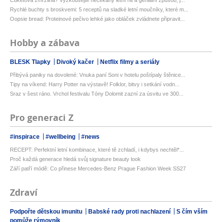
Rychlé buchty s broskvemi: 5 receptů na sladké letní moučníky, které m...
Oopsie bread: Proteinové pečivo lehké jako obláček zvládnete připravit...
Hobby a zábava
BLESK Tlapky
Divoký kačer
Netflix filmy a seriály
Přibývá paniky na dovolené: Vnuka paní Soni v hotelu poštípaly štěnice...
Tipy na víkend: Harry Potter na výstavě! Folklor, bitvy i setkání vodn...
Sraz v šest ráno. Vrchol festivalu Tóny Dolomit zazní za úsvitu ve 300...
Pro generaci Z
#inspirace
#wellbeing
#news
RECEPT: Perfektní letní kombinace, které tě zchladí, i kdybys nechtěl*...
Proč každá generace hledá svůj signature beauty look
Září patří módě: Co přinese Mercedes-Benz Prague Fashion Week SS27
Zdraví
Podpořte dětskou imunitu
Babské rady proti nachlazení
S čím vším
pomůže rýmovník