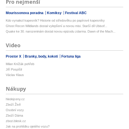
Pro nejmenší
Mourissonova poradna
Komiksy
Festival ABC
Kdo vynalezl kapesník? Historie od středověku po papírové kapesníky
Ghost Recon Wildlands dostal vylepšení a novou misi. Starší díl Ubisof...
Quake ke 30. narozeninám dostal novou epizodu zdarma. Dawn of the Mach...
Video
Prostor X
Branky, body, kokoti
Fortuna liga
Milan Knížák pohřeb
Jiří Pospíšil
Václav Klaus
Nákupy
hledejceny.cz
Zboží Živě
Osobní vozy
Zboží Dáma
zbozi.blesk.cz
Jak na prohlídku ojetého vozu?