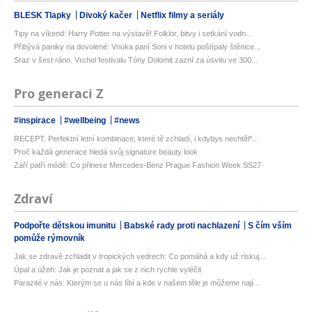
BLESK Tlapky
Divoký kačer
Netflix filmy a seriály
Tipy na víkend: Harry Potter na výstavě! Folklor, bitvy i setkání vodn...
Přibývá paniky na dovolené: Vnuka paní Soni v hotelu poštípaly štěnice...
Sraz v šest ráno. Vrchol festivalu Tóny Dolomit zazní za úsvitu ve 300...
Pro generaci Z
#inspirace
#wellbeing
#news
RECEPT: Perfektní letní kombinace, které tě zchladí, i kdybys nechtěl*...
Proč každá generace hledá svůj signature beauty look
Září patří módě: Co přinese Mercedes-Benz Prague Fashion Week SS27
Zdraví
Podpořte dětskou imunitu
Babské rady proti nachlazení
S čím vším
pomůže rýmovník
Jak se zdravě zchladit v tropických vedrech: Co pomáhá a kdy už riskuj...
Úpal a úžeh: Jak je poznat a jak se z nich rychle vyléčit
Parazité v nás: Kterým se u nás líbí a kde v našem těle je můžeme nají...