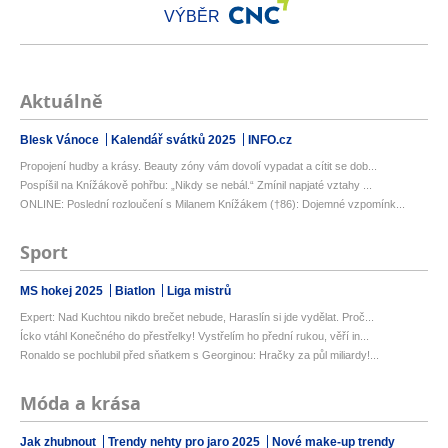
VÝBĚR
Aktuálně
Blesk Vánoce
Kalendář svátků 2025
INFO.cz
Propojení hudby a krásy. Beauty zóny vám dovolí vypadat a cítit se dob...
Pospíšil na Knížákově pohřbu: „Nikdy se nebál.“ Zmínil napjaté vztahy ...
ONLINE: Poslední rozloučení s Milanem Knížákem (†86): Dojemné vzpomínk...
Sport
MS hokej 2025
Biatlon
Liga mistrů
Expert: Nad Kuchtou nikdo brečet nebude, Haraslín si jde vydělat. Proč...
Ícko vtáhl Konečného do přestřelky! Vystřelím ho přední rukou, věří in...
Ronaldo se pochlubil před sňatkem s Georginou: Hračky za půl miliardy!...
Móda a krása
Jak zhubnout
Trendy nehty pro jaro 2025
Nové make-up trendy