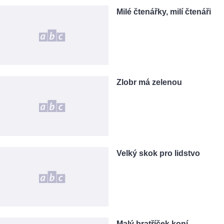
Milé čtenářky, milí čtenáři
Zlobr má zelenou
Velký skok pro lidstvo
Malý bratříček koní