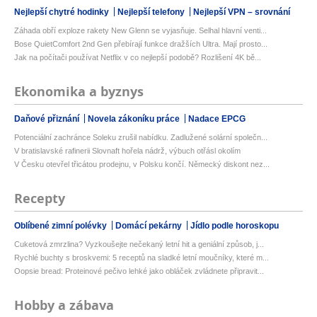
Nejlepší chytré hodinky
Nejlepší telefony
Nejlepší VPN – srovnání
Záhada obří exploze rakety New Glenn se vyjasňuje. Selhal hlavní venti...
Bose QuietComfort 2nd Gen přebírají funkce dražších Ultra. Mají prosto...
Jak na počítači používat Netflix v co nejlepší podobě? Rozlišení 4K bě...
Ekonomika a byznys
Daňové přiznání
Novela zákoníku práce
Nadace EPCG
Potenciální zachránce Soleku zrušil nabídku. Zadlužené solární společn...
V bratislavské rafinerii Slovnaft hořela nádrž, výbuch otřásl okolím
V Česku otevřel třicátou prodejnu, v Polsku končí. Německý diskont nez...
Recepty
Oblíbené zimní polévky
Domácí pekárny
Jídlo podle horoskopu
Cuketová zmrzlina? Vyzkoušejte nečekaný letní hit a geniální způsob, j...
Rychlé buchty s broskvemi: 5 receptů na sladké letní moučníky, které m...
Oopsie bread: Proteinové pečivo lehké jako obláček zvládnete připravit...
Hobby a zábava