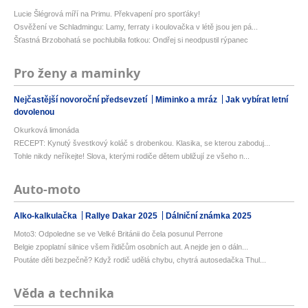
Lucie Šlégrová míří na Primu. Překvapení pro sporťáky!
Osvěžení ve Schladmingu: Lamy, ferraty i koulovačka v létě jsou jen pá...
Šťastná Brzobohatá se pochlubila fotkou: Ondřej si neodpustil rýpanec
Pro ženy a maminky
Nejčastější novoroční předsevzetí
Miminko a mráz
Jak vybírat letní
dovolenou
Okurková limonáda
RECEPT: Kynutý švestkový koláč s drobenkou. Klasika, se kterou zaboduj...
Tohle nikdy neříkejte! Slova, kterými rodiče dětem ubližují ze všeho n...
Auto-moto
Alko-kalkulačka
Rallye Dakar 2025
Dálniční známka 2025
Moto3: Odpoledne se ve Velké Británii do čela posunul Perrone
Belgie zpoplatní silnice všem řidičům osobních aut. A nejde jen o dáln...
Poutáte děti bezpečně? Když rodič udělá chybu, chytrá autosedačka Thul...
Věda a technika