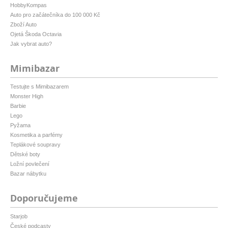
HobbyKompas
Auto pro začátečníka do 100 000 Kč
Zboží Auto
Ojetá Škoda Octavia
Jak vybrat auto?
Mimibazar
Testujte s Mimibazarem
Monster High
Barbie
Lego
Pyžama
Kosmetika a parfémy
Teplákové soupravy
Dětské boty
Ložní povlečení
Bazar nábytku
Doporučujeme
Starjob
České podcasty