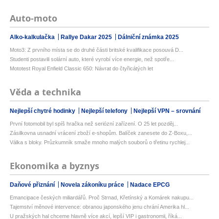
Auto-moto
Alko-kalkulačka
Rallye Dakar 2025
Dálniční známka 2025
Moto3: Z prvního místa se do druhé části britské kvalifikace posouvá D...
Studenti postavili solární auto, které vyrobí více energie, než spotře...
Mototest Royal Enfield Classic 650: Návrat do čtyřicátých let
Věda a technika
Nejlepší chytré hodinky
Nejlepší telefony
Nejlepší VPN – srovnání
První fotomobil byl spíš hračka než seriózní zařízení. O 25 let pozděj...
Zásilkovna usnadní vrácení zboží e-shopům. Balíček zanesete do Z-Boxu,...
Válka s bloky. Průzkumník smaže mnoho malých souborů o třetinu rychlej...
Ekonomika a byznys
Daňové přiznání
Novela zákoníku práce
Nadace EPCG
Emancipace českých miliardářů. Proč Strnad, Křetínský a Komárek nakupu...
Tajemství měnové intervence: obranou japonského jenu chrání Amerika hl...
U pražských hal chceme hlavně více akcí, lepší VIP i gastronomii, říká...