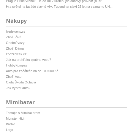
Prague Pride vrcholí: Tisíce lidí v ulicích, jde duhový průvod! (8. sr...
Hra světel na fasádě slavné vily: Tugendhat slaví 25 let na seznamu UN...
Nákupy
hledejceny.cz
Zboží Živě
Osobní vozy
Zboží Dáma
zbozi.blesk.cz
Jak na prohlídku ojetého vozu?
HobbyKompas
Auto pro začátečníka do 100 000 Kč
Zboží Auto
Ojetá Škoda Octavia
Jak vybrat auto?
Mimibazar
Testujte s Mimibazarem
Monster High
Barbie
Lego