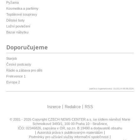
Pyžama
Kosmetika a parfémy
Teplákové soupravy
Dětské boty
Ložní povlečení
Bazar nábytku
Doporučujeme
Starjob
České podcasty
Rádio a zábava pro děti
Frekvence 1
Evropa 2
patička vygenerovaná: 15:10:14 08.08.2026
Inzerce
Redakce
RSS
© 2001 - 2026 Copyright
CZECH NEWS CENTER a.s.
se sídlem náměstí Marie
Schmolkové 3493/1, 100 00 Praha 10 - Strašnice,
IČO: 02346826, zapsána v OR, sp.zn. B 19490 a dodavatelé obsahu
Autorská práva k publikovaným materiálům
Podmínky pro užívání služby informační společnosti