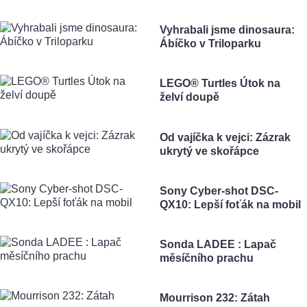
Vyhrabali jsme dinosaura:
Ábíčko v Triloparku
LEGO® Turtles Útok na
želví doupě
Od vajíčka k vejci: Zázrak
ukrytý ve skořápce
Sony Cyber-shot DSC-
QX10: Lepší foťák na mobil
Sonda LADEE : Lapač
měsíčního prachu
Mourrison 232: Zátah