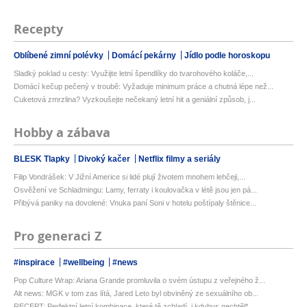
Recepty
Oblíbené zimní polévky
Domácí pekárny
Jídlo podle horoskopu
Sladký poklad u cesty: Využijte letní špendlíky do tvarohového koláče,...
Domácí kečup pečený v troubě: Vyžaduje minimum práce a chutná lépe než...
Cuketová zmrzlina? Vyzkoušejte nečekaný letní hit a geniální způsob, j...
Hobby a zábava
BLESK Tlapky
Divoký kačer
Netflix filmy a seriály
Filip Vondrášek: V Jižní Americe si lidé plují životem mnohem lehčeji,...
Osvěžení ve Schladmingu: Lamy, ferraty i koulovačka v létě jsou jen pá...
Přibývá paniky na dovolené: Vnuka paní Soni v hotelu poštípaly štěnice...
Pro generaci Z
#inspirace
#wellbeing
#news
Pop Culture Wrap: Ariana Grande promluvila o svém ústupu z veřejného ž...
Alt news: MGK v tom zas lítá, Jared Leto byl obviněný ze sexuálního ob...
RECEPT: Perfektní letní kombinace, které tě zchladí, i kdybys nechtěl*...