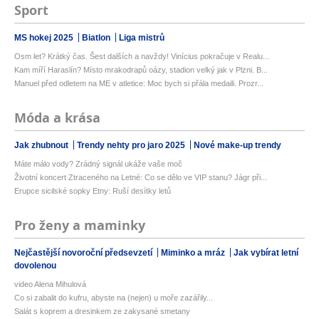
Sport
MS hokej 2025
Biatlon
Liga mistrů
Osm let? Krátký čas. Šest dalších a navždy! Vinícius pokračuje v Realu...
Kam míří Haraslín? Místo mrakodrapů oázy, stadion velký jak v Plzni. B...
Manuel před odletem na ME v atletice: Moc bych si přála medaili. Prozr...
Móda a krása
Jak zhubnout
Trendy nehty pro jaro 2025
Nové make-up trendy
Máte málo vody? Zrádný signál ukáže vaše moč
Životní koncert Ztraceného na Letné: Co se dělo ve VIP stanu? Jágr při...
Erupce sicilské sopky Etny: Ruší desítky letů
Pro ženy a maminky
Nejčastější novoroční předsevzetí
Miminko a mráz
Jak vybírat letní
dovolenou
video Alena Mihulová
Co si zabalit do kufru, abyste na (nejen) u moře zazářily...
Salát s koprem a dresinkem ze zakysané smetany