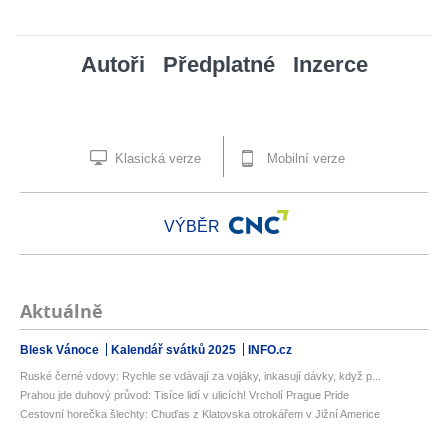
Autoři
Předplatné
Inzerce
Klasická verze
Mobilní verze
VÝBĚR
Aktuálně
Blesk Vánoce
Kalendář svátků 2025
INFO.cz
Ruské černé vdovy: Rychle se vdávají za vojáky, inkasují dávky, když p...
Prahou jde duhový průvod: Tisíce lidí v ulicích! Vrcholí Prague Pride
Cestovní horečka šlechty: Chuďas z Klatovska otrokářem v Jižní Americe