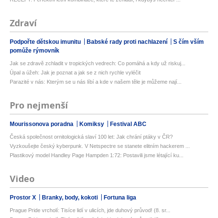
Zdraví
Podpořte dětskou imunitu
Babské rady proti nachlazení
S čím vším
pomůže rýmovník
Jak se zdravě zchladit v tropických vedrech: Co pomáhá a kdy už riskuj...
Úpal a úžeh: Jak je poznat a jak se z nich rychle vyléčit
Parazité v nás: Kterým se u nás líbí a kde v našem těle je můžeme nají...
Pro nejmenší
Mourissonova poradna
Komiksy
Festival ABC
Česká společnost ornitologická slaví 100 let: Jak chrání ptáky v ČR?
Vyzkoušejte český kyberpunk. V Netspectre se stanete elitním hackerem ...
Plastikový model Handley Page Hampden 1:72: Postavili jsme létající ku...
Video
Prostor X
Branky, body, kokoti
Fortuna liga
Prague Pride vrcholí: Tisíce lidí v ulicích, jde duhový průvod! (8. sr...