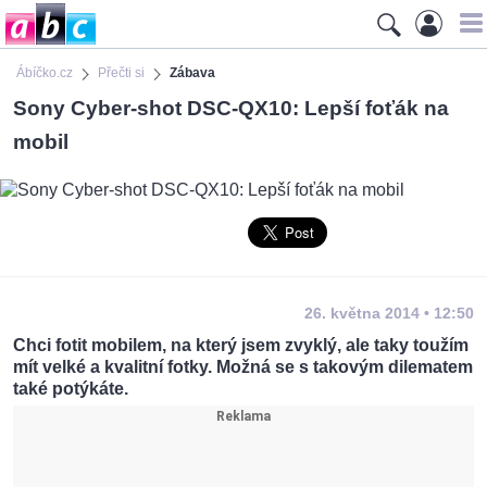
Ábíčko.cz
Přečti si
Zábava
Sony Cyber-shot DSC-QX10: Lepší foťák na
mobil
26. května 2014 • 12:50
Chci fotit mobilem, na který jsem zvyklý, ale taky toužím
mít velké a kvalitní fotky. Možná se s takovým dilematem
také potýkáte.