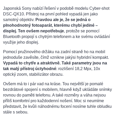
Japonská Sony nabízí řešení v podobě modelu Cyber-shot
DSC-QX10. Přístroj na první pohled vypadá jen jako
samotný objektiv.
Pravdou ale je, že se jedná o
plnohodnotný fotoaparát, kterému chybí jediné –
displej. Ten ovšem nepotřebuje
, protože se pomocí
Bluetooth propojí s chytrým telefonem a ke svému ovládání
využije jeho displej.
Pomocí pružinového držáku na zadní straně ho na mobil
jednoduše zavěsíte, čímž vznikne jakýsi hybridní kompakt.
Vypadá to chytře a atraktivně. Také parametry jsou na
tak malý přístroj úctyhodné
: rozlišení 18,2 Mpx, 10x
optický zoom, stabilizátor obrazu.
Ovšem má to i pár vad na kráse. Tou největší je pomalé
bezdrátové spojení s mobilem, hlavně když ukládáte snímky
rovnou do paměti telefonu. A také rozměry a váha nejsou
příliš komfortní pro každodenní nošení. Moc si neumíme
představit, že kvůli náhodnému focení nosíme tuhle obludku
stále s sebou.