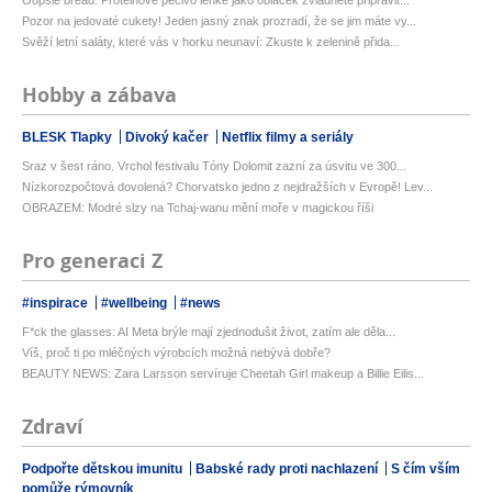
Oopsie bread: Proteinové pečivo lehké jako obláček zvládnete připravit...
Pozor na jedovaté cukety! Jeden jasný znak prozradí, že se jim máte vy...
Svěží letní saláty, které vás v horku neunaví: Zkuste k zelenině přida...
Hobby a zábava
BLESK Tlapky
Divoký kačer
Netflix filmy a seriály
Sraz v šest ráno. Vrchol festivalu Tóny Dolomit zazní za úsvitu ve 300...
Nízkorozpočtová dovolená? Chorvatsko jedno z nejdražších v Evropě! Lev...
OBRAZEM: Modré slzy na Tchaj-wanu mění moře v magickou říši
Pro generaci Z
#inspirace
#wellbeing
#news
F*ck the glasses: AI Meta brýle mají zjednodušit život, zatím ale děla...
Víš, proč ti po mléčných výrobcích možná nebývá dobře?
BEAUTY NEWS: Zara Larsson servíruje Cheetah Girl makeup a Billie Eilis...
Zdraví
Podpořte dětskou imunitu
Babské rady proti nachlazení
S čím vším
pomůže rýmovník