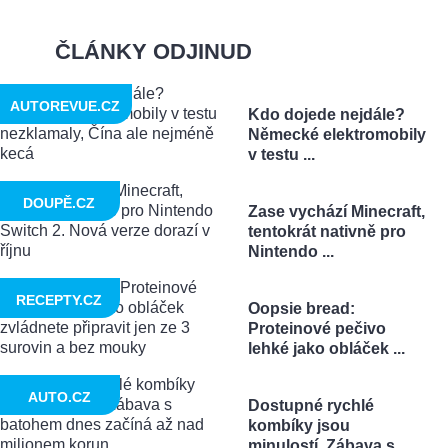
ČLÁNKY ODJINUD
AUTOREVUE.CZ
Kdo dojede nejdále?
Německé elektromobily
v testu ...
DOUPĚ.CZ
Zase vychází Minecraft,
tentokrát nativně pro
Nintendo ...
RECEPTY.CZ
Oopsie bread:
Proteinové pečivo
lehké jako obláček ...
AUTO.CZ
Dostupné rychlé
kombíky jsou
minulostí. Zábava s