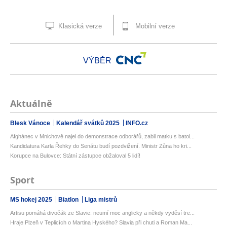
Klasická verze
Mobilní verze
VÝBĚR
Aktuálně
Blesk Vánoce
Kalendář svátků 2025
INFO.cz
Afghánec v Mnichově najel do demonstrace odborářů, zabil matku s batol...
Kandidatura Karla Řehky do Senátu budí pozdvižení. Ministr Zůna ho kri...
Korupce na Bulovce: Státní zástupce obžaloval 5 lidí!
Sport
MS hokej 2025
Biatlon
Liga mistrů
Artisu pomáhá divočák ze Slavie: neumí moc anglicky a někdy vyděsí tre...
Hraje Plzeň v Teplicích o Martina Hyského? Slavia při chuti a Roman Ma...