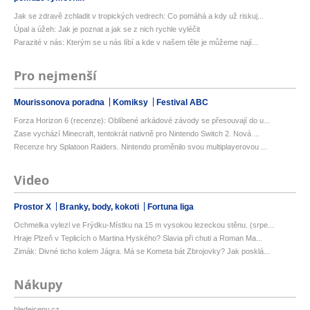
Jak se zdravě zchladit v tropických vedrech: Co pomáhá a kdy už riskuj...
Úpal a úžeh: Jak je poznat a jak se z nich rychle vyléčit
Parazité v nás: Kterým se u nás líbí a kde v našem těle je můžeme nají...
Pro nejmenší
Mourissonova poradna
Komiksy
Festival ABC
Forza Horizon 6 (recenze): Oblíbené arkádové závody se přesouvají do u...
Zase vychází Minecraft, tentokrát nativně pro Nintendo Switch 2. Nová ...
Recenze hry Splatoon Raiders. Nintendo proměnilo svou multiplayerovou ...
Video
Prostor X
Branky, body, kokoti
Fortuna liga
Ochmelka vylezl ve Frýdku-Místku na 15 m vysokou lezeckou stěnu. (srpe...
Hraje Plzeň v Teplicích o Martina Hyského? Slavia při chuti a Roman Ma...
Zimák: Divné ticho kolem Jágra. Má se Kometa bát Zbrojovky? Jak posklá...
Nákupy
hledejceny.cz