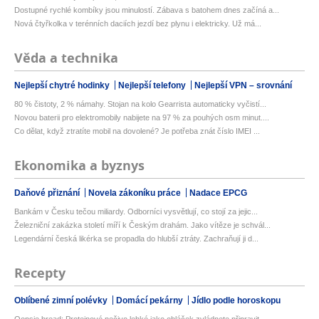
Dostupné rychlé kombíky jsou minulostí. Zábava s batohem dnes začíná a...
Nová čtyřkolka v terénních daciích jezdí bez plynu i elektricky. Už má...
Věda a technika
Nejlepší chytré hodinky
Nejlepší telefony
Nejlepší VPN – srovnání
80 % čistoty, 2 % námahy. Stojan na kolo Gearrista automaticky vyčistí...
Novou baterii pro elektromobily nabijete na 97 % za pouhých osm minut....
Co dělat, když ztratíte mobil na dovolené? Je potřeba znát číslo IMEI ...
Ekonomika a byznys
Daňové přiznání
Novela zákoníku práce
Nadace EPCG
Bankám v Česku tečou miliardy. Odborníci vysvětlují, co stojí za jejic...
Železniční zakázka století míří k Českým drahám. Jako vítěze je schvál...
Legendární česká likérka se propadla do hlubší ztráty. Zachraňují ji d...
Recepty
Oblíbené zimní polévky
Domácí pekárny
Jídlo podle horoskopu