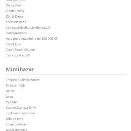
Zboží Živě
Osobní vozy
Zboží Dáma
zbozi.blesk.cz
Jak na prohlídku ojetého vozu?
HobbyKompas
Auto pro začátečníka do 100 000 Kč
Zboží Auto
Ojetá Škoda Octavia
Jak vybrat auto?
Mimibazar
Testujte s Mimibazarem
Monster High
Barbie
Lego
Pyžama
Kosmetika a parfémy
Teplákové soupravy
Dětské boty
Ložní povlečení
Bazar nábytku