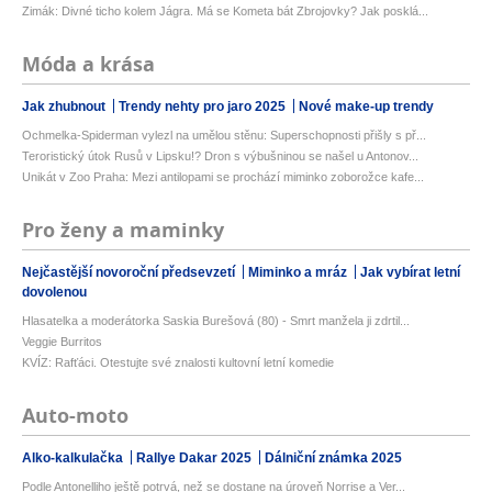
Zimák: Divné ticho kolem Jágra. Má se Kometa bát Zbrojovky? Jak posklá...
Móda a krása
Jak zhubnout
Trendy nehty pro jaro 2025
Nové make-up trendy
Ochmelka-Spiderman vylezl na umělou stěnu: Superschopnosti přišly s př...
Teroristický útok Rusů v Lipsku!? Dron s výbušninou se našel u Antonov...
Unikát v Zoo Praha: Mezi antilopami se prochází miminko zoborožce kafe...
Pro ženy a maminky
Nejčastější novoroční předsevzetí
Miminko a mráz
Jak vybírat letní
dovolenou
Hlasatelka a moderátorka Saskia Burešová (80) - Smrt manžela ji zdrtil...
Veggie Burritos
KVÍZ: Rafťáci. Otestujte své znalosti kultovní letní komedie
Auto-moto
Alko-kalkulačka
Rallye Dakar 2025
Dálniční známka 2025
Podle Antonelliho ještě potrvá, než se dostane na úroveň Norrise a Ver...