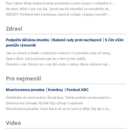
Pop Culture Wrap: Ariana Grande promluvila o svém ústupu z veřejného ž...
Alt news: MGK v tom zas lítá, Jared Leto byl obviněný ze sexuálního ob...
RECEPT: Perfektní letní kombinace, které tě zchladí, i kdybys nechtěl*...
Zdraví
Podpořte dětskou imunitu
Babské rady proti nachlazení
S čím vším
pomůže rýmovník
Jak se zdravě zchladit v tropických vedrech: Co pomáhá a kdy už riskuj...
Úpal a úžeh: Jak je poznat a jak se z nich rychle vyléčit
Parazité v nás: Kterým se u nás líbí a kde v našem těle je můžeme nají...
Pro nejmenší
Mourissonova poradna
Komiksy
Festival ABC
Nahlédněte do nové továrny Škoda Auto: Takhle probíhá výroba baterií p...
Desková hra Stínadla: Rychlé šípy ožívají v napínavé
Mourrisonova poradna: Jsem líná a nic se mi nechce dělat: Kdy jde o ún...
Video