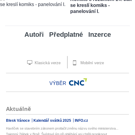
se kreslí komiks -
panelování I.
Autoři
Předplatné
Inzerce
Klasická verze
Mobilní verze
VÝBĚR
Aktuálně
Blesk Vánoce
Kalendář svátků 2025
INFO.cz
Havlíček se stavebním zákonem protlačil změnu názvu svého ministerstva...
Tajemný žlábek v Brně: Švédové jím při obléhání asi chtěli proniknout ...