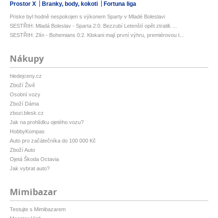
Prostor X
Branky, body, kokoti
Fortuna liga
Priske byl hodně nespokojen s výkonem Sparty v Mladé Boleslavi
SESTŘIH: Mladá Boleslav - Sparta 2:0. Bezzubí Letenští opět ztratili. ...
SESTŘIH: Zlín - Bohemians 0:2. Klokani mají první výhru, premiérovou t...
Nákupy
hledejceny.cz
Zboží Živě
Osobní vozy
Zboží Dáma
zbozi.blesk.cz
Jak na prohlídku ojetého vozu?
HobbyKompas
Auto pro začátečníka do 100 000 Kč
Zboží Auto
Ojetá Škoda Octavia
Jak vybrat auto?
Mimibazar
Testujte s Mimibazarem