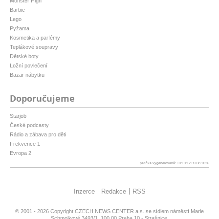
Monster High
Barbie
Lego
Pyžama
Kosmetika a parfémy
Teplákové soupravy
Dětské boty
Ložní povlečení
Bazar nábytku
Doporučujeme
Starjob
České podcasty
Rádio a zábava pro děti
Frekvence 1
Evropa 2
patička vygenerovaná: 10:10:12 09.08.2026
Inzerce
Redakce
RSS
© 2001 - 2026 Copyright
CZECH NEWS CENTER a.s.
se sídlem náměstí Marie
Schmolkové 3493/1, 100 00 Praha 10 - Strašnice,