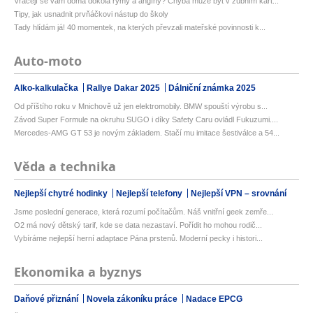
Vracejí se vám doma dokola rýmy a angíny? Chyba může být v zubním kart...
Tipy, jak usnadnit prvňáčkovi nástup do školy
Tady hlídám já! 40 momentek, na kterých převzali mateřské povinnosti k...
Auto-moto
Alko-kalkulačka
Rallye Dakar 2025
Dálniční známka 2025
Od příštího roku v Mnichově už jen elektromobily. BMW spouští výrobu s...
Závod Super Formule na okruhu SUGO i díky Safety Caru ovládl Fukuzumi....
Mercedes-AMG GT 53 je novým základem. Stačí mu imitace šestiválce a 54...
Věda a technika
Nejlepší chytré hodinky
Nejlepší telefony
Nejlepší VPN – srovnání
Jsme poslední generace, která rozumí počítačům. Náš vnitřní geek zemře...
O2 má nový dětský tarif, kde se data nezastaví. Pořídit ho mohou rodič...
Vybíráme nejlepší herní adaptace Pána prstenů. Moderní pecky i histori...
Ekonomika a byznys
Daňové přiznání
Novela zákoníku práce
Nadace EPCG