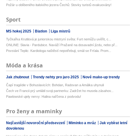
Požár u oblíbeného italského jezera Čechů: Stovky turistů evakuovány!
Sport
MS hokej 2025
Biatlon
Liga mistrů
Tyčkařka Krutilová je juniorskou mistryní světa: Furt nemůžu uvěřit, c...
ONLINE: Slavia - Pardubice. Naváží Pražané na dosavadní jízdu, nebo př...
Povstání Teplic: Kardiologa naštěstí nepotřebuji, smál se Frťala. Prom...
Móda a krása
Jak zhubnout
Trendy nehty pro jaro 2025
Nové make-up trendy
Čapí tragédie v Bohuslavicích: Bohdan, Radovan a Amálka uhynuli
Čech ve Francii prý umlátil svoji partnerku: Zadržet ho musela zásahov...
Pawlowské ujely nervy: Halina nařčena z podvodu!
Pro ženy a maminky
Nejčastější novoroční předsevzetí
Miminko a mráz
Jak vybírat letní
dovolenou