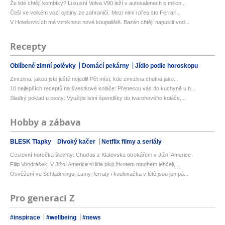
Že lidé chtějí kombíky? Luxusní Volva V90 leží v autosalonech s milion...
Češi ve velkém vozí ojetiny ze zahraničí. Mezi nimi i přes sto Ferrari...
V Holešovicích má vzniknout nové koupaliště. Bazén chtějí napustit vod...
Recepty
Oblíbené zimní polévky
Domácí pekárny
Jídlo podle horoskopu
Zmrzlina, jakou jste ještě nejedli! Pět míst, kde zmrzlina chutná jako...
10 nejlepších receptů na švestkové koláče: Přenesou vás do kuchyně u b...
Sladký poklad u cesty: Využijte letní špendlíky do tvarohového koláče,...
Hobby a zábava
BLESK Tlapky
Divoký kačer
Netflix filmy a seriály
Cestovní horečka šlechty: Chuďas z Klatovska otrokářem v Jižní Americe
Filip Vondrášek: V Jižní Americe si lidé plují životem mnohem lehčeji,...
Osvěžení ve Schladmingu: Lamy, ferraty i koulovačka v létě jsou jen pá...
Pro generaci Z
#inspirace
#wellbeing
#news