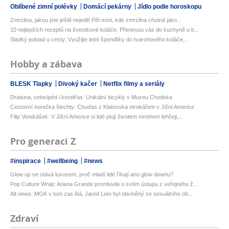
Oblíbené zimní polévky
Domácí pekárny
Jídlo podle horoskopu
Zmrzlina, jakou jste ještě nejedli! Pět míst, kde zmrzlina chutná jako...
10 nejlepších receptů na švestkové koláče: Přenesou vás do kuchyně u b...
Sladký poklad u cesty: Využijte letní špendlíky do tvarohového koláče,...
Hobby a zábava
BLESK Tlapky
Divoký kačer
Netflix filmy a seriály
Draisina, velocipéd i kostitřas: Unikátní bicykly v Muzeu Chodska
Cestovní horečka šlechty: Chuďas z Klatovska otrokářem v Jižní Americe
Filip Vondrášek: V Jižní Americe si lidé plují životem mnohem lehčeji,...
Pro generaci Z
#inspirace
#wellbeing
#news
Glow up se stává luxusem, proč mladí lidé říkají ano glow downu?
Pop Culture Wrap: Ariana Grande promluvila o svém ústupu z veřejného ž...
Alt news: MGK v tom zas lítá, Jared Leto byl obviněný ze sexuálního ob...
Zdraví