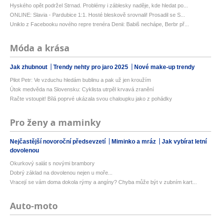
Hyského opět podržel Strnad. Problémy i záblesky naděje, kde hledat po...
ONLINE: Slavia - Pardubice 1:1. Hosté bleskově srovnali! Prosadil se S...
Uniklo z Facebooku nového repre trenéra Denii: Babiš nechápe, Berbr př...
Móda a krása
Jak zhubnout
Trendy nehty pro jaro 2025
Nové make-up trendy
Pilot Petr: Ve vzduchu hledám bublinu a pak už jen kroužím
Útok medvěda na Slovensku: Cyklista utrpěl krvavá zranění
Račte vstoupit! Bílá poprvé ukázala svou chaloupku jako z pohádky
Pro ženy a maminky
Nejčastější novoroční předsevzetí
Miminko a mráz
Jak vybírat letní
dovolenou
Okurkový salát s novými brambory
Dobrý základ na dovolenou nejen u moře...
Vracejí se vám doma dokola rýmy a angíny? Chyba může být v zubním kart...
Auto-moto