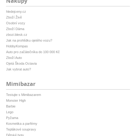
Nákupy
hledejceny.cz
Zboží Živě
Osobní vozy
Zboží Dáma
zbozi.blesk.cz
Jak na prohlídku ojetého vozu?
HobbyKompas
Auto pro začátečníka do 100 000 Kč
Zboží Auto
Ojetá Škoda Octavia
Jak vybrat auto?
Mimibazar
Testujte s Mimibazarem
Monster High
Barbie
Lego
Pyžama
Kosmetika a parfémy
Teplákové soupravy
Dětské boty