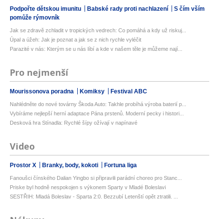
Podpořte dětskou imunitu
Babské rady proti nachlazení
S čím vším
pomůže rýmovník
Jak se zdravě zchladit v tropických vedrech: Co pomáhá a kdy už riskuj...
Úpal a úžeh: Jak je poznat a jak se z nich rychle vyléčit
Parazité v nás: Kterým se u nás líbí a kde v našem těle je můžeme nají...
Pro nejmenší
Mourissonova poradna
Komiksy
Festival ABC
Nahlédněte do nové továrny Škoda Auto: Takhle probíhá výroba baterií p...
Vybíráme nejlepší herní adaptace Pána prstenů. Moderní pecky i histori...
Desková hra Stínadla: Rychlé šípy ožívají v napínavé
Video
Prostor X
Branky, body, kokoti
Fortuna liga
Fanoušci čínského Dalian Yingbo si připravili parádní choreo pro Stanc...
Priske byl hodně nespokojen s výkonem Sparty v Mladé Boleslavi
SESTŘIH: Mladá Boleslav - Sparta 2:0. Bezzubí Letenští opět ztratili. ...