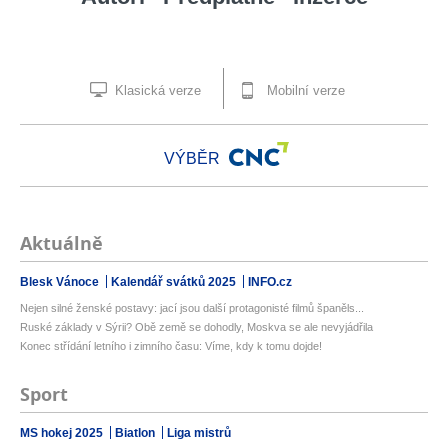
Klasická verze
Mobilní verze
VÝBĚR
Aktuálně
Blesk Vánoce
Kalendář svátků 2025
INFO.cz
Nejen silné ženské postavy: jací jsou další protagonisté filmů španěls...
Ruské základy v Sýrii? Obě země se dohodly, Moskva se ale nevyjádřila
Konec střídání letního i zimního času: Víme, kdy k tomu dojde!
Sport
MS hokej 2025
Biatlon
Liga mistrů