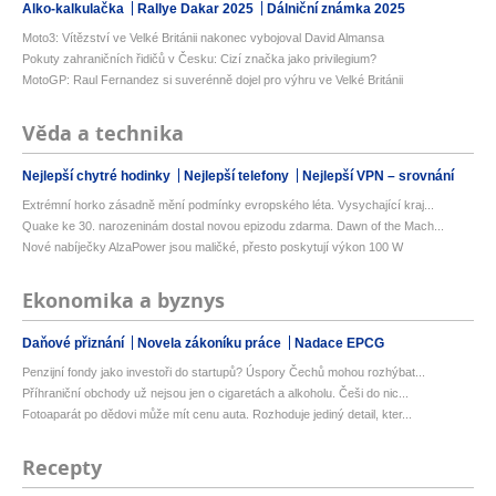
Alko-kalkulačka
Rallye Dakar 2025
Dálniční známka 2025
Moto3: Vítězství ve Velké Británii nakonec vybojoval David Almansa
Pokuty zahraničních řidičů v Česku: Cizí značka jako privilegium?
MotoGP: Raul Fernandez si suverénně dojel pro výhru ve Velké Británii
Věda a technika
Nejlepší chytré hodinky
Nejlepší telefony
Nejlepší VPN – srovnání
Extrémní horko zásadně mění podmínky evropského léta. Vysychající kraj...
Quake ke 30. narozeninám dostal novou epizodu zdarma. Dawn of the Mach...
Nové nabíječky AlzaPower jsou maličké, přesto poskytují výkon 100 W
Ekonomika a byznys
Daňové přiznání
Novela zákoníku práce
Nadace EPCG
Penzijní fondy jako investoři do startupů? Úspory Čechů mohou rozhýbat...
Příhraniční obchody už nejsou jen o cigaretách a alkoholu. Češi do nic...
Fotoaparát po dědovi může mít cenu auta. Rozhoduje jediný detail, kter...
Recepty