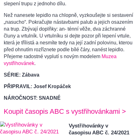
slepení trupu z jednoho dílu.
Než nanesete lepidlo na chlopně, vyzkoušejte si sestavení
„nasucho“. Pokračujte nástavbami palub a jejich osazením
na trup. Zbývají doplňky: an- ténní věže, dva záchranné
čluny a vrtulník. U vrtulníku si dejte pozor při lepení vrtule,
která je třílistá a nesmíte tedy na její zadní polovinu, kterou
před ohnutím rozříznete podle bílé čáry, nanést lepidlo.
Přejeme radostné vyplutí s novým modelem
Muzea
vystřihovánek
.
SÉRIE: Zábava
PŘIPRAVIL: Josef Kropáček
NÁROČNOST: SNADNÉ
Koupit časopis ABC s vystřihovánkami >
Vystřihovánky v
časopisu ABC č. 24/2021