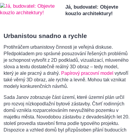
Já, budovatel: Objevte
kouzlo architektury!
Urbanistou snadno a rychle
Protihráčem urbanistovy činnosti je veřejná diskuse.
Předpokladem pro správné posuzování řešených problémů
je schopnost vytvořit z 2D podkladů, vizualizací, mluveného
slova a textu dostatečně reálný 3D obraz – tedy model,
který je ale pracný a drahý.
Papírový pracovní model
vytvoří
také věrný 3D obraz, ale rychle a levně. Mohou tak vznikat
modely konkurenčních návrhů.
Sada Janov zobrazuje část území, které územní plán určil
pro rozvoj nízkopodlažní bytové zástavby. Čtvrť rodinných
domů vznikla rozparcelováním nevyužitého pozemku v
majetku města. Novodobou zástavbu z devadesátých let 20.
století provedla stavební firma podle typového projektu.
Dispozice a vzhled domů byl přizpůsoben přání budoucích