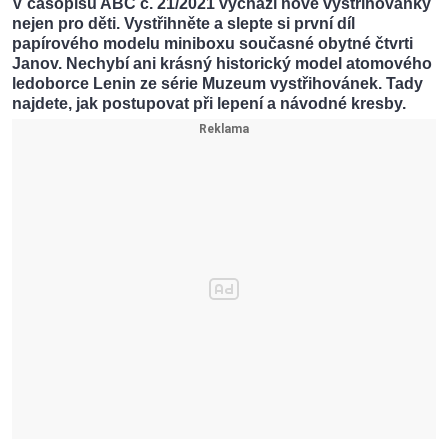
V časopisu ABC č. 21/2021 vychází nové vystřihovánky
nejen pro děti. Vystřihněte a slepte si první díl
papírového modelu miniboxu současné obytné čtvrti
Janov. Nechybí ani krásný historický model atomového
ledoborce Lenin ze série Muzeum vystřihovánek. Tady
najdete, jak postupovat při lepení a návodné kresby.