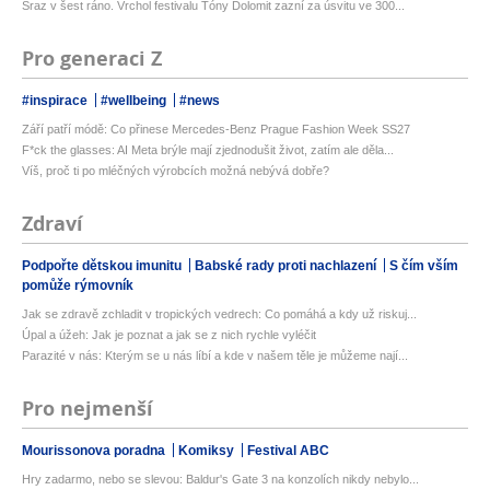
Sraz v šest ráno. Vrchol festivalu Tóny Dolomit zazní za úsvitu ve 300...
Pro generaci Z
#inspirace
#wellbeing
#news
Září patří módě: Co přinese Mercedes-Benz Prague Fashion Week SS27
F*ck the glasses: AI Meta brýle mají zjednodušit život, zatím ale děla...
Víš, proč ti po mléčných výrobcích možná nebývá dobře?
Zdraví
Podpořte dětskou imunitu
Babské rady proti nachlazení
S čím vším
pomůže rýmovník
Jak se zdravě zchladit v tropických vedrech: Co pomáhá a kdy už riskuj...
Úpal a úžeh: Jak je poznat a jak se z nich rychle vyléčit
Parazité v nás: Kterým se u nás líbí a kde v našem těle je můžeme nají...
Pro nejmenší
Mourissonova poradna
Komiksy
Festival ABC
Hry zadarmo, nebo se slevou: Baldur's Gate 3 na konzolích nikdy nebylo...