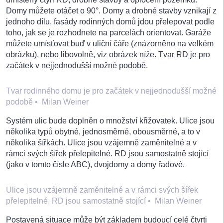
Domy můžete otáčet o 90°. Domy a drobné stavby vznikají z
jednoho dílu, fasády rodinných domů jdou přelepovat podle
toho, jak se je rozhodnete na parcelách orientovat. Garáže
můžete umísťovat buď v uliční čáře (znázorněno na velkém
obrázku), nebo libovolně, viz obrázek níže. Tvar RD je pro
začátek v nejjednodušší možné podobě.
Tvar rodinného domu je pro začátek v nejjednodušší možné
podobě
•
Milan Weiner
Systém ulic bude doplněn o množství křižovatek. Ulice jsou
několika typů obytné, jednosměrné, obousměrné, a to v
několika šířkách. Ulice jsou vzájemně zaměnitelné a v
rámci svých šířek přelepitelné. RD jsou samostatně stojící
(jako v tomto čísle ABC), dvojdomy a domy řadové.
Ulice jsou vzájemně zaměnitelné a v rámci svých šířek
přelepitelné, RD jsou samostatně stojící
•
Milan Weiner
Postavená situace může být základem budoucí celé čtvrti