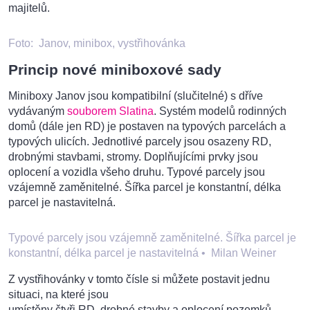
majitelů.
Foto:
Janov, minibox, vystřihovánka
Princip nové miniboxové sady
Miniboxy Janov jsou kompatibilní (slučitelné) s dříve
vydávaným
souborem Slatina
. Systém modelů rodinných
domů (dále jen RD) je postaven na typových parcelách a
typových ulicích. Jednotlivé parcely jsou osazeny RD,
drobnými stavbami, stromy. Doplňujícími prvky jsou
oplocení a vozidla všeho druhu. Typové parcely jsou
vzájemně zaměnitelné. Šířka parcel je konstantní, délka
parcel je nastavitelná.
Typové parcely jsou vzájemně zaměnitelné. Šířka parcel je
konstantní, délka parcel je nastavitelná
•
Milan Weiner
Z vystřihovánky v tomto čísle si můžete postavit jednu
situaci, na které jsou
umístěny čtyři RD, drobné stavby a oplocení pozemků.