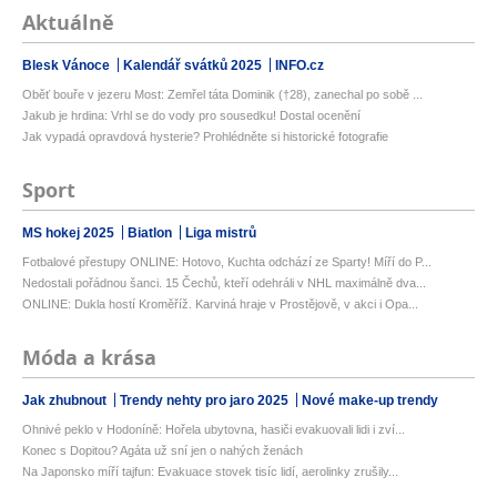
Aktuálně
Blesk Vánoce
Kalendář svátků 2025
INFO.cz
Oběť bouře v jezeru Most: Zemřel táta Dominik (†28), zanechal po sobě ...
Jakub je hrdina: Vrhl se do vody pro sousedku! Dostal ocenění
Jak vypadá opravdová hysterie? Prohlédněte si historické fotografie
Sport
MS hokej 2025
Biatlon
Liga mistrů
Fotbalové přestupy ONLINE: Hotovo, Kuchta odchází ze Sparty! Míří do P...
Nedostali pořádnou šanci. 15 Čechů, kteří odehráli v NHL maximálně dva...
ONLINE: Dukla hostí Kroměříž. Karviná hraje v Prostějově, v akci i Opa...
Móda a krása
Jak zhubnout
Trendy nehty pro jaro 2025
Nové make-up trendy
Ohnivé peklo v Hodoníně: Hořela ubytovna, hasiči evakuovali lidi i zví...
Konec s Dopitou? Agáta už sní jen o nahých ženách
Na Japonsko míří tajfun: Evakuace stovek tisíc lidí, aerolinky zrušily...