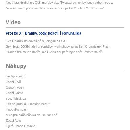
Nový král druhohor: Obří mořský plaz Tylosaurus rex byl postrachem oce...
Mourrisonova poradna: Je zdravé si čistit pleť v 11 letech? Jak na to?
Video
Prostor X
Branky, body, kokoti
Fortuna liga
Eva Decroix na dovolené s kolegou z ODS
Sex, fetiš, BDSM, ale i přednášky, workshopy a market. Organizátor Pra...
Hradec hrál velice dobře, ale kvalita soupeře byla znát. Prohra na hři...
Nákupy
hledejceny.cz
Zboží Živě
Osobní vozy
Zboží Dáma
zbozi.blesk.cz
Jak na prohlídku ojetého vozu?
HobbyKompas
Auto pro začátečníka do 100 000 Kč
Zboží Auto
Ojetá Škoda Octavia