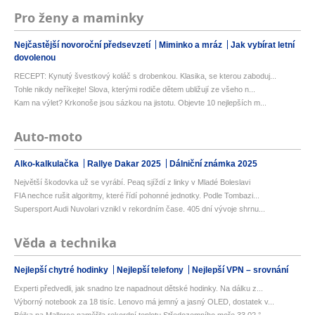
Pro ženy a maminky
Nejčastější novoroční předsevzetí
Miminko a mráz
Jak vybírat letní
dovolenou
RECEPT: Kynutý švestkový koláč s drobenkou. Klasika, se kterou zaboduj...
Tohle nikdy neříkejte! Slova, kterými rodiče dětem ubližují ze všeho n...
Kam na výlet? Krkonoše jsou sázkou na jistotu. Objevte 10 nejlepších m...
Auto-moto
Alko-kalkulačka
Rallye Dakar 2025
Dálniční známka 2025
Největší škodovka už se vyrábí. Peaq sjíždí z linky v Mladé Boleslavi
FIA nechce rušit algoritmy, které řídí pohonné jednotky. Podle Tombazi...
Supersport Audi Nuvolari vznikl v rekordním čase. 405 dní vývoje shrnu...
Věda a technika
Nejlepší chytré hodinky
Nejlepší telefony
Nejlepší VPN – srovnání
Experti předvedli, jak snadno lze napadnout dětské hodinky. Na dálku z...
Výborný notebook za 18 tisíc. Lenovo má jemný a jasný OLED, dostatek v...