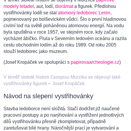
modely letadel
, aut, lodí,
diorámat
a figurek. Předlohou
vystřihovánky lodě se stal
atomový ledoborec Lenin
,
pojmenovaný po bolševickém vůdci. Šlo o první hladinovou
civilní loď na světě poháněnou atomovou energií. Na vodu
byla spuštěna v roce 1957, ve stejném roce, kdy začalo
vycházet ábíčko. Plula v Severním ledovém oceánu a razila
cestu obchodním lodím až do roku 1989. Od roku 2005
slouží ledoborec jako muzeum.
(Josef Kropáček ve spolupráci s
papirovaarcheologie.cz
)
V téměř stoleté historii časopisu Murzika se objevují také
vystřihovánky figurek
•
Josef Kropáček
Návod na slepení vystřihovánky
Stavba ledoborce není složitá. Stačí dodržet již naučené
pracovní postupy a po narýhování a vystřižení jednotlivých
dílů vystřihovánku přesně zkompletovat, případně
zaretušovat bílé hrany. Náročnější prací je vytvarování a