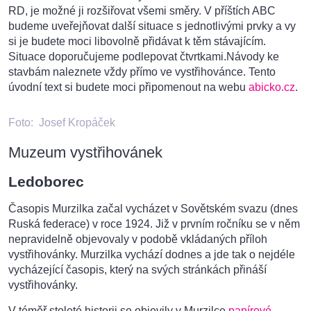
RD, je možné ji rozšiřovat všemi směry. V příštích ABC
budeme uveřejňovat další situace s jednotlivými prvky a vy
si je budete moci libovolně přidávat k těm stávajícím.
Situace doporučujeme podlepovat čtvrtkami.Návody ke
stavbám naleznete vždy přímo ve vystřihovánce. Tento
úvodní text si budete moci připomenout na webu
abicko.cz
.
Foto:
Josef Kropáček
Muzeum vystřihovánek
Ledoborec
Časopis Murzilka začal vycházet v Sovětském svazu (dnes
Ruská federace) v roce 1924. Již v prvním ročníku se v něm
nepravidelně objevovaly v podobě vkládaných příloh
vystřihovánky. Murzilka vychází dodnes a jde tak o nejdéle
vycházející časopis, který na svých stránkách přináší
vystřihovánky.
V téměř stoleté historii se objevily v Murzilce
papírové