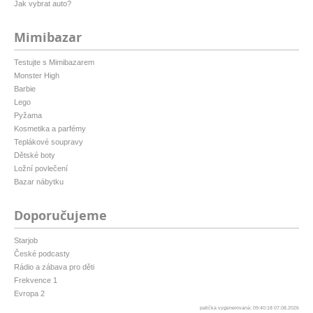
Jak vybrat auto?
Mimibazar
Testujte s Mimibazarem
Monster High
Barbie
Lego
Pyžama
Kosmetika a parfémy
Teplákové soupravy
Dětské boty
Ložní povlečení
Bazar nábytku
Doporučujeme
Starjob
České podcasty
Rádio a zábava pro děti
Frekvence 1
Evropa 2
patička vygenerovaná: 09:40:18 07.08.2026