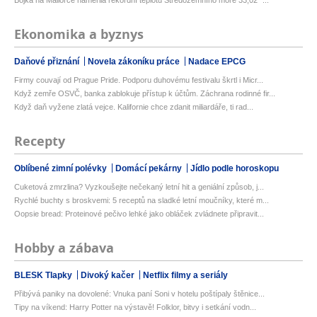
Bójka na Mallorce naměřila rekordní teplotu Středozemního moře 33,02 °...
Ekonomika a byznys
Daňové přiznání
Novela zákoníku práce
Nadace EPCG
Firmy couvají od Prague Pride. Podporu duhovému festivalu škrtl i Micr...
Když zemře OSVČ, banka zablokuje přístup k účtům. Záchrana rodinné fir...
Když daň vyžene zlatá vejce. Kalifornie chce zdanit miliardáře, ti rad...
Recepty
Oblíbené zimní polévky
Domácí pekárny
Jídlo podle horoskopu
Cuketová zmrzlina? Vyzkoušejte nečekaný letní hit a geniální způsob, j...
Rychlé buchty s broskvemi: 5 receptů na sladké letní moučníky, které m...
Oopsie bread: Proteinové pečivo lehké jako obláček zvládnete připravit...
Hobby a zábava
BLESK Tlapky
Divoký kačer
Netflix filmy a seriály
Přibývá paniky na dovolené: Vnuka paní Soni v hotelu poštípaly štěnice...
Tipy na víkend: Harry Potter na výstavě! Folklor, bitvy i setkání vodn...