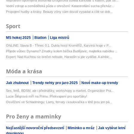
Neprávem opomíjená Bohumila Grögerová sdílela kancelář s katem, pak se...
Vodní zdroje a zemědělská půda v ohrožení: Katastrofální sucha přicház...
Propojení hudby a krásy. Beauty zóny vám dovolí vypadat a cítit se dob...
Sport
MS hokej 2025
Biatlon
Liga mistrů
ONLINE: Slavia B - Třinec 0:1. Dukla hostí Kroměříž, Karviná hraje v P...
Přijede vůbec Dynamo? Zmatky kolem béčka Budějovic, majitelka nabídku ...
Expert: Nad Kuchtou se brečet nebude, Haraslín si jde vydělat. A ambic...
Móda a krása
Jak zhubnout
Trendy nehty pro jaro 2025
Nové make-up trendy
Sex, fetiš, BDSM, ale i přednášky, workshopy a market. Organizátor Pra...
Lucie Šlégrová míří na Primu. Překvapení pro sporťáky!
Osvěžení ve Schladmingu: Lamy, ferraty i koulovačka v létě jsou jen pá...
Pro ženy a maminky
Nejčastější novoroční předsevzetí
Miminko a mráz
Jak vybírat letní
dovolenou