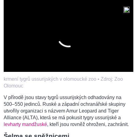
krmení tygrů ussurijských v olomoucké zoo •
Zdroj: Zoo
Olomouc
V přírodě jsou stavy tygrů ussurijských odhadovány na
500–550 jedinců. Ruské a západní ochranářské skupiny
utvořily organizaci s názvem Amur Leopard and Tiger
Alliance (ALTA), která se má pokusit tygry ussurijské a
levharty mandžuské
, kteří jsou rovněž ohroženi, zachránit.
Šelma se sněžnicemi