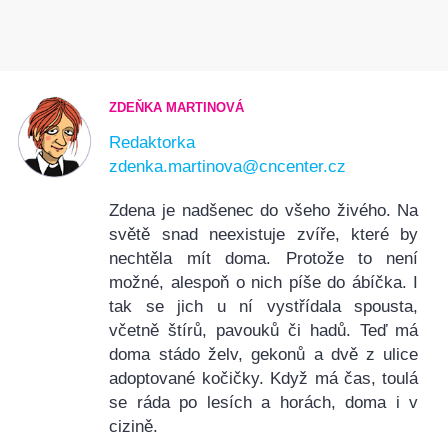
ZDEŇKA MARTINOVÁ
Redaktorka
zdenka.martinova@cncenter.cz
Zdena je nadšenec do všeho živého. Na
světě snad neexistuje zvíře, které by
nechtěla mít doma. Protože to není
možné, alespoň o nich píše do ábíčka. I
tak se jich u ní vystřídala spousta,
včetně štírů, pavouků či hadů. Teď má
doma stádo želv, gekonů a dvě z ulice
adoptované kočičky. Když má čas, toulá
se ráda po lesích a horách, doma i v
cizině.