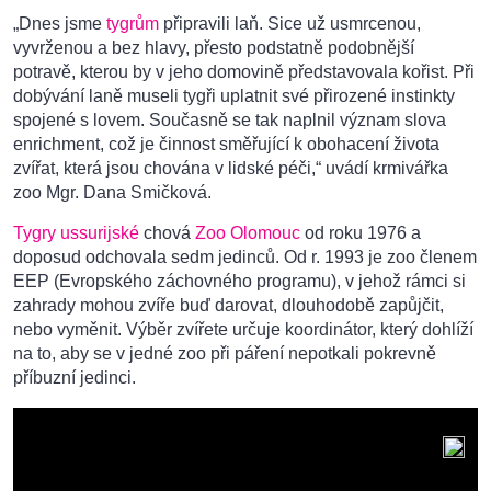
„Dnes jsme
tygrům
připravili laň. Sice už usmrcenou,
vyvrženou a bez hlavy, přesto podstatně podobnější
potravě, kterou by v jeho domovině představovala kořist. Při
dobývání laně museli tygři uplatnit své přirozené instinkty
spojené s lovem. Současně se tak naplnil význam slova
enrichment, což je činnost směřující k obohacení života
zvířat, která jsou chována v lidské péči,“ uvádí krmivářka
zoo Mgr. Dana Smičková.
Tygry ussurijské
chová
Zoo Olomouc
od roku 1976 a
doposud odchovala sedm jedinců. Od r. 1993 je zoo členem
EEP (Evropského záchovného programu), v jehož rámci si
zahrady mohou zvíře buď darovat, dlouhodobě zapůjčit,
nebo vyměnit. Výběr zvířete určuje koordinátor, který dohlíží
na to, aby se v jedné zoo při páření nepotkali pokrevně
příbuzní jedinci.