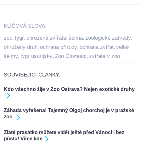
KLÍČOVÁ SLOVA:
zoo
tygr
ohrožená zvířata
šelma
zoologické zahrady
,
,
,
,
,
ohrožený druh
ochrana přírody
ochrana zvířat
velké
,
,
,
šelmy
tygr usurijský
Zoo Olomouc
zvířata v zoo
,
,
,
SOUVISEJÍCÍ ČLÁNKY:
Kdo všechno žije v Zoo Ostrava? Nejen exotické druhy
Záhada vyřešena! Tajemný Olgoj chorchoj je v pražské
zoo
Zlaté prasátko můžete vidět ještě před Vánoci i bez
půstu! Víme kde