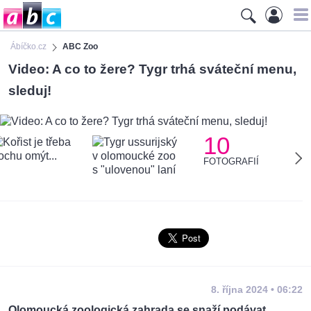
Ábíčko.cz
ABC Zoo
Video: A co to žere? Tygr trhá sváteční menu,
sleduj!
10
FOTOGRAFIÍ
8. října 2024 • 06:22
Olomoucká zoologická zahrada se snaží podávat