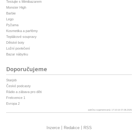
Testujte s Mimibazarem
Monster High
Barbie
Lego
Pyžama
Kosmetika a parfémy
Teplákové soupravy
Dětské boty
Ložní povlečení
Bazar nábytku
Doporučujeme
Starjob
České podcasty
Rádio a zábava pro děti
Frekvence 1
Evropa 2
patička vygenerovaná: 17:10:16 07.08.2026
Inzerce
Redakce
RSS