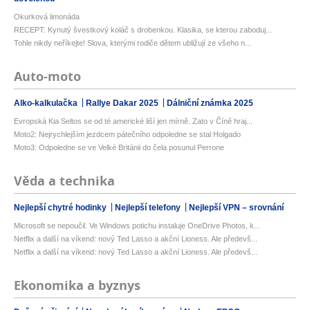
Okurková limonáda
RECEPT: Kynutý švestkový koláč s drobenkou. Klasika, se kterou zaboduj...
Tohle nikdy neříkejte! Slova, kterými rodiče dětem ubližují ze všeho n...
Auto-moto
Alko-kalkulačka
Rallye Dakar 2025
Dálniční známka 2025
Evropská Kia Seltos se od té americké liší jen mírně. Zato v Číně hraj...
Moto2: Nejrychlejším jezdcem pátečního odpoledne se stal Holgado
Moto3: Odpoledne se ve Velké Británii do čela posunul Perrone
Věda a technika
Nejlepší chytré hodinky
Nejlepší telefony
Nejlepší VPN – srovnání
Microsoft se nepoučil. Ve Windows potichu instaluje OneDrive Photos, k...
Netflix a další na víkend: nový Ted Lasso a akční Lioness. Ale předevš...
Netflix a další na víkend: nový Ted Lasso a akční Lioness. Ale předevš...
Ekonomika a byznys