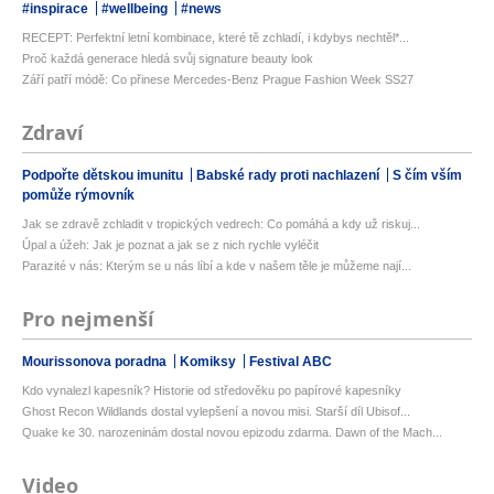
#inspirace
#wellbeing
#news
RECEPT: Perfektní letní kombinace, které tě zchladí, i kdybys nechtěl*...
Proč každá generace hledá svůj signature beauty look
Září patří módě: Co přinese Mercedes-Benz Prague Fashion Week SS27
Zdraví
Podpořte dětskou imunitu
Babské rady proti nachlazení
S čím vším
pomůže rýmovník
Jak se zdravě zchladit v tropických vedrech: Co pomáhá a kdy už riskuj...
Úpal a úžeh: Jak je poznat a jak se z nich rychle vyléčit
Parazité v nás: Kterým se u nás líbí a kde v našem těle je můžeme nají...
Pro nejmenší
Mourissonova poradna
Komiksy
Festival ABC
Kdo vynalezl kapesník? Historie od středověku po papírové kapesníky
Ghost Recon Wildlands dostal vylepšení a novou misi. Starší díl Ubisof...
Quake ke 30. narozeninám dostal novou epizodu zdarma. Dawn of the Mach...
Video