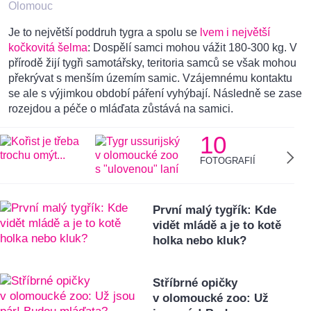
Olomouc
Je to největší poddruh tygra a spolu se
lvem i největší
kočkovitá šelma
: Dospělí samci mohou vážit 180-300 kg. V
přírodě žijí tygři samotářsky, teritoria samců se však mohou
překrývat s menším územím samic. Vzájemnému kontaktu
se ale s výjimkou období páření vyhýbají. Následně se zase
rozejdou a péče o mláďata zůstává na samici.
10
FOTOGRAFIÍ
První malý tygřík: Kde
vidět mládě a je to kotě
holka nebo kluk?
Stříbrné opičky
v olomoucké zoo: Už