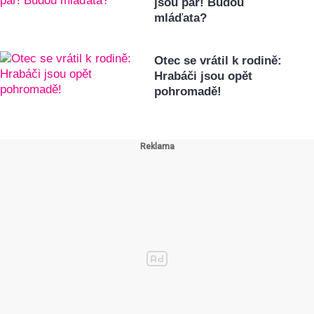
jsou pár! Budou
mláďata?
Otec se vrátil k rodině:
Hrabáči jsou opět
pohromadě!