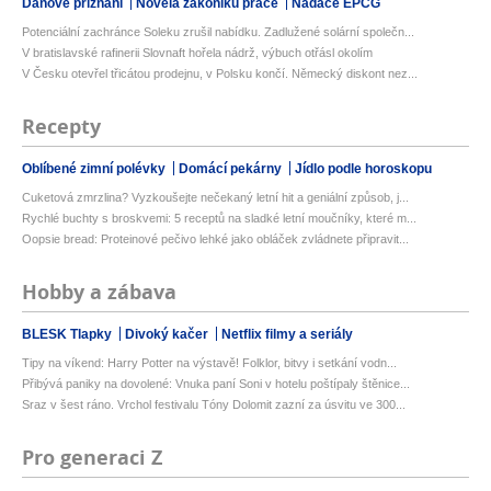
Daňové přiznání
Novela zákoníku práce
Nadace EPCG
Potenciální zachránce Soleku zrušil nabídku. Zadlužené solární společn...
V bratislavské rafinerii Slovnaft hořela nádrž, výbuch otřásl okolím
V Česku otevřel třicátou prodejnu, v Polsku končí. Německý diskont nez...
Recepty
Oblíbené zimní polévky
Domácí pekárny
Jídlo podle horoskopu
Cuketová zmrzlina? Vyzkoušejte nečekaný letní hit a geniální způsob, j...
Rychlé buchty s broskvemi: 5 receptů na sladké letní moučníky, které m...
Oopsie bread: Proteinové pečivo lehké jako obláček zvládnete připravit...
Hobby a zábava
BLESK Tlapky
Divoký kačer
Netflix filmy a seriály
Tipy na víkend: Harry Potter na výstavě! Folklor, bitvy i setkání vodn...
Přibývá paniky na dovolené: Vnuka paní Soni v hotelu poštípaly štěnice...
Sraz v šest ráno. Vrchol festivalu Tóny Dolomit zazní za úsvitu ve 300...
Pro generaci Z