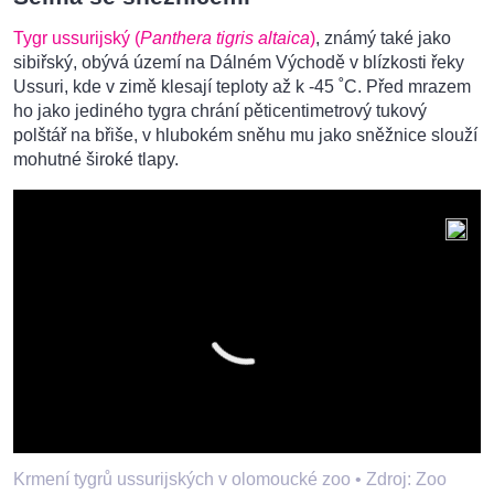
Tygr ussurijský (
Panthera tigris altaica
)
, známý také jako
sibiřský, obývá území na Dálném Východě v blízkosti řeky
Ussuri, kde v zimě klesají teploty až k -45 ˚C. Před mrazem
ho jako jediného tygra chrání pěticentimetrový tukový
polštář na břiše, v hlubokém sněhu mu jako sněžnice slouží
mohutné široké tlapy.
Krmení tygrů ussurijských v olomoucké zoo •
Zdroj: Zoo