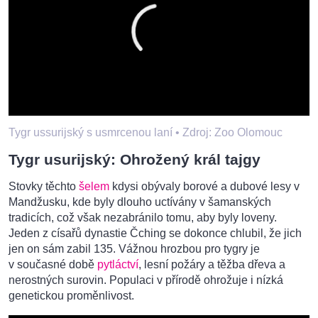
Tygr ussurijský s usmrcenou laní •
Zdroj: Zoo Olomouc
Tygr usurijský: Ohrožený král tajgy
Stovky těchto
šelem
kdysi obývaly borové a dubové lesy v
Mandžusku, kde byly dlouho uctívány v šamanských
tradicích, což však nezabránilo tomu, aby byly loveny.
Jeden z císařů dynastie Čching se dokonce chlubil, že jich
jen on sám zabil 135. Vážnou hrozbou pro tygry je
v současné době
pytláctví
, lesní požáry a těžba dřeva a
nerostných surovin. Populaci v přírodě ohrožuje i nízká
genetickou proměnlivost.