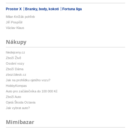
Prostor X
Branky, body, kokoti
Fortuna liga
Milan Knížák pohřeb
Jiří Pospíšil
Václav Klaus
Nákupy
hledejceny.cz
Zboží Živě
Osobní vozy
Zboží Dáma
zbozi.blesk.cz
Jak na prohlídku ojetého vozu?
HobbyKompas
Auto pro začátečníka do 100 000 Kč
Zboží Auto
Ojetá Škoda Octavia
Jak vybrat auto?
Mimibazar