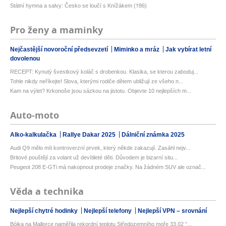
Státní hymna a salvy: Česko se loučí s Knížákem (†86)
Pro ženy a maminky
Nejčastější novoroční předsevzetí
Miminko a mráz
Jak vybírat letní
dovolenou
RECEPT: Kynutý švestkový koláč s drobenkou. Klasika, se kterou zaboduj...
Tohle nikdy neříkejte! Slova, kterými rodiče dětem ubližují ze všeho n...
Kam na výlet? Krkonoše jsou sázkou na jistotu. Objevte 10 nejlepších m...
Auto-moto
Alko-kalkulačka
Rallye Dakar 2025
Dálniční známka 2025
Audi Q9 mělo mít kontroverzní prvek, který někde zakazují. Zasáhl nejv...
Britové pouštějí za volant už devítileté děti. Důvodem je bizarní situ...
Peugeot 208 E-GTi má nakopnout prodeje značky. Na žádném SUV ale označ...
Věda a technika
Nejlepší chytré hodinky
Nejlepší telefony
Nejlepší VPN – srovnání
Bójka na Mallorce naměřila rekordní teplotu Středozemního moře 33,02 °...