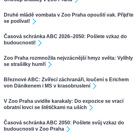
Druhé mládě vombata v Zoo Praha opouští vak. Přijďte
se podívat!
Časová schránka ABC 2026–2050: Pošlete vzkaz do
budoucnosti!
Zoo Praha rozmnožila nejvzácnější hmyz světa: Vylíhly
se strašilky humří
Březnové ABC: Zvířecí záchranáři, loučení s Erichem
von Dänikenem i MS v krasobruslení
V Zoo Praha uvidíte karakaly: Do expozice se vrací
obratní lovci se štětičkami na uších
Časová schránka ABC 2050: Pošlete svůj vzkaz do
budoucnosti v Zoo Praha