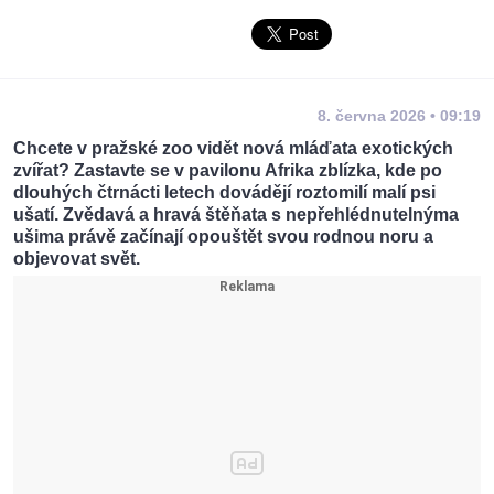
8. června 2026 • 09:19
Chcete v pražské zoo vidět nová mláďata exotických
zvířat? Zastavte se v pavilonu Afrika zblízka, kde po
dlouhých čtrnácti letech dovádějí roztomilí malí psi
ušatí. Zvědavá a hravá štěňata s nepřehlédnutelnýma
ušima právě začínají opouštět svou rodnou noru a
objevovat svět.