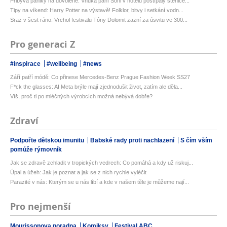
Přibývá paniky na dovolené: Vnuka paní Soni v hotelu poštípaly štěnice...
Tipy na víkend: Harry Potter na výstavě! Folklor, bitvy i setkání vodn...
Sraz v šest ráno. Vrchol festivalu Tóny Dolomit zazní za úsvitu ve 300...
Pro generaci Z
#inspirace
#wellbeing
#news
Září patří módě: Co přinese Mercedes-Benz Prague Fashion Week SS27
F*ck the glasses: AI Meta brýle mají zjednodušit život, zatím ale děla...
Víš, proč ti po mléčných výrobcích možná nebývá dobře?
Zdraví
Podpořte dětskou imunitu
Babské rady proti nachlazení
S čím vším
pomůže rýmovník
Jak se zdravě zchladit v tropických vedrech: Co pomáhá a kdy už riskuj...
Úpal a úžeh: Jak je poznat a jak se z nich rychle vyléčit
Parazité v nás: Kterým se u nás líbí a kde v našem těle je můžeme nají...
Pro nejmenší
Mourissonova poradna
Komiksy
Festival ABC