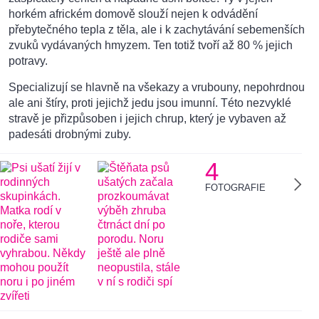
horkém africkém domově slouží nejen k odvádění
přebytečného tepla z těla, ale i k zachytávání sebemenších
zvuků vydávaných hmyzem. Ten totiž tvoří až 80 % jejich
potravy.
Specializují se hlavně na všekazy a vrubouny, nepohrdnou
ale ani štíry, proti jejichž jedu jsou imunní. Této nezvyklé
stravě je přizpůsoben i jejich chrup, který je vybaven až
padesáti drobnými zuby.
4
FOTOGRAFIE