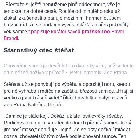
„Přestože si ještě nemůžeme plně oddechnout, vše je
tentokrát na dobré cestě. Rodiče od minulého roku už
získali zkušenosti a panuje mezi nimi harmonie. Jsem
hrozně rád, že se podařilo vyvést mláďata i přes pokročilý
věk samce,“
popisuje kurátor savců
pražské zoo
Pavel
Brandl
.
Starostlivý otec štěňat
Chovnému samci je devět let – o dva roky více, než se tento
druh běžně dožívá v přírodě
•
Petr Hamerník, Zoo Praha
Štěňata už se pohybují po výběhu a opouštějí noru, kterou
pro ně vyhrabali rodiče na začátku březosti samice. „Hrají si
venku a jsou krásně vidět,“ říká chovatelka malých savců
Zoo Praha Kateřina Hejná.
„Samice je stále kojí. Dokáží už ale lovit cvrčky i šváby.
Rodičovskou iniciativu v těchto dnech přebírá samec, který
jim nosí maso,“ doplňuje Hejná. Že se brzy dočkají mláďat,
poznal chovatelský tým právě podle chování samce. Ten