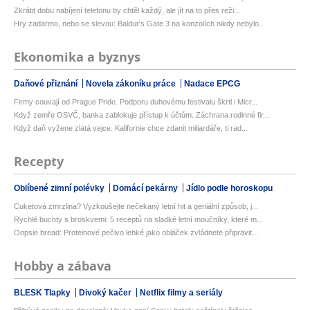
Zkrátit dobu nabíjení telefonu by chtěl každý, ale jít na to přes reži...
Hry zadarmo, nebo se slevou: Baldur's Gate 3 na konzolích nikdy nebylo...
Ekonomika a byznys
Daňové přiznání
Novela zákoníku práce
Nadace EPCG
Firmy couvají od Prague Pride. Podporu duhovému festivalu škrtl i Micr...
Když zemře OSVČ, banka zablokuje přístup k účtům. Záchrana rodinné fir...
Když daň vyžene zlatá vejce. Kalifornie chce zdanit miliardáře, ti rad...
Recepty
Oblíbené zimní polévky
Domácí pekárny
Jídlo podle horoskopu
Cuketová zmrzlina? Vyzkoušejte nečekaný letní hit a geniální způsob, j...
Rychlé buchty s broskvemi: 5 receptů na sladké letní moučníky, které m...
Oopsie bread: Proteinové pečivo lehké jako obláček zvládnete připravit...
Hobby a zábava
BLESK Tlapky
Divoký kačer
Netflix filmy a seriály