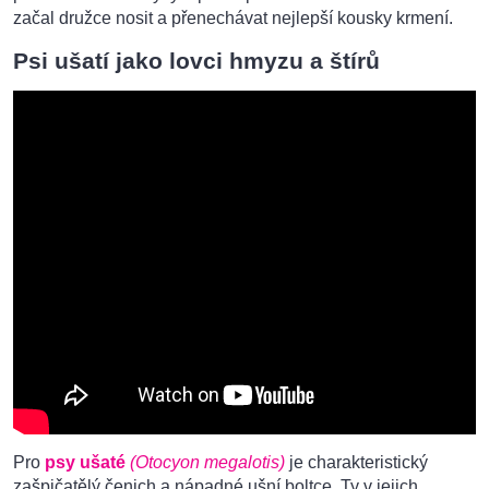
začal družce nosit a přenechávat nejlepší kousky krmení.
Psi ušatí jako lovci hmyzu a štírů
Pro
psy ušaté
(Otocyon megalotis)
je charakteristický
zašpičatělý čenich a nápadné ušní boltce. Ty v jejich