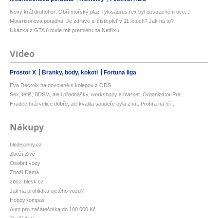
Nový král druhohor: Obří mořský plaz Tylosaurus rex byl postrachem oce...
Mourrisonova poradna: Je zdravé si čistit pleť v 11 letech? Jak na to?
Ukázka z GTA 6 bude mít premiéru na Netflixu
Video
Prostor X
Branky, body, kokoti
Fortuna liga
Eva Decroix na dovolené s kolegou z ODS
Sex, fetiš, BDSM, ale i přednášky, workshopy a market. Organizátor Pra...
Hradec hrál velice dobře, ale kvalita soupeře byla znát. Prohra na hři...
Nákupy
hledejceny.cz
Zboží Živě
Osobní vozy
Zboží Dáma
zbozi.blesk.cz
Jak na prohlídku ojetého vozu?
HobbyKompas
Auto pro začátečníka do 100 000 Kč