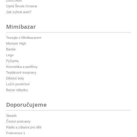
Zboží Auto
Ojetá Škoda Octavia
Jak vybrat auto?
Mimibazar
Testujte s Mimibazarem
Monster High
Barbie
Lego
Pyžama
Kosmetika a parfémy
Teplákové soupravy
Dětské boty
Ložní povlečení
Bazar nábytku
Doporučujeme
Starjob
České podcasty
Rádio a zábava pro děti
Frekvence 1