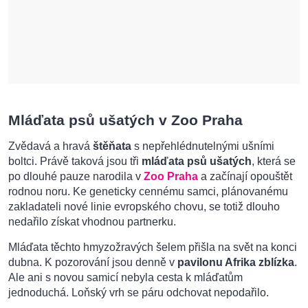
Mláďata psů ušatých v Zoo Praha
Zvědavá a hravá
štěňata
s nepřehlédnutelnými ušními
boltci. Právě taková jsou tři
mláďata psů ušatých
, která se
po dlouhé pauze narodila v
Zoo Praha
a začínají opouštět
rodnou noru. Ke geneticky cennému samci, plánovanému
zakladateli nové linie evropského chovu, se totiž dlouho
nedařilo získat vhodnou partnerku.
Mláďata těchto hmyzožravých šelem přišla na svět na konci
dubna. K pozorování jsou denně v
pavilonu Afrika zblízka
.
Ale ani s novou samicí nebyla cesta k mláďatům
jednoduchá. Loňský vrh se páru odchovat nepodařilo.