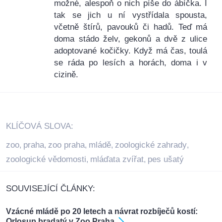
možné, alespoň o nich píše do ábíčka. I
tak se jich u ní vystřídala spousta,
včetně štírů, pavouků či hadů. Teď má
doma stádo želv, gekonů a dvě z ulice
adoptované kočičky. Když má čas, toulá
se ráda po lesích a horách, doma i v
cizině.
KLÍČOVÁ SLOVA:
zoo
praha
zoo praha
mládě
zoologické zahrady
,
,
,
,
,
zoologické vědomosti
mláďata zvířat
pes ušatý
,
,
SOUVISEJÍCÍ ČLÁNKY:
Vzácné mládě po 20 letech a návrat rozbíječů kostí:
Orlosup bradatý v Zoo Praha