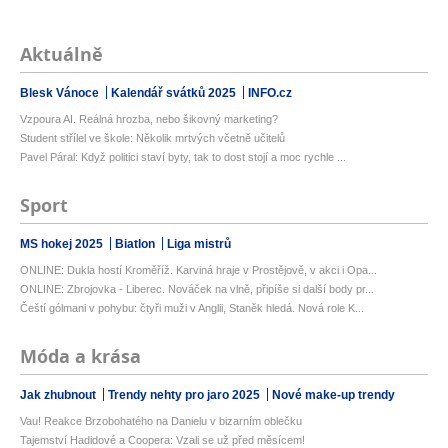
Aktuálně
Blesk Vánoce
Kalendář svátků 2025
INFO.cz
Vzpoura AI. Reálná hrozba, nebo šikovný marketing?
Student střílel ve škole: Několik mrtvých včetně učitelů
Pavel Páral: Když politici staví byty, tak to dost stojí a moc rychle ...
Sport
MS hokej 2025
Biatlon
Liga mistrů
ONLINE: Dukla hostí Kroměříž. Karviná hraje v Prostějově, v akci i Opa...
ONLINE: Zbrojovka - Liberec. Nováček na vlně, připíše si další body pr...
Čeští gólmani v pohybu: čtyři muži v Anglii, Staněk hledá. Nová role K...
Móda a krása
Jak zhubnout
Trendy nehty pro jaro 2025
Nové make-up trendy
Vau! Reakce Brzobohatého na Danielu v bizarním oblečku
Tajemství Hadidové a Coopera: Vzali se už před měsícem!