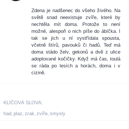
Zdena je nadšenec do všeho živého. Na
světě snad neexistuje zvíře, které by
nechtěla mít doma. Protože to není
možné, alespoň o nich píše do ábíčka. I
tak se jich u ní vystřídala spousta,
včetně štírů, pavouků či hadů. Teď má
doma stádo želv, gekonů a dvě z ulice
adoptované kočičky. Když má čas, toulá
se ráda po lesích a horách, doma i v
cizině.
KLÍČOVÁ SLOVA:
had
plaz
zrak
zvíře
smysly
,
,
,
,