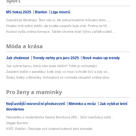
Sport
MS hokej 2025
Biatlon
Liga mistrů
Zadražil po Besiktasi: Štve nás to. Ale pokud budeme hrát jako dnes......
Hradec hrál velice dobře, ale kvalita soupeře byla znát. Prohra na hři...
Kozlovi vyšla změna formace: Takhle chceme hrát! Výhru zařídili sváteč...
Móda a krása
Jak zhubnout
Trendy nehty pro jaro 2025
Nové make-up trendy
Jak vybrat barvu, která vám bude slušet? Tohle je rozhodující
Zasklení lodžie v paneláku: kolik stojí, co musí schválit SVJ a kdy se...
Šmiky šmiky u Bereniky. Kohoutová se rozhodla zásadně změnit účes
Pro ženy a maminky
Nejčastější novoroční předsevzetí
Miminko a mráz
Jak vybírat letní
dovolenou
Hlasatelka a moderátorka Saskia Burešová (80) - Smrt manžela ji zdrtil...
Veggie Burritos
KVÍZ: Rafťáci. Otestujte své znalosti kultovní letní komedie