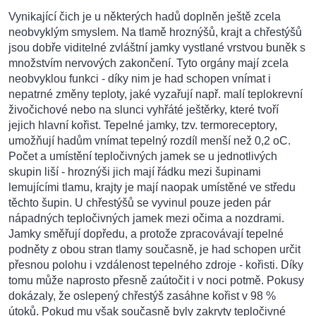
Vynikající čich je u některých hadů doplněn ještě zcela
neobvyklým smyslem. Na tlamě hroznýšů, krajt a chřestýšů
jsou dobře viditelné zvláštní jamky vystlané vrstvou buněk s
množstvím nervových zakončení. Tyto orgány mají zcela
neobvyklou funkci - díky nim je had schopen vnímat i
nepatrné změny teploty, jaké vyzařují např. malí teplokrevní
živočichové nebo na slunci vyhřáté ještěrky, které tvoří
jejich hlavní kořist. Tepelné jamky, tzv. termoreceptory,
umožňují hadům vnímat tepelný rozdíl menší než 0,2 oC.
Počet a umístění tepločivných jamek se u jednotlivých
skupin liší - hroznýši jich mají řádku mezi šupinami
lemujícími tlamu, krajty je mají naopak umístěné ve středu
těchto šupin. U chřestýšů se vyvinul pouze jeden pár
nápadných tepločivných jamek mezi očima a nozdrami.
Jamky směřují dopředu, a protože zpracovávají tepelné
podněty z obou stran tlamy současně, je had schopen určit
přesnou polohu i vzdálenost tepelného zdroje - kořisti. Díky
tomu může naprosto přesně zaútočit i v noci potmě. Pokusy
dokázaly, že oslepený chřestýš zasáhne kořist v 98 %
útoků. Pokud mu však současně byly zakryty tepločivné