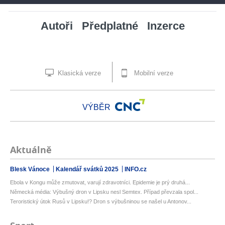
Autoři
Předplatné
Inzerce
Klasická verze
Mobilní verze
VÝBĚR
Aktuálně
Blesk Vánoce
Kalendář svátků 2025
INFO.cz
Ebola v Kongu může zmutovat, varují zdravotníci. Epidemie je prý druhá...
Německá média: Výbušný dron v Lipsku nesl Semtex. Případ převzala spol...
Teroristický útok Rusů v Lipsku!? Dron s výbušninou se našel u Antonov...