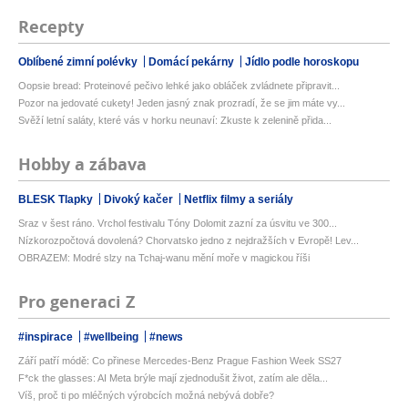
Recepty
Oblíbené zimní polévky
Domácí pekárny
Jídlo podle horoskopu
Oopsie bread: Proteinové pečivo lehké jako obláček zvládnete připravit...
Pozor na jedovaté cukety! Jeden jasný znak prozradí, že se jim máte vy...
Svěží letní saláty, které vás v horku neunaví: Zkuste k zelenině přida...
Hobby a zábava
BLESK Tlapky
Divoký kačer
Netflix filmy a seriály
Sraz v šest ráno. Vrchol festivalu Tóny Dolomit zazní za úsvitu ve 300...
Nízkorozpočtová dovolená? Chorvatsko jedno z nejdražších v Evropě! Lev...
OBRAZEM: Modré slzy na Tchaj-wanu mění moře v magickou říši
Pro generaci Z
#inspirace
#wellbeing
#news
Září patří módě: Co přinese Mercedes-Benz Prague Fashion Week SS27
F*ck the glasses: AI Meta brýle mají zjednodušit život, zatím ale děla...
Víš, proč ti po mléčných výrobcích možná nebývá dobře?