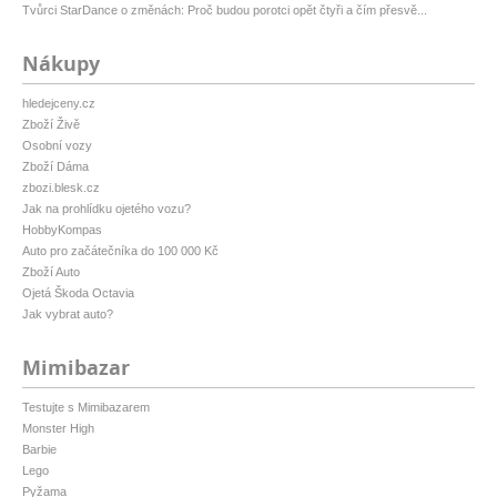
Tvůrci StarDance o změnách: Proč budou porotci opět čtyři a čím přesvě...
Nákupy
hledejceny.cz
Zboží Živě
Osobní vozy
Zboží Dáma
zbozi.blesk.cz
Jak na prohlídku ojetého vozu?
HobbyKompas
Auto pro začátečníka do 100 000 Kč
Zboží Auto
Ojetá Škoda Octavia
Jak vybrat auto?
Mimibazar
Testujte s Mimibazarem
Monster High
Barbie
Lego
Pyžama