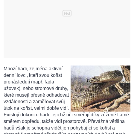
Mnozí hadi, zejména aktivní
denní lovci, kteří svou kořist
pronásledují (např. řada
užovek), nebo stromové druhy,
které musejí přesně odhadovat
vzdálenosti a zaměřovat svůj
útok na kořist, velmi dobře vidí.
Existují dokonce hadi, jejichž oči směřují díky zúžené tlamě
směrem dopředu, takže vidí prostorově. Převážná většina
hadů však je schopna vidět jen pohybující se kořist a