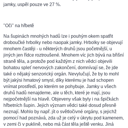
jamky, uspěl pouze ve 27 %.
"Oči" na hřbetě
Na šupinách mnohých hadů lze i pouhým okem spatřit
droboučké hrbolky nebo naopak jamky. Hrbolky se objevují
mnohem častěji - u některých druhů jsou početnější, u
jiných jen řídce roztroušené. Mnohem víc jich bývá na břišní
straně těla, a protože pod každým z nich vědci objevili
bohatou spleť nervových zakončení, domnívají se, že jde
také o nějaký senzorický orgán. Nevylučují, že by to mohl
být jakýsi hmatový smysl, díky kterému je had schopen
vnímat prostředí, po kterém se pohybuje. Jamky u všech
druhů hadů nenajdeme, ale u těch, které je mají, jsou
nejpočetnější na hlavě. Objeveny však byly i na špičkách
hřbetních šupin. Jejich význam vědci také dosud přesně
neznají. Mohlo by např. jít o světločivné orgány, s jejichž
pomocí had poznává, zda už je celý v úkrytu pod kamenem,
v zemi či v puklině, nebo má část těla ještě venku. Jiná