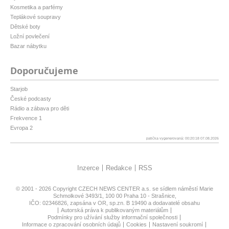
Kosmetika a parfémy
Teplákové soupravy
Dětské boty
Ložní povlečení
Bazar nábytku
Doporučujeme
Starjob
České podcasty
Rádio a zábava pro děti
Frekvence 1
Evropa 2
patička vygenerovaná: 00:20:18 07.08.2026
Inzerce
Redakce
RSS
© 2001 - 2026 Copyright
CZECH NEWS CENTER a.s.
se sídlem náměstí Marie
Schmolkové 3493/1, 100 00 Praha 10 - Strašnice,
IČO: 02346826, zapsána v OR, sp.zn. B 19490 a dodavatelé obsahu
Autorská práva k publikovaným materiálům
Podmínky pro užívání služby informační společnosti
Informace o zpracování osobních údajů
Cookies
Nastavení soukromí