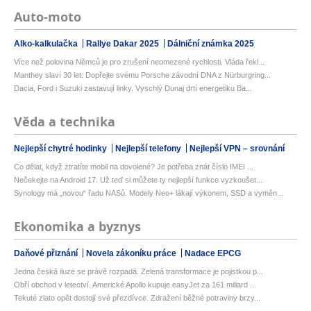
Auto-moto
Alko-kalkulačka
Rallye Dakar 2025
Dálniční známka 2025
Více než polovina Němců je pro zrušení neomezené rychlosti. Vláda řekl...
Manthey slaví 30 let: Dopřejte svému Porsche závodní DNA z Nürburgring...
Dacia, Ford i Suzuki zastavují linky. Vyschlý Dunaj drtí energetiku Ba...
Věda a technika
Nejlepší chytré hodinky
Nejlepší telefony
Nejlepší VPN – srovnání
Co dělat, když ztratíte mobil na dovolené? Je potřeba znát číslo IMEI ...
Nečekejte na Android 17. Už teď si můžete ty nejlepší funkce vyzkoušet...
Synology má „novou“ řadu NASů. Modely Neo+ lákají výkonem, SSD a vyměn...
Ekonomika a byznys
Daňové přiznání
Novela zákoníku práce
Nadace EPCG
Jedna česká iluze se právě rozpadá. Zelená transformace je pojistkou p...
Obří obchod v letectví. Americké Apollo kupuje easyJet za 161 miliard ...
Tekuté zlato opět dostojí své přezdívce. Zdražení běžné potraviny brzy...