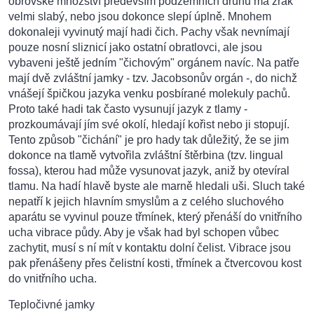
obrovské množství především podzemních druhů má zrak
velmi slabý, nebo jsou dokonce slepí úplně. Mnohem
dokonaleji vyvinutý mají hadi čich. Pachy však nevnímají
pouze nosní sliznicí jako ostatní obratlovci, ale jsou
vybaveni ještě jedním "čichovým" orgánem navíc. Na patře
mají dvě zvláštní jamky - tzv. Jacobsonův orgán -, do nichž
vnášejí špičkou jazyka venku posbírané molekuly pachů.
Proto také hadi tak často vysunují jazyk z tlamy -
prozkoumávají jím své okolí, hledají kořist nebo ji stopují.
Tento způsob "čichání" je pro hady tak důležitý, že se jim
dokonce na tlamě vytvořila zvláštní štěrbina (tzv. lingual
fossa), kterou had může vysunovat jazyk, aniž by otevíral
tlamu. Na hadí hlavě byste ale marně hledali uši. Sluch také
nepatří k jejich hlavním smyslům a z celého sluchového
aparátu se vyvinul pouze třmínek, který přenáší do vnitřního
ucha vibrace půdy. Aby je však had byl schopen vůbec
zachytit, musí s ní mít v kontaktu dolní čelist. Vibrace jsou
pak přenášeny přes čelistní kosti, třmínek a čtvercovou kost
do vnitřního ucha.
Tepločivné jamky