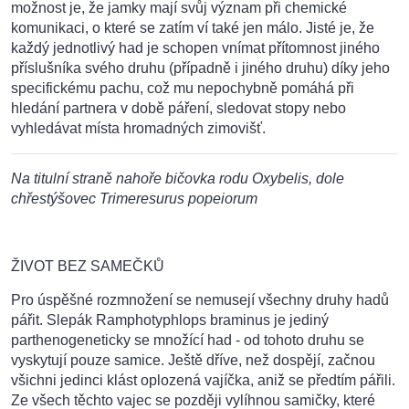
možnost je, že jamky mají svůj význam při chemické
komunikaci, o které se zatím ví také jen málo. Jisté je, že
každý jednotlivý had je schopen vnímat přítomnost jiného
příslušníka svého druhu (případně i jiného druhu) díky jeho
specifickému pachu, což mu nepochybně pomáhá při
hledání partnera v době páření, sledovat stopy nebo
vyhledávat místa hromadných zimovišť.
Na titulní straně nahoře bičovka rodu Oxybelis, dole
chřestýšovec Trimeresurus popeiorum
ŽIVOT BEZ SAMEČKŮ
Pro úspěšné rozmnožení se nemusejí všechny druhy hadů
pářit. Slepák Ramphotyphlops braminus je jediný
parthenogeneticky se množící had - od tohoto druhu se
vyskytují pouze samice. Ještě dříve, než dospějí, začnou
všichni jedinci klást oplozená vajíčka, aniž se předtím pářili.
Ze všech těchto vajec se později vylíhnou samičky, které