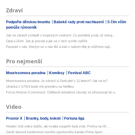
Zdraví
Podpořte dětskou imunitu
Babské rady proti nachlazení
S čím vším
pomůže rýmovník
Jak se zdravě zchladit v tropických vedrech: Co pomáhá a kdy už riskuj...
Úpal a úžeh: Jak je poznat a jak se z nich rychle vyléčit
Parazité v nás: Kterým se u nás líbí a kde v našem těle je můžeme nají...
Pro nejmenší
Mourissonova poradna
Komiksy
Festival ABC
Mourrisonova poradna: Je zdravé si čistit pleť v 11 letech? Jak na to?
Ukázka z GTA 6 bude mít premiéru na Netflixu
Forza Horizon 6 (recenze): Oblíbené arkádové závody se přesouvají do u...
Video
Prostor X
Branky, body, kokoti
Fortuna liga
Hradec hrál velice dobře, ale kvalita soupeře byla znát. Prohra na hři...
Závěr tiskové konference nového sportovního kanálu Prima Sport