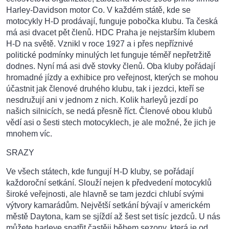
Harley-Davidson motor Co. V každém státě, kde se
motocykly H-D prodávají, funguje pobočka klubu. Ta česká
má asi dvacet pět členů. HDC Praha je nejstarším klubem
H-D na světě. Vznikl v roce 1927 a i přes nepříznivé
politické podmínky minulých let funguje téměř nepřetržitě
dodnes. Nyní má asi dvě stovky členů. Oba kluby pořádají
hromadné jízdy a exhibice pro veřejnost, kterých se mohou
účastnit jak členové druhého klubu, tak i jezdci, kteří se
nesdružují ani v jednom z nich. Kolik harleyů jezdí po
našich silnicích, se nedá přesně říct. Členové obou klubů
vědí asi o šesti stech motocyklech, je ale možné, že jich je
mnohem víc.
SRAZY
Ve všech státech, kde fungují H-D kluby, se pořádají
každoroční setkání. Slouží nejen k předvedení motocyklů
široké veřejnosti, ale hlavně se tam jezdci chlubí svými
výtvory kamarádům. Největší setkání bývají v americkém
městě Daytona, kam se sjíždí až šest set tisíc jezdců. U nás
můžete harleye spatřit častěji během sezony, která je od