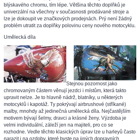
blýskavého chromu, tím lépe. Většina těchto doplňků je
univerzální na všechny v současnosti prodávané stroje a
lze je dokoupit ve značkových prodejnách. Prý není žádný
problém utratit za doplňky polovinu ceny nového motocyklu.
Umělecká díla
Stejnou pozornost jako
chromovaným částem věnují jezdci i místům, která takto
upravit nelze. Je to hlavně nádrž, blatníky, u některých
motocyklů i kapotáž. Ty pokrývají airbrushové (stříkané)
malby, mnohdy až jedinečná umělecká díla. Nejčastějším
motivem bývají šelmy, dravci a krásné ženy. Výzdoba je
velmi individuální, záleží jen na majiteli, pro co se
rozhodne. Vedle těchto klasických úprav lze u harleyů často
narazit i na ozdoby, které byste na jiných dopravních