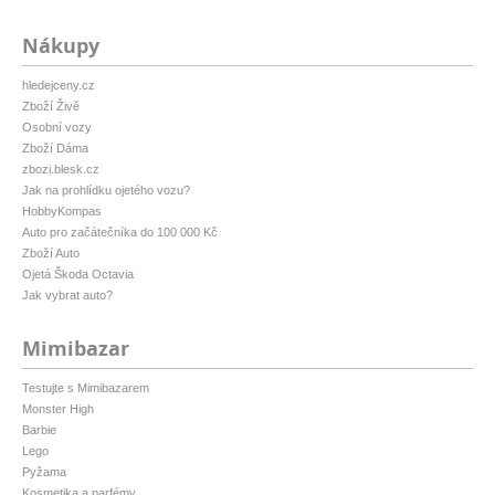
Nákupy
hledejceny.cz
Zboží Živě
Osobní vozy
Zboží Dáma
zbozi.blesk.cz
Jak na prohlídku ojetého vozu?
HobbyKompas
Auto pro začátečníka do 100 000 Kč
Zboží Auto
Ojetá Škoda Octavia
Jak vybrat auto?
Mimibazar
Testujte s Mimibazarem
Monster High
Barbie
Lego
Pyžama
Kosmetika a parfémy