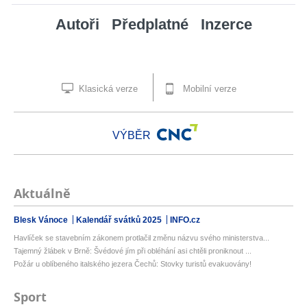
Autoři
Předplatné
Inzerce
Klasická verze
Mobilní verze
VÝBĚR
Aktuálně
Blesk Vánoce
Kalendář svátků 2025
INFO.cz
Havlíček se stavebním zákonem protlačil změnu názvu svého ministerstva...
Tajemný žlábek v Brně: Švédové jím při obléhání asi chtěli proniknout ...
Požár u oblíbeného italského jezera Čechů: Stovky turistů evakuovány!
Sport