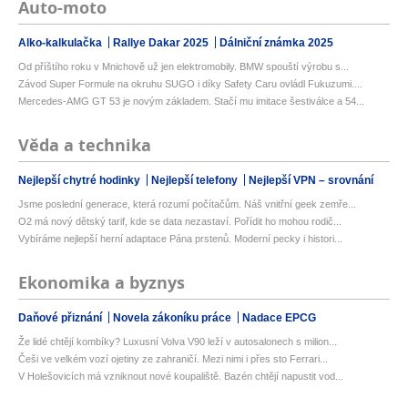
Auto-moto
Alko-kalkulačka
Rallye Dakar 2025
Dálniční známka 2025
Od příštího roku v Mnichově už jen elektromobily. BMW spouští výrobu s...
Závod Super Formule na okruhu SUGO i díky Safety Caru ovládl Fukuzumi....
Mercedes-AMG GT 53 je novým základem. Stačí mu imitace šestiválce a 54...
Věda a technika
Nejlepší chytré hodinky
Nejlepší telefony
Nejlepší VPN – srovnání
Jsme poslední generace, která rozumí počítačům. Náš vnitřní geek zemře...
O2 má nový dětský tarif, kde se data nezastaví. Pořídit ho mohou rodič...
Vybíráme nejlepší herní adaptace Pána prstenů. Moderní pecky i histori...
Ekonomika a byznys
Daňové přiznání
Novela zákoníku práce
Nadace EPCG
Že lidé chtějí kombíky? Luxusní Volva V90 leží v autosalonech s milion...
Češi ve velkém vozí ojetiny ze zahraničí. Mezi nimi i přes sto Ferrari...
V Holešovicích má vzniknout nové koupaliště. Bazén chtějí napustit vod...