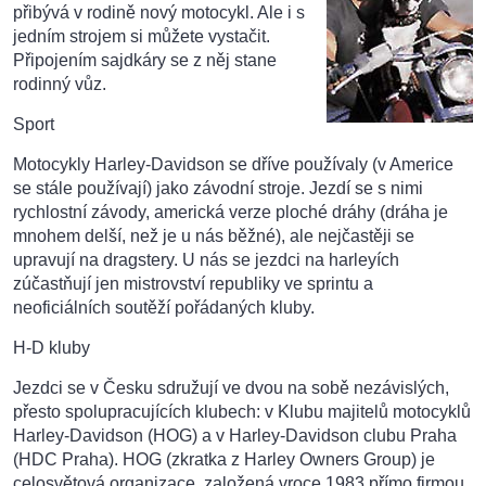
přibývá v rodině nový motocykl. Ale i s
jedním strojem si můžete vystačit.
Připojením sajdkáry se z něj stane
rodinný vůz.
Sport
Motocykly Harley-Davidson se dříve používaly (v Americe
se stále používají) jako závodní stroje. Jezdí se s nimi
rychlostní závody, americká verze ploché dráhy (dráha je
mnohem delší, než je u nás běžné), ale nejčastěji se
upravují na dragstery. U nás se jezdci na harleyích
zúčastňují jen mistrovství republiky ve sprintu a
neoficiálních soutěží pořádaných kluby.
H-D kluby
Jezdci se v Česku sdružují ve dvou na sobě nezávislých,
přesto spolupracujících klubech: v Klubu majitelů motocyklů
Harley-Davidson (HOG) a v Harley-Davidson clubu Praha
(HDC Praha). HOG (zkratka z Harley Owners Group) je
celosvětová organizace, založená vroce 1983 přímo firmou