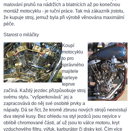
malování pruhů na nádržích a blatnících až po konečnou
montáž motocyklu - je ruční práce. Tak má zákazník jistotu,
že kupuje stroj, jemuž byla při výrobě věnována maximální
péče.
Starost o miláčky
Koupí
motocyklu
to pro
správného
majitele
harleye
teprve
začíná. Každý jezdec přizpůsobuje stroj
svému stylu, "vyšperkovává" jej a
zapracovává do něj své osobité prvky a
nápady. Dá se říct, že kromě zbrusu nových strojů neexistují
dva stejné kusy. Bez ohledu na styl jezdců jsou nejvíce v
oblibě chromované části, ať už jsou to válce motoru, kryt
vzduchového filtru, výfuk, karburátor či disky kol. Čím více