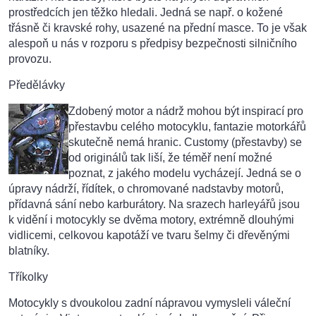
prostředcích jen těžko hledali. Jedná se např. o kožené
třásně či kravské rohy, usazené na přední masce. To je však
alespoň u nás v rozporu s předpisy bezpečnosti silničního
provozu.
Předělávky
Zdobený motor a nádrž mohou být inspirací pro
přestavbu celého motocyklu, fantazie motorkářů
skutečně nemá hranic. Customy (přestavby) se
od originálů tak liší, že téměř není možné
poznat, z jakého modelu vycházejí. Jedná se o
úpravy nádrží, řídítek, o chromované nadstavby motorů,
přídavná sání nebo karburátory. Na srazech harleyářů jsou
k vidění i motocykly se dvěma motory, extrémně dlouhými
vidlicemi, celkovou kapotáží ve tvaru šelmy či dřevěnými
blatníky.
Tříkolky
Motocykly s dvoukolou zadní nápravou vymysleli váleční