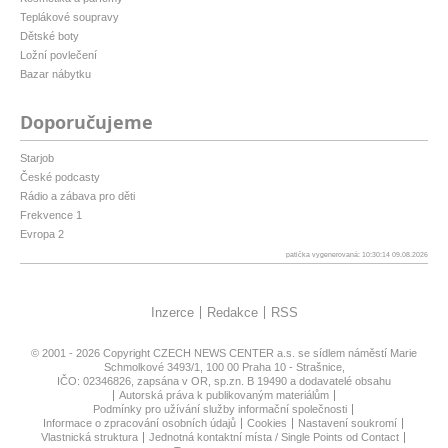
Teplákové soupravy
Dětské boty
Ložní povlečení
Bazar nábytku
Doporučujeme
Starjob
České podcasty
Rádio a zábava pro děti
Frekvence 1
Evropa 2
patička vygenerovaná: 10:30:14 09.08.2026
Inzerce
Redakce
RSS
© 2001 - 2026 Copyright
CZECH NEWS CENTER a.s.
se sídlem náměstí Marie
Schmolkové 3493/1, 100 00 Praha 10 - Strašnice,
IČO: 02346826, zapsána v OR, sp.zn. B 19490 a dodavatelé obsahu
Autorská práva k publikovaným materiálům
Podmínky pro užívání služby informační společnosti
Informace o zpracování osobních údajů
Cookies
Nastavení soukromí
Vlastnická struktura
Jednotná kontaktní místa / Single Points od Contact