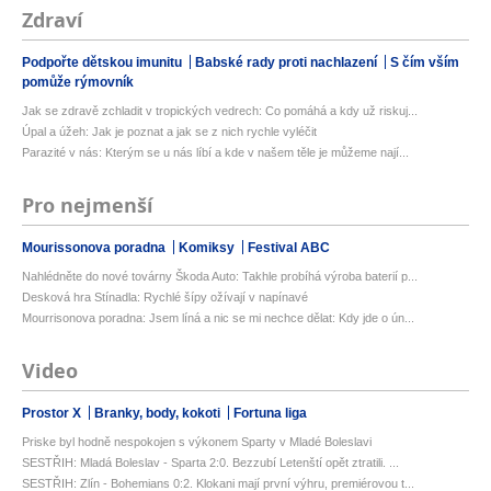
Zdraví
Podpořte dětskou imunitu
Babské rady proti nachlazení
S čím vším
pomůže rýmovník
Jak se zdravě zchladit v tropických vedrech: Co pomáhá a kdy už riskuj...
Úpal a úžeh: Jak je poznat a jak se z nich rychle vyléčit
Parazité v nás: Kterým se u nás líbí a kde v našem těle je můžeme nají...
Pro nejmenší
Mourissonova poradna
Komiksy
Festival ABC
Nahlédněte do nové továrny Škoda Auto: Takhle probíhá výroba baterií p...
Desková hra Stínadla: Rychlé šípy ožívají v napínavé
Mourrisonova poradna: Jsem líná a nic se mi nechce dělat: Kdy jde o ún...
Video
Prostor X
Branky, body, kokoti
Fortuna liga
Priske byl hodně nespokojen s výkonem Sparty v Mladé Boleslavi
SESTŘIH: Mladá Boleslav - Sparta 2:0. Bezzubí Letenští opět ztratili. ...
SESTŘIH: Zlín - Bohemians 0:2. Klokani mají první výhru, premiérovou t...