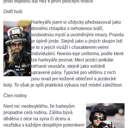
jestli dojedou dál než k první policejní hlídce.
Ostří hoši
Harleyáře jsem si vždycky představoval jako
drsného chlapíka s neholenou tváří,
svobodnou myslí a uvolněnými mravy. Pravda
je úplně jinde. Stejně jako u jiných skupin lidí
je to s jejich vizáží i charakterem velmi
individuální. Neexis-tuje uniforma, podle které
lze harleyáře poznat. Mezi jezdci potkáte
otrhané vousáče, stejně jako solidně
upravené pány. Typické pro většinu z nich
jsou snad jen kožené oblečení a jezdecké
boty. To však je spíš praktická výbava než módní záležitost.
Člen rodiny
Není nic neobvyklého, že harleyům
propadne celá rodina. Záliba bývá
děděna z otce na syna či dceru a
nezřídka s každým dospělým potomkem