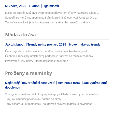
MS hokej 2025
Biatlon
Liga mistrů
Majer po Spartě: Mužstvo bych nepodceňoval! Byl přísný na hrdinu zápas...
Soupeři, na které nezapomene. 6 týmů, proti nimž odchytal Jaroslav Dro...
Tyčkařka Krutilová je juniorskou mistryní světa: Furt nemůžu uvěřit, c...
Móda a krása
Jak zhubnout
Trendy nehty pro jaro 2025
Nové make-up trendy
Čapí tragédie v Bohuslavicích: Bohdan, Radovan a Amálka uhynuli
Čech ve Francii prý umlátil svoji partnerku: Zadržet ho musela zásahov...
Pawlowské ujely nervy: Halina nařčena z podvodu!
Pro ženy a maminky
Nejčastější novoroční předsevzetí
Miminko a mráz
Jak vybírat letní
dovolenou
Vracejí se vám doma dokola rýmy a angíny? Chyba může být v zubním kart...
Tipy, jak usnadnit prvňáčkovi nástup do školy
Tady hlídám já! 40 momentek, na kterých převzali mateřské povinnosti k...