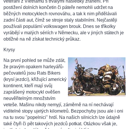
veteráni z Vietnamu s trvalými následky zranění. Při
postižení dolních končetin či páteře nemohli udržet na
běžných motocyklech rovnováhu, a tak k nim přidělávali
zadní části aut, čímž se stroje staly stabilními. Nejčastěji
používali populární volkswagen brouk. Dnes se tříkolky
vyrábějí v malých sériích v Německu, ale v jiných státech je
obtížné na ně získat technický průkaz.
Krysy
Na první pohled se může zdát,
že pravým opakem harleyářů-
pečovatelů jsou Rats Bikers
(krysí jezdci), křižující americký
kontinent, kteří mají svůj
zaprášený motocykl ověšen
neuvěřitelným množstvím
veteše. Mašinu nikdy nemyjí, záměrně na ní nechávají
viditelné stopy ujetých kilometrů. Bezpochyby jsou ale i oni
na tu svou "popelnici" hrdí. Na našich silnicích lze údajně
také čtyři či pět takových jezdců potkat. Otázkou však je,