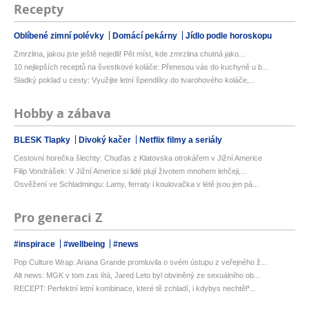
Recepty
Oblíbené zimní polévky
Domácí pekárny
Jídlo podle horoskopu
Zmrzlina, jakou jste ještě nejedli! Pět míst, kde zmrzlina chutná jako...
10 nejlepších receptů na švestkové koláče: Přenesou vás do kuchyně u b...
Sladký poklad u cesty: Využijte letní špendlíky do tvarohového koláče,...
Hobby a zábava
BLESK Tlapky
Divoký kačer
Netflix filmy a seriály
Cestovní horečka šlechty: Chuďas z Klatovska otrokářem v Jižní Americe
Filip Vondrášek: V Jižní Americe si lidé plují životem mnohem lehčeji,...
Osvěžení ve Schladmingu: Lamy, ferraty i koulovačka v létě jsou jen pá...
Pro generaci Z
#inspirace
#wellbeing
#news
Pop Culture Wrap: Ariana Grande promluvila o svém ústupu z veřejného ž...
Alt news: MGK v tom zas lítá, Jared Leto byl obviněný ze sexuálního ob...
RECEPT: Perfektní letní kombinace, které tě zchladí, i kdybys nechtěl*...