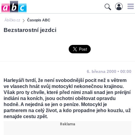
Ábíčko.cz
Časopis ABC
Bezstarostní jezdci
6. března 2000 • 00:00
Harleyáři tvrdí, že není svobodnější pocit než s větrem
ve vlasech hnát svůj motocykl nekonečnou krajinou.
Však pro ty chvíle, které před nimi znali snad jen prérijní
indiáni na koních, jsou ochotni obětovat opravdu
hodně. A nejedná se jen o peníze. Motocykl je
partnerem na celý život, a kdo propadne jeho kouzlu, už
nenajde cestu zpět.