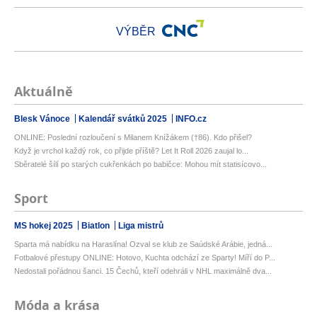
VÝBĚR
Aktuálně
Blesk Vánoce
Kalendář svátků 2025
INFO.cz
ONLINE: Poslední rozloučení s Milanem Knížákem (†86). Kdo přišel?
Když je vrchol každý rok, co přijde příště? Let It Roll 2026 zaujal lo...
Sběratelé šílí po starých cukřenkách po babičce: Mohou mít statisícovo...
Sport
MS hokej 2025
Biatlon
Liga mistrů
Sparta má nabídku na Haraslína! Ozval se klub ze Saúdské Arábie, jedná...
Fotbalové přestupy ONLINE: Hotovo, Kuchta odchází ze Sparty! Míří do P...
Nedostali pořádnou šanci. 15 Čechů, kteří odehráli v NHL maximálně dva...
Móda a krása