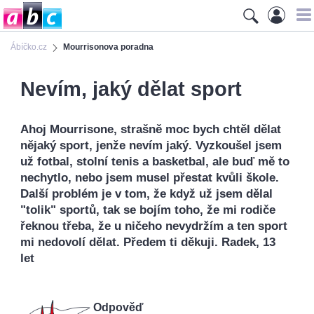
Ábíčko.cz
Mourrisonova poradna
Nevím, jaký dělat sport
Ahoj Mourrisone, strašně moc bych chtěl dělat
nějaký sport, jenže nevím jaký. Vyzkoušel jsem
už fotbal, stolní tenis a basketbal, ale buď mě to
nechytlo, nebo jsem musel přestat kvůli škole.
Další problém je v tom, že když už jsem dělal
"tolik" sportů, tak se bojím toho, že mi rodiče
řeknou třeba, že u ničeho nevydržím a ten sport
mi nedovolí dělat. Předem ti děkuji. Radek, 13
let
Odpověď