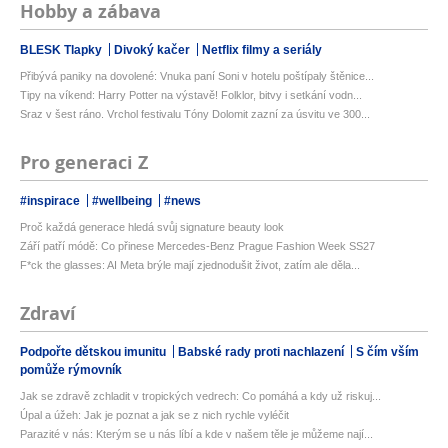
Hobby a zábava
BLESK Tlapky
Divoký kačer
Netflix filmy a seriály
Přibývá paniky na dovolené: Vnuka paní Soni v hotelu poštípaly štěnice...
Tipy na víkend: Harry Potter na výstavě! Folklor, bitvy i setkání vodn...
Sraz v šest ráno. Vrchol festivalu Tóny Dolomit zazní za úsvitu ve 300...
Pro generaci Z
#inspirace
#wellbeing
#news
Proč každá generace hledá svůj signature beauty look
Září patří módě: Co přinese Mercedes-Benz Prague Fashion Week SS27
F*ck the glasses: AI Meta brýle mají zjednodušit život, zatím ale děla...
Zdraví
Podpořte dětskou imunitu
Babské rady proti nachlazení
S čím vším
pomůže rýmovník
Jak se zdravě zchladit v tropických vedrech: Co pomáhá a kdy už riskuj...
Úpal a úžeh: Jak je poznat a jak se z nich rychle vyléčit
Parazité v nás: Kterým se u nás líbí a kde v našem těle je můžeme nají...