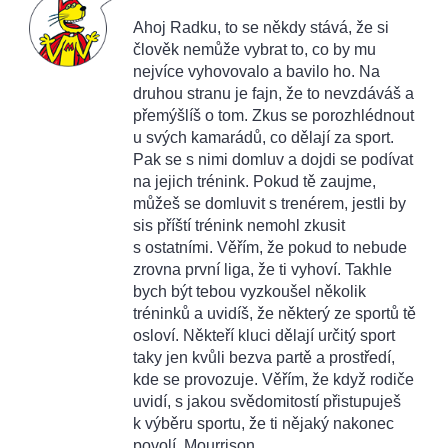
Ahoj Radku, to se někdy stává, že si
člověk nemůže vybrat to, co by mu
nejvíce vyhovovalo a bavilo ho. Na
druhou stranu je fajn, že to nevzdáváš a
přemýšlíš o tom. Zkus se porozhlédnout
u svých kamarádů, co dělají za sport.
Pak se s nimi domluv a dojdi se podívat
na jejich trénink. Pokud tě zaujme,
můžeš se domluvit s trenérem, jestli by
sis příští trénink nemohl zkusit
s ostatními. Věřím, že pokud to nebude
zrovna první liga, že ti vyhoví. Takhle
bych být tebou vyzkoušel několik
tréninků a uvidíš, že některý ze sportů tě
osloví. Někteří kluci dělají určitý sport
taky jen kvůli bezva partě a prostředí,
kde se provozuje. Věřím, že když rodiče
uvidí, s jakou svědomitostí přistupuješ
k výběru sportu, že ti nějaký nakonec
povolí. Mourrison