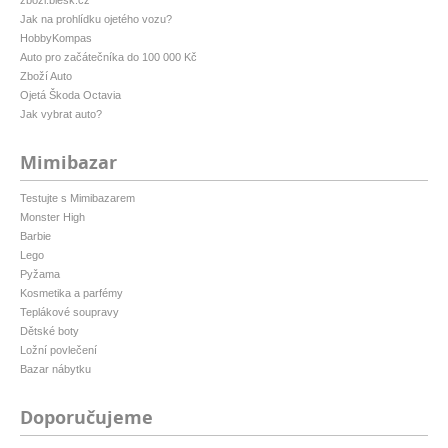
zbozi.blesk.cz
Jak na prohlídku ojetého vozu?
HobbyKompas
Auto pro začátečníka do 100 000 Kč
Zboží Auto
Ojetá Škoda Octavia
Jak vybrat auto?
Mimibazar
Testujte s Mimibazarem
Monster High
Barbie
Lego
Pyžama
Kosmetika a parfémy
Teplákové soupravy
Dětské boty
Ložní povlečení
Bazar nábytku
Doporučujeme