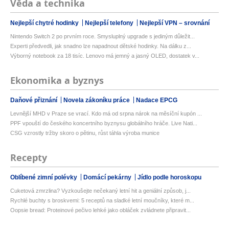
Věda a technika
Nejlepší chytré hodinky
Nejlepší telefony
Nejlepší VPN – srovnání
Nintendo Switch 2 po prvním roce. Smysluplný upgrade s jediným důležit...
Experti předvedli, jak snadno lze napadnout dětské hodinky. Na dálku z...
Výborný notebook za 18 tisíc. Lenovo má jemný a jasný OLED, dostatek v...
Ekonomika a byznys
Daňové přiznání
Novela zákoníku práce
Nadace EPCG
Levnější MHD v Praze se vrací. Kdo má od srpna nárok na měsíční kupón ...
PPF vpouští do českého koncertního byznysu globálního hráče. Live Nati...
CSG vzrostly tržby skoro o pětinu, růst táhla výroba munice
Recepty
Oblíbené zimní polévky
Domácí pekárny
Jídlo podle horoskopu
Cuketová zmrzlina? Vyzkoušejte nečekaný letní hit a geniální způsob, j...
Rychlé buchty s broskvemi: 5 receptů na sladké letní moučníky, které m...
Oopsie bread: Proteinové pečivo lehké jako obláček zvládnete připravit...