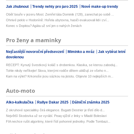
Jak zhubnout
Trendy nehty pro jaro 2025
Nové make-up trendy
Oběť bouře v jezeru Most: Zemřel táta Dominik (†28), zanechal po sobě ...
Ohnivé peklo v Hodoníně: Hořela ubytovna, hasiči evakuovali lidi i zví...
Konec s Dopitou? Agáta už sní jen o nahých ženách
Pro ženy a maminky
Nejčastější novoroční předsevzetí
Miminko a mráz
Jak vybírat letní
dovolenou
RECEPT: Kynutý švestkový koláč s drobenkou. Klasika, se kterou zaboduj...
Tohle nikdy neříkejte! Slova, kterými rodiče dětem ubližují ze všeho n...
Kam na výlet? Krkonoše jsou sázkou na jistotu. Objevte 10 nejlepších m...
Auto-moto
Alko-kalkulačka
Rallye Dakar 2025
Dálniční známka 2025
Z okruhové specialitky čirá elegance. Bugatti Destrier je třetí dílo d...
Největší škodovka už se vyrábí. Peaq sjíždí z linky v Mladé Boleslavi
FIA nechce rušit algoritmy, které řídí pohonné jednotky. Podle Tombazi...