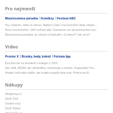
Pro nejmenší
Mourissonova poradna
Komiksy
Festival ABC
Hry zadarmo, nebo se slevou: Baldur's Gate 3 na konzolích nikdy nebylo...
Nový král druhohor: Obří mořský plaz Tylosaurus rex byl postrachem oce...
Mourrisonova poradna: Je zdravé si čistit pleť v 11 letech? Jak na to?
Video
Prostor X
Branky, body, kokoti
Fortuna liga
Eva Decroix na dovolené s kolegou z ODS
Sex, fetiš, BDSM, ale i přednášky, workshopy a market. Organizátor Pra...
Hradec hrál velice dobře, ale kvalita soupeře byla znát. Prohra na hři...
Nákupy
hledejceny.cz
Zboží Živě
Osobní vozy
Zboží Dáma