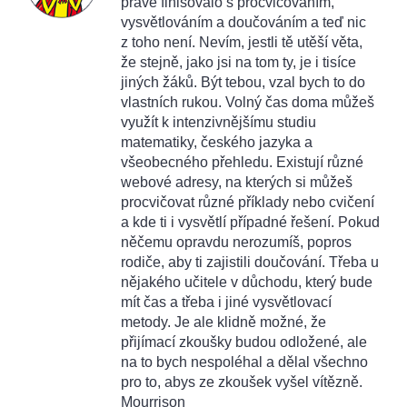
právě finišovalo s procvičováním,
vysvětlováním a doučováním a teď nic
z toho není. Nevím, jestli tě utěší věta,
že stejně, jako jsi na tom ty, je i tisíce
jiných žáků. Být tebou, vzal bych to do
vlastních rukou. Volný čas doma můžeš
využít k intenzivnějšímu studiu
matematiky, českého jazyka a
všeobecného přehledu. Existují různé
webové adresy, na kterých si můžeš
procvičovat různé příklady nebo cvičení
a kde ti i vysvětlí případné řešení. Pokud
něčemu opravdu nerozumíš, popros
rodiče, aby ti zajistili doučování. Třeba u
nějakého učitele v důchodu, který bude
mít čas a třeba i jiné vysvětlovací
metody. Je ale klidně možné, že
přijímací zkoušky budou odložené, ale
na to bych nespoléhal a dělal všechno
pro to, abys ze zkoušek vyšel vítězně.
Mourrison