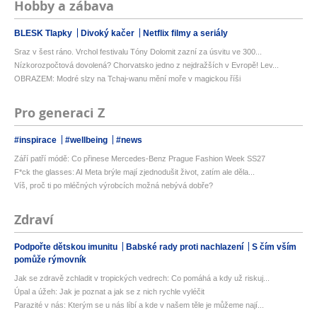
Hobby a zábava
BLESK Tlapky
Divoký kačer
Netflix filmy a seriály
Sraz v šest ráno. Vrchol festivalu Tóny Dolomit zazní za úsvitu ve 300...
Nízkorozpočtová dovolená? Chorvatsko jedno z nejdražších v Evropě! Lev...
OBRAZEM: Modré slzy na Tchaj-wanu mění moře v magickou říši
Pro generaci Z
#inspirace
#wellbeing
#news
Září patří módě: Co přinese Mercedes-Benz Prague Fashion Week SS27
F*ck the glasses: AI Meta brýle mají zjednodušit život, zatím ale děla...
Víš, proč ti po mléčných výrobcích možná nebývá dobře?
Zdraví
Podpořte dětskou imunitu
Babské rady proti nachlazení
S čím vším
pomůže rýmovník
Jak se zdravě zchladit v tropických vedrech: Co pomáhá a kdy už riskuj...
Úpal a úžeh: Jak je poznat a jak se z nich rychle vyléčit
Parazité v nás: Kterým se u nás líbí a kde v našem těle je můžeme nají...