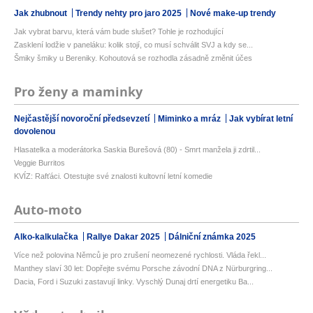
Jak zhubnout
Trendy nehty pro jaro 2025
Nové make-up trendy
Jak vybrat barvu, která vám bude slušet? Tohle je rozhodující
Zasklení lodžie v paneláku: kolik stojí, co musí schválit SVJ a kdy se...
Šmiky šmiky u Bereniky. Kohoutová se rozhodla zásadně změnit účes
Pro ženy a maminky
Nejčastější novoroční předsevzetí
Miminko a mráz
Jak vybírat letní
dovolenou
Hlasatelka a moderátorka Saskia Burešová (80) - Smrt manžela ji zdrtil...
Veggie Burritos
KVÍZ: Rafťáci. Otestujte své znalosti kultovní letní komedie
Auto-moto
Alko-kalkulačka
Rallye Dakar 2025
Dálniční známka 2025
Více než polovina Němců je pro zrušení neomezené rychlosti. Vláda řekl...
Manthey slaví 30 let: Dopřejte svému Porsche závodní DNA z Nürburgring...
Dacia, Ford i Suzuki zastavují linky. Vyschlý Dunaj drtí energetiku Ba...