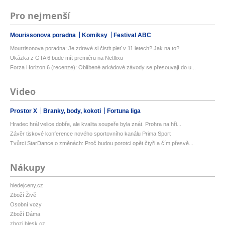
Pro nejmenší
Mourissonova poradna
Komiksy
Festival ABC
Mourrisonova poradna: Je zdravé si čistit pleť v 11 letech? Jak na to?
Ukázka z GTA 6 bude mít premiéru na Netflixu
Forza Horizon 6 (recenze): Oblíbené arkádové závody se přesouvají do u...
Video
Prostor X
Branky, body, kokoti
Fortuna liga
Hradec hrál velice dobře, ale kvalita soupeře byla znát. Prohra na hři...
Závěr tiskové konference nového sportovního kanálu Prima Sport
Tvůrci StarDance o změnách: Proč budou porotci opět čtyři a čím přesvě...
Nákupy
hledejceny.cz
Zboží Živě
Osobní vozy
Zboží Dáma
zbozi.blesk.cz