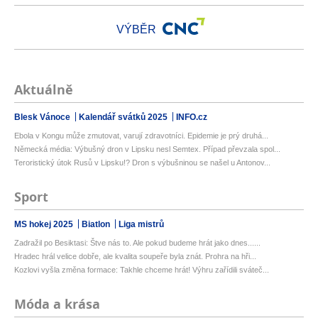
VÝBĚR
Aktuálně
Blesk Vánoce
Kalendář svátků 2025
INFO.cz
Ebola v Kongu může zmutovat, varují zdravotníci. Epidemie je prý druhá...
Německá média: Výbušný dron v Lipsku nesl Semtex. Případ převzala spol...
Teroristický útok Rusů v Lipsku!? Dron s výbušninou se našel u Antonov...
Sport
MS hokej 2025
Biatlon
Liga mistrů
Zadražil po Besiktasi: Štve nás to. Ale pokud budeme hrát jako dnes......
Hradec hrál velice dobře, ale kvalita soupeře byla znát. Prohra na hři...
Kozlovi vyšla změna formace: Takhle chceme hrát! Výhru zařídili sváteč...
Móda a krása