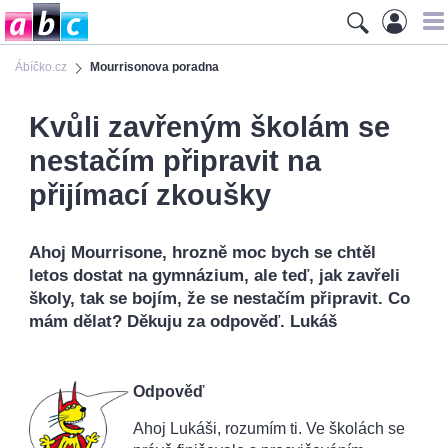
Ábíčko.cz
Mourrisonova poradna
Kvůli zavřeným školám se
nestačím připravit na
přijímací zkoušky
Ahoj Mourrisone, hrozně moc bych se chtěl
letos dostat na gymnázium, ale teď, jak zavřeli
školy, tak se bojím, že se nestačím připravit. Co
mám dělat? Děkuju za odpověď. Lukáš
Odpověď
Ahoj Lukáši, rozumím ti. Ve školách se