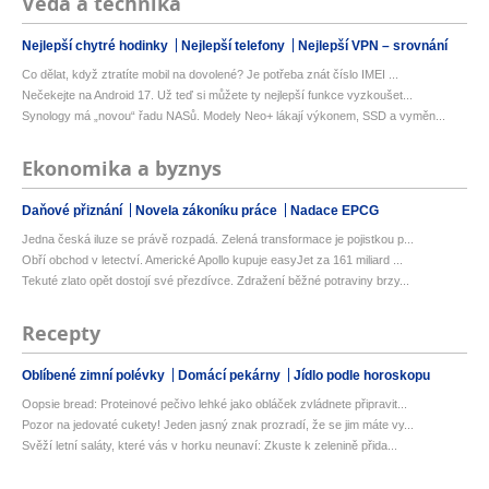
Věda a technika
Nejlepší chytré hodinky
Nejlepší telefony
Nejlepší VPN – srovnání
Co dělat, když ztratíte mobil na dovolené? Je potřeba znát číslo IMEI ...
Nečekejte na Android 17. Už teď si můžete ty nejlepší funkce vyzkoušet...
Synology má „novou“ řadu NASů. Modely Neo+ lákají výkonem, SSD a vyměn...
Ekonomika a byznys
Daňové přiznání
Novela zákoníku práce
Nadace EPCG
Jedna česká iluze se právě rozpadá. Zelená transformace je pojistkou p...
Obří obchod v letectví. Americké Apollo kupuje easyJet za 161 miliard ...
Tekuté zlato opět dostojí své přezdívce. Zdražení běžné potraviny brzy...
Recepty
Oblíbené zimní polévky
Domácí pekárny
Jídlo podle horoskopu
Oopsie bread: Proteinové pečivo lehké jako obláček zvládnete připravit...
Pozor na jedovaté cukety! Jeden jasný znak prozradí, že se jim máte vy...
Svěží letní saláty, které vás v horku neunaví: Zkuste k zelenině přida...