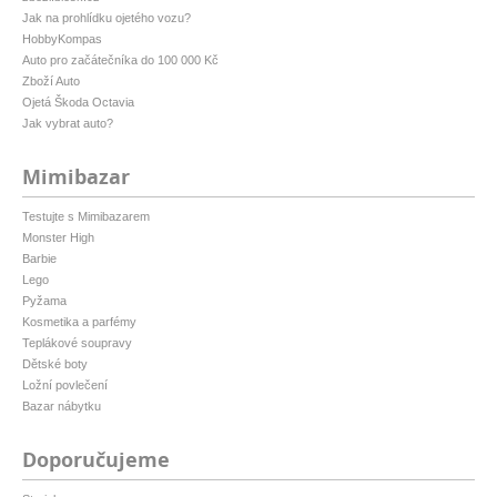
Jak na prohlídku ojetého vozu?
HobbyKompas
Auto pro začátečníka do 100 000 Kč
Zboží Auto
Ojetá Škoda Octavia
Jak vybrat auto?
Mimibazar
Testujte s Mimibazarem
Monster High
Barbie
Lego
Pyžama
Kosmetika a parfémy
Teplákové soupravy
Dětské boty
Ložní povlečení
Bazar nábytku
Doporučujeme