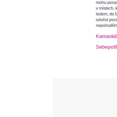
mohu poradi
v místech, 
ledem, do b
odvést poz
nepohodlím
Kamarádk
Sebepoško