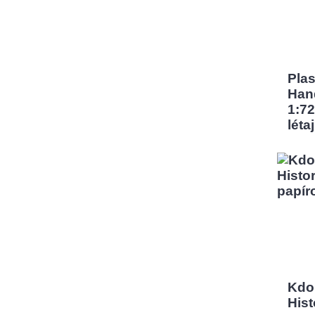
Pla
Han
1:72
léta
Kdo
Hist