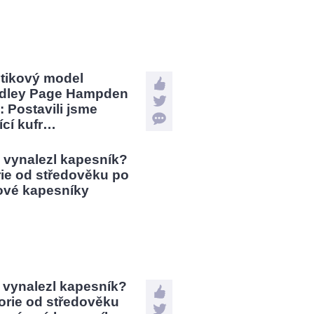
stikový model
dley Page Hampden
: Postavili jsme
jící kufr…
 vynalezl kapesník?
orie od středověku