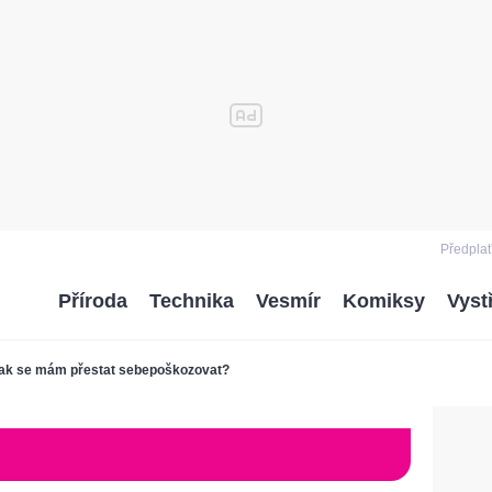
Předplať
Příroda
Technika
Vesmír
Komiksy
Vyst
ak se mám přestat sebepoškozovat?