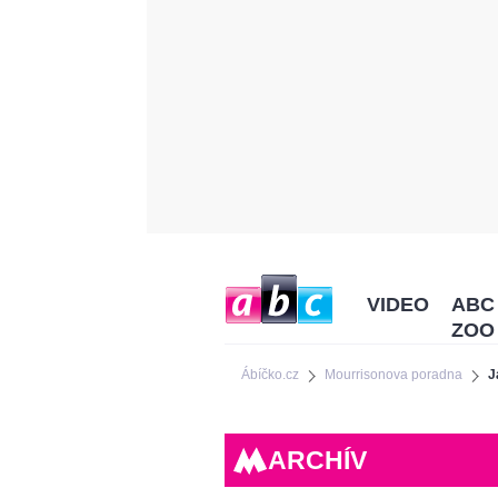
VIDEO
ABC
ZOO
Ábíčko.cz
Mourrisonova poradna
J
ARCHÍV