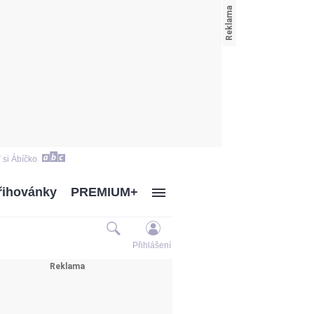
 si Ábíčko
řihovánky
PREMIUM+
Přihlášení