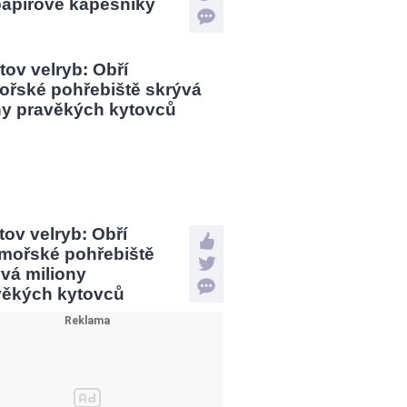
papírové kapesníky
tov velryb: Obří
mořské pohřebiště
vá miliony
věkých kytovců