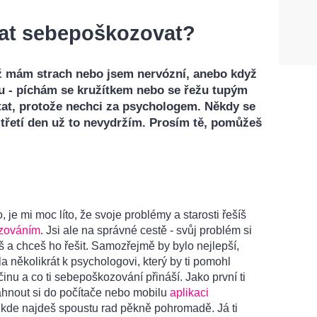
at sebepoškozovat?
ž mám strach nebo jsem nervózní, anebo když
ju - píchám se kružítkem nebo se řežu tupým
tat, protože nechci za psychologem. Někdy se
e třetí den už to nevydržím. Prosím tě, pomůžeš
, je mi moc líto, že svoje problémy a starosti řešíš
zováním
. Jsi ale na správné cestě - svůj problém si
a chceš ho řešit. Samozřejmě by bylo nejlepší,
a několikrát k psychologovi, který by ti pomohl
íčinu a co ti sebepoškozování přináší. Jako první ti
áhnout si do počítače nebo mobilu
aplikaci
, kde najdeš spoustu rad pěkně pohromadě. Já ti