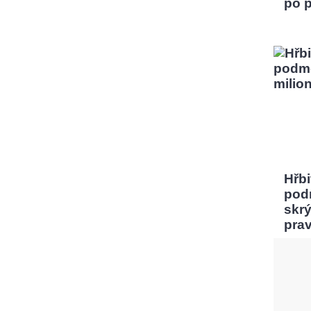
po 
Hřbi
pod
skrý
pra