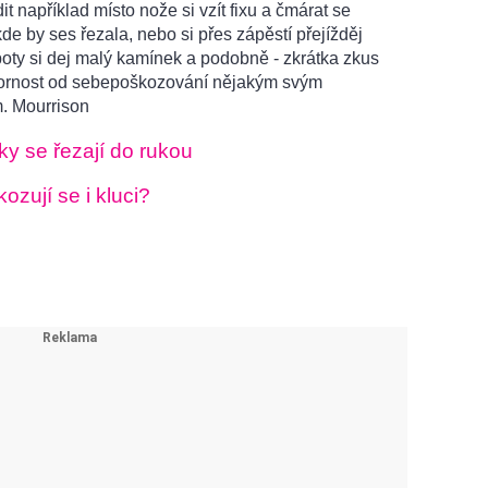
t například místo nože si vzít fixu a čmárat se
kde by ses řezala, nebo si přes zápěstí přejížděj
oty si dej malý kamínek a podobně - zkrátka zkus
ornost od sebepoškozování nějakým svým
. Mourrison
y se řezají do rukou
zují se i kluci?