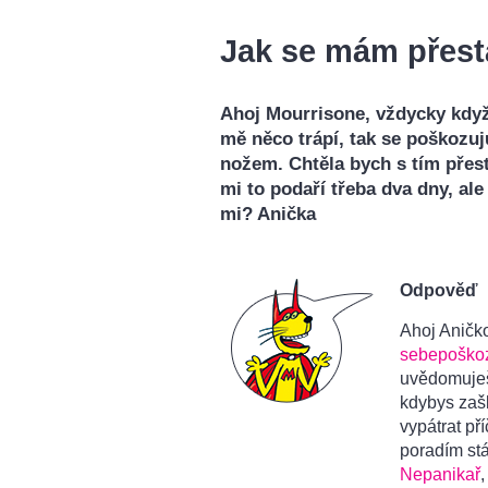
Jak se mám přest
Ahoj Mourrisone, vždycky kdy
mě něco trápí, tak se poškozu
nožem. Chtěla bych s tím přes
mi to podaří třeba dva dny, al
mi? Anička
Odpověď
Ahoj Aničko
sebepoško
uvědomuješ 
kdybys zašl
vypátrat př
poradím st
Nepanikař