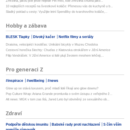
Zmrzlina, jakou jste ještě nejedli! Pět míst, kde zmrzlina chutná jako...
10 nejlepších receptů na švestkové koláče: Přenesou vás do kuchyně u b...
Sladký poklad u cesty: Využijte letní špendlíky do tvarohového koláče,...
Hobby a zábava
BLESK Tlapky
Divoký kačer
Netflix filmy a seriály
Draisina, velocipéd i kostitřas: Unikátní bicykly v Muzeu Chodska
Cestovní horečka šlechty: Chuďas z Klatovska otrokářem v Jižní Americe
Filip Vondrášek: V Jižní Americe si lidé plují životem mnohem lehčeji,...
Pro generaci Z
#inspirace
#wellbeing
#news
Glow up se stává luxusem, proč mladí lidé říkají ano glow downu?
Pop Culture Wrap: Ariana Grande promluvila o svém ústupu z veřejného ž...
Alt news: MGK v tom zas lítá, Jared Leto byl obviněný ze sexuálního ob...
Zdraví
Podpořte dětskou imunitu
Babské rady proti nachlazení
S čím vším
pomůže rýmovník