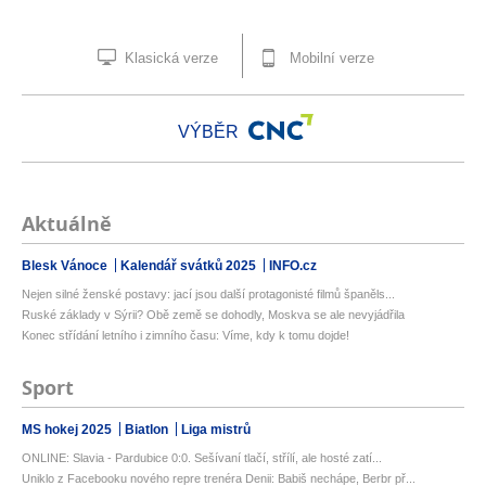
Klasická verze
Mobilní verze
VÝBĚR
Aktuálně
Blesk Vánoce
Kalendář svátků 2025
INFO.cz
Nejen silné ženské postavy: jací jsou další protagonisté filmů španěls...
Ruské základy v Sýrii? Obě země se dohodly, Moskva se ale nevyjádřila
Konec střídání letního i zimního času: Víme, kdy k tomu dojde!
Sport
MS hokej 2025
Biatlon
Liga mistrů
ONLINE: Slavia - Pardubice 0:0. Sešívaní tlačí, střílí, ale hosté zatí...
Uniklo z Facebooku nového repre trenéra Denii: Babiš nechápe, Berbr př...