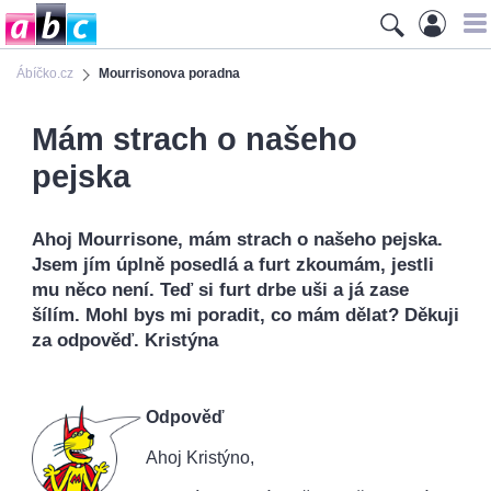
Ábíčko.cz
Mourrisonova poradna
Mám strach o našeho
pejska
Ahoj Mourrisone, mám strach o našeho pejska.
Jsem jím úplně posedlá a furt zkoumám, jestli
mu něco není. Teď si furt drbe uši a já zase
šílím. Mohl bys mi poradit, co mám dělat? Děkuji
za odpověď. Kristýna
Odpověď
Ahoj Kristýno,