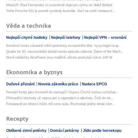
MotoGP: Raul Fernandez si suverénně dojel pro výhru ve Velké Británii
Tohle Porsche 911 je poseté symboly Austrálie. Vozí na sobě miniaturní...
Věda a technika
Nejlepší chytré hodinky
Nejlepší telefony
Nejlepší VPN – srovnání
Extrémní horko zásadně mění podmínky evropského léta. Vysychající kraj...
Quake ke 30. narozeninám dostal novou epizodu zdarma. Dawn of the Mach...
Nové nabíječky AlzaPower jsou maličké, přesto poskytují výkon 100 W
Ekonomika a byznys
Daňové přiznání
Novela zákoníku práce
Nadace EPCG
Penzijní fondy jako investoři do startupů? Úspory Čechů mohou rozhýbat...
Příhraniční obchody už nejsou jen o cigaretách a alkoholu. Češi do nic...
Fotoaparát po dědovi může mít cenu auta. Rozhoduje jediný detail, kter...
Recepty
Oblíbené zimní polévky
Domácí pekárny
Jídlo podle horoskopu