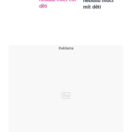
nebudu moct
mít děti