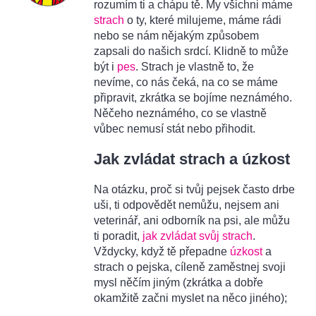
rozumím ti a chápu tě. My všichni máme
strach
o ty, které milujeme, máme rádi
nebo se nám nějakým způsobem
zapsali do našich srdcí. Klidně to může
být i
pes
. Strach je vlastně to, že
nevíme, co nás čeká, na co se máme
připravit, zkrátka se bojíme neznámého.
Něčeho neznámého, co se vlastně
vůbec nemusí stát nebo přihodit.
Jak zvládat strach a úzkost
Na otázku, proč si tvůj pejsek často drbe
uši, ti odpovědět nemůžu, nejsem ani
veterinář, ani odborník na psi, ale můžu
ti poradit,
jak zvládat svůj strach
.
Vždycky, když tě přepadne
úzkost
a
strach o pejska, cíleně zaměstnej svoji
mysl něčím jiným (zkrátka a dobře
okamžitě začni myslet na něco jiného);