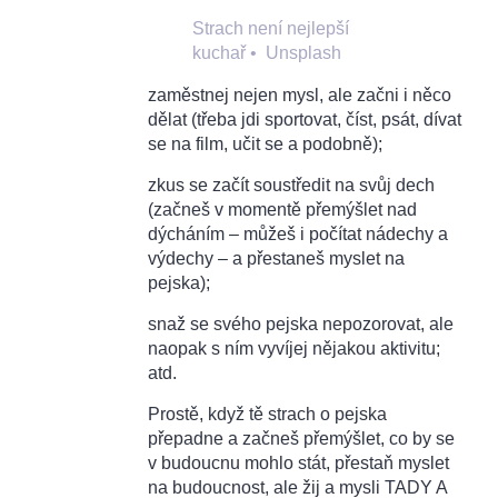
Strach není nejlepší
kuchař
•
Unsplash
zaměstnej nejen mysl, ale začni i něco
dělat (třeba jdi sportovat, číst, psát, dívat
se na film, učit se a podobně);
zkus se začít soustředit na svůj dech
(začneš v momentě přemýšlet nad
dýcháním – můžeš i počítat nádechy a
výdechy – a přestaneš myslet na
pejska);
snaž se svého pejska nepozorovat, ale
naopak s ním vyvíjej nějakou aktivitu;
atd.
Prostě, když tě strach o pejska
přepadne a začneš přemýšlet, co by se
v budoucnu mohlo stát, přestaň myslet
na budoucnost, ale žij a mysli TADY A