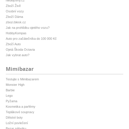
hledejceny.cz
Zboží Živě
Osobní vozy
Zboží Dáma
zbozi.blesk.cz
Jak na prohlídku ojetého vozu?
HobbyKompas
Auto pro začátečníka do 100 000 Kč
Zboží Auto
Ojetá Škoda Octavia
Jak vybrat auto?
Mimibazar
Testujte s Mimibazarem
Monster High
Barbie
Lego
Pyžama
Kosmetika a parfémy
Teplákové soupravy
Dětské boty
Ložní povlečení
Bazar nábytku