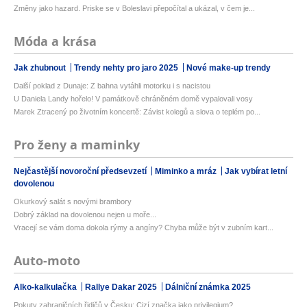
Změny jako hazard. Priske se v Boleslavi přepočítal a ukázal, v čem je...
Móda a krása
Jak zhubnout
Trendy nehty pro jaro 2025
Nové make-up trendy
Další poklad z Dunaje: Z bahna vytáhli motorku i s nacistou
U Daniela Landy hořelo! V památkově chráněném domě vypalovali vosy
Marek Ztracený po životním koncertě: Závist kolegů a slova o teplém po...
Pro ženy a maminky
Nejčastější novoroční předsevzetí
Miminko a mráz
Jak vybírat letní
dovolenou
Okurkový salát s novými brambory
Dobrý základ na dovolenou nejen u moře...
Vracejí se vám doma dokola rýmy a angíny? Chyba může být v zubním kart...
Auto-moto
Alko-kalkulačka
Rallye Dakar 2025
Dálniční známka 2025
Pokuty zahraničních řidičů v Česku: Cizí značka jako privilegium?