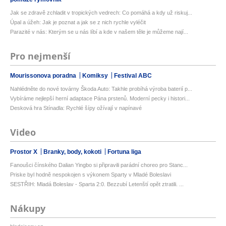
Jak se zdravě zchladit v tropických vedrech: Co pomáhá a kdy už riskuj...
Úpal a úžeh: Jak je poznat a jak se z nich rychle vyléčit
Parazité v nás: Kterým se u nás líbí a kde v našem těle je můžeme nají...
Pro nejmenší
Mourissonova poradna
Komiksy
Festival ABC
Nahlédněte do nové továrny Škoda Auto: Takhle probíhá výroba baterií p...
Vybíráme nejlepší herní adaptace Pána prstenů. Moderní pecky i histori...
Desková hra Stínadla: Rychlé šípy ožívají v napínavé
Video
Prostor X
Branky, body, kokoti
Fortuna liga
Fanoušci čínského Dalian Yingbo si připravili parádní choreo pro Stanc...
Priske byl hodně nespokojen s výkonem Sparty v Mladé Boleslavi
SESTŘIH: Mladá Boleslav - Sparta 2:0. Bezzubí Letenští opět ztratili. ...
Nákupy